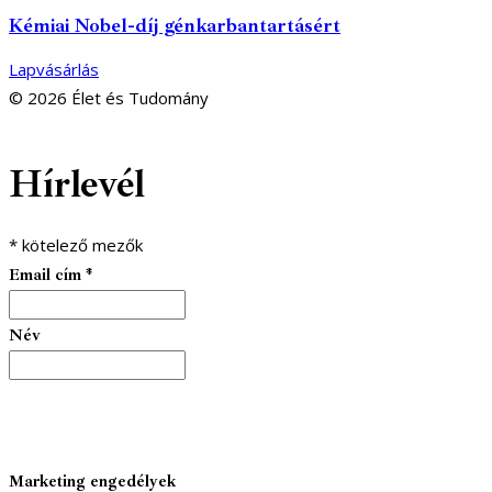
Kémiai Nobel-díj génkarbantartásért
Lapvásárlás
© 2026 Élet és Tudomány
facebook-
youtube-
email
Hírlevél
1
1
*
kötelező mezők
Email cím
*
Név
Marketing engedélyek