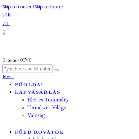
Skip to content
Skip to footer
20K
740
0
0 items
-
0Ft
0
Menu
FŐOLDAL
LAPVÁSÁRLÁS
Élet és Tudomány
Természet Világa
Valóság
FŐBB ROVATOK