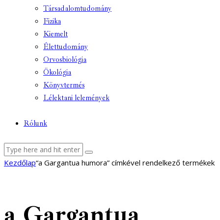
Társadalomtudomány
Fizika
Kiemelt
Élettudomány
Orvosbiológia
Ökológia
Könyvtermés
Lélektani lelemények
Rólunk
facebook-
youtube-
email
Kezdőlap
“a Gargantua humora” címkével rendelkező termékek
1
1
a Gargantua