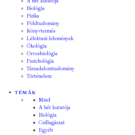
A hét kutatója
Biológia
Fizika
Földtudomány
Könyvtermés
Lélektani lelemények
Ökológia
Orvosbiológia
Pszichológia
Társadalomtudomány
Történelem
TÉMÁK
Mind
A hét kutatója
Biológia
Csillagászat
Egyéb