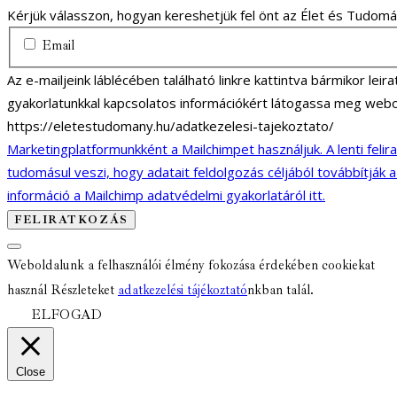
Kérjük válasszon, hogyan kereshetjük fel önt az Élet és Tudom
Email
Az e-mailjeink láblécében található linkre kattintva bármikor lei
gyakorlatunkkal kapcsolatos információkért látogassa meg webo
https://eletestudomany.hu/adatkezelesi-tajekoztato/
Marketingplatformunkként a Mailchimpet használjuk. A lenti felir
tudomásul veszi, hogy adatait feldolgozás céljából továbbítják 
információ a Mailchimp adatvédelmi gyakorlatáról itt.
Weboldalunk a felhasználói élmény fokozása érdekében cookiekat
használ Részleteket
adatkezelési tájékoztató
nkban talál.
ELFOGAD
Close