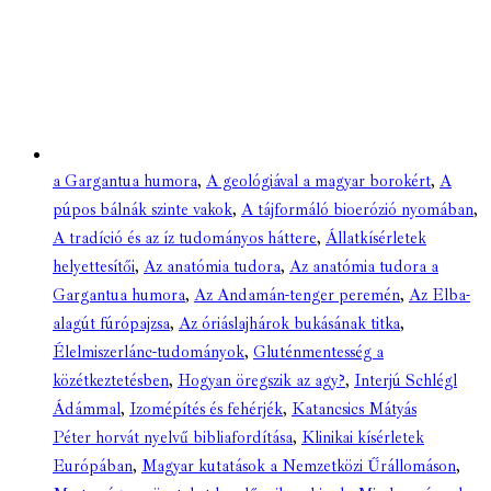
a Gargantua humora
,
A geológiával a magyar borokért
,
A
púpos bálnák szinte vakok
,
A tájformáló bioerózió nyomában
,
A tradíció és az íz tudományos háttere
,
Állatkísérletek
helyettesítői
,
Az anatómia tudora
,
Az anatómia tudora a
Gargantua humora
,
Az Andamán-tenger peremén
,
Az Elba-
alagút fúrópajzsa
,
Az óriáslajhárok bukásának titka
,
Élelmiszerlánc-tudományok
,
Gluténmentesség a
közétkeztetésben
,
Hogyan öregszik az agy?
,
Interjú Schlégl
Ádámmal
,
Izomépítés és fehérjék
,
Katancsics Mátyás
Péter horvát nyelvű bibliafordítása
,
Klinikai kísérletek
Európában
,
Magyar kutatások a Nemzetközi Űrállomáson
,