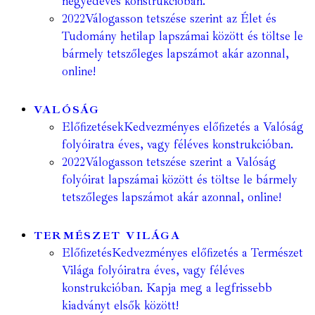
negyedéves konstrukcióban.
2022
Válogasson tetszése szerint az Élet és
Tudomány hetilap lapszámai között és töltse le
bármely tetszőleges lapszámot akár azonnal,
online!
VALÓSÁG
Előfizetések
Kedvezményes előfizetés a Valóság
folyóiratra éves, vagy féléves konstrukcióban.
2022
Válogasson tetszése szerint a Valóság
folyóirat lapszámai között és töltse le bármely
tetszőleges lapszámot akár azonnal, online!
TERMÉSZET VILÁGA
Előfizetés
Kedvezményes előfizetés a Természet
Világa folyóiratra éves, vagy féléves
konstrukcióban. Kapja meg a legfrissebb
kiadványt elsők között!