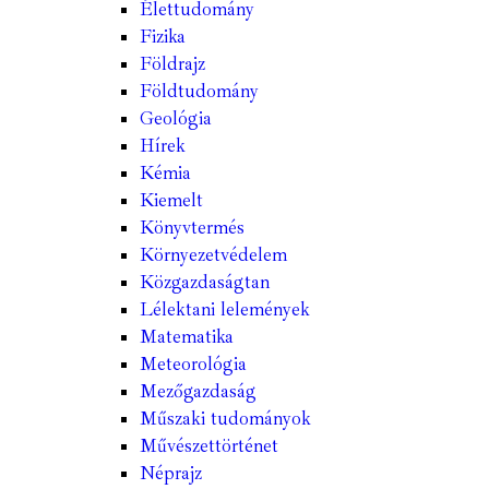
Élettudomány
Fizika
Földrajz
Földtudomány
Geológia
Hírek
Kémia
Kiemelt
Könyvtermés
Környezetvédelem
Közgazdaságtan
Lélektani lelemények
Matematika
Meteorológia
Mezőgazdaság
Műszaki tudományok
Művészettörténet
Néprajz