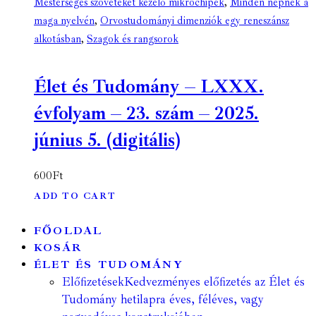
Mesterséges szöveteket kezelő mikrochipek
,
Minden népnek a
maga nyelvén
,
Orvostudományi dimenziók egy reneszánsz
alkotásban
,
Szagok és rangsorok
Élet és Tudomány – LXXX.
évfolyam – 23. szám – 2025.
június 5. (digitális)
600
Ft
ADD TO CART
FŐOLDAL
KOSÁR
ÉLET ÉS TUDOMÁNY
Előfizetések
Kedvezményes előfizetés az Élet és
Tudomány hetilapra éves, féléves, vagy