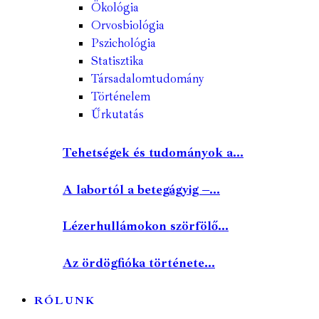
Ökológia
Orvosbiológia
Pszichológia
Statisztika
Társadalomtudomány
Történelem
Űrkutatás
Tehetségek és tudományok a...
A labortól a betegágyig –...
Lézerhullámokon szörfölő...
Az ördögfióka története...
RÓLUNK