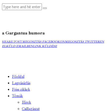
a Gargantua humora
MEGOSZTÁS
MEGOSZTÁS
ELK
SHARE POST
MEGOSZTÁS FACEBOOKON
MEGOSZTÁS TWITTEREN
FACEBOOKON
COPY
TWITTEREN
EMA
ELKÜLD EMAILBEN
LINK KÜLDÉSE
URL
TO
CLIPBOARD
Főoldal
Lapvásárlás
Friss cikkek
Témák
Hírek
Csillagászat