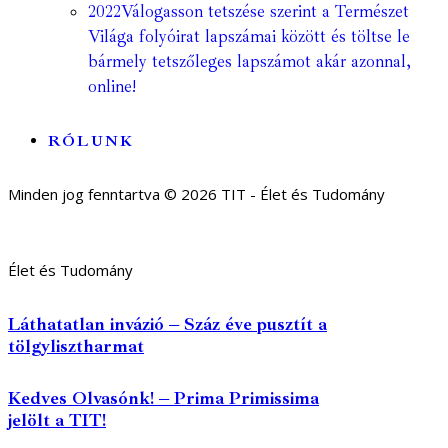
2022
Válogasson tetszése szerint a Természet
Világa folyóirat lapszámai között és töltse le
bármely tetszőleges lapszámot akár azonnal,
online!
RÓLUNK
Minden jog fenntartva © 2026 TIT - Élet és Tudomány
Élet és Tudomány
Láthatatlan invázió – Száz éve pusztít a
tölgylisztharmat
Kedves Olvasónk! – Prima Primissima
jelölt a TIT!