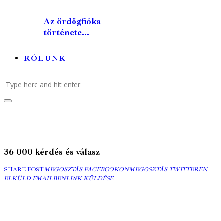
Az ördögfióka
története...
RÓLUNK
36 000 kérdés és válasz
MEGOSZTÁS
MEGOSZTÁS
ELK
SHARE POST
MEGOSZTÁS FACEBOOKON
MEGOSZTÁS TWITTEREN
FACEBOOKON
COPY
TWITTEREN
EMA
ELKÜLD EMAILBEN
LINK KÜLDÉSE
URL
TO
CLIPBOARD