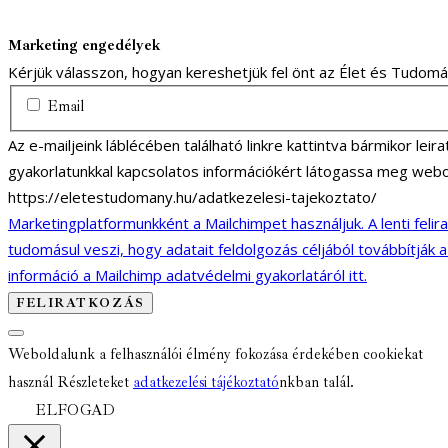
Marketing engedélyek
Kérjük válasszon, hogyan kereshetjük fel önt az Élet és Tudom
Email
Az e-mailjeink láblécében található linkre kattintva bármikor lei
gyakorlatunkkal kapcsolatos információkért látogassa meg webo
https://eletestudomany.hu/adatkezelesi-tajekoztato/
Marketingplatformunkként a Mailchimpet használjuk. A lenti felir
tudomásul veszi, hogy adatait feldolgozás céljából továbbítják 
információ a Mailchimp adatvédelmi gyakorlatáról itt.
Weboldalunk a felhasználói élmény fokozása érdekében cookiekat
használ Részleteket
adatkezelési tájékoztató
nkban talál.
ELFOGAD