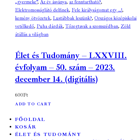
„gyermeke”
,
Az év ásványa
,
az fenntartható?
,
Elektromosságlátó delfinek
,
Fele királyságomat egy …!
,
kemény ötvözetek
,
Lustábbak leszünk?
,
Országos középiskolai
vetélkedő
,
Puha dárdák
,
Tőzegtavak a szomszédban
,
Zöld
átállás a világban
Élet és Tudomány – LXXVIII.
évfolyam – 50. szám – 2023.
december 14. (digitális)
600
Ft
ADD TO CART
FŐOLDAL
KOSÁR
ÉLET ÉS TUDOMÁNY