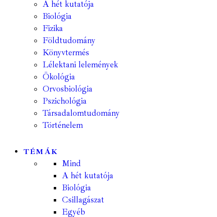
A hét kutatója
Biológia
Fizika
Földtudomány
Könyvtermés
Lélektani lelemények
Ökológia
Orvosbiológia
Pszichológia
Társadalomtudomány
Történelem
TÉMÁK
Mind
A hét kutatója
Biológia
Csillagászat
Egyéb