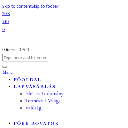
Skip to content
Skip to footer
20K
740
0
0 items
-
0Ft
0
Menu
FŐOLDAL
LAPVÁSÁRLÁS
Élet és Tudomány
Természet Világa
Valóság
FŐBB ROVATOK