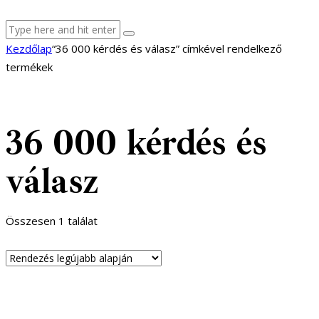
facebook-
youtube-
email
Kezdőlap
“36 000 kérdés és válasz” címkével rendelkező
1
1
termékek
36 000 kérdés és
válasz
Összesen 1 találat