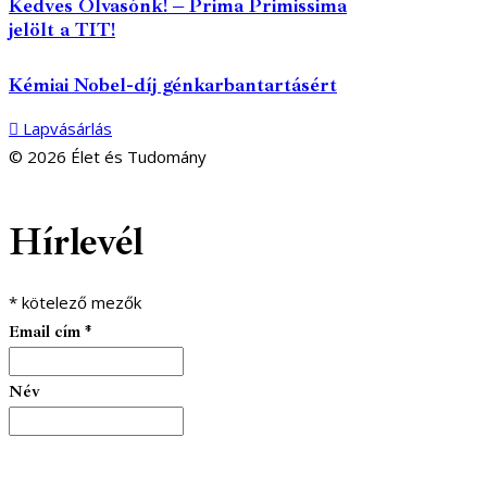
Kedves Olvasónk! – Prima Primissima
jelölt a TIT!
Kémiai Nobel-díj génkarbantartásért
Lapvásárlás
© 2026 Élet és Tudomány
facebook-
youtube-
email
Hírlevél
1
1
*
kötelező mezők
Email cím
*
Név