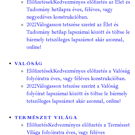
Előfizetések
Kedvezményes előfizetés az Élet és
Tudomány hetilapra éves, féléves, vagy
negyedéves konstrukcióban.
2022
Válogasson tetszése szerint az Élet és
Tudomány hetilap lapszámai között és töltse le
bármely tetszőleges lapszámot akár azonnal,
online!
VALÓSÁG
Előfizetések
Kedvezményes előfizetés a Valóság
folyóiratra éves, vagy féléves konstrukcióban.
2022
Válogasson tetszése szerint a Valóság
folyóirat lapszámai között és töltse le bármely
tetszőleges lapszámot akár azonnal, online!
TERMÉSZET VILÁGA
Előfizetés
Kedvezményes előfizetés a Természet
Világa folyóiratra éves, vagy féléves