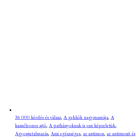
36 000 kérdés és válasz
,
A gekkók nagymamája
,
A
kaméleonos ajtó
,
A patkányoknak is van képzeletük
,
Agyonjutalmazás
,
Ami egészséges
,
az antimon
,
az antimonit és