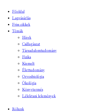
Főoldal
Lapvásárlás
Friss cikkek
Témák
Hírek
Csillagászat
Társadalomtudomány
Fizika
Kiemelt
Élettudomány
Orvosbiológia
Ökológia
Könyvtermés
Lélektani lelemények
Rólunk