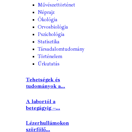
Művészettörténet
Néprajz
Ökológia
Orvosbiológia
Pszichológia
Statisztika
Társadalomtudomány
Történelem
Űrkutatás
Tehetségek és
tudományok a...
A labortól a
betegágyig –...
Lézerhullámokon
szörfölő...