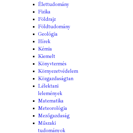
Élettudomány
Fizika
Földrajz
Földtudomány
Geológia
Hírek
Kémia
Kiemelt
Könyvtermés
Környezetvédelem
Közgazdaságtan
Lélektani
lelemények
Matematika
Meteorológia
Mezőgazdaság
Műszaki
tudományok