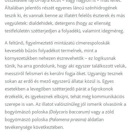
összetétele fajról-fajra kicsit – vagy nagyon is – más lehet.
Általában jelentős részét egyenes láncú szénhidrogének
teszik ki, és vannak benne az illatért felelős észterek és más
vegyületek: dialdehidek, detergens (hogy az ellenség
testfelületén szétterjedjen a folyadék), valamint idegméreg.
A feltűnő, figyelmeztető mintázatú címerespoloskák
kevesebb bűzös folyadékot termelnek, mint a
környezetükben nehezen észrevehetők – ez logikusnak
tűnik, ha arra gondolunk, hogy aki egyszer találkozott velük,
messziről felismeri és kerülni fogja őket. Ugyanígy tesznek
sokan az erdő és mező egyszerű állatai közül is. Egyes
esetekben a levegőben szétterjedő párát a fajrokonok
érzékelik, és igyekeznek elbújni, tehát még kommunikációs
szerepe is van. Az illatot valószínűleg jól ismerik olvasóink a
bogyómászó poloska
(Dolycoris baccarum)
vagy a zöld
bogyómászó poloska
(Palomena prasina)
áldatlan
tevékenysége következtében.