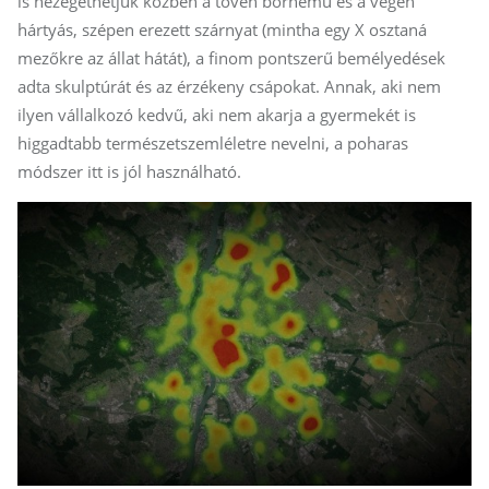
is nézegethetjük közben a tövén bőrnemű és a végén
hártyás, szépen erezett szárnyat (mintha egy X osztaná
mezőkre az állat hátát), a finom pontszerű bemélyedések
adta skulptúrát és az érzékeny csápokat. Annak, aki nem
ilyen vállalkozó kedvű, aki nem akarja a gyermekét is
higgadtabb természetszemléletre nevelni, a poharas
módszer itt is jól használható.