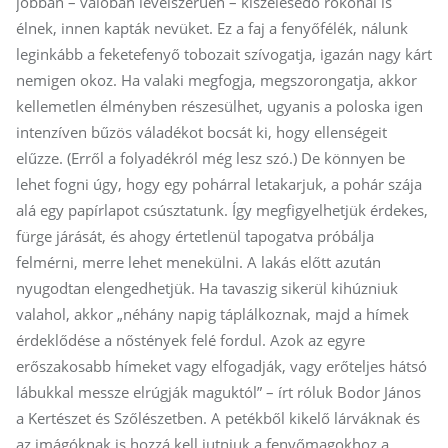
jobban – valóban levélszerűen – kiszélesedő rokonai is
élnek, innen kapták nevüket. Ez a faj a fenyőfélék, nálunk
leginkább a feketefenyő tobozait szívogatja, igazán nagy kárt
nemigen okoz. Ha valaki megfogja, megszorongatja, akkor
kellemetlen élményben részesülhet, ugyanis a poloska igen
intenzíven bűzös váladékot bocsát ki, hogy ellenségeit
elűzze. (Erről a folyadékról még lesz szó.) De könnyen be
lehet fogni úgy, hogy egy pohárral letakarjuk, a pohár szája
alá egy papírlapot csúsztatunk. Így megfigyelhetjük érdekes,
fürge járását, és ahogy értetlenül tapogatva próbálja
felmérni, merre lehet menekülni. A lakás előtt azután
nyugodtan elengedhetjük. Ha tavaszig sikerül kihúzniuk
valahol, akkor „néhány napig táplálkoznak, majd a hímek
érdeklődése a nőstények felé fordul. Azok az egyre
erőszakosabb hímeket vagy elfogadják, vagy erőteljes hátsó
lábukkal messze elrúgják maguktól” – írt róluk Bodor János
a Kertészet és Szőlészetben. A petékből kikelő lárváknak és
az imágóknak is hozzá kell jutniuk a fenyőmagokhoz a