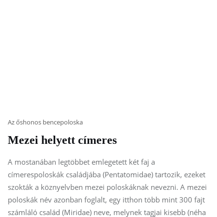
Az őshonos bencepoloska
Mezei helyett címeres
A mostanában legtöbbet emlegetett két faj a
címerespoloskák családjába (Pentatomidae) tartozik, ezeket
szokták a köznyelvben mezei poloskáknak nevezni. A mezei
poloskák név azonban foglalt, egy itthon több mint 300 fajt
számláló család (Miridae) neve, melynek tagjai kisebb (néha