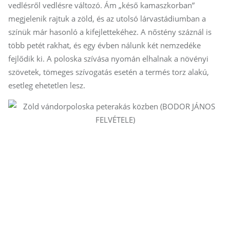
vedlésről vedlésre változó. Ám „késő kamaszkorban”
megjelenik rajtuk a zöld, és az utolsó lárvastádiumban a
színük már hasonló a kifejlettekéhez. A nőstény száznál is
több petét rakhat, és egy évben nálunk két nemzedéke
fejlődik ki. A poloska szívása nyomán elhalnak a növényi
szövetek, tömeges szívogatás esetén a termés torz alakú,
esetleg ehetetlen lesz.