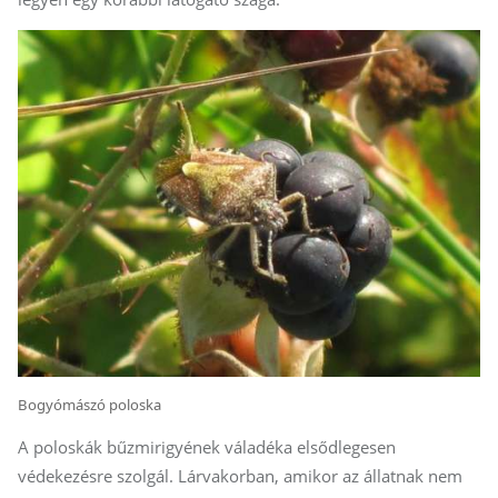
Bogyómászó poloska
A poloskák bűzmirigyének váladéka elsődlegesen
védekezésre szolgál. Lárvakorban, amikor az állatnak nem