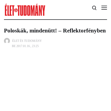
Poloskák, mindenütt! – Reflektorfényben
ÉLET ÉS TUDOMÁNY
BE 2017.01.16., 23:25