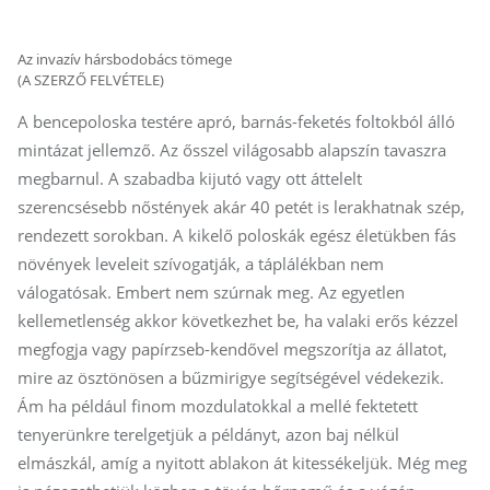
Az invazív hársbodobács tömege
(A SZERZŐ FELVÉTELE)
A bencepoloska testére apró, barnás-feketés foltokból álló
mintázat jellemző. Az ősszel világosabb alapszín tavaszra
megbarnul. A szabadba kijutó vagy ott áttelelt
szerencsésebb nőstények akár 40 petét is lerakhatnak szép,
rendezett sorokban. A kikelő poloskák egész életükben fás
növények leveleit szívogatják, a táplálékban nem
válogatósak. Embert nem szúrnak meg. Az egyetlen
kellemetlenség akkor következhet be, ha valaki erős kézzel
megfogja vagy papírzseb-kendővel megszorítja az állatot,
mire az ösztönösen a bűzmirigye segítségével védekezik.
Ám ha például finom mozdulatokkal a mellé fektetett
tenyerünkre terelgetjük a példányt, azon baj nélkül
elmászkál, amíg a nyitott ablakon át kitessékeljük. Még meg