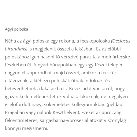
Ágyi poloska
Néha az ágyi poloska egy rokona, a fecskepoloska
(Oeciacus
hirundinis)
is megjelenik ősszel a lakásban. Ez az előbbi
poloskához igen hasonlító vérszívó parazita a molnárfecske
fészkében él. A nyári hónapokban egy-egy fészektelepen
nagyon elszaporodhat, majd ősszel, amikor a fecskék
eltávoznak, a kiéhező poloskák útnak indulnak, és
betévedhetnek a lakásokba is. Kevés adat van arról, hogy
igazán kellemetlenek lettek volna a lakóknak, de még ilyen
is előfordult nagy, sokemeletes kollégiumokban (például
Prágában vagy nálunk Keszthelyen). Ezeket az apró, alig
félcentiméteres, sárgásbarna-vöröses állatokat viszonylag
könnyű megismerni.