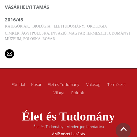
VÁSÁRHELYI TAMÁS
2016/45
KATEGÓRIÁK:
BIOLÓGIA
ÉLETTUDOMÁNY
ÖKOLÓGIA
CÍMKÉK:
ÁGYI POLOSKA
INVÁZIÓ
MAGYAR TERMÉSZETTUDOMÁNYI
MÚZEUM
POLOSKA
ROVAR
Főoldal
Kosár
Élet és Tudomány
Valóság
Természet
Világa
Rólunk
Élet és Tudomány
Élet és Tudomány - Minden jog fenntartva
AMP nézet bezárás