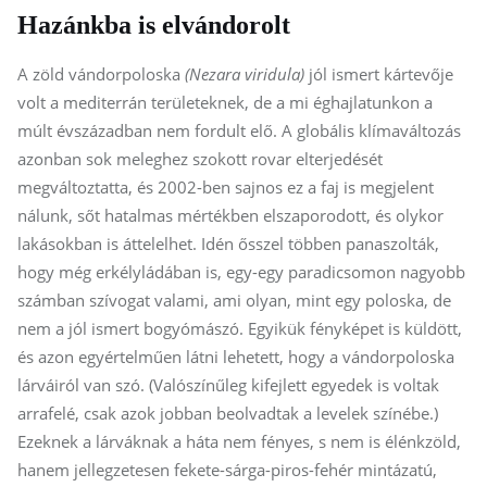
Hazánkba is elvándorolt
A zöld vándorpoloska
(Nezara viridula)
jól ismert kártevője
volt a mediterrán területeknek, de a mi éghajlatunkon a
múlt évszázadban nem fordult elő. A globális klímaváltozás
azonban sok meleghez szokott rovar elterjedését
megváltoztatta, és 2002-ben sajnos ez a faj is megjelent
nálunk, sőt hatalmas mértékben elszaporodott, és olykor
lakásokban is áttelelhet. Idén ősszel többen panaszolták,
hogy még erkélyládában is, egy-egy paradicsomon nagyobb
számban szívogat valami, ami olyan, mint egy poloska, de
nem a jól ismert bogyómászó. Egyikük fényképet is küldött,
és azon egyértelműen látni lehetett, hogy a vándorpoloska
lárváiról van szó. (Valószínűleg kifejlett egyedek is voltak
arrafelé, csak azok jobban beolvadtak a levelek színébe.)
Ezeknek a lárváknak a háta nem fényes, s nem is élénkzöld,
hanem jellegzetesen fekete-sárga-piros-fehér mintázatú,