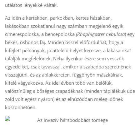
utálatos lényekké váltak.
Az idén a kertekben, parkokban, kertes házakban,
lakásokban szokatlanul nagy számban megjelenő egyik
címe­res­po­los­ka, a bencepoloska
(Rha­phi­gaster nebulosa
) egy
békés, őshonos faj. Minden ősszel előfordulhat, hogy a
kifejlett példányok, jó áttelelő helyet keresve, a lakásainkat
találják megfelelőnek. Néha ilyenkor észre sem vesszük
egyedeiket, csak tavasszal, amikor a szabadba szeretnének
visszajutni, és az ablakkereten, függönyön mászkálnak,
kifelé vágyakozva. Az idei évben több van belőlük,
valószínűleg a bőséges csapadéknak (minden táplálékuk üde
zöld volt egész nyáron) és az elhúzódóan meleg időnek
köszönhetően.