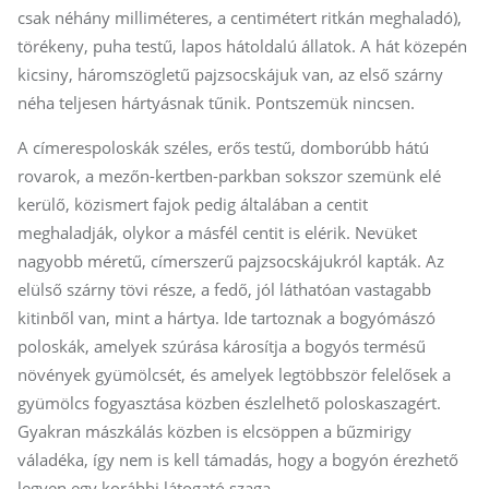
csak néhány milliméteres, a centimétert ritkán meghaladó),
törékeny, puha testű, lapos hátoldalú állatok. A hát közepén
kicsiny, háromszögletű pajzsocskájuk van, az első szárny
néha teljesen hártyásnak tűnik. Pontszemük nincsen.
A címerespoloskák széles, erős testű, domborúbb hátú
rovarok, a mezőn-kertben-parkban sokszor szemünk elé
kerülő, közismert fajok pedig általában a centit
meghaladják, olykor a másfél centit is elérik. Nevüket
nagyobb méretű, címerszerű pajzsocskájukról kapták. Az
elülső szárny tövi része, a fedő, jól láthatóan vastagabb
kitinből van, mint a hártya. Ide tartoznak a bogyómászó
poloskák, amelyek szúrása károsítja a bogyós termésű
növények gyümölcsét, és amelyek legtöbbször felelősek a
gyümölcs fogyasztása közben észlelhető poloskaszagért.
Gyakran mászkálás közben is elcsöppen a bűzmirigy
váladéka, így nem is kell támadás, hogy a bogyón érezhető
legyen egy korábbi látogató szaga.