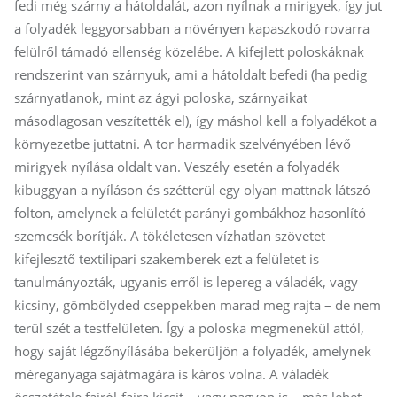
fedi még szárny a hátoldalát, azon nyílnak a mirigyek, így jut
a folyadék leggyorsabban a növényen kapaszkodó rovarra
felülről támadó ellenség közelébe. A kifejlett poloskáknak
rendszerint van szárnyuk, ami a hátoldalt befedi (ha pedig
szárnyatlanok, mint az ágyi poloska, szárnyaikat
másodlagosan veszítették el), így máshol kell a folyadékot a
környezetbe juttatni. A tor harmadik szelvényében lévő
mirigyek nyílása oldalt van. Veszély esetén a folyadék
kibuggyan a nyíláson és szétterül egy olyan mattnak látszó
folton, amelynek a felületét parányi gombákhoz hasonlító
szemcsék borítják. A tökéletesen vízhatlan szövetet
kifejlesztő textilipari szakemberek ezt a felületet is
tanulmányozták, ugyanis erről is lepereg a váladék, vagy
kicsiny, gömbölyded cseppekben marad meg rajta – de nem
terül szét a testfelületen. Így a poloska megmenekül attól,
hogy saját légzőnyílásába bekerüljön a folyadék, amelynek
méreganyaga sajátmagára is káros volna. A váladék