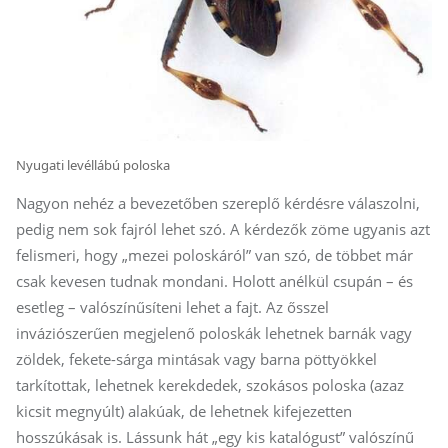
Nyugati levéllábú poloska
Nagyon nehéz a bevezetőben szereplő kérdésre válaszolni,
pedig nem sok fajról lehet szó. A kérdezők zöme ugyanis azt
felismeri, hogy „mezei poloskáról” van szó, de többet már
csak kevesen tudnak mondani. Holott anélkül csupán – és
esetleg – valószínűsíteni lehet a fajt. Az ősszel
inváziószerűen megjelenő poloskák lehetnek barnák vagy
zöldek, fekete-sárga mintásak vagy barna pöttyökkel
tarkítottak, lehetnek kerekdedek, szokásos poloska (azaz
kicsit megnyúlt) alakúak, de lehetnek kifejezetten
hosszúkásak is. Lássunk hát „egy kis katalógust” valószínű