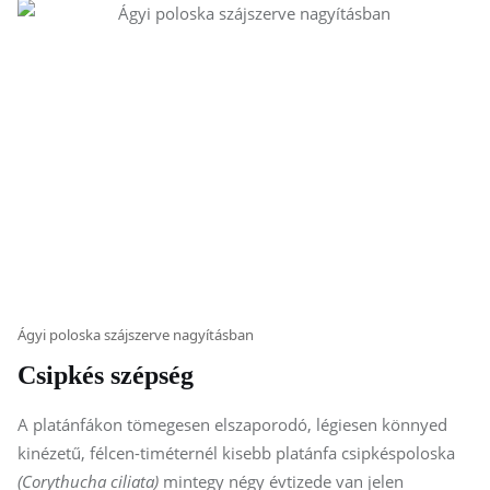
Ágyi poloska szájszerve nagyításban
Csipkés szépség
A platánfákon tömegesen elszaporodó, légiesen könnyed
kinézetű, félcen-timéternél kisebb platánfa csipkéspoloska
(Corythucha ciliata)
mintegy négy évtizede van jelen