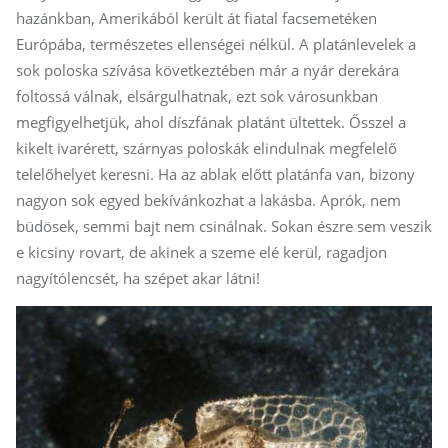
hazánkban, Amerikából került át fiatal facsemetéken
Európába, természetes ellenségei nélkül. A platánlevelek a
sok poloska szívása következtében már a nyár derekára
foltossá válnak, elsárgulhatnak, ezt sok városunkban
megfigyelhetjük, ahol díszfának platánt ültettek. Ősszel a
kikelt ivarérett, szárnyas poloskák elindulnak megfelelő
telelőhelyet keresni. Ha az ablak előtt platánfa van, bizony
nagyon sok egyed bekívánkozhat a lakásba. Aprók, nem
büdösek, semmi bajt nem csinálnak. Sokan észre sem veszik
e kicsiny rovart, de akinek a szeme elé kerül, ragadjon
nagyítólencsét, ha szépet akar látni!