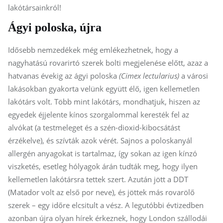
lakótársainkról!
Ágyi poloska, újra
Idősebb nemzedékek még emlékezhetnek, hogy a
nagyhatású rovarirtó szerek bolti megjelenése előtt, azaz a
hatvanas évekig az ágyi poloska
(Cimex lectularius)
a városi
lakásokban gyakorta velünk együtt élő, igen kellemetlen
lakótárs volt. Több mint lakótárs, mondhatjuk, hiszen az
egyedek éjjelente kínos szorgalommal keresték fel az
alvókat (a testmeleget és a szén-dioxid-kibocsátást
érzékelve), és szívták azok vérét. Sajnos a poloskanyál
allergén anyagokat is tartalmaz, így sokan az igen kínzó
viszketés, esetleg hólyagok árán tudták meg, hogy ilyen
kellemetlen lakótársra tettek szert. Azután jött a DDT
(Matador volt az első por neve), és jöttek más rovarölő
szerek – egy időre elcsitult a vész. A legutóbbi évtizedben
azonban újra olyan hírek érkeznek, hogy London szállodái