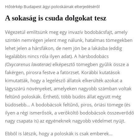
Hőtérkép Budapest ágyi poloskáinak elterjedéséről
A sokaság is csuda dolgokat tesz
Végezetül említsünk meg egy invazív bodobácsfajt, amely
szintén nemrégen jelent meg nálunk, hatalmas tömegekben
lehet jelen a hársfákon, de nem jön be a lakásba (eddig
legalábbis nincs róla ilyen adat). A hársbodobács
(Oxycarenus lavaterae)
elképesztő tömegben gyűlik össze a
fakérgen, pirosra festve a fatörzset. Korábbi kutatások
kimutatták, hogy a legelésző állatok elkerülték azokat a
lágyszárú növényeket, amelyeken nagyobb számban voltak
feltűnő poloskák. Érthető, több büdös állat együtt még
büdösebb… A bodobácsok feltűnő, piros, óriási tömege (és
ilyen a régi ismerősök, a verőköltő bodobácsok összeverődő
nagy csapata is) az egyéneknek nagyobb védelmet nyújt.
Ebből is látszik, hogy a poloskák is csak emberek…