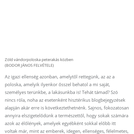
Zöld vándorpoloska peterakás közben
(BODOR JÁNOS FELVÉTELE)
Az igazi ellenség azonban, amelytől rettegünk, az az a
poloska, amelyik ilyenkor ősszel behatol a mi saját,
személyes terünkbe, a lakásunkba is! Tehát támad? Szó
nincs róla, noha az esetenként hisztérikus blogbejegyzések
alapján akár erre is következtethetnénk. Sajnos, fokozatosan
annyira elszigetelődünk a természettől, hogy sokak számára
azok az élőlények, amelyek egyébként sokkal előbb itt
voltak már, mint az emberek, idegen, ellenséges, félelmetes,