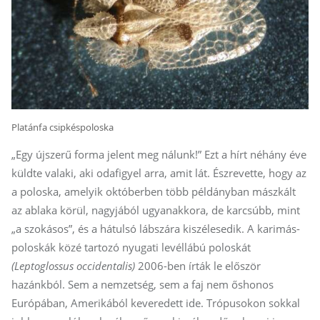
Platánfa csipkéspoloska
„Egy újszerű forma jelent meg nálunk!” Ezt a hírt néhány éve
küldte valaki, aki odafigyel arra, amit lát. Észrevette, hogy az
a poloska, amelyik októberben több példányban mászkált
az ablaka körül, nagyjából ugyanakkora, de karcsúbb, mint
„a szokásos”, és a hátulsó lábszára kiszélesedik. A ka­ri­más­
po­los­kák közé tartozó nyugati levéllábú poloskát
(Leptoglossus occidentalis)
2006-ben írták le először
hazánkból. Sem a nemzetség, sem a faj nem őshonos
Európában, Amerikából keveredett ide. Trópusokon sokkal