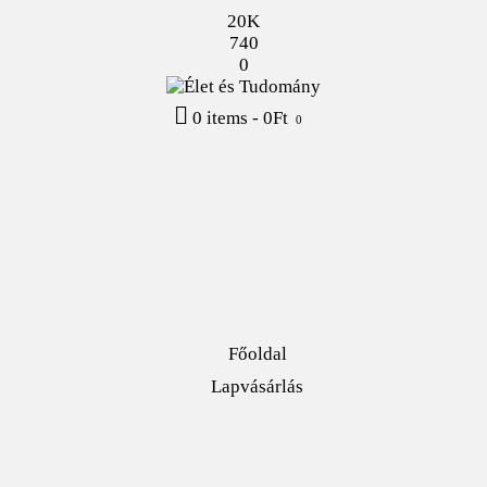
20K
740
0
0 items
-
0Ft
0
Főoldal
Lapvásárlás