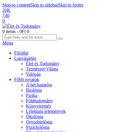
Skip to content
Skip to sidebar
Skip to footer
20K
740
0
0 items
-
0Ft
0
Menu
Főoldal
Lapvásárlás
Élet és Tudomány
Természet Világa
Valóság
Főbb rovatok
A hét kutatója
Biológia
Fizika
Földtudomány
Könyvtermés
Lélektani lelemények
Ökológia
Orvosbiológia
Pszichológia