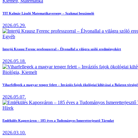
Kiemelt,
Matematika
TIT Kalmár László Matematikaverseny – Szakmai beszámoló
2026.05.29.
Egyéb
Interjú Krausz Ferenc professzorral – Élvonallal a világra szóló eredményekért
2026.05.18.
Biológia,
Kiemelt
Viharfellegek a magyar tenger felett – Inváziós fajok ökológiai kihívásai a Balaton térség
2026.05.07.
Hírek
Emlékülés Kaposváron – 185 éves a Tudományos Ismeretterjesztő Társulat
2026.03.10.