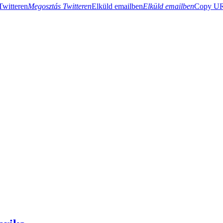
Twitteren
Megosztás Twitteren
Elküld emailben
Elküld emailben
Copy URL