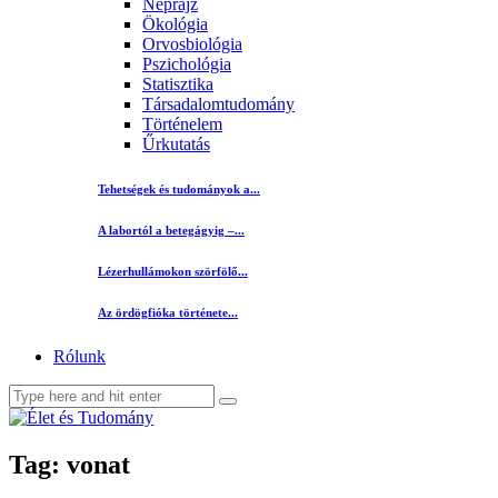
Néprajz
Ökológia
Orvosbiológia
Pszichológia
Statisztika
Társadalomtudomány
Történelem
Űrkutatás
Tehetségek és tudományok a...
A labortól a betegágyig –...
Lézerhullámokon szörfölő...
Az ördögfióka története...
Rólunk
Tag: vonat