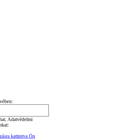
evében:
zhat. Adatvédelmi
nkat:
zásra kattintva Ön