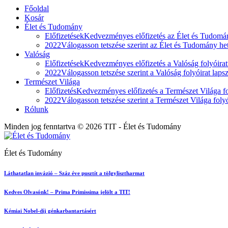
Főoldal
Kosár
Élet és Tudomány
Előfizetések
Kedvezményes előfizetés az Élet és Tudomán
2022
Válogasson tetszése szerint az Élet és Tudomány heti
Valóság
Előfizetések
Kedvezményes előfizetés a Valóság folyóirat
2022
Válogasson tetszése szerint a Valóság folyóirat laps
Természet Világa
Előfizetés
Kedvezményes előfizetés a Természet Világa fol
2022
Válogasson tetszése szerint a Természet Világa folyó
Rólunk
Minden jog fenntartva © 2026 TIT - Élet és Tudomány
Élet és Tudomány
Láthatatlan invázió – Száz éve pusztít a tölgylisztharmat
Kedves Olvasónk! – Prima Primissima jelölt a TIT!
Kémiai Nobel-díj génkarbantartásért