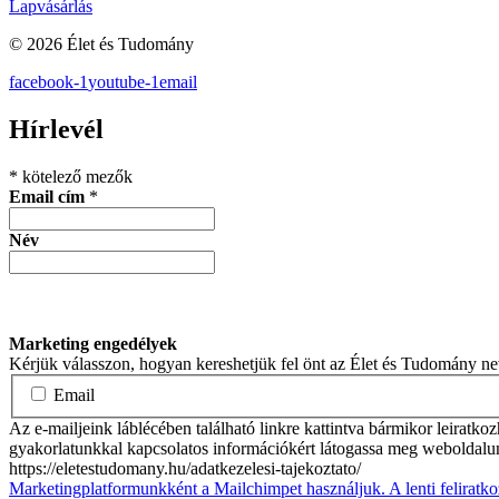
Lapvásárlás
© 2026 Élet és Tudomány
facebook-1
youtube-1
email
Hírlevél
*
kötelező mezők
Email cím
*
Név
Marketing engedélyek
Kérjük válasszon, hogyan kereshetjük fel önt az Élet és Tudomány n
Email
Az e-mailjeink láblécében található linkre kattintva bármikor leiratko
gyakorlatunkkal kapcsolatos információkért látogassa meg weboldalu
https://eletestudomany.hu/adatkezelesi-tajekoztato/
Marketingplatformunkként a Mailchimpet használjuk. A lenti feliratko