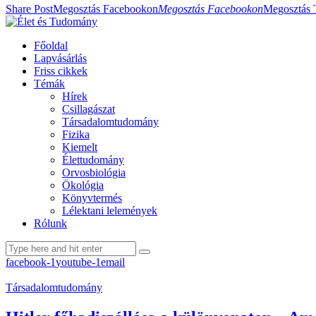
Share Post
Megosztás Facebookon
Megosztás Facebookon
Megosztás 
Főoldal
Lapvásárlás
Friss cikkek
Témák
Hírek
Csillagászat
Társadalomtudomány
Fizika
Kiemelt
Élettudomány
Orvosbiológia
Ökológia
Könyvtermés
Lélektani lelemények
Rólunk
facebook-1
youtube-1
email
Társadalomtudomány