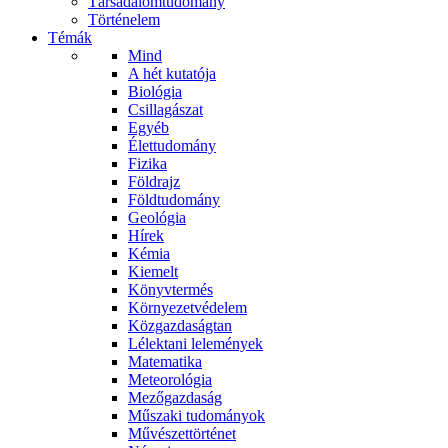
Társadalomtudomány
Történelem
Témák
Mind
A hét kutatója
Biológia
Csillagászat
Egyéb
Élettudomány
Fizika
Földrajz
Földtudomány
Geológia
Hírek
Kémia
Kiemelt
Könyvtermés
Környezetvédelem
Közgazdaságtan
Lélektani lelemények
Matematika
Meteorológia
Mezőgazdaság
Műszaki tudományok
Művészettörténet