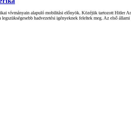
erika
ai vívmányain alapuló mobilitási előnyök. Közéjük tartozott Hitler A
ak a legszükségesebb hadvezetési igényeknek feleltek meg. Az első álla