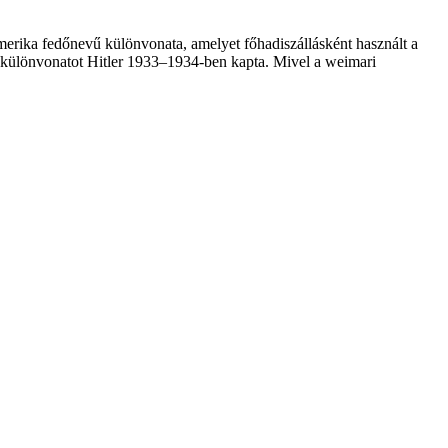
merika fedőnevű különvonata, amelyet főhadiszállásként használt a
mi különvonatot Hitler 1933–1934-ben kapta. Mivel a weimari