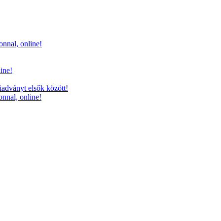
onnal, online!
line!
iadványt elsők között!
onnal, online!