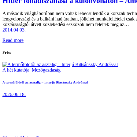
Hitler főhadiszállása a különvonaton – Am
A második világháborúban nem voltak lebecsülendők a korszak technik
lengyelországi és a balkáni hadjáratban, jóllehet munkafeltételei cs
köztársaságtól átvett közlekedési eszközök nem feleltek meg az…
2014.04.03.
Read more
Friss
A hét kutatója,
Mezőgazdaság
A termőföldtől az asztalig – Interjú Bittsánszky Andrással
2026.06.18.