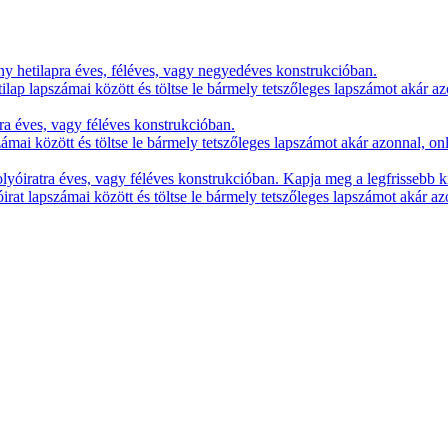
y hetilapra éves, féléves, vagy negyedéves konstrukcióban.
lap lapszámai között és töltse le bármely tetszőleges lapszámot akár az
ra éves, vagy féléves konstrukcióban.
zámai között és töltse le bármely tetszőleges lapszámot akár azonnal, on
yóiratra éves, vagy féléves konstrukcióban. Kapja meg a legfrissebb k
irat lapszámai között és töltse le bármely tetszőleges lapszámot akár az