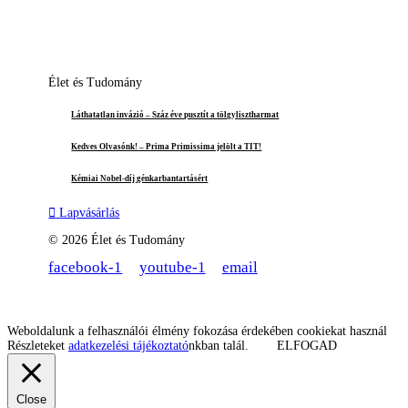
Élet és Tudomány
Láthatatlan invázió – Száz éve pusztít a tölgylisztharmat
Kedves Olvasónk! – Prima Primissima jelölt a TIT!
Kémiai Nobel-díj génkarbantartásért
Lapvásárlás
© 2026 Élet és Tudomány
facebook-1
youtube-1
email
Weboldalunk a felhasználói élmény fokozása érdekében cookiekat használ
Részleteket
adatkezelési tájékoztató
nkban talál.
ELFOGAD
Close