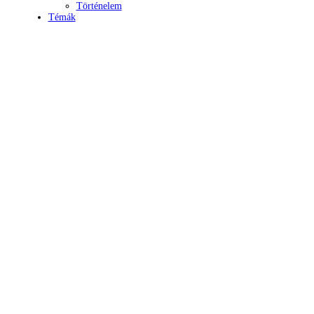
Történelem
Témák
Mind
A hét kutatója
Biológia
Csillagászat
Egyéb
Élettudomány
Fizika
Földrajz
Földtudomány
Geológia
Hírek
Kémia
Kiemelt
Könyvtermés
Környezetvédelem
Közgazdaságtan
Lélektani lelemények
Matematika