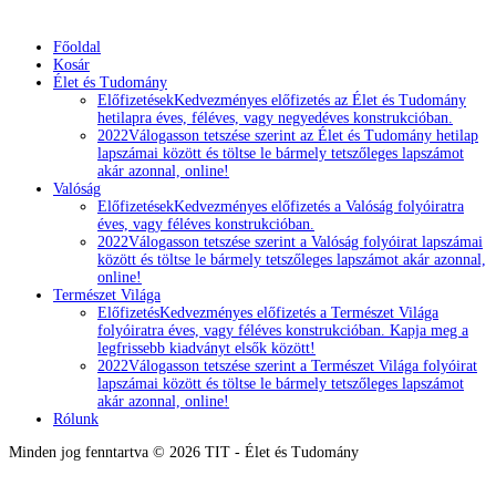
Főoldal
Kosár
Élet és Tudomány
Előfizetések
Kedvezményes előfizetés az Élet és Tudomány
hetilapra éves, féléves, vagy negyedéves konstrukcióban.
2022
Válogasson tetszése szerint az Élet és Tudomány hetilap
lapszámai között és töltse le bármely tetszőleges lapszámot
akár azonnal, online!
Valóság
Előfizetések
Kedvezményes előfizetés a Valóság folyóiratra
éves, vagy féléves konstrukcióban.
2022
Válogasson tetszése szerint a Valóság folyóirat lapszámai
között és töltse le bármely tetszőleges lapszámot akár azonnal,
online!
Természet Világa
Előfizetés
Kedvezményes előfizetés a Természet Világa
folyóiratra éves, vagy féléves konstrukcióban. Kapja meg a
legfrissebb kiadványt elsők között!
2022
Válogasson tetszése szerint a Természet Világa folyóirat
lapszámai között és töltse le bármely tetszőleges lapszámot
akár azonnal, online!
Rólunk
Minden jog fenntartva © 2026 TIT - Élet és Tudomány