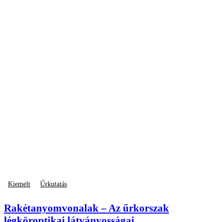
Kiemelt
Űrkutatás
Rakétanyomvonalak – Az űrkorszak
légköroptikai látványosságai