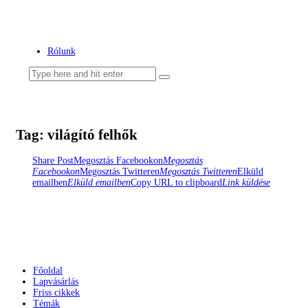
Az ördögfióka története...
Rólunk
Tag: világító felhők
Share Post
Megosztás Facebookon
Megosztás
Facebookon
Megosztás Twitteren
Megosztás Twitteren
Elküld
emailben
Elküld emailben
Copy URL to clipboard
Link küldése
Főoldal
Lapvásárlás
Friss cikkek
Témák