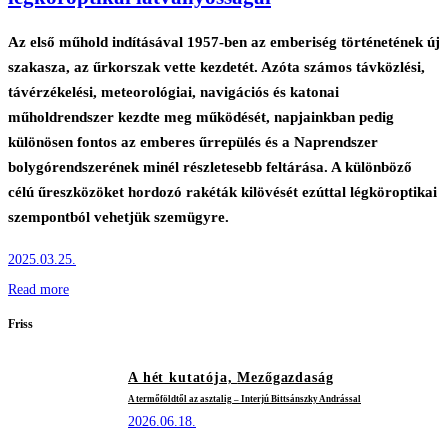
Az első műhold indításával 1957-ben az emberiség történetének új
szakasza, az űrkorszak vette kezdetét. Azóta számos távközlési,
távérzékelési, meteorológiai, navigációs és katonai
műholdrendszer kezdte meg működését, napjainkban pedig
különösen fontos az emberes űrrepülés és a Naprendszer
bolygórendszerének minél részletesebb feltárása. A különböző
célú űreszközöket hordozó rakéták kilövését ezúttal légköroptikai
szempontból vehetjük szemügyre.
2025.03.25.
Read more
Friss
A hét kutatója,
Mezőgazdaság
A termőföldtől az asztalig – Interjú Bittsánszky Andrással
2026.06.18.