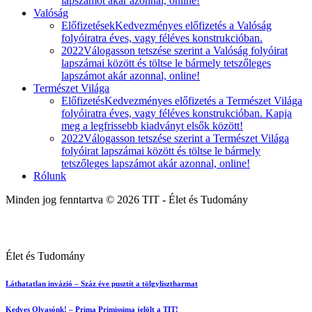
lapszámot akár azonnal, online!
Valóság
Előfizetések
Kedvezményes előfizetés a Valóság
folyóiratra éves, vagy féléves konstrukcióban.
2022
Válogasson tetszése szerint a Valóság folyóirat
lapszámai között és töltse le bármely tetszőleges
lapszámot akár azonnal, online!
Természet Világa
Előfizetés
Kedvezményes előfizetés a Természet Világa
folyóiratra éves, vagy féléves konstrukcióban. Kapja
meg a legfrissebb kiadványt elsők között!
2022
Válogasson tetszése szerint a Természet Világa
folyóirat lapszámai között és töltse le bármely
tetszőleges lapszámot akár azonnal, online!
Rólunk
Minden jog fenntartva © 2026 TIT - Élet és Tudomány
Élet és Tudomány
Láthatatlan invázió – Száz éve pusztít a tölgylisztharmat
Kedves Olvasónk! – Prima Primissima jelölt a TIT!