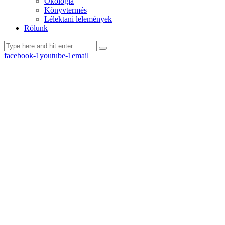
Ökológia
Könyvtermés
Lélektani lelemények
Rólunk
facebook-1
youtube-1
email