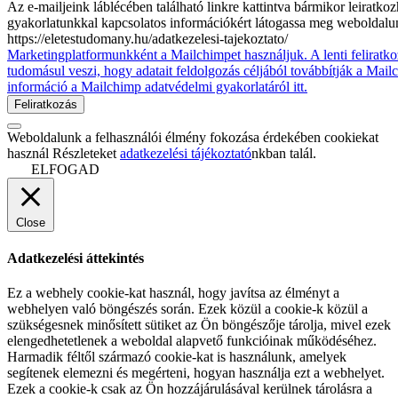
Az e-mailjeink láblécében található linkre kattintva bármikor leiratko
gyakorlatunkkal kapcsolatos információkért látogassa meg weboldalu
https://eletestudomany.hu/adatkezelesi-tajekoztato/
Marketingplatformunkként a Mailchimpet használjuk. A lenti feliratko
tudomásul veszi, hogy adatait feldolgozás céljából továbbítják a Mai
információ a Mailchimp adatvédelmi gyakorlatáról itt.
Weboldalunk a felhasználói élmény fokozása érdekében cookiekat
használ Részleteket
adatkezelési tájékoztató
nkban talál.
ELFOGAD
Close
Adatkezelési áttekintés
Ez a webhely cookie-kat használ, hogy javítsa az élményt a
webhelyen való böngészés során. Ezek közül a cookie-k közül a
szükségesnek minősített sütiket az Ön böngészője tárolja, mivel ezek
elengedhetetlenek a weboldal alapvető funkcióinak működéséhez.
Harmadik féltől származó cookie-kat is használunk, amelyek
segítenek elemezni és megérteni, hogyan használja ezt a webhelyet.
Ezek a cookie-k csak az Ön hozzájárulásával kerülnek tárolásra a