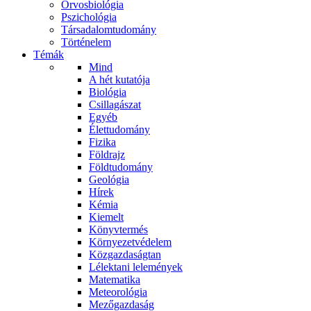
Orvosbiológia
Pszichológia
Társadalomtudomány
Történelem
Témák
Mind
A hét kutatója
Biológia
Csillagászat
Egyéb
Élettudomány
Fizika
Földrajz
Földtudomány
Geológia
Hírek
Kémia
Kiemelt
Könyvtermés
Környezetvédelem
Közgazdaságtan
Lélektani lelemények
Matematika
Meteorológia
Mezőgazdaság