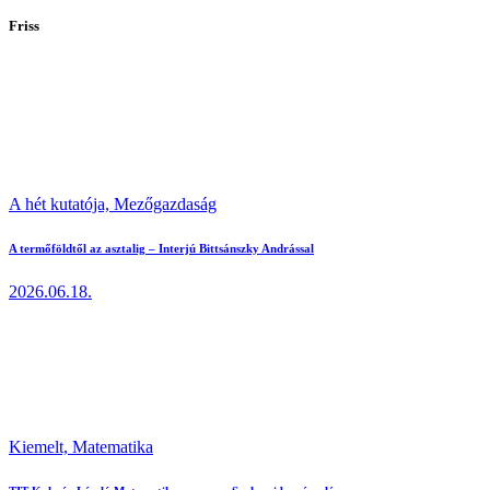
Friss
A hét kutatója,
Mezőgazdaság
A termőföldtől az asztalig – Interjú Bittsánszky Andrással
2026.06.18.
Kiemelt,
Matematika