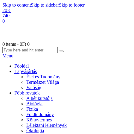
Skip to content
Skip to sidebar
Skip to footer
20K
740
0
0 items
-
0Ft
0
Menu
Főoldal
Lapvásárlás
Élet és Tudomány
Természet Világa
Valóság
Főbb rovatok
A hét kutatója
Biológia
Fizika
Földtudomány
Könyvtermés
Lélektani lelemények
Ökológia