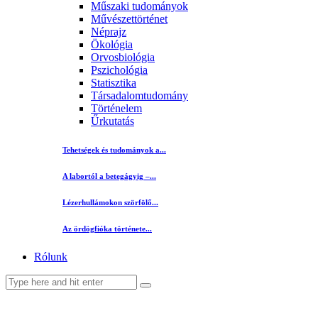
Műszaki tudományok
Művészettörténet
Néprajz
Ökológia
Orvosbiológia
Pszichológia
Statisztika
Társadalomtudomány
Történelem
Űrkutatás
Tehetségek és tudományok a...
A labortól a betegágyig –...
Lézerhullámokon szörfölő...
Az ördögfióka története...
Rólunk