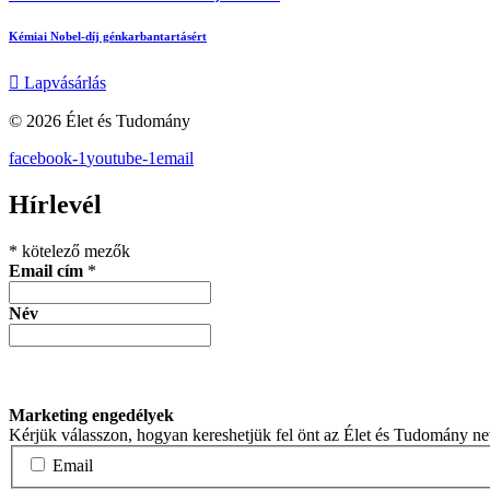
Kémiai Nobel-díj génkarbantartásért
Lapvásárlás
© 2026 Élet és Tudomány
facebook-1
youtube-1
email
Hírlevél
*
kötelező mezők
Email cím
*
Név
Marketing engedélyek
Kérjük válasszon, hogyan kereshetjük fel önt az Élet és Tudomány n
Email