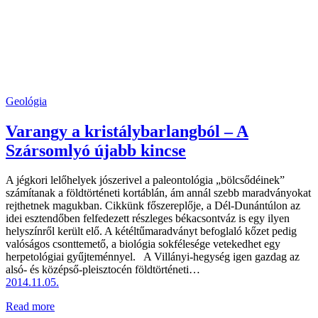
Geológia
Varangy a kristálybarlangból – A
Szársomlyó újabb kincse
A jégkori lelőhelyek jószerivel a paleontológia „bölcsődéinek”
számítanak a földtörténeti kortáblán, ám annál szebb maradványokat
rejthetnek magukban. Cikkünk főszereplője, a Dél-Dunántúlon az
idei esztendőben felfedezett részleges békacsontváz is egy ilyen
helyszínről került elő. A kétéltűmaradványt befoglaló kőzet pedig
valóságos csonttemető, a biológia sokfélesége vetekedhet egy
herpetológiai gyűjteménnyel. A Villányi-hegység igen gazdag az
alsó- és középső-pleisztocén földtörténeti…
2014.11.05.
Read more