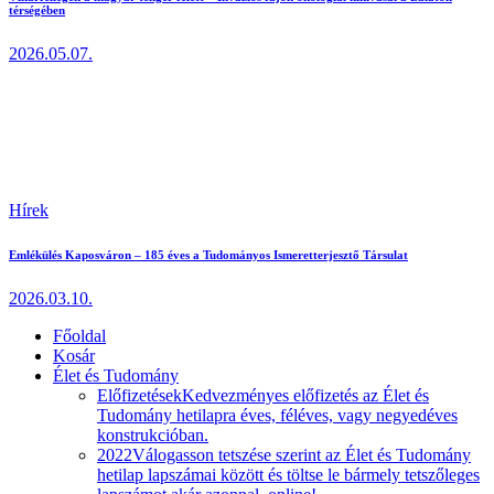
térségében
2026.05.07.
Hírek
Emlékülés Kaposváron – 185 éves a Tudományos Ismeretterjesztő Társulat
2026.03.10.
Főoldal
Kosár
Élet és Tudomány
Előfizetések
Kedvezményes előfizetés az Élet és
Tudomány hetilapra éves, féléves, vagy negyedéves
konstrukcióban.
2022
Válogasson tetszése szerint az Élet és Tudomány
hetilap lapszámai között és töltse le bármely tetszőleges