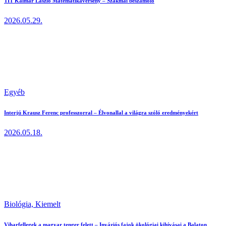
TIT Kalmár László Matematikaverseny – Szakmai beszámoló
2026.05.29.
Egyéb
Interjú Krausz Ferenc professzorral – Élvonallal a világra szóló eredményekért
2026.05.18.
Biológia,
Kiemelt
Viharfellegek a magyar tenger felett – Inváziós fajok ökológiai kihívásai a Balaton