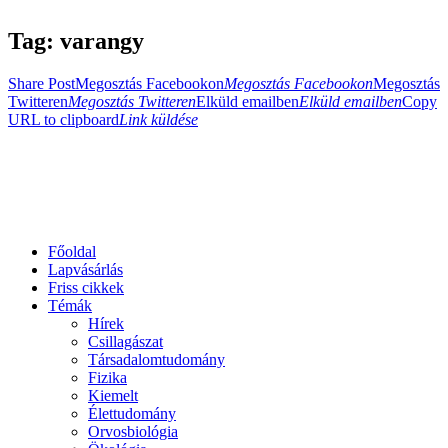
Tag: varangy
Share Post
Megosztás Facebookon
Megosztás Facebookon
Megosztás
Twitteren
Megosztás Twitteren
Elküld emailben
Elküld emailben
Copy
URL to clipboard
Link küldése
Főoldal
Lapvásárlás
Friss cikkek
Témák
Hírek
Csillagászat
Társadalomtudomány
Fizika
Kiemelt
Élettudomány
Orvosbiológia