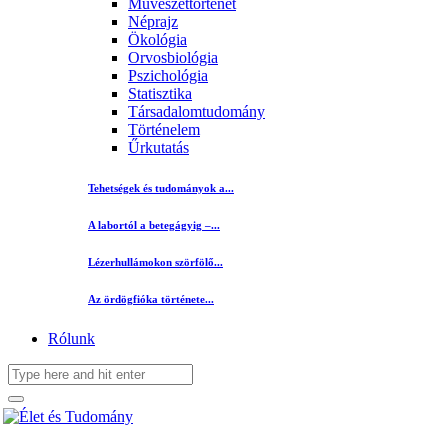
Művészettörténet
Néprajz
Ökológia
Orvosbiológia
Pszichológia
Statisztika
Társadalomtudomány
Történelem
Űrkutatás
Tehetségek és tudományok a...
A labortól a betegágyig –...
Lézerhullámokon szörfölő...
Az ördögfióka története...
Rólunk