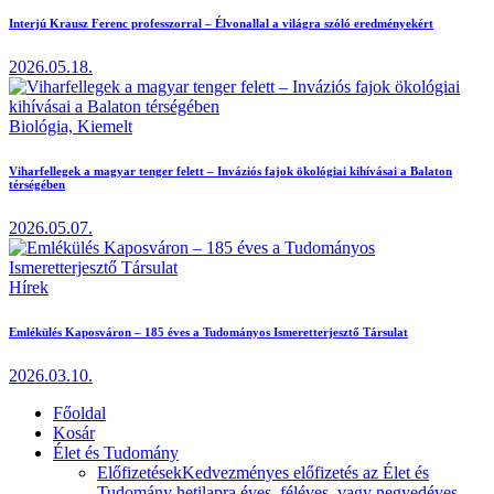
Interjú Krausz Ferenc professzorral – Élvonallal a világra szóló eredményekért
2026.05.18.
Biológia,
Kiemelt
Viharfellegek a magyar tenger felett – Inváziós fajok ökológiai kihívásai a Balaton
térségében
2026.05.07.
Hírek
Emlékülés Kaposváron – 185 éves a Tudományos Ismeretterjesztő Társulat
2026.03.10.
Főoldal
Kosár
Élet és Tudomány
Előfizetések
Kedvezményes előfizetés az Élet és
Tudomány hetilapra éves, féléves, vagy negyedéves