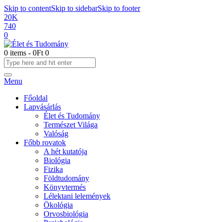
Skip to content
Skip to sidebar
Skip to footer
20K
740
0
0 items
-
0Ft
0
Menu
Főoldal
Lapvásárlás
Élet és Tudomány
Természet Világa
Valóság
Főbb rovatok
A hét kutatója
Biológia
Fizika
Földtudomány
Könyvtermés
Lélektani lelemények
Ökológia
Orvosbiológia