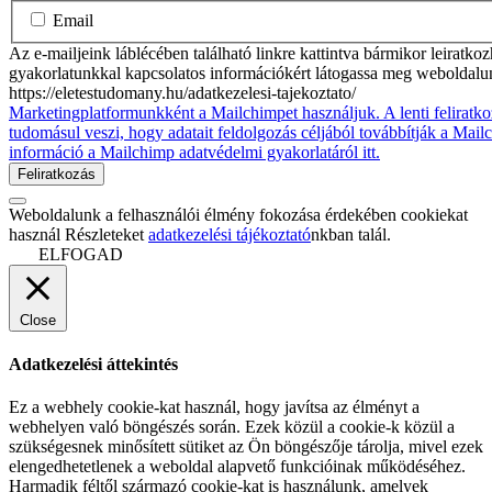
Email
Az e-mailjeink láblécében található linkre kattintva bármikor leiratko
gyakorlatunkkal kapcsolatos információkért látogassa meg weboldalu
https://eletestudomany.hu/adatkezelesi-tajekoztato/
Marketingplatformunkként a Mailchimpet használjuk. A lenti feliratko
tudomásul veszi, hogy adatait feldolgozás céljából továbbítják a Mai
információ a Mailchimp adatvédelmi gyakorlatáról itt.
Weboldalunk a felhasználói élmény fokozása érdekében cookiekat
használ Részleteket
adatkezelési tájékoztató
nkban talál.
ELFOGAD
Close
Adatkezelési áttekintés
Ez a webhely cookie-kat használ, hogy javítsa az élményt a
webhelyen való böngészés során. Ezek közül a cookie-k közül a
szükségesnek minősített sütiket az Ön böngészője tárolja, mivel ezek
elengedhetetlenek a weboldal alapvető funkcióinak működéséhez.
Harmadik féltől származó cookie-kat is használunk, amelyek