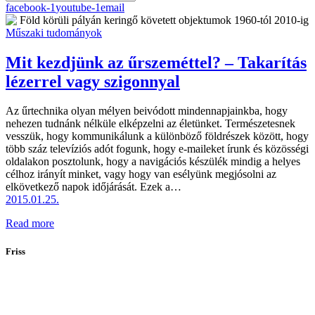
facebook-1
youtube-1
email
Műszaki tudományok
Mit kezdjünk az űrszeméttel? – Takarítás
lézerrel vagy szigonnyal
Az űrtechnika olyan mélyen beivódott mindennapjainkba, hogy
nehezen tudnánk nélküle elképzelni az életünket. Természetesnek
vesszük, hogy kommunikálunk a különböző földrészek között, hogy
több száz televíziós adót fogunk, hogy e-maileket írunk és közösségi
oldalakon posztolunk, hogy a navigációs készülék mindig a helyes
célhoz irányít minket, vagy hogy van esélyünk megjósolni az
elkövetkező napok időjárását. Ezek a…
2015.01.25.
Read more
Friss