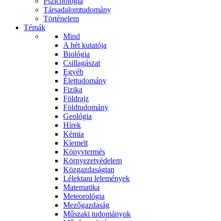
Pszichológia
Társadalomtudomány
Történelem
Témák
Mind
A hét kutatója
Biológia
Csillagászat
Egyéb
Élettudomány
Fizika
Földrajz
Földtudomány
Geológia
Hírek
Kémia
Kiemelt
Könyvtermés
Környezetvédelem
Közgazdaságtan
Lélektani lelemények
Matematika
Meteorológia
Mezőgazdaság
Műszaki tudományok