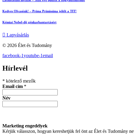
Láthatatlan invázió – Száz éve pusztít a tölgylisztharmat
Kedves Olvasónk! – Prima Primissima jelölt a TIT!
Kémiai Nobel-díj génkarbantartásért
Lapvásárlás
© 2026 Élet és Tudomány
facebook-1
youtube-1
email
Hírlevél
*
kötelező mezők
Email cím
*
Név
Marketing engedélyek
Kérjük válasszon, hogyan kereshetjük fel önt az Élet és Tudomány n