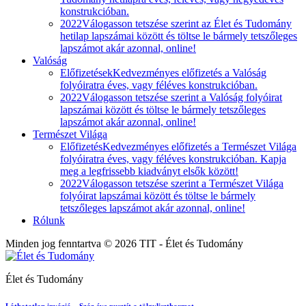
konstrukcióban.
2022
Válogasson tetszése szerint az Élet és Tudomány
hetilap lapszámai között és töltse le bármely tetszőleges
lapszámot akár azonnal, online!
Valóság
Előfizetések
Kedvezményes előfizetés a Valóság
folyóiratra éves, vagy féléves konstrukcióban.
2022
Válogasson tetszése szerint a Valóság folyóirat
lapszámai között és töltse le bármely tetszőleges
lapszámot akár azonnal, online!
Természet Világa
Előfizetés
Kedvezményes előfizetés a Természet Világa
folyóiratra éves, vagy féléves konstrukcióban. Kapja
meg a legfrissebb kiadványt elsők között!
2022
Válogasson tetszése szerint a Természet Világa
folyóirat lapszámai között és töltse le bármely
tetszőleges lapszámot akár azonnal, online!
Rólunk
Minden jog fenntartva © 2026 TIT - Élet és Tudomány
Élet és Tudomány