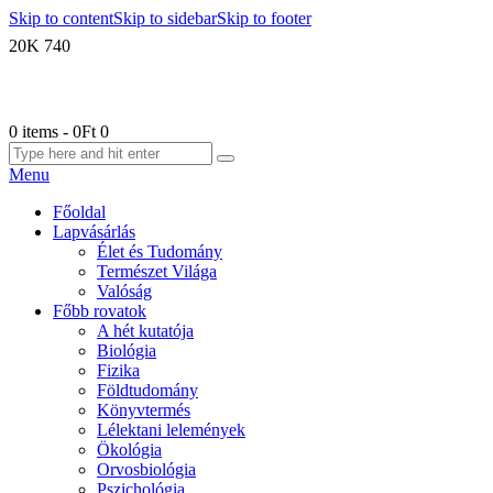
Skip to content
Skip to sidebar
Skip to footer
20K
740
0 items
-
0Ft
0
Menu
Főoldal
Lapvásárlás
Élet és Tudomány
Természet Világa
Valóság
Főbb rovatok
A hét kutatója
Biológia
Fizika
Földtudomány
Könyvtermés
Lélektani lelemények
Ökológia
Orvosbiológia
Pszichológia