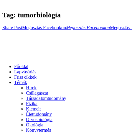
Tag: tumorbiológia
Share Post
Megosztás Facebookon
Megosztás Facebookon
Megosztás 
Főoldal
Lapvásárlás
Friss cikkek
Témák
Hírek
Csillagászat
Társadalomtudomány
Fizika
Kiemelt
Élettudomány
Orvosbiológia
Ökológia
Könyvtermés