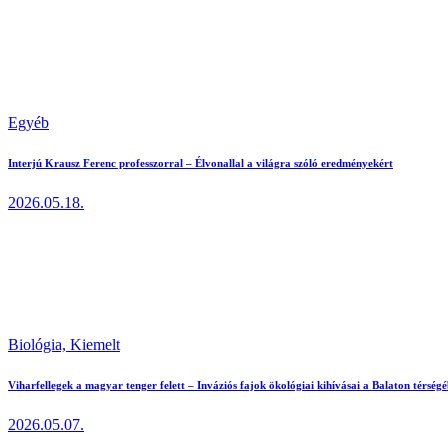
Egyéb
Interjú Krausz Ferenc professzorral – Élvonallal a világra szóló eredményekért
2026.05.18.
Biológia,
Kiemelt
Viharfellegek a magyar tenger felett – Inváziós fajok ökológiai kihívásai a Balaton térség
2026.05.07.