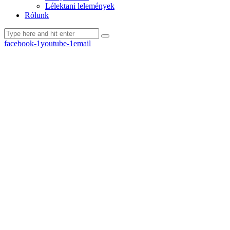
Lélektani lelemények
Rólunk
facebook-1
youtube-1
email