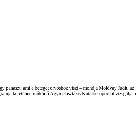
agy panaszt, ami a beteget orvoshoz viszi – mondja Moldvay Judit, az
ramja keretében működő Agymetasztázis Kutatócsoporttal vizsgálja a