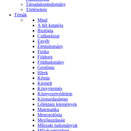
Társadalomtudomány
Történelem
Témák
Mind
A hét kutatója
Biológia
Csillagászat
Egyéb
Élettudomány
Fizika
Földrajz
Földtudomány
Geológia
Hírek
Kémia
Kiemelt
Könyvtermés
Környezetvédelem
Közgazdaságtan
Lélektani lelemények
Matematika
Meteorológia
Mezőgazdaság
Műszaki tudományok
Művészettörténet