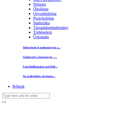
Néprajz
Ökológia
Orvosbiológia
Pszichológia
Statisztika
Társadalomtudomány
Történelem
Űrkutatás
Tehetségek és tudományok a...
A labortól a betegágyig –...
Lézerhullámokon szörfölő...
Az ördögfióka története...
Rólunk