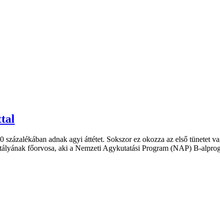
tal
0 százalékában adnak agyi áttétet. Sokszor ez okozza az első tünetet v
ályának főorvosa, aki a Nemzeti Agykutatási Program (NAP) B-alprog