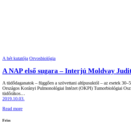
A hét kutatója
Orvosbiológia
A NAP első sugara – Interjú Moldvay Judit
A tüdődaganatok – függően a szövettani altípusuktól – az esetek 30–5
Országos Korányi Pulmonológiai Intézet (OKPI) Tumorbiológiai Oszt
tüdőrákos…
2019.10.03.
Read more
Friss