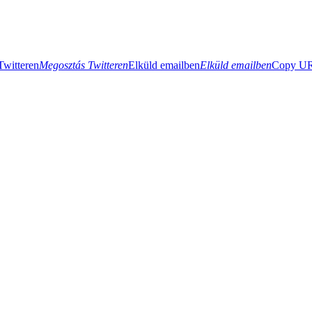
Twitteren
Megosztás Twitteren
Elküld emailben
Elküld emailben
Copy URL