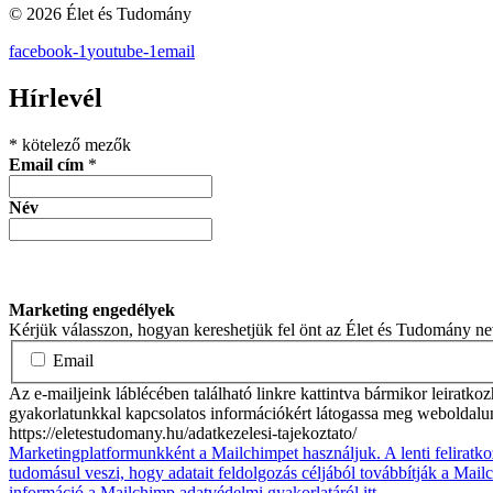
© 2026 Élet és Tudomány
facebook-1
youtube-1
email
Hírlevél
*
kötelező mezők
Email cím
*
Név
Marketing engedélyek
Kérjük válasszon, hogyan kereshetjük fel önt az Élet és Tudomány n
Email
Az e-mailjeink láblécében található linkre kattintva bármikor leiratko
gyakorlatunkkal kapcsolatos információkért látogassa meg weboldalu
https://eletestudomany.hu/adatkezelesi-tajekoztato/
Marketingplatformunkként a Mailchimpet használjuk. A lenti feliratko
tudomásul veszi, hogy adatait feldolgozás céljából továbbítják a Mai
információ a Mailchimp adatvédelmi gyakorlatáról itt.