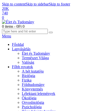
Skip to content
Skip to sidebar
Skip to footer
20K
740
0
0 items
-
0Ft
0
Menu
Főoldal
Lapvásárlás
Élet és Tudomány
Természet Világa
Valóság
Főbb rovatok
A hét kutatója
Biológia
Fizika
Földtudomány
Könyvtermés
Lélektani lelemények
Ökológia
Orvosbiológia
Pszichológia