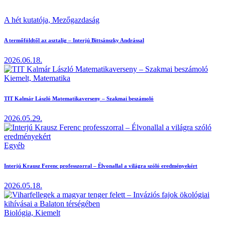
A hét kutatója,
Mezőgazdaság
A termőföldtől az asztalig – Interjú Bittsánszky Andrással
2026.06.18.
Kiemelt,
Matematika
TIT Kalmár László Matematikaverseny – Szakmai beszámoló
2026.05.29.
Egyéb
Interjú Krausz Ferenc professzorral – Élvonallal a világra szóló eredményekért
2026.05.18.
Biológia,
Kiemelt