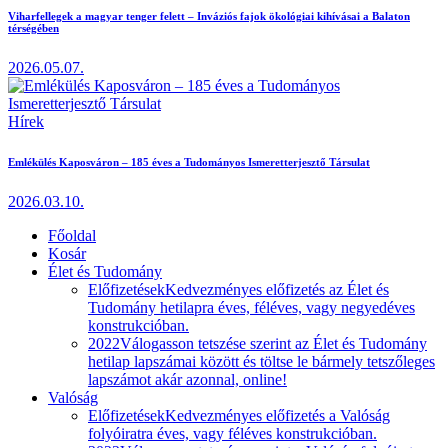
Viharfellegek a magyar tenger felett – Inváziós fajok ökológiai kihívásai a Balaton
térségében
2026.05.07.
Hírek
Emlékülés Kaposváron – 185 éves a Tudományos Ismeretterjesztő Társulat
2026.03.10.
Főoldal
Kosár
Élet és Tudomány
Előfizetések
Kedvezményes előfizetés az Élet és
Tudomány hetilapra éves, féléves, vagy negyedéves
konstrukcióban.
2022
Válogasson tetszése szerint az Élet és Tudomány
hetilap lapszámai között és töltse le bármely tetszőleges
lapszámot akár azonnal, online!
Valóság
Előfizetések
Kedvezményes előfizetés a Valóság
folyóiratra éves, vagy féléves konstrukcióban.