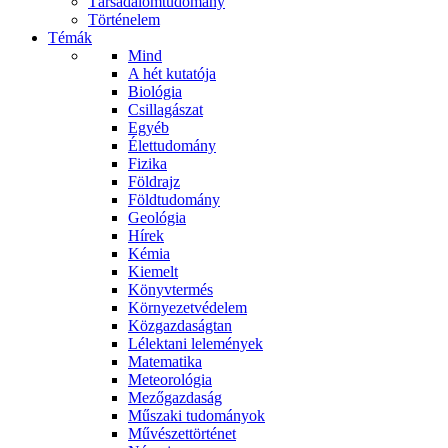
Társadalomtudomány
Történelem
Témák
Mind
A hét kutatója
Biológia
Csillagászat
Egyéb
Élettudomány
Fizika
Földrajz
Földtudomány
Geológia
Hírek
Kémia
Kiemelt
Könyvtermés
Környezetvédelem
Közgazdaságtan
Lélektani lelemények
Matematika
Meteorológia
Mezőgazdaság
Műszaki tudományok
Művészettörténet