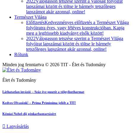
2022
Válogasson tetszése szerint a Valóság folyóirat
lapszámai között és töltse le bármely tetszőleges
lapszámot akár azonnal, online!
Természet Világa
Előfizetés
Kedvezményes előfizetés a Természet Világa
folyóiratra éves, vagy féléves konstrukcióban. Kapja
meg a legfrissebb kiadványt elsők között!
2022
Válogasson tetszése szerint a Természet Világa
folyóirat lapszámai között és töltse le bármely
tetszőleges lapszámot akár azonnal, online!
Rólunk
Minden jog fenntartva © 2026 TIT - Élet és Tudomány
Élet és Tudomány
Láthatatlan invázió – Száz éve pusztít a tölgylisztharmat
Kedves Olvasónk! – Prima Primissima jelölt a TIT!
Kémiai Nobel-díj génkarbantartásért
Lapvásárlás