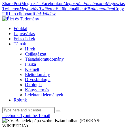
Share Post
Megosztás Facebookon
Megosztás Facebookon
Megosztás
Twitteren
Megosztás Twitteren
Elküld emailben
Elküld emailben
Copy
URL to clipboard
Link küldése
Főoldal
Lapvásárlás
Friss cikkek
Témák
Hírek
Csillagászat
Társadalomtudomány
Fizika
Kiemelt
Élettudomány
Orvosbiológia
Ökológia
Könyvtermés
Lélektani lelemények
Rólunk
facebook-1
youtube-1
email