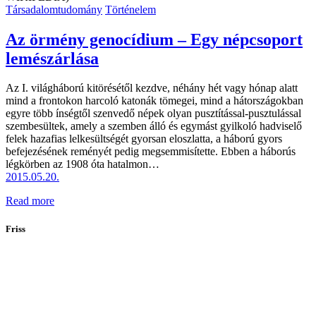
Társadalomtudomány
Történelem
Az örmény genocídium – Egy népcsoport
lemészárlása
Az I. világháború kitörésétől kezdve, néhány hét vagy hónap alatt
mind a frontokon harcoló katonák tömegei, mind a hátországokban
egyre több ínségtől szenvedő népek olyan pusztítással-pusztulással
szembesültek, amely a szemben álló és egymást gyilkoló hadviselő
felek hazafias lelkesültségét gyorsan eloszlatta, a háború gyors
befejezésének reményét pedig megsemmisítette. Ebben a háborús
légkörben az 1908 óta hatalmon…
2015.05.20.
Read more
Friss