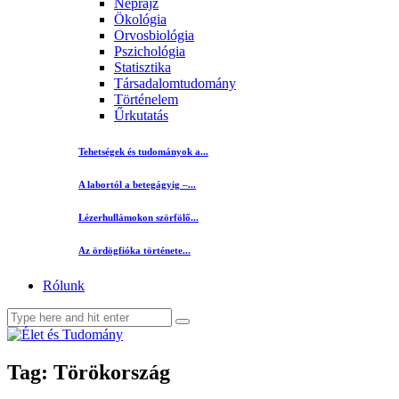
Néprajz
Ökológia
Orvosbiológia
Pszichológia
Statisztika
Társadalomtudomány
Történelem
Űrkutatás
Tehetségek és tudományok a...
A labortól a betegágyig –...
Lézerhullámokon szörfölő...
Az ördögfióka története...
Rólunk
Tag: Törökország