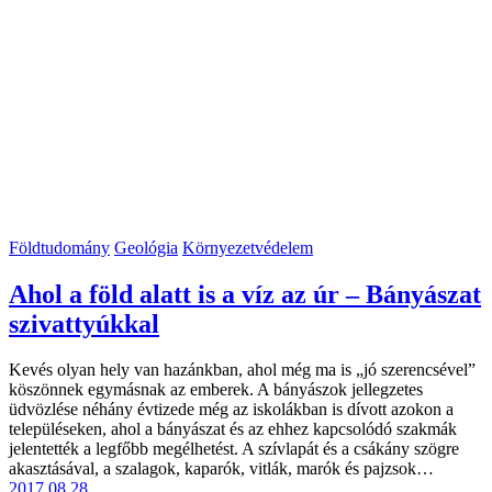
Földtudomány
Geológia
Környezetvédelem
Ahol a föld alatt is a víz az úr – Bányászat
szivattyúkkal
Kevés olyan hely van hazánkban, ahol még ma is „jó szerencsével”
köszönnek egymásnak az emberek. A bányászok jellegzetes
üdvözlése néhány évtizede még az iskolákban is dívott azokon a
településeken, ahol a bányászat és az ehhez kapcsolódó szakmák
jelentették a legfőbb megélhetést. A szívlapát és a csákány szögre
akasztásával, a szalagok, kaparók, vitlák, marók és pajzsok…
2017.08.28.