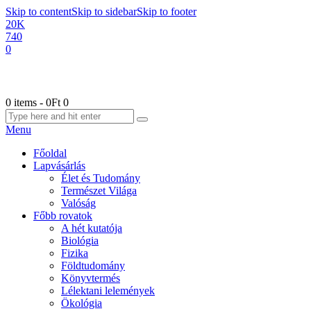
Skip to content
Skip to sidebar
Skip to footer
20K
740
0
0 items
-
0Ft
0
Menu
Főoldal
Lapvásárlás
Élet és Tudomány
Természet Világa
Valóság
Főbb rovatok
A hét kutatója
Biológia
Fizika
Földtudomány
Könyvtermés
Lélektani lelemények
Ökológia