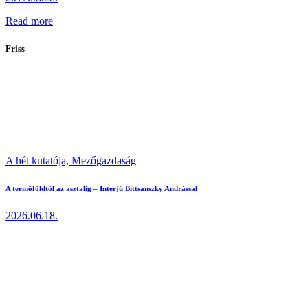
Read more
Friss
A hét kutatója,
Mezőgazdaság
A termőföldtől az asztalig – Interjú Bittsánszky Andrással
2026.06.18.