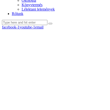
Ökológia
Könyvtermés
Lélektani lelemények
Rólunk
facebook-1
youtube-1
email