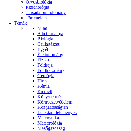
Orvosbiológia
Pszichológia
Társadalomtudomány
Történelem
Témák
Mind
A hét kutatója
Biológia
Csillagászat
Egyéb
Élettudomány
Fizika
Földrajz
Földtudomány
Geológia
Hírek
Kémia
Kiemelt
Könyvtermés
Környezetvédelem
Közgazdaságtan
Lélektani lelemények
Matematika
Meteorológia
Mezőgazdaság