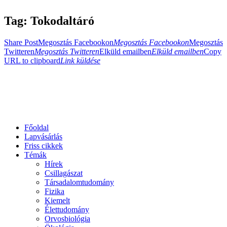
Tag: Tokodaltáró
Share Post
Megosztás Facebookon
Megosztás Facebookon
Megosztás
Twitteren
Megosztás Twitteren
Elküld emailben
Elküld emailben
Copy
URL to clipboard
Link küldése
Főoldal
Lapvásárlás
Friss cikkek
Témák
Hírek
Csillagászat
Társadalomtudomány
Fizika
Kiemelt
Élettudomány
Orvosbiológia