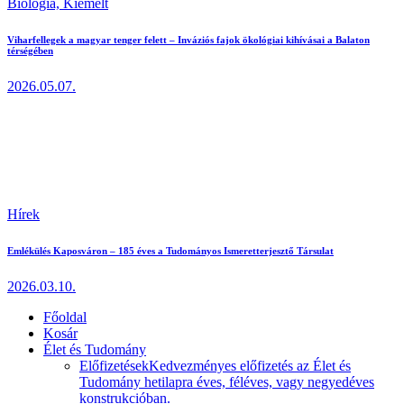
Biológia,
Kiemelt
Viharfellegek a magyar tenger felett – Inváziós fajok ökológiai kihívásai a Balaton
térségében
2026.05.07.
Hírek
Emlékülés Kaposváron – 185 éves a Tudományos Ismeretterjesztő Társulat
2026.03.10.
Főoldal
Kosár
Élet és Tudomány
Előfizetések
Kedvezményes előfizetés az Élet és
Tudomány hetilapra éves, féléves, vagy negyedéves
konstrukcióban.