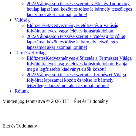
2022
Válogasson tetszése szerint az Élet és Tudomány
hetilap lapszámai között és töltse le bármely tetszőleges
lapszámot akár azonnal, online!
Valóság
Előfizetések
Kedvezményes előfizetés a Valóság
folyóiratra éves, vagy féléves konstrukcióban.
2022
Válogasson tetszése szerint a Valóság folyóirat
lapszámai között és töltse le bármely tetszőleges
lapszámot akár azonnal, online!
Természet Világa
Előfizetés
Kedvezményes előfizetés a Természet Világa
folyóiratra éves, vagy féléves konstrukcióban. Kapja
meg a legfrissebb kiadványt elsők között!
2022
Válogasson tetszése szerint a Természet Világa
folyóirat lapszámai között és töltse le bármely
tetszőleges lapszámot akár azonnal, online!
Rólunk
Minden jog fenntartva © 2026 TIT - Élet és Tudomány
Élet és Tudomány