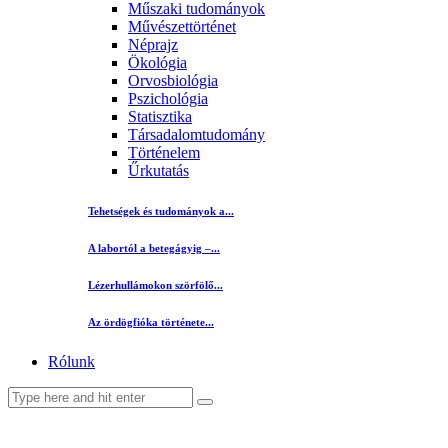
Műszaki tudományok
Művészettörténet
Néprajz
Ökológia
Orvosbiológia
Pszichológia
Statisztika
Társadalomtudomány
Történelem
Űrkutatás
Tehetségek és tudományok a...
A labortól a betegágyig –...
Lézerhullámokon szörfölő...
Az ördögfióka története...
Rólunk