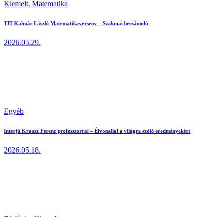
Kiemelt,
Matematika
TIT Kalmár László Matematikaverseny – Szakmai beszámoló
2026.05.29.
Egyéb
Interjú Krausz Ferenc professzorral – Élvonallal a világra szóló eredményekért
2026.05.18.