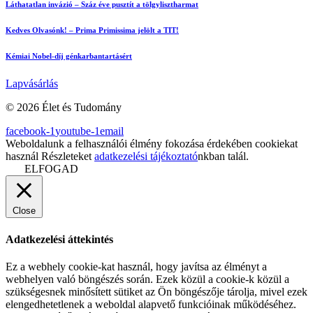
Láthatatlan invázió – Száz éve pusztít a tölgylisztharmat
Kedves Olvasónk! – Prima Primissima jelölt a TIT!
Kémiai Nobel-díj génkarbantartásért
Lapvásárlás
© 2026 Élet és Tudomány
facebook-1
youtube-1
email
Weboldalunk a felhasználói élmény fokozása érdekében cookiekat
használ Részleteket
adatkezelési tájékoztató
nkban talál.
ELFOGAD
Close
Adatkezelési áttekintés
Ez a webhely cookie-kat használ, hogy javítsa az élményt a
webhelyen való böngészés során. Ezek közül a cookie-k közül a
szükségesnek minősített sütiket az Ön böngészője tárolja, mivel ezek
elengedhetetlenek a weboldal alapvető funkcióinak működéséhez.