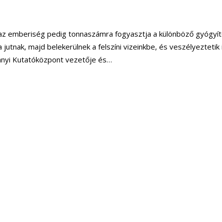
 – az emberiség pedig tonnaszámra fogyasztja a különböző gyógyí
 jutnak, majd belekerülnek a felszíni vizeinkbe, és veszélyeztetik
nyi Kutató­központ vezetője és…