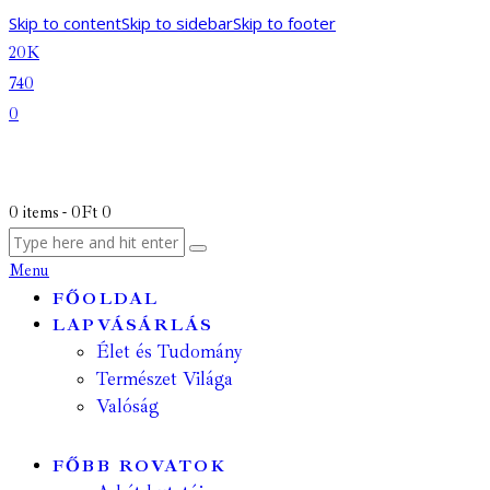
Skip to content
Skip to sidebar
Skip to footer
20K
740
0
0 items
-
0Ft
0
Menu
FŐOLDAL
LAPVÁSÁRLÁS
Élet és Tudomány
Természet Világa
Valóság
FŐBB ROVATOK