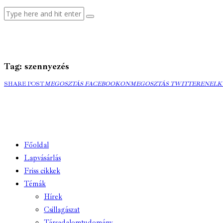
Tag: szennyezés
MEGOSZTÁS
MEGOSZTÁS
ELK
SHARE POST
MEGOSZTÁS FACEBOOKON
MEGOSZTÁS TWITTEREN
ELK
FACEBOOKON
TWITTEREN
EMA
Főoldal
Lapvásárlás
Friss cikkek
Témák
Hírek
Csillagászat
Társadalomtudomány