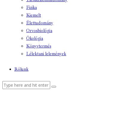
Fizika
Kiemelt
Élettudomány
Orvosbiológia
Ökológia
Könyvtermés
Lélektani lelemények
Rólunk
facebook-
youtube-
email
1
1