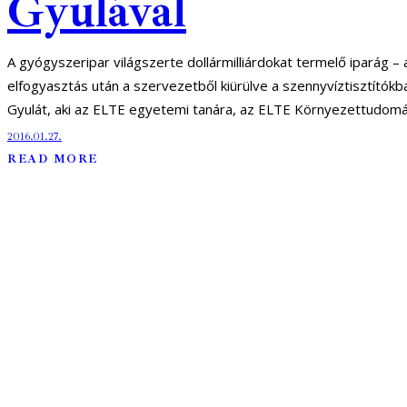
Gyulával
A gyógyszeripar világszerte dollármilliárdokat termelő iparág
elfogyasztás után a szervezetből kiürülve a szennyvíztisztítókba
Gyulát, aki az ELTE egyetemi tanára, az ELTE Környezettudomá
2016.01.27.
READ MORE