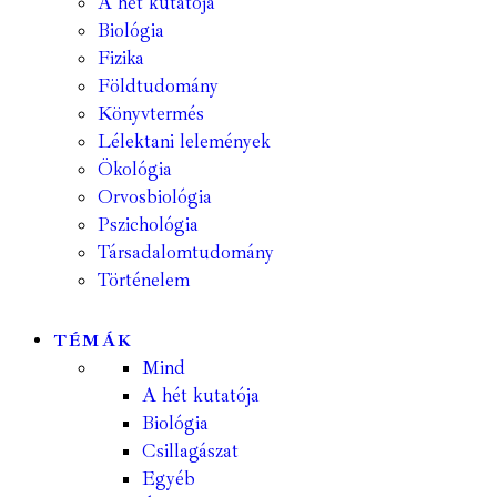
A hét kutatója
Biológia
Fizika
Földtudomány
Könyvtermés
Lélektani lelemények
Ökológia
Orvosbiológia
Pszichológia
Társadalomtudomány
Történelem
TÉMÁK
Mind
A hét kutatója
Biológia
Csillagászat
Egyéb