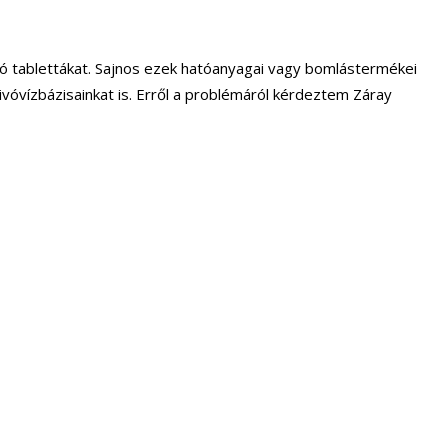
tó tablettákat. Sajnos ezek hatóanyagai vagy bomlástermékei
 ivóvízbázisainkat is. Erről a problémáról kérdeztem Záray