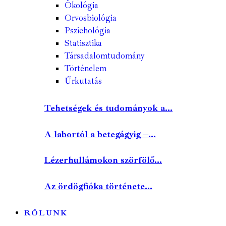
Ökológia
Orvosbiológia
Pszichológia
Statisztika
Társadalomtudomány
Történelem
Űrkutatás
Tehetségek és tudományok a...
A labortól a betegágyig –...
Lézerhullámokon szörfölő...
Az ördögfióka története...
RÓLUNK