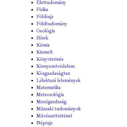
Élettudomány
Fizika
Földrajz
Földtudomány
Geológia
Hírek
Kémia
Kiemelt
Könyvtermés
Környezetvédelem
Közgazdaságtan
Lélektani lelemények
Matematika
Meteorológia
Mezőgazdaság
Műszaki tudományok
Művészettörténet
Néprajz