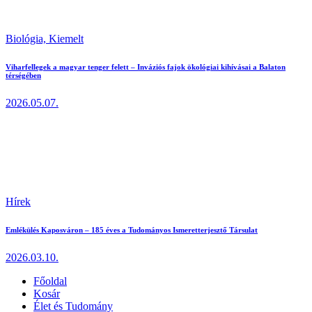
Biológia,
Kiemelt
Viharfellegek a magyar tenger felett – Inváziós fajok ökológiai kihívásai a Balaton
térségében
2026.05.07.
Hírek
Emlékülés Kaposváron – 185 éves a Tudományos Ismeretterjesztő Társulat
2026.03.10.
Főoldal
Kosár
Élet és Tudomány