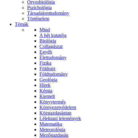
Orvosbiológia
Pszichológia
Társadalomtudomány
Történelem
Témák
Mind
A hét kutatója
Biológia
Csillagászat
Egyéb
Élettudomány
Fizika
Földrajz
Földtudomány
Geológia
Hírek
Kémia
Kiemelt
Könyvtermés
Környezetvédelem
Közgazdaságtan
Lélektani lelemények
Matematika
Meteorológia
Mezőgazdaság