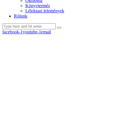
Ökológia
Könyvtermés
Lélektani lelemények
Rólunk
facebook-1
youtube-1
email