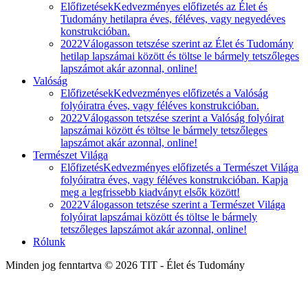
Előfizetések
Kedvezményes előfizetés az Élet és
Tudomány hetilapra éves, féléves, vagy negyedéves
konstrukcióban.
2022
Válogasson tetszése szerint az Élet és Tudomány
hetilap lapszámai között és töltse le bármely tetszőleges
lapszámot akár azonnal, online!
Valóság
Előfizetések
Kedvezményes előfizetés a Valóság
folyóiratra éves, vagy féléves konstrukcióban.
2022
Válogasson tetszése szerint a Valóság folyóirat
lapszámai között és töltse le bármely tetszőleges
lapszámot akár azonnal, online!
Természet Világa
Előfizetés
Kedvezményes előfizetés a Természet Világa
folyóiratra éves, vagy féléves konstrukcióban. Kapja
meg a legfrissebb kiadványt elsők között!
2022
Válogasson tetszése szerint a Természet Világa
folyóirat lapszámai között és töltse le bármely
tetszőleges lapszámot akár azonnal, online!
Rólunk
Minden jog fenntartva © 2026 TIT - Élet és Tudomány