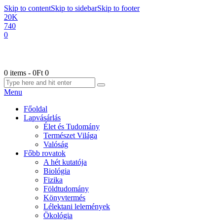
Skip to content
Skip to sidebar
Skip to footer
20K
740
0
0 items
-
0Ft
0
Menu
Főoldal
Lapvásárlás
Élet és Tudomány
Természet Világa
Valóság
Főbb rovatok
A hét kutatója
Biológia
Fizika
Földtudomány
Könyvtermés
Lélektani lelemények
Ökológia