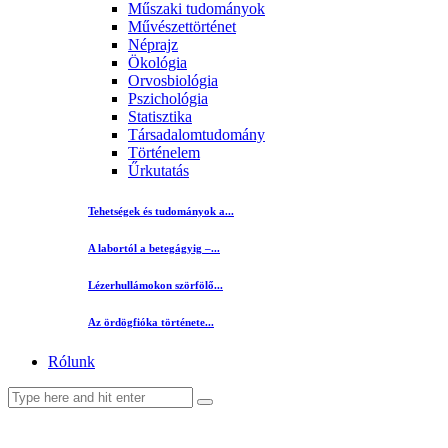
Műszaki tudományok
Művészettörténet
Néprajz
Ökológia
Orvosbiológia
Pszichológia
Statisztika
Társadalomtudomány
Történelem
Űrkutatás
Tehetségek és tudományok a...
A labortól a betegágyig –...
Lézerhullámokon szörfölő...
Az ördögfióka története...
Rólunk