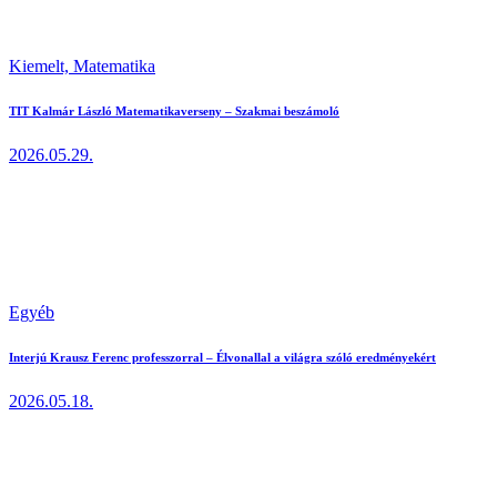
Kiemelt,
Matematika
TIT Kalmár László Matematikaverseny – Szakmai beszámoló
2026.05.29.
Egyéb
Interjú Krausz Ferenc professzorral – Élvonallal a világra szóló eredményekért
2026.05.18.