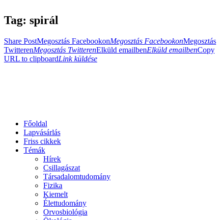
Tag: spirál
Share Post
Megosztás Facebookon
Megosztás Facebookon
Megosztás
Twitteren
Megosztás Twitteren
Elküld emailben
Elküld emailben
Copy
URL to clipboard
Link küldése
Főoldal
Lapvásárlás
Friss cikkek
Témák
Hírek
Csillagászat
Társadalomtudomány
Fizika
Kiemelt
Élettudomány
Orvosbiológia