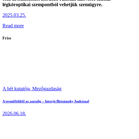
légköroptikai szempontból vehetjük szemügyre.
2025.03.25.
Read more
Friss
A hét kutatója,
Mezőgazdaság
A termőföldtől az asztalig – Interjú Bittsánszky Andrással
2026.06.18.