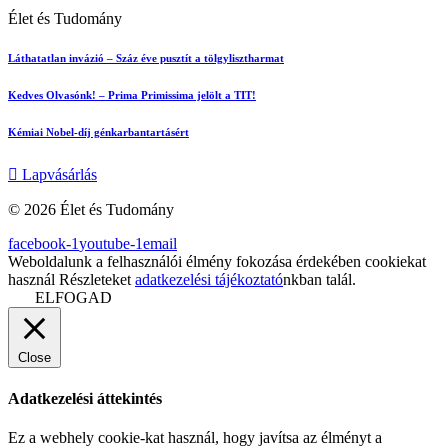
Élet és Tudomány
Láthatatlan invázió – Száz éve pusztít a tölgylisztharmat
Kedves Olvasónk! – Prima Primissima jelölt a TIT!
Kémiai Nobel-díj génkarbantartásért
Lapvásárlás
© 2026 Élet és Tudomány
facebook-1
youtube-1
email
Weboldalunk a felhasználói élmény fokozása érdekében cookiekat
használ Részleteket
adatkezelési tájékoztató
nkban talál.
ELFOGAD
Close
Adatkezelési áttekintés
Ez a webhely cookie-kat használ, hogy javítsa az élményt a