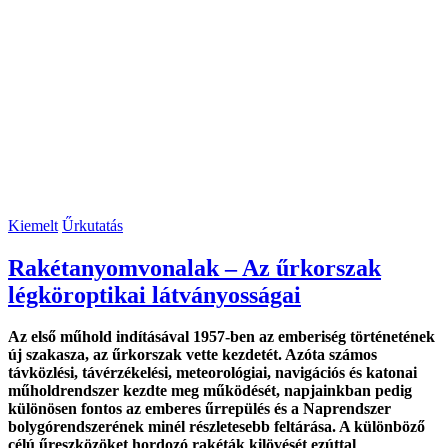
Kiemelt
Űrkutatás
Rakétanyomvonalak – Az űrkorszak
légköroptikai látványosságai
Az első műhold indításával 1957-ben az emberiség történetének
új szakasza, az űrkorszak vette kezdetét. Azóta számos
távközlési, távérzékelési, meteorológiai, navigációs és katonai
műholdrendszer kezdte meg működését, napjainkban pedig
különösen fontos az emberes űrrepülés és a Naprendszer
bolygórendszerének minél részletesebb feltárása. A különböző
célú űreszközöket hordozó rakéták kilövését ezúttal