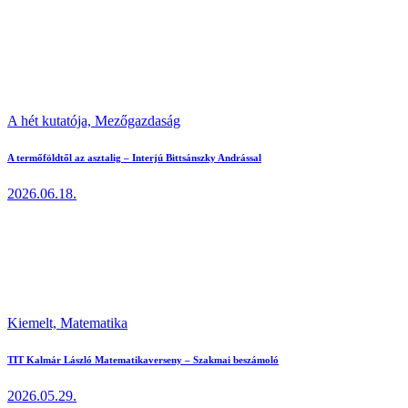
A hét kutatója,
Mezőgazdaság
A termőföldtől az asztalig – Interjú Bittsánszky Andrással
2026.06.18.
Kiemelt,
Matematika
TIT Kalmár László Matematikaverseny – Szakmai beszámoló
2026.05.29.