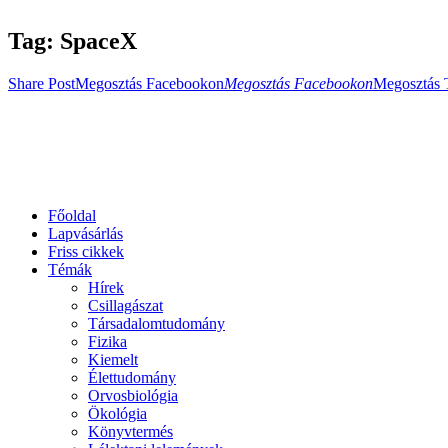
Tag: SpaceX
Share Post
Megosztás Facebookon
Megosztás Facebookon
Megosztás 
Főoldal
Lapvásárlás
Friss cikkek
Témák
Hírek
Csillagászat
Társadalomtudomány
Fizika
Kiemelt
Élettudomány
Orvosbiológia
Ökológia
Könyvtermés