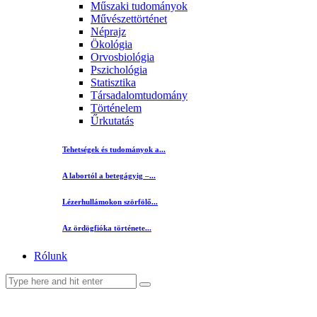
Műszaki tudományok
Művészettörténet
Néprajz
Ökológia
Orvosbiológia
Pszichológia
Statisztika
Társadalomtudomány
Történelem
Űrkutatás
Tehetségek és tudományok a...
A labortól a betegágyig –...
Lézerhullámokon szörfölő...
Az ördögfióka története...
Rólunk