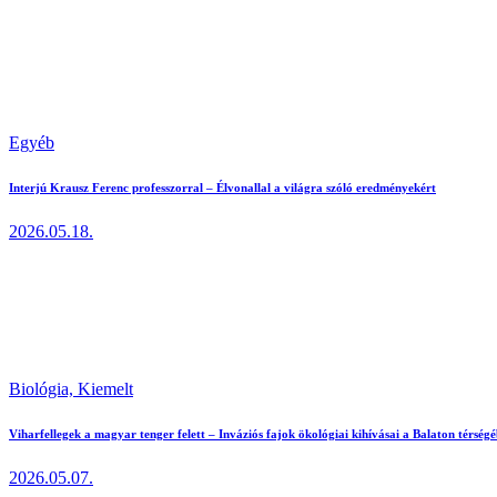
Egyéb
Interjú Krausz Ferenc professzorral – Élvonallal a világra szóló eredményekért
2026.05.18.
Biológia,
Kiemelt
Viharfellegek a magyar tenger felett – Inváziós fajok ökológiai kihívásai a Balaton térség
2026.05.07.