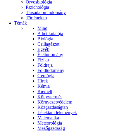
Orvosbiológia
Pszichológia
Társadalomtudomány
Történelem
Témák
Mind
A hét kutatója
Biológia
Csillagászat
Egyéb
Élettudomány
Fizika
Földrajz
Földtudomány
Geológia
Hírek
Kémia
Kiemelt
Könyvtermés
Környezetvédelem
Közgazdaságtan
Lélektani lelemények
Matematika
Meteorológia
Mezőgazdaság