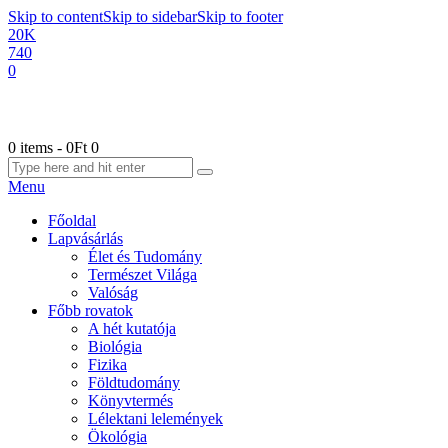
Skip to content
Skip to sidebar
Skip to footer
20K
740
0
0 items
-
0Ft
0
Menu
Főoldal
Lapvásárlás
Élet és Tudomány
Természet Világa
Valóság
Főbb rovatok
A hét kutatója
Biológia
Fizika
Földtudomány
Könyvtermés
Lélektani lelemények
Ökológia