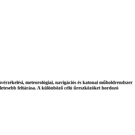
ávérzékelési, meteorológiai, navigációs és katonai műholdrendszer
etesebb feltárása. A különböző célú űreszközöket hordozó