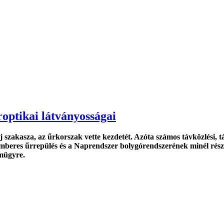
optikai látványosságai
 szakasza, az űrkorszak vette kezdetét. Azóta számos távközlési, t
beres űrrepülés és a Naprendszer bolygórendszerének minél részl
emügyre.