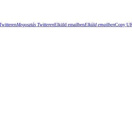
Twitteren
Megosztás Twitteren
Elküld emailben
Elküld emailben
Copy URL