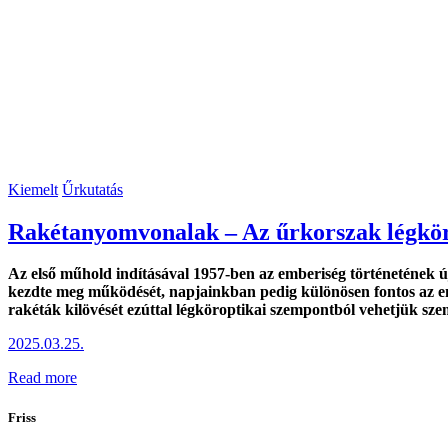
Kiemelt
Űrkutatás
Rakétanyomvonalak – Az űrkorszak légkör
Az első műhold indításával 1957-ben az emberiség történetének új
kezdte meg működését, napjainkban pedig különösen fontos az em
rakéták kilövését ezúttal légköroptikai szempontból vehetjük sz
2025.03.25.
Read more
Friss