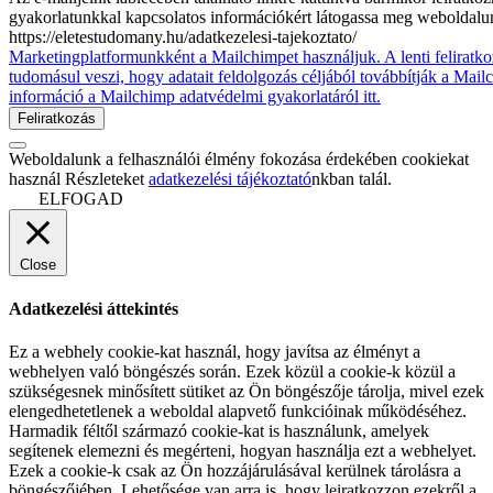
gyakorlatunkkal kapcsolatos információkért látogassa meg weboldalu
https://eletestudomany.hu/adatkezelesi-tajekoztato/
Marketingplatformunkként a Mailchimpet használjuk. A lenti feliratko
tudomásul veszi, hogy adatait feldolgozás céljából továbbítják a Mai
információ a Mailchimp adatvédelmi gyakorlatáról itt.
Weboldalunk a felhasználói élmény fokozása érdekében cookiekat
használ Részleteket
adatkezelési tájékoztató
nkban talál.
ELFOGAD
Close
Adatkezelési áttekintés
Ez a webhely cookie-kat használ, hogy javítsa az élményt a
webhelyen való böngészés során. Ezek közül a cookie-k közül a
szükségesnek minősített sütiket az Ön böngészője tárolja, mivel ezek
elengedhetetlenek a weboldal alapvető funkcióinak működéséhez.
Harmadik féltől származó cookie-kat is használunk, amelyek
segítenek elemezni és megérteni, hogyan használja ezt a webhelyet.
Ezek a cookie-k csak az Ön hozzájárulásával kerülnek tárolásra a
böngészőjében. Lehetősége van arra is, hogy leiratkozzon ezekről a