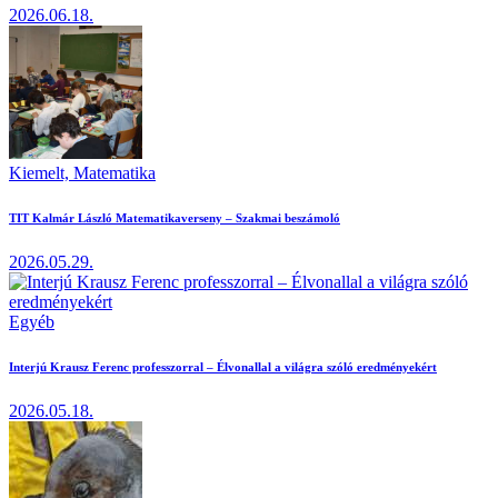
2026.06.18.
Kiemelt,
Matematika
TIT Kalmár László Matematikaverseny – Szakmai beszámoló
2026.05.29.
Egyéb
Interjú Krausz Ferenc professzorral – Élvonallal a világra szóló eredményekért
2026.05.18.