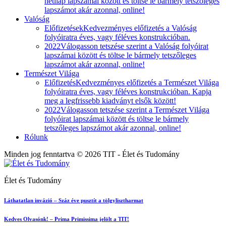
hetilap lapszámai között és töltse le bármely tetszőleges
lapszámot akár azonnal, online!
Valóság
Előfizetések
Kedvezményes előfizetés a Valóság
folyóiratra éves, vagy féléves konstrukcióban.
2022
Válogasson tetszése szerint a Valóság folyóirat
lapszámai között és töltse le bármely tetszőleges
lapszámot akár azonnal, online!
Természet Világa
Előfizetés
Kedvezményes előfizetés a Természet Világa
folyóiratra éves, vagy féléves konstrukcióban. Kapja
meg a legfrissebb kiadványt elsők között!
2022
Válogasson tetszése szerint a Természet Világa
folyóirat lapszámai között és töltse le bármely
tetszőleges lapszámot akár azonnal, online!
Rólunk
Minden jog fenntartva © 2026 TIT - Élet és Tudomány
Élet és Tudomány
Láthatatlan invázió – Száz éve pusztít a tölgylisztharmat
Kedves Olvasónk! – Prima Primissima jelölt a TIT!