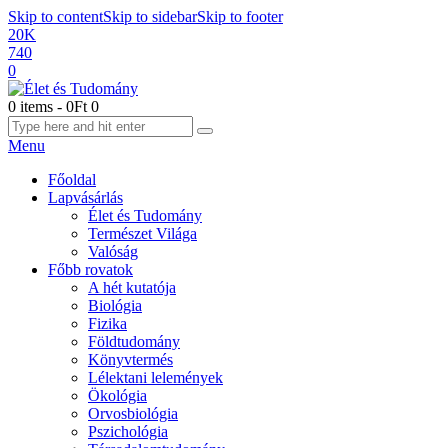
Skip to content
Skip to sidebar
Skip to footer
20K
740
0
0 items
-
0Ft
0
Menu
Főoldal
Lapvásárlás
Élet és Tudomány
Természet Világa
Valóság
Főbb rovatok
A hét kutatója
Biológia
Fizika
Földtudomány
Könyvtermés
Lélektani lelemények
Ökológia
Orvosbiológia
Pszichológia