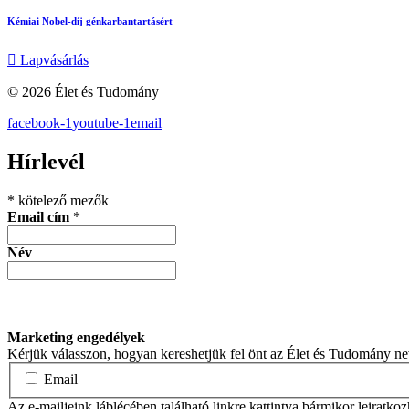
Kémiai Nobel-díj génkarbantartásért
Lapvásárlás
© 2026 Élet és Tudomány
facebook-1
youtube-1
email
Hírlevél
*
kötelező mezők
Email cím
*
Név
Marketing engedélyek
Kérjük válasszon, hogyan kereshetjük fel önt az Élet és Tudomány n
Email
Az e-mailjeink láblécében található linkre kattintva bármikor leiratko