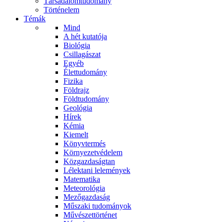
Társadalomtudomány
Történelem
Témák
Mind
A hét kutatója
Biológia
Csillagászat
Egyéb
Élettudomány
Fizika
Földrajz
Földtudomány
Geológia
Hírek
Kémia
Kiemelt
Könyvtermés
Környezetvédelem
Közgazdaságtan
Lélektani lelemények
Matematika
Meteorológia
Mezőgazdaság
Műszaki tudományok
Művészettörténet