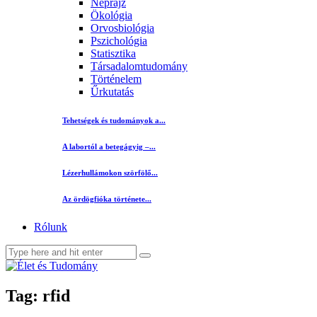
Néprajz
Ökológia
Orvosbiológia
Pszichológia
Statisztika
Társadalomtudomány
Történelem
Űrkutatás
Tehetségek és tudományok a...
A labortól a betegágyig –...
Lézerhullámokon szörfölő...
Az ördögfióka története...
Rólunk
Tag: rfid