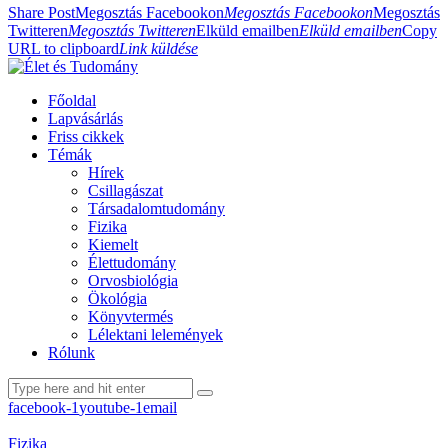
Share Post
Megosztás Facebookon
Megosztás Facebookon
Megosztás
Twitteren
Megosztás Twitteren
Elküld emailben
Elküld emailben
Copy
URL to clipboard
Link küldése
Főoldal
Lapvásárlás
Friss cikkek
Témák
Hírek
Csillagászat
Társadalomtudomány
Fizika
Kiemelt
Élettudomány
Orvosbiológia
Ökológia
Könyvtermés
Lélektani lelemények
Rólunk
facebook-1
youtube-1
email
Fizika