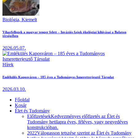
Biológia,
Kiemelt
Viharfellegek a magyar tenger felett – Inváziós fajok ökológiai kihívásai a Balaton
térségében
2026.05.07.
Hírek
Emlékülés Kaposváron – 185 éves a Tudományos Ismeretterjesztő Társulat
2026.03.10.
Főoldal
Kosár
Élet és Tudomány
Előfizetések
Kedvezményes előfizetés az Élet és
Tudomány hetilapra éves, féléves, vagy negyedéves
konstrukcióban.
2022
Válogasson tetszése szerint az Élet és Tudomány