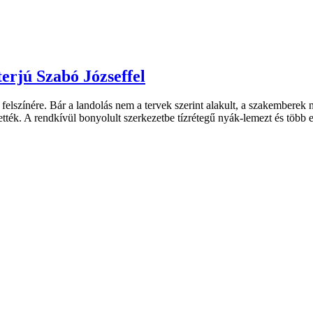
terjú Szabó Józseffel
elszínére. Bár a landolás nem a tervek szerint alakult, a szakemberek 
ék. A rendkívül bonyolult szerkezetbe tízrétegű nyák-lemezt és több eze