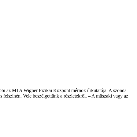
óbbi az MTA Wigner Fizikai Központ mérnök űrkutatója. A szonda
felszínén. Vele beszélgettünk a részletekről. – A műszaki vagy az