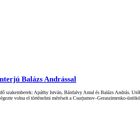
nterjú Balázs Andrással
dő szakemberek: Apáthy István, Bánfalvy Antal és Balázs András. Ut
égezte volna el történelmi méréseit a Csurjumov–Geraszimenko-üstökös 