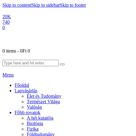
Skip to content
Skip to sidebar
Skip to footer
20K
740
0
0 items
-
0Ft
0
Menu
Főoldal
Lapvásárlás
Élet és Tudomány
Természet Világa
Valóság
Főbb rovatok
A hét kutatója
Biológia
Fizika
Földtudomány