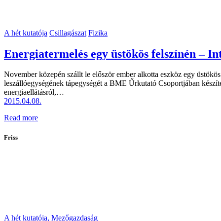
A hét kutatója
Csillagászat
Fizika
Energiatermelés egy üstökös felszínén – In
November közepén szállt le először ember alkotta eszköz egy üstökös f
leszállóegységének tápegységét a BME Űrkutató Csoportjában készített
energiaellátásról,…
2015.04.08.
Read more
Friss
A hét kutatója,
Mezőgazdaság