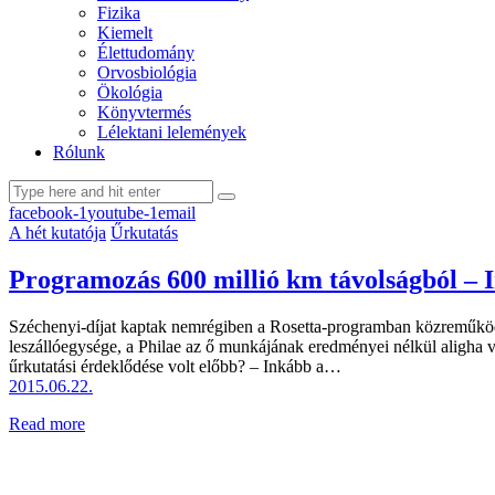
Fizika
Kiemelt
Élettudomány
Orvosbiológia
Ökológia
Könyvtermés
Lélektani lelemények
Rólunk
facebook-1
youtube-1
email
A hét kutatója
Űrkutatás
Programozás 600 millió km távolságból – I
Széchenyi-díjat kaptak nemrégiben a Rosetta-programban közreműkö
leszállóegysége, a Philae az ő munkájának eredményei nélkül aligha v
űrkutatási érdeklődése volt előbb? – Inkább a…
2015.06.22.
Read more