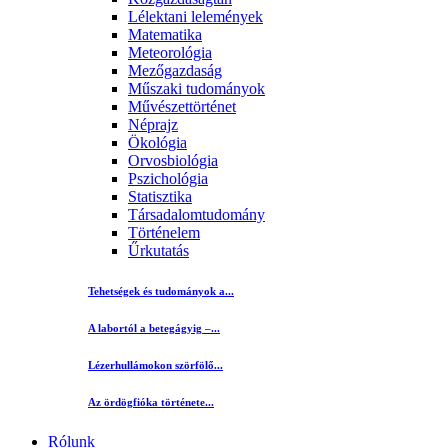
Lélektani lelemények
Matematika
Meteorológia
Mezőgazdaság
Műszaki tudományok
Művészettörténet
Néprajz
Ökológia
Orvosbiológia
Pszichológia
Statisztika
Társadalomtudomány
Történelem
Űrkutatás
Tehetségek és tudományok a...
A labortól a betegágyig –...
Lézerhullámokon szörfölő...
Az ördögfióka története...
Rólunk