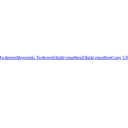
Twitteren
Megosztás Twitteren
Elküld emailben
Elküld emailben
Copy URL