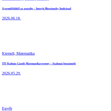
A termőföldtől az asztalig – Interjú Bittsánszky Andrással
2026.06.18.
Kiemelt,
Matematika
TIT Kalmár László Matematikaverseny – Szakmai beszámoló
2026.05.29.
Egyéb