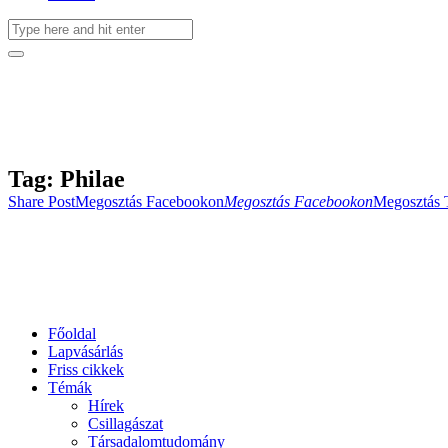
Tag: Philae
Share Post
Megosztás Facebookon
Megosztás Facebookon
Megosztás 
Főoldal
Lapvásárlás
Friss cikkek
Témák
Hírek
Csillagászat
Társadalomtudomány