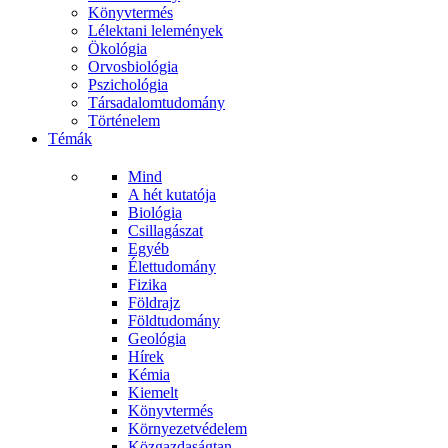
Könyvtermés
Lélektani lelemények
Ökológia
Orvosbiológia
Pszichológia
Társadalomtudomány
Történelem
Témák
Mind
A hét kutatója
Biológia
Csillagászat
Egyéb
Élettudomány
Fizika
Földrajz
Földtudomány
Geológia
Hírek
Kémia
Kiemelt
Könyvtermés
Környezetvédelem
Közgazdaságtan