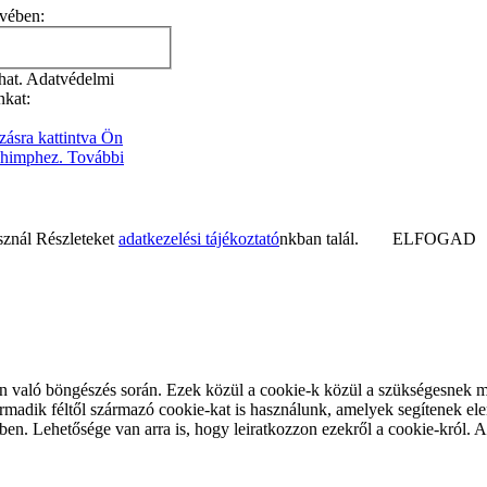
evében:
zhat. Adatvédelmi
nkat:
zásra kattintva Ön
lchimphez. További
sznál Részleteket
adatkezelési tájékoztató
nkban talál.
ELFOGAD
 való böngészés során. Ezek közül a cookie-k közül a szükségesnek min
adik féltől származó cookie-kat is használunk, amelyek segítenek ele
en. Lehetősége van arra is, hogy leiratkozzon ezekről a cookie-król. A 