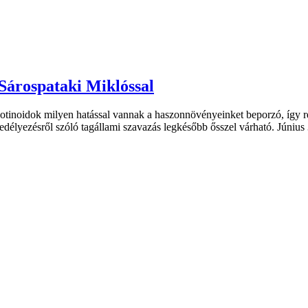
Sárospataki Miklóssal
kotinoidok milyen hatással vannak a haszonnövényeinket beporzó, így r
edélyezésről szóló tagállami szavazás legkésőbb ősszel várható. Júniu