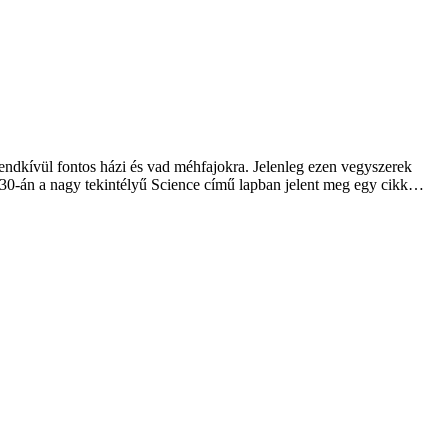
endkívül fontos házi és vad méhfajokra. Jelenleg ezen vegyszerek
s 30-án a nagy tekintélyű Science című lapban jelent meg egy cikk…