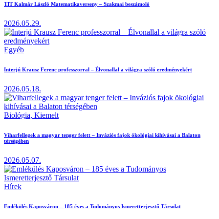
TIT Kalmár László Matematikaverseny – Szakmai beszámoló
2026.05.29.
Egyéb
Interjú Krausz Ferenc professzorral – Élvonallal a világra szóló eredményekért
2026.05.18.
Biológia,
Kiemelt
Viharfellegek a magyar tenger felett – Inváziós fajok ökológiai kihívásai a Balaton
térségében
2026.05.07.
Hírek
Emlékülés Kaposváron – 185 éves a Tudományos Ismeretterjesztő Társulat