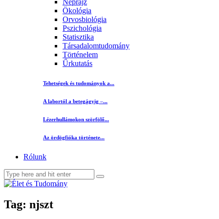
Néprajz
Ökológia
Orvosbiológia
Pszichológia
Statisztika
Társadalomtudomány
Történelem
Űrkutatás
Tehetségek és tudományok a...
A labortól a betegágyig –...
Lézerhullámokon szörfölő...
Az ördögfióka története...
Rólunk
Tag: njszt