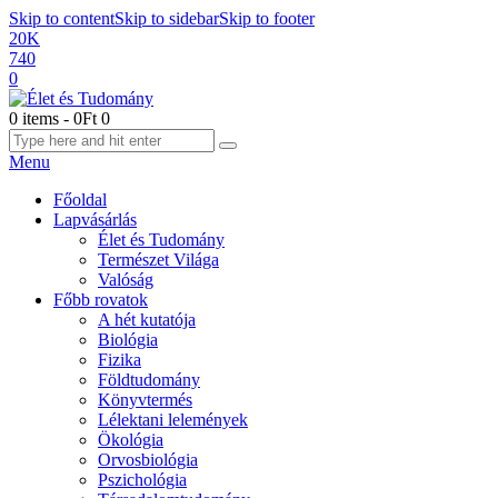
Skip to content
Skip to sidebar
Skip to footer
20K
740
0
0 items
-
0Ft
0
Menu
Főoldal
Lapvásárlás
Élet és Tudomány
Természet Világa
Valóság
Főbb rovatok
A hét kutatója
Biológia
Fizika
Földtudomány
Könyvtermés
Lélektani lelemények
Ökológia
Orvosbiológia
Pszichológia