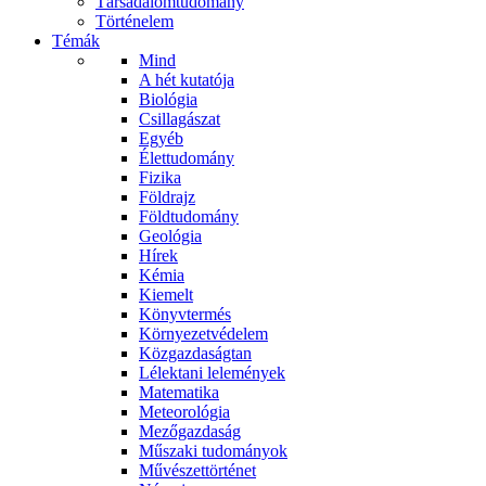
Társadalomtudomány
Történelem
Témák
Mind
A hét kutatója
Biológia
Csillagászat
Egyéb
Élettudomány
Fizika
Földrajz
Földtudomány
Geológia
Hírek
Kémia
Kiemelt
Könyvtermés
Környezetvédelem
Közgazdaságtan
Lélektani lelemények
Matematika
Meteorológia
Mezőgazdaság
Műszaki tudományok
Művészettörténet