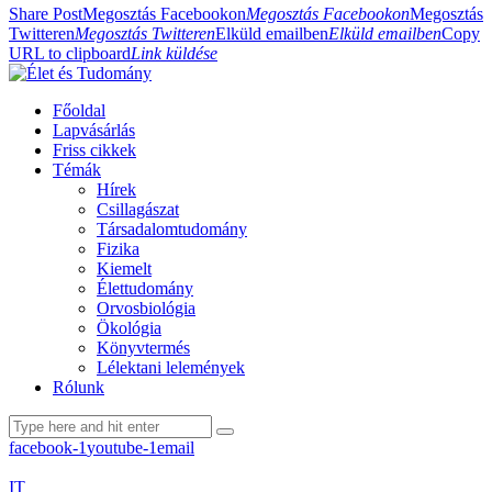
Share Post
Megosztás Facebookon
Megosztás Facebookon
Megosztás
Twitteren
Megosztás Twitteren
Elküld emailben
Elküld emailben
Copy
URL to clipboard
Link küldése
Főoldal
Lapvásárlás
Friss cikkek
Témák
Hírek
Csillagászat
Társadalomtudomány
Fizika
Kiemelt
Élettudomány
Orvosbiológia
Ökológia
Könyvtermés
Lélektani lelemények
Rólunk
facebook-1
youtube-1
email
IT