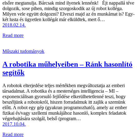
elsőre megtanulja. Bárcsak mind ilyenek lennénk! Éjt nappallá téve
dolgozik, sose pihen, mindig szorgoskodik az új robot kolléga.
Milyen vele együtt dolgozni? Elveszi majd az én munkámat is? Egy-
két lusta és ügyetlen kollégát már elküldtek, mert ő…
2018.02.14.
Read more
Műszaki tudományok
A robotika műhelyeiben – Ránk hasonlító
segítők
A robotok elterjedése teljes mértékben megváltoztatja az emberi
társadalmat. A robotika és a mesterséges intelligencia – MI –
exponenciálisan gyorsuló fejlődése elkerülhetetlenné teszi, hogy
beszéljünk a robotokról, hiszen forradalmuk itt zajlik a szemünk
előtt. A robot egy gép (gyakran programozható), amely az ember
fizikai és/vagy szellemi munkájához hasonló, komplex feladatok
végrehajtására szolgál, belső (program…
2017.10.04.
Read more