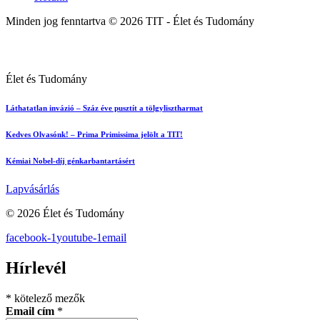
Minden jog fenntartva © 2026 TIT - Élet és Tudomány
Élet és Tudomány
Láthatatlan invázió – Száz éve pusztít a tölgylisztharmat
Kedves Olvasónk! – Prima Primissima jelölt a TIT!
Kémiai Nobel-díj génkarbantartásért
Lapvásárlás
© 2026 Élet és Tudomány
facebook-1
youtube-1
email
Hírlevél
*
kötelező mezők
Email cím
*