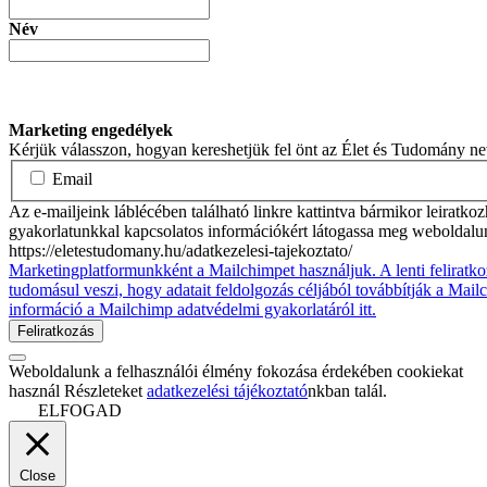
Név
Marketing engedélyek
Kérjük válasszon, hogyan kereshetjük fel önt az Élet és Tudomány n
Email
Az e-mailjeink láblécében található linkre kattintva bármikor leiratko
gyakorlatunkkal kapcsolatos információkért látogassa meg weboldalu
https://eletestudomany.hu/adatkezelesi-tajekoztato/
Marketingplatformunkként a Mailchimpet használjuk. A lenti feliratko
tudomásul veszi, hogy adatait feldolgozás céljából továbbítják a Mai
információ a Mailchimp adatvédelmi gyakorlatáról itt.
Weboldalunk a felhasználói élmény fokozása érdekében cookiekat
használ Részleteket
adatkezelési tájékoztató
nkban talál.
ELFOGAD
Close