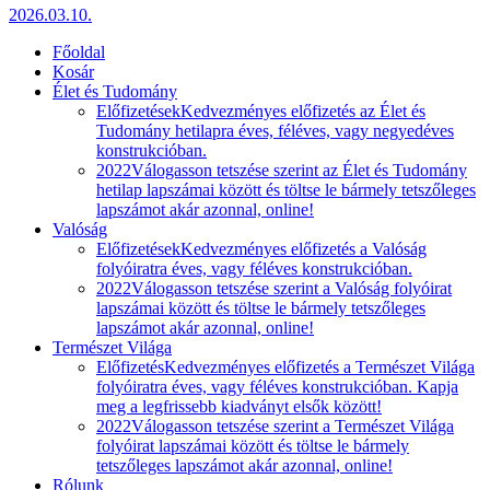
2026.03.10.
Főoldal
Kosár
Élet és Tudomány
Előfizetések
Kedvezményes előfizetés az Élet és
Tudomány hetilapra éves, féléves, vagy negyedéves
konstrukcióban.
2022
Válogasson tetszése szerint az Élet és Tudomány
hetilap lapszámai között és töltse le bármely tetszőleges
lapszámot akár azonnal, online!
Valóság
Előfizetések
Kedvezményes előfizetés a Valóság
folyóiratra éves, vagy féléves konstrukcióban.
2022
Válogasson tetszése szerint a Valóság folyóirat
lapszámai között és töltse le bármely tetszőleges
lapszámot akár azonnal, online!
Természet Világa
Előfizetés
Kedvezményes előfizetés a Természet Világa
folyóiratra éves, vagy féléves konstrukcióban. Kapja
meg a legfrissebb kiadványt elsők között!
2022
Válogasson tetszése szerint a Természet Világa
folyóirat lapszámai között és töltse le bármely
tetszőleges lapszámot akár azonnal, online!
Rólunk