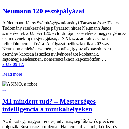
Neumann 120 esszépályázat
A Neumann János Számítógép-tudományi Társaság és az Élet és
Tudomány szerkesztősége pályázatot hirdet Neumann János
születésének 2023 évi 120. évfordulója tiszteletére a magyar géniusz
életművének új megvilágítású, a XXI. század kihívásaira is
reflektáló bemutatására. A pályázat beilleszkedik a 2023-as
Neumann emlékév eseményei sorába, így az alkotások ezen
esemény kapcsán is széles nyilvánosságot kaphatnak,
sajtómegjelenésekben, konferenciákhoz kapcsolódóan,…
2022.09.12.
Read more
IT
MI mindent tud? – Mesterséges
intelligencia a munkahelyeken
Az új kolléga nagyon rendes, udvarias, segítőkész és precízen
dolgozik. Sose okoz problémát. Ha nem tud valamit, kérdez, és