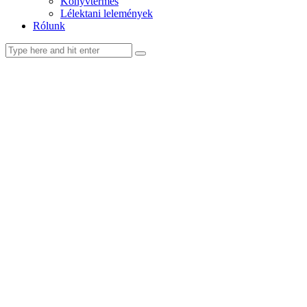
Könyvtermés
Lélektani lelemények
Rólunk
facebook-
youtube-
email
1
1