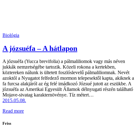
Biológia
A józsuéfa – A hátlapon
A józsuéfa (Yucca brevifolia) a pálmaliliomok vagy más néven
jukkák nemzetségébe tartozik. Közeli rokona a kertekben,
köztereken nálunk is ültetett foszlóslevelű pálmaliliomnak. Nevét
azoktól a Nyugatot felfedező mormon telepesektől kapta, akiknek a
fa furcsa alakjáról az ég felé imádkozó Józsué jutott az eszükbe. A
józsuéfa az Amerikai Egyesült Államok délnyugati részén található
Mojave-sivatag karakternövénye. Tíz métert…
2015.05.08.
Read more
Friss