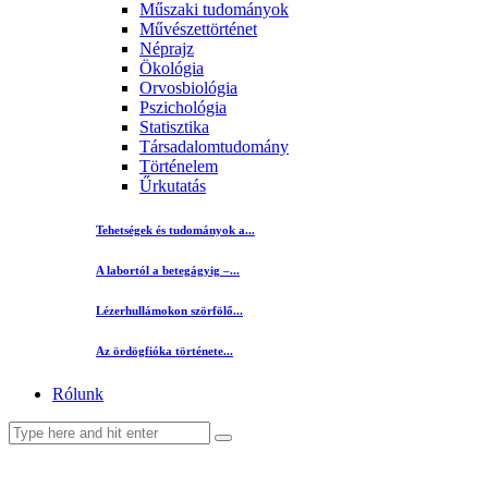
Műszaki tudományok
Művészettörténet
Néprajz
Ökológia
Orvosbiológia
Pszichológia
Statisztika
Társadalomtudomány
Történelem
Űrkutatás
Tehetségek és tudományok a...
A labortól a betegágyig –...
Lézerhullámokon szörfölő...
Az ördögfióka története...
Rólunk