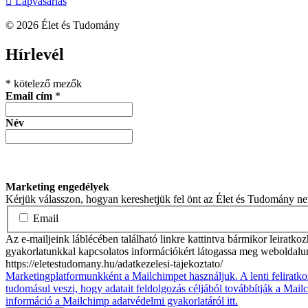
Lapvásárlás
© 2026 Élet és Tudomány
facebook-
youtube-
email
Hírlevél
1
1
*
kötelező mezők
Email cím
*
Név
Marketing engedélyek
Kérjük válasszon, hogyan kereshetjük fel önt az Élet és Tudomány n
Email
Az e-mailjeink láblécében található linkre kattintva bármikor leiratko
gyakorlatunkkal kapcsolatos információkért látogassa meg weboldalu
https://eletestudomany.hu/adatkezelesi-tajekoztato/
Marketingplatformunkként a Mailchimpet használjuk. A lenti feliratko
tudomásul veszi, hogy adatait feldolgozás céljából továbbítják a Mai
információ a Mailchimp adatvédelmi gyakorlatáról itt.