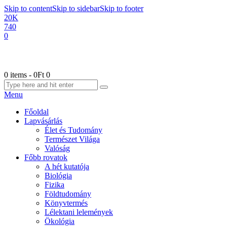
Skip to content
Skip to sidebar
Skip to footer
20K
740
0
0 items
-
0Ft
0
Menu
Főoldal
Lapvásárlás
Élet és Tudomány
Természet Világa
Valóság
Főbb rovatok
A hét kutatója
Biológia
Fizika
Földtudomány
Könyvtermés
Lélektani lelemények
Ökológia