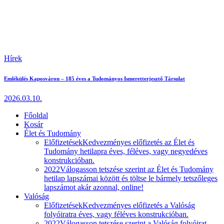
Hírek
Emlékülés Kaposváron – 185 éves a Tudományos Ismeretterjesztő Társulat
2026.03.10.
Főoldal
Kosár
Élet és Tudomány
Előfizetések
Kedvezményes előfizetés az Élet és
Tudomány hetilapra éves, féléves, vagy negyedéves
konstrukcióban.
2022
Válogasson tetszése szerint az Élet és Tudomány
hetilap lapszámai között és töltse le bármely tetszőleges
lapszámot akár azonnal, online!
Valóság
Előfizetések
Kedvezményes előfizetés a Valóság
folyóiratra éves, vagy féléves konstrukcióban.
2022
Válogasson tetszése szerint a Valóság folyóirat