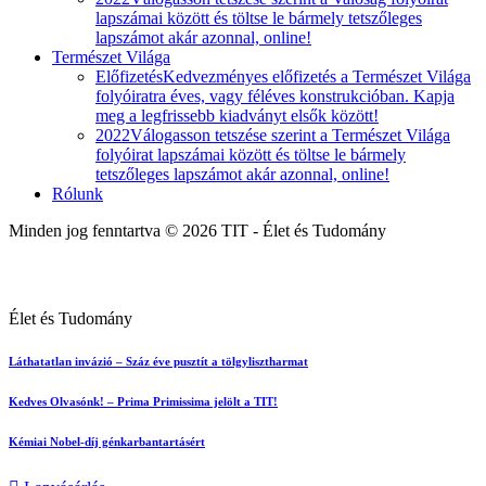
lapszámai között és töltse le bármely tetszőleges
lapszámot akár azonnal, online!
Természet Világa
Előfizetés
Kedvezményes előfizetés a Természet Világa
folyóiratra éves, vagy féléves konstrukcióban. Kapja
meg a legfrissebb kiadványt elsők között!
2022
Válogasson tetszése szerint a Természet Világa
folyóirat lapszámai között és töltse le bármely
tetszőleges lapszámot akár azonnal, online!
Rólunk
Minden jog fenntartva © 2026 TIT - Élet és Tudomány
Élet és Tudomány
Láthatatlan invázió – Száz éve pusztít a tölgylisztharmat
Kedves Olvasónk! – Prima Primissima jelölt a TIT!
Kémiai Nobel-díj génkarbantartásért