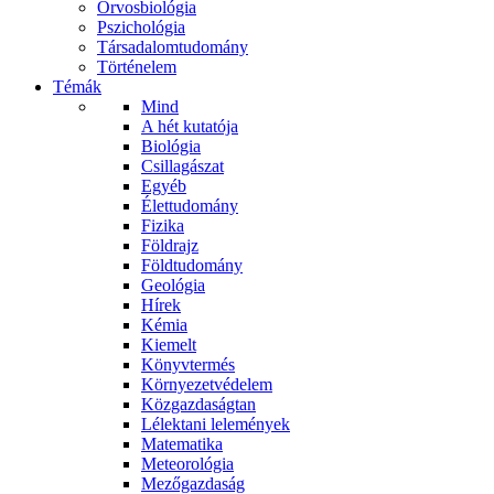
Orvosbiológia
Pszichológia
Társadalomtudomány
Történelem
Témák
Mind
A hét kutatója
Biológia
Csillagászat
Egyéb
Élettudomány
Fizika
Földrajz
Földtudomány
Geológia
Hírek
Kémia
Kiemelt
Könyvtermés
Környezetvédelem
Közgazdaságtan
Lélektani lelemények
Matematika
Meteorológia
Mezőgazdaság