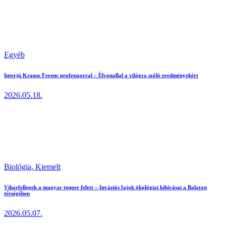
Egyéb
Interjú Krausz Ferenc professzorral – Élvonallal a világra szóló eredményekért
2026.05.18.
Biológia,
Kiemelt
Viharfellegek a magyar tenger felett – Inváziós fajok ökológiai kihívásai a Balaton
térségében
2026.05.07.