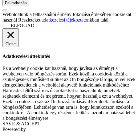
Weboldalunk a felhasználói élmény fokozása érdekében cookiekat
használ Részleteket
adatkezelési tájékoztató
nkban talál.
ELFOGAD
Close
Adatkezelési áttekintés
Ez a webhely cookie-kat használ, hogy javítsa az élményt a
webhelyen való böngészés során. Ezek közül a cookie-k közül a
szükségesnek minősített sütiket az Ön böngészője tárolja, mivel ezek
elengedhetetlenek a weboldal alapvető funkcióinak működéséhez.
Harmadik féltől származó cookie-kat is használunk, amelyek
segítenek elemezni és megérteni, hogyan használja ezt a webhelyet.
Ezek a cookie-k csak az Ön hozzájárulásával kerülnek tárolásra a
böngészőjében. Lehetősége van arra is, hogy leiratkozzon ezekről a
cookie-król. A cookie-k egy részének letiltása azonban hatással lehet
a böngészési élményére.
SAVE & ACCEPT
Powered by