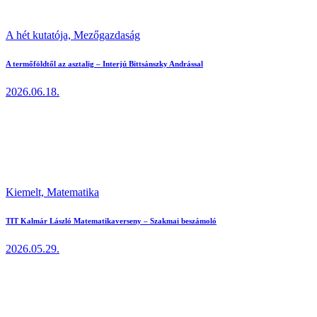
A hét kutatója,
Mezőgazdaság
A termőföldtől az asztalig – Interjú Bittsánszky Andrással
2026.06.18.
Kiemelt,
Matematika
TIT Kalmár László Matematikaverseny – Szakmai beszámoló
2026.05.29.