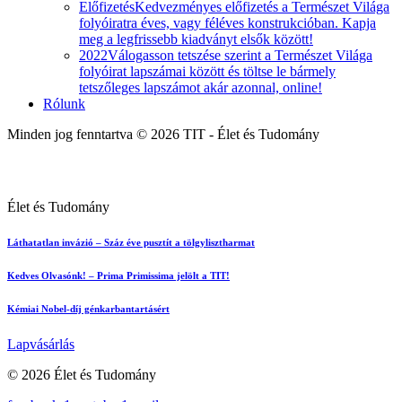
Előfizetés
Kedvezményes előfizetés a Természet Világa
folyóiratra éves, vagy féléves konstrukcióban. Kapja
meg a legfrissebb kiadványt elsők között!
2022
Válogasson tetszése szerint a Természet Világa
folyóirat lapszámai között és töltse le bármely
tetszőleges lapszámot akár azonnal, online!
Rólunk
Minden jog fenntartva © 2026 TIT - Élet és Tudomány
Élet és Tudomány
Láthatatlan invázió – Száz éve pusztít a tölgylisztharmat
Kedves Olvasónk! – Prima Primissima jelölt a TIT!
Kémiai Nobel-díj génkarbantartásért
Lapvásárlás
© 2026 Élet és Tudomány