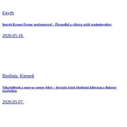
Egyéb
Interjú Krausz Ferenc professzorral – Élvonallal a világra szóló eredményekért
2026.05.18.
Biológia,
Kiemelt
Viharfellegek a magyar tenger felett – Inváziós fajok ökológiai kihívásai a Balaton
térségében
2026.05.07.