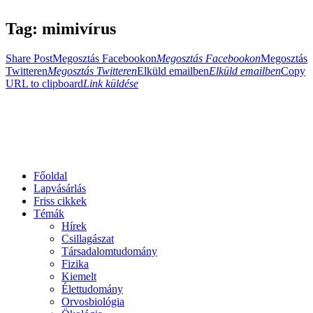
Tag: mimivírus
Share Post
Megosztás Facebookon
Megosztás Facebookon
Megosztás
Twitteren
Megosztás Twitteren
Elküld emailben
Elküld emailben
Copy
URL to clipboard
Link küldése
Főoldal
Lapvásárlás
Friss cikkek
Témák
Hírek
Csillagászat
Társadalomtudomány
Fizika
Kiemelt
Élettudomány
Orvosbiológia