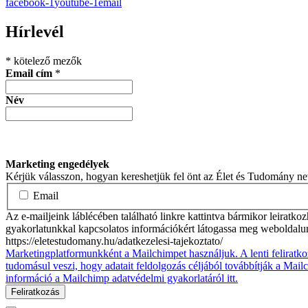
facebook-1
youtube-1
email
Hírlevél
*
kötelező mezők
Email cím
*
Név
Marketing engedélyek
Kérjük válasszon, hogyan kereshetjük fel önt az Élet és Tudomány n
Email
Az e-mailjeink láblécében található linkre kattintva bármikor leiratko
gyakorlatunkkal kapcsolatos információkért látogassa meg weboldalu
https://eletestudomany.hu/adatkezelesi-tajekoztato/
Marketingplatformunkként a Mailchimpet használjuk. A lenti feliratko
tudomásul veszi, hogy adatait feldolgozás céljából továbbítják a Mai
információ a Mailchimp adatvédelmi gyakorlatáról itt.