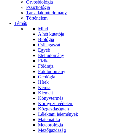
Orvosbiológia
Pszichológia
Társadalomtudomány
Történelem
Témák
Mind
A hét kutatója
Biológia
Csillagászat
Egyéb
Élettudomány
Fizika
Földrajz
Földtudomány
Geológia
Hírek
Kémia
Kiemelt
Könyvtermés
Környezetvédelem
Közgazdaságtan
Lélektani lelemények
Matematika
Meteorológia
Mezőgazdaság