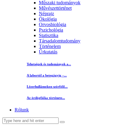
Műszaki tudományok
Művészettörténet
Néprajz
Ökológia
Orvosbiológia
Pszichológia
Statisztika
Társadalomtudomány
Történelem
Űrkutatás
Tehetségek és tudományok a...
A labortól a betegágyig –...
Lézerhullámokon szörfölő...
Az ördögfióka története...
Rólunk