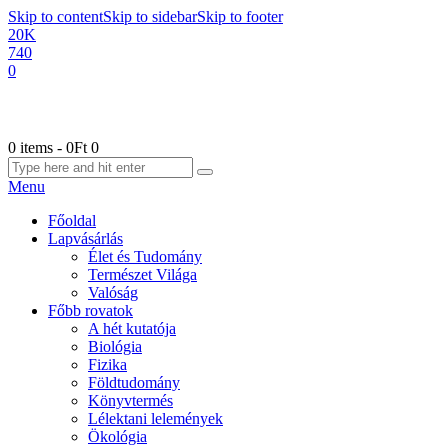
Skip to content
Skip to sidebar
Skip to footer
20K
740
0
0 items
-
0Ft
0
Menu
Főoldal
Lapvásárlás
Élet és Tudomány
Természet Világa
Valóság
Főbb rovatok
A hét kutatója
Biológia
Fizika
Földtudomány
Könyvtermés
Lélektani lelemények
Ökológia