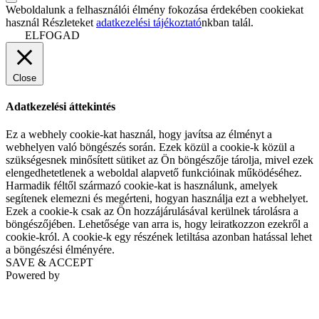
Weboldalunk a felhasználói élmény fokozása érdekében cookiekat
használ Részleteket
adatkezelési tájékoztató
nkban talál.
ELFOGAD
Close
Adatkezelési áttekintés
Ez a webhely cookie-kat használ, hogy javítsa az élményt a
webhelyen való böngészés során. Ezek közül a cookie-k közül a
szükségesnek minősített sütiket az Ön böngészője tárolja, mivel ezek
elengedhetetlenek a weboldal alapvető funkcióinak működéséhez.
Harmadik féltől származó cookie-kat is használunk, amelyek
segítenek elemezni és megérteni, hogyan használja ezt a webhelyet.
Ezek a cookie-k csak az Ön hozzájárulásával kerülnek tárolásra a
böngészőjében. Lehetősége van arra is, hogy leiratkozzon ezekről a
cookie-król. A cookie-k egy részének letiltása azonban hatással lehet
a böngészési élményére.
SAVE & ACCEPT
Powered by