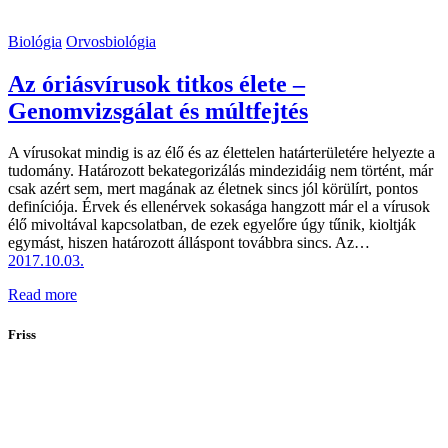
Biológia
Orvosbiológia
Az óriásvírusok titkos élete –
Genomvizsgálat és múltfejtés
A vírusokat mindig is az élő és az élettelen határterületére helyezte a
tudomány. Határozott bekategorizálás mindezidáig nem történt, már
csak azért sem, mert magának az életnek sincs jól körülírt, pontos
definíciója. Érvek és ellenérvek sokasága hangzott már el a vírusok
élő mivoltával kapcsolatban, de ezek egyelőre úgy tűnik, kioltják
egymást, hiszen határozott álláspont továbbra sincs. Az…
2017.10.03.
Read more
Friss