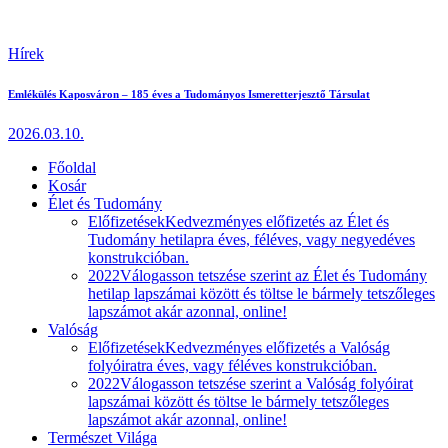
Hírek
Emlékülés Kaposváron – 185 éves a Tudományos Ismeretterjesztő Társulat
2026.03.10.
Főoldal
Kosár
Élet és Tudomány
Előfizetések
Kedvezményes előfizetés az Élet és
Tudomány hetilapra éves, féléves, vagy negyedéves
konstrukcióban.
2022
Válogasson tetszése szerint az Élet és Tudomány
hetilap lapszámai között és töltse le bármely tetszőleges
lapszámot akár azonnal, online!
Valóság
Előfizetések
Kedvezményes előfizetés a Valóság
folyóiratra éves, vagy féléves konstrukcióban.
2022
Válogasson tetszése szerint a Valóság folyóirat
lapszámai között és töltse le bármely tetszőleges
lapszámot akár azonnal, online!
Természet Világa