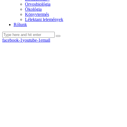
Orvosbiológia
Ökológia
Könyvtermés
Lélektani lelemények
Rólunk
facebook-1
youtube-1
email