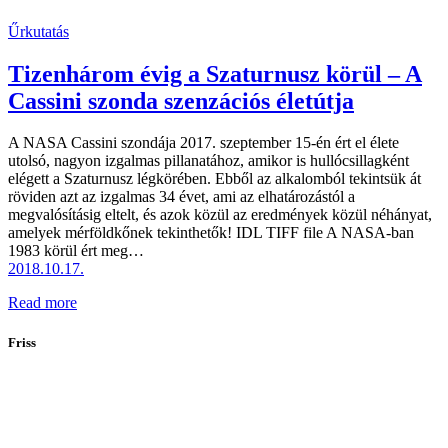
Űrkutatás
Tizenhárom évig a Szaturnusz körül – A
Cassini szonda szenzációs életútja
A NASA Cassini szondája 2017. szeptember 15-én ért el élete
utolsó, nagyon izgalmas pillanatához, amikor is hullócsillagként
elégett a Szaturnusz légkörében. Ebből az alkalomból tekintsük át
röviden azt az izgalmas 34 évet, ami az elhatározástól a
megvalósításig eltelt, és azok közül az eredmények közül néhányat,
amelyek mérföldkőnek tekinthetők! IDL TIFF file A NASA-ban
1983 körül ért meg…
2018.10.17.
Read more
Friss