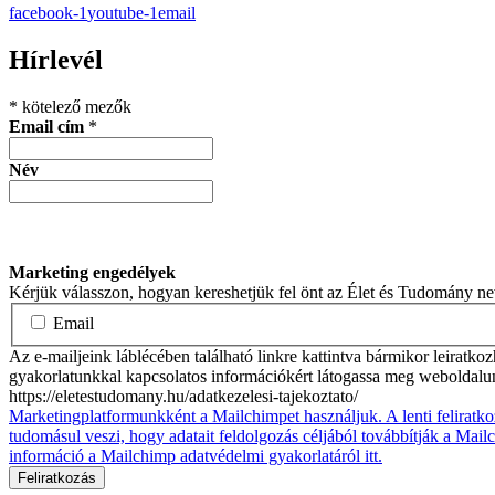
facebook-1
youtube-1
email
Hírlevél
*
kötelező mezők
Email cím
*
Név
Marketing engedélyek
Kérjük válasszon, hogyan kereshetjük fel önt az Élet és Tudomány n
Email
Az e-mailjeink láblécében található linkre kattintva bármikor leiratko
gyakorlatunkkal kapcsolatos információkért látogassa meg weboldalu
https://eletestudomany.hu/adatkezelesi-tajekoztato/
Marketingplatformunkként a Mailchimpet használjuk. A lenti feliratko
tudomásul veszi, hogy adatait feldolgozás céljából továbbítják a Mai
információ a Mailchimp adatvédelmi gyakorlatáról itt.