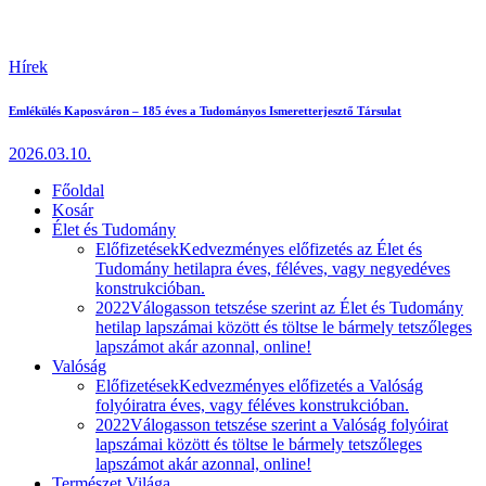
Hírek
Emlékülés Kaposváron – 185 éves a Tudományos Ismeretterjesztő Társulat
2026.03.10.
Főoldal
Kosár
Élet és Tudomány
Előfizetések
Kedvezményes előfizetés az Élet és
Tudomány hetilapra éves, féléves, vagy negyedéves
konstrukcióban.
2022
Válogasson tetszése szerint az Élet és Tudomány
hetilap lapszámai között és töltse le bármely tetszőleges
lapszámot akár azonnal, online!
Valóság
Előfizetések
Kedvezményes előfizetés a Valóság
folyóiratra éves, vagy féléves konstrukcióban.
2022
Válogasson tetszése szerint a Valóság folyóirat
lapszámai között és töltse le bármely tetszőleges
lapszámot akár azonnal, online!
Természet Világa