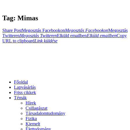
Tag: Mimas
Share Post
Megosztás Facebookon
Megosztás Facebookon
Megosztás
Twitteren
Megosztás Twitteren
Elküld emailben
Elküld emailben
Copy
URL to clipboard
Link küldése
Főoldal
Lapvásárlás
Friss cikkek
Témák
Hírek
Csillagászat
Társadalomtudomány
Fizika
Kiemelt
Élettudomány