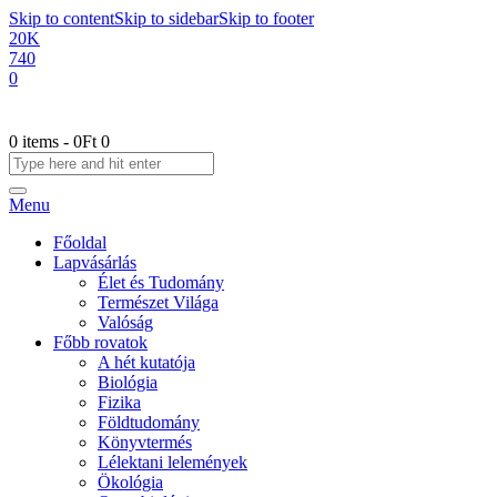
Skip to content
Skip to sidebar
Skip to footer
20K
740
0
0 items
-
0Ft
0
Menu
Főoldal
Lapvásárlás
Élet és Tudomány
Természet Világa
Valóság
Főbb rovatok
A hét kutatója
Biológia
Fizika
Földtudomány
Könyvtermés
Lélektani lelemények
Ökológia