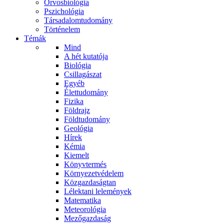
Orvosbiológia
Pszichológia
Társadalomtudomány
Történelem
Témák
Mind
A hét kutatója
Biológia
Csillagászat
Egyéb
Élettudomány
Fizika
Földrajz
Földtudomány
Geológia
Hírek
Kémia
Kiemelt
Könyvtermés
Környezetvédelem
Közgazdaságtan
Lélektani lelemények
Matematika
Meteorológia
Mezőgazdaság