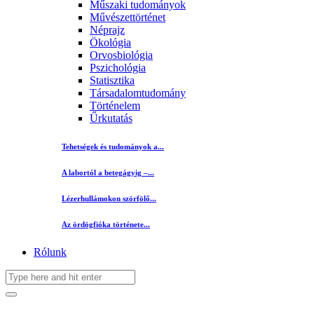
Műszaki tudományok
Művészettörténet
Néprajz
Ökológia
Orvosbiológia
Pszichológia
Statisztika
Társadalomtudomány
Történelem
Űrkutatás
Tehetségek és tudományok a...
A labortól a betegágyig –...
Lézerhullámokon szörfölő...
Az ördögfióka története...
Rólunk