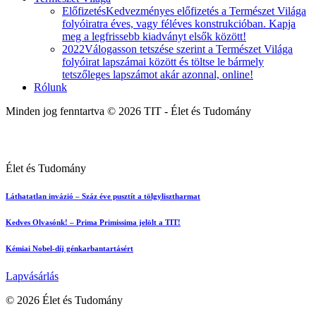
Előfizetés
Kedvezményes előfizetés a Természet Világa
folyóiratra éves, vagy féléves konstrukcióban. Kapja
meg a legfrissebb kiadványt elsők között!
2022
Válogasson tetszése szerint a Természet Világa
folyóirat lapszámai között és töltse le bármely
tetszőleges lapszámot akár azonnal, online!
Rólunk
Minden jog fenntartva © 2026 TIT - Élet és Tudomány
Élet és Tudomány
Láthatatlan invázió – Száz éve pusztít a tölgylisztharmat
Kedves Olvasónk! – Prima Primissima jelölt a TIT!
Kémiai Nobel-díj génkarbantartásért
Lapvásárlás
© 2026 Élet és Tudomány