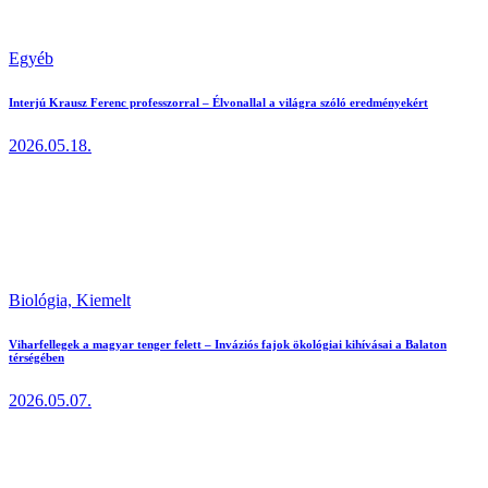
Egyéb
Interjú Krausz Ferenc professzorral – Élvonallal a világra szóló eredményekért
2026.05.18.
Biológia,
Kiemelt
Viharfellegek a magyar tenger felett – Inváziós fajok ökológiai kihívásai a Balaton
térségében
2026.05.07.