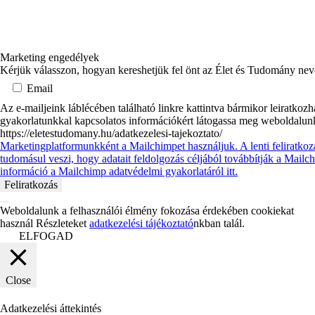
Marketing engedélyek
Kérjük válasszon, hogyan kereshetjük fel önt az Élet és Tudomány ne
Email
Az e-mailjeink láblécében található linkre kattintva bármikor leiratkoz
gyakorlatunkkal kapcsolatos információkért látogassa meg weboldalun
https://eletestudomany.hu/adatkezelesi-tajekoztato/
Marketingplatformunkként a Mailchimpet használjuk. A lenti feliratkoz
tudomásul veszi, hogy adatait feldolgozás céljából továbbítják a Mail
információ a Mailchimp adatvédelmi gyakorlatáról itt.
Weboldalunk a felhasználói élmény fokozása érdekében cookiekat
használ Részleteket
adatkezelési tájékoztató
nkban talál.
ELFOGAD
Close
Adatkezelési áttekintés