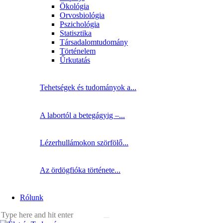
Ökológia
Orvosbiológia
Pszichológia
Statisztika
Társadalomtudomány
Történelem
Űrkutatás
Tehetségek és tudományok a...
A labortól a betegágyig –...
Lézerhullámokon szörfölő...
Az ördögfióka története...
Rólunk