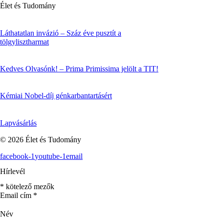
Élet és Tudomány
Láthatatlan invázió – Száz éve pusztít a
tölgylisztharmat
Kedves Olvasónk! – Prima Primissima jelölt a TIT!
Kémiai Nobel-díj génkarbantartásért
Lapvásárlás
© 2026 Élet és Tudomány
facebook-1
youtube-1
email
Hírlevél
*
kötelező mezők
Email cím
*
Név