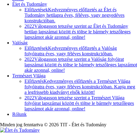
Élet és Tudomány
Előfizetések
Kedvezményes előfizetés az Élet és
Tudomány hetilapra éves, féléves, vagy negyedéves
konstrukcióban.
2022
Válogasson tetszése szerint az Élet és Tudomány
hetilap lapszámai között és töltse le bármely tetszőleges
lapszámot akár azonnal, online!
Valóság
Előfizetések
Kedvezményes előfizetés a Valóság
folyóiratra éves, vagy féléves konstrukcióban.
2022
Válogasson tetszése szerint a Valóság folyóirat
lapszámai között és töltse le bármely tetszőleges lapszámot
akár azonnal, online!
Természet Világa
Előfizetés
Kedvezményes előfizetés a Természet Világa
folyóiratra éves, vagy féléves konstrukcióban. Kapja meg
a legfrissebb kiadványt elsők között!
2022
Válogasson tetszése szerint a Természet Világa
folyóirat lapszámai között és töltse le bármely tetszőleges
lapszámot akár azonnal, online!
Rólunk
Minden jog fenntartva © 2026 TIT - Élet és Tudomány