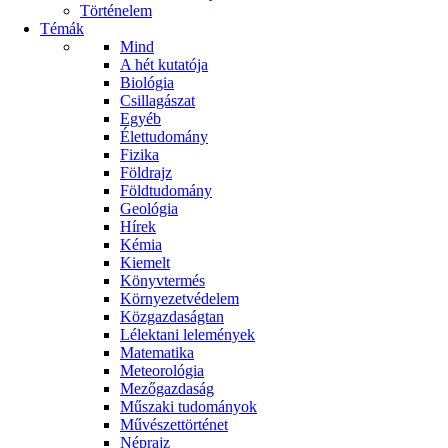
Történelem
Témák
Mind
A hét kutatója
Biológia
Csillagászat
Egyéb
Élettudomány
Fizika
Földrajz
Földtudomány
Geológia
Hírek
Kémia
Kiemelt
Könyvtermés
Környezetvédelem
Közgazdaságtan
Lélektani lelemények
Matematika
Meteorológia
Mezőgazdaság
Műszaki tudományok
Művészettörténet
Néprajz