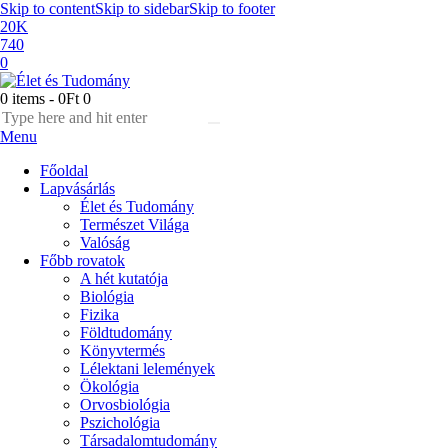
Skip to content
Skip to sidebar
Skip to footer
20K
740
0
0 items
-
0Ft
0
Menu
Főoldal
Lapvásárlás
Élet és Tudomány
Természet Világa
Valóság
Főbb rovatok
A hét kutatója
Biológia
Fizika
Földtudomány
Könyvtermés
Lélektani lelemények
Ökológia
Orvosbiológia
Pszichológia
Társadalomtudomány