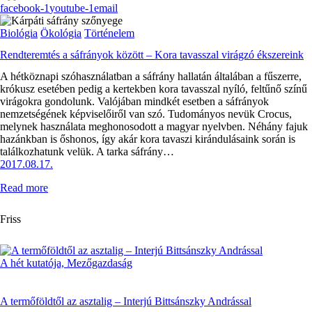
facebook-1
youtube-1
email
Biológia
Ökológia
Történelem
Rendteremtés a sáfrányok között – Kora tavasszal virágzó ékszereink
A hétköznapi szóhasználatban a sáfrány hallatán általában a fűszerre,
krókusz esetében pedig a kertekben kora tavasszal nyíló, feltűnő színű
virágokra gondolunk. Valójában mindkét esetben a sáfrányok
nemzetségének képviselőiről van szó. Tudományos nevük Crocus,
melynek használata meghonosodott a magyar nyelvben. Néhány fajuk
hazánkban is őshonos, így akár kora tavaszi kirándulásaink során is
találkozhatunk velük. A tarka sáfrány…
2017.08.17.
Read more
Friss
A hét kutatója,
Mezőgazdaság
A termőföldtől az asztalig – Interjú Bittsánszky Andrással