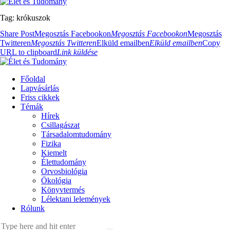
Tag: krókuszok
Share Post
Megosztás Facebookon
Megosztás Facebookon
Megosztás
Twitteren
Megosztás Twitteren
Elküld emailben
Elküld emailben
Copy
URL to clipboard
Link küldése
Főoldal
Lapvásárlás
Friss cikkek
Témák
Hírek
Csillagászat
Társadalomtudomány
Fizika
Kiemelt
Élettudomány
Orvosbiológia
Ökológia
Könyvtermés
Lélektani lelemények
Rólunk