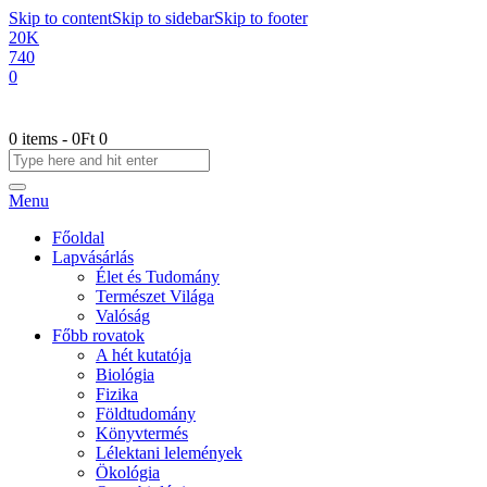
Skip to content
Skip to sidebar
Skip to footer
20K
740
0
0 items
-
0Ft
0
Menu
Főoldal
Lapvásárlás
Élet és Tudomány
Természet Világa
Valóság
Főbb rovatok
A hét kutatója
Biológia
Fizika
Földtudomány
Könyvtermés
Lélektani lelemények
Ökológia