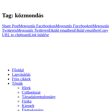
Tag: közmondás
Share Post
Megosztás Facebookon
Megosztás Facebookon
Megosztás
Twitteren
Megosztás Twitteren
Elküld emailben
Elküld emailben
Copy
URL to clipboard
Link küldése
Főoldal
Lapvásárlás
Friss cikkek
Témák
Hírek
Csillagászat
Társadalomtudomány
Fizika
Kiemelt
Élettudomány