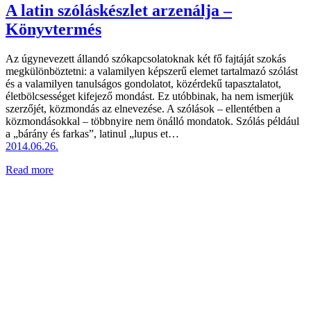
A latin szóláskészlet arzenálja –
Könyvtermés
Az úgynevezett állandó szókapcsolatoknak két fő fajtáját szokás
megkülönböztetni: a valamilyen képszerű elemet tartalmazó szólást
és a valamilyen tanulságos gondolatot, közérdekű tapasztalatot,
életbölcsességet kifejező mondást. Ez utóbbinak, ha nem ismerjük
szerzőjét, közmondás az elnevezése. A szólások – ellentétben a
közmondásokkal – többnyire nem önálló mondatok. Szólás például
a „bárány és farkas”, latinul „lupus et…
2014.06.26.
Read more