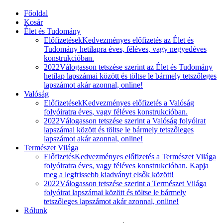
Főoldal
Kosár
Élet és Tudomány
Előfizetések
Kedvezményes előfizetés az Élet és
Tudomány hetilapra éves, féléves, vagy negyedéves
konstrukcióban.
2022
Válogasson tetszése szerint az Élet és Tudomány
hetilap lapszámai között és töltse le bármely tetszőleges
lapszámot akár azonnal, online!
Valóság
Előfizetések
Kedvezményes előfizetés a Valóság
folyóiratra éves, vagy féléves konstrukcióban.
2022
Válogasson tetszése szerint a Valóság folyóirat
lapszámai között és töltse le bármely tetszőleges
lapszámot akár azonnal, online!
Természet Világa
Előfizetés
Kedvezményes előfizetés a Természet Világa
folyóiratra éves, vagy féléves konstrukcióban. Kapja
meg a legfrissebb kiadványt elsők között!
2022
Válogasson tetszése szerint a Természet Világa
folyóirat lapszámai között és töltse le bármely
tetszőleges lapszámot akár azonnal, online!
Rólunk