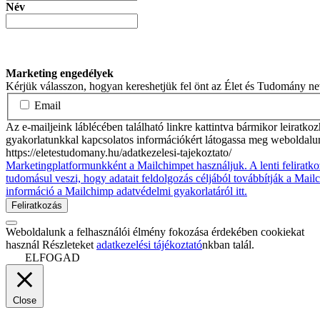
Név
Marketing engedélyek
Kérjük válasszon, hogyan kereshetjük fel önt az Élet és Tudomány n
Email
Az e-mailjeink láblécében található linkre kattintva bármikor leiratko
gyakorlatunkkal kapcsolatos információkért látogassa meg weboldalu
https://eletestudomany.hu/adatkezelesi-tajekoztato/
Marketingplatformunkként a Mailchimpet használjuk. A lenti feliratko
tudomásul veszi, hogy adatait feldolgozás céljából továbbítják a Mai
információ a Mailchimp adatvédelmi gyakorlatáról itt.
Weboldalunk a felhasználói élmény fokozása érdekében cookiekat
használ Részleteket
adatkezelési tájékoztató
nkban talál.
ELFOGAD
Close