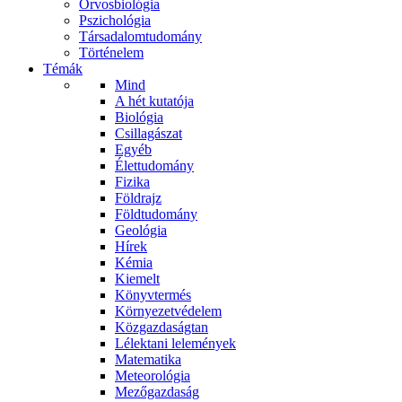
Orvosbiológia
Pszichológia
Társadalomtudomány
Történelem
Témák
Mind
A hét kutatója
Biológia
Csillagászat
Egyéb
Élettudomány
Fizika
Földrajz
Földtudomány
Geológia
Hírek
Kémia
Kiemelt
Könyvtermés
Környezetvédelem
Közgazdaságtan
Lélektani lelemények
Matematika
Meteorológia
Mezőgazdaság