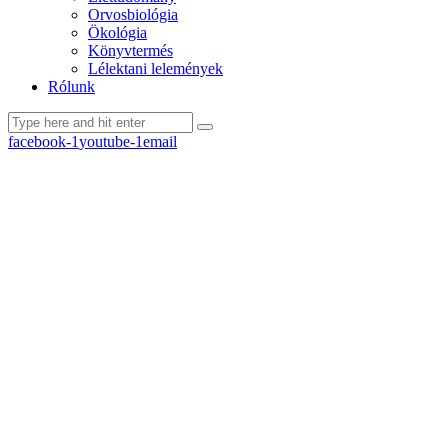
Orvosbiológia
Ökológia
Könyvtermés
Lélektani lelemények
Rólunk
facebook-1
youtube-1
email