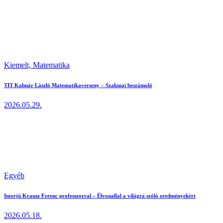
Kiemelt,
Matematika
TIT Kalmár László Matematikaverseny – Szakmai beszámoló
2026.05.29.
Egyéb
Interjú Krausz Ferenc professzorral – Élvonallal a világra szóló eredményekért
2026.05.18.