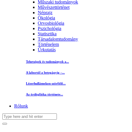
Műszaki tudományok
Művészettörténet
Néprajz
Ökológia
Orvosbiológia
Pszichológia
Statisztika
Társadalomtudomány
Történelem
Űrkutatás
Tehetségek és tudományok a...
A labortól a betegágyig –...
Lézerhullámokon szörfölő...
Az ördögfióka története...
Rólunk