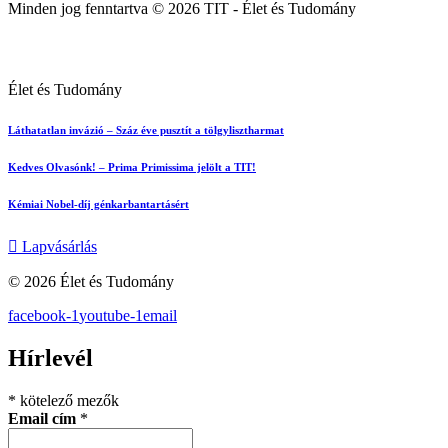
Minden jog fenntartva © 2026 TIT - Élet és Tudomány
Élet és Tudomány
Láthatatlan invázió – Száz éve pusztít a tölgylisztharmat
Kedves Olvasónk! – Prima Primissima jelölt a TIT!
Kémiai Nobel-díj génkarbantartásért
Lapvásárlás
© 2026 Élet és Tudomány
facebook-1
youtube-1
email
Hírlevél
*
kötelező mezők
Email cím
*