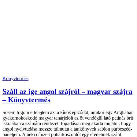
Könyvtermés
Száll az ige angol szájról – magyar szájra
– Könyvtermés
Sosem fogom elfelejteni azt a kínos epizódot, amikor egy Angliában
gyakornokoskodó magyar tanárjelölt az őt vendégül látó patinás brit
iskolában a számára rendezett fogadáson meg akarta mutatni, hogy
angol nyelvtudása messze túlmutat a tankönyvek sablon párbeszéd-
paneljein. A neki címzett pohárköszöntőt egy eredetinek szánt