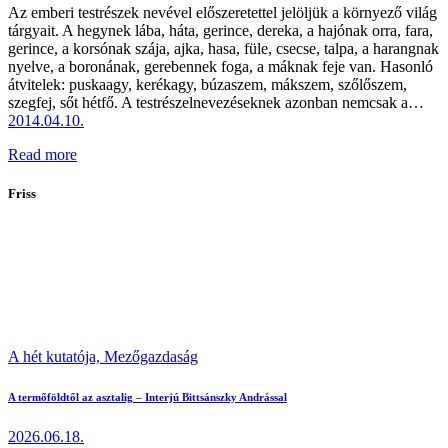
Az emberi testrészek nevével előszeretettel jelöljük a környező világ
tárgyait. A hegynek lába, háta, gerince, dereka, a hajónak orra, fara,
gerince, a korsónak szája, ajka, hasa, füle, csecse, talpa, a harangnak
nyelve, a boronának, gerebennek foga, a máknak feje van. Hasonló
átvitelek: puskaagy, kerékagy, búzaszem, mákszem, szőlőszem,
szegfej, sőt hétfő. A testrészelnevezéseknek azonban nemcsak a…
2014.04.10.
Read more
Friss
A hét kutatója,
Mezőgazdaság
A termőföldtől az asztalig – Interjú Bittsánszky Andrással
2026.06.18.