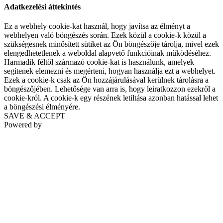
Adatkezelési áttekintés
Ez a webhely cookie-kat használ, hogy javítsa az élményt a
webhelyen való böngészés során. Ezek közül a cookie-k közül a
szükségesnek minősített sütiket az Ön böngészője tárolja, mivel ezek
elengedhetetlenek a weboldal alapvető funkcióinak működéséhez.
Harmadik féltől származó cookie-kat is használunk, amelyek
segítenek elemezni és megérteni, hogyan használja ezt a webhelyet.
Ezek a cookie-k csak az Ön hozzájárulásával kerülnek tárolásra a
böngészőjében. Lehetősége van arra is, hogy leiratkozzon ezekről a
cookie-król. A cookie-k egy részének letiltása azonban hatással lehet
a böngészési élményére.
SAVE & ACCEPT
Powered by