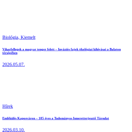
Biológia,
Kiemelt
Viharfellegek a magyar tenger felett – Inváziós fajok ökológiai kihívásai a Balaton
térségében
2026.05.07.
Hírek
Emlékülés Kaposváron – 185 éves a Tudományos Ismeretterjesztő Társulat
2026.03.10.