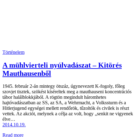
Történelem
A mühlvierteli nyúlvadászat – Kitörés
Mauthausenből
1945. február 2-án mintegy ötszáz, úgynevezett K-fogoly, főleg
szovjet tisztek, szökést kíséreltek meg a mauthauseni koncentrációs
tábor halálblokkjából. A rögtön megindult háromhetes
hajtóvadászatban az SS, az SA, a Wehrmacht, a Volkssturm és a
Hitlerjugend egységei mellett rendőrök, tűzoltók és civilek is részt
vettek. Az akciót, melynek a célja az volt, hogy „senkit ne vigyenek
élve…
2014.10.19.
Read more