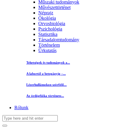
Műszaki tudományok
Művészettörténet
Néprajz
Ökológia
Orvosbiológia
Pszichológia
Statisztika
Társadalomtudomány
Történelem
Űrkutatás
Tehetségek és tudományok a...
A labortól a betegágyig –...
Lézerhullámokon szörfölő...
Az ördögfióka története...
Rólunk