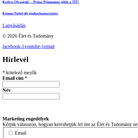
Kedves Olvasónk! – Prima Primissima jelölt a TIT!
Kémiai Nobel-díj génkarbantartásért
Lapvásárlás
© 2026 Élet és Tudomány
facebook-1
youtube-1
email
Hírlevél
*
kötelező mezők
Email cím
*
Név
Marketing engedélyek
Kérjük válasszon, hogyan kereshetjük fel önt az Élet és Tudomány n
Email