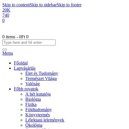
Skip to content
Skip to sidebar
Skip to footer
20K
740
0
0 items
-
0Ft
0
Menu
Főoldal
Lapvásárlás
Élet és Tudomány
Természet Világa
Valóság
Főbb rovatok
A hét kutatója
Biológia
Fizika
Földtudomány
Könyvtermés
Lélektani lelemények
Ökológia