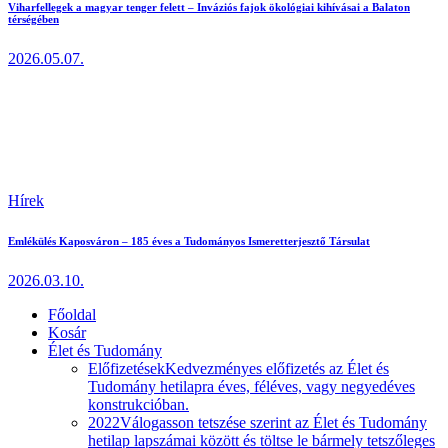
Viharfellegek a magyar tenger felett – Inváziós fajok ökológiai kihívásai a Balaton
térségében
2026.05.07.
Hírek
Emlékülés Kaposváron – 185 éves a Tudományos Ismeretterjesztő Társulat
2026.03.10.
Főoldal
Kosár
Élet és Tudomány
Előfizetések
Kedvezményes előfizetés az Élet és
Tudomány hetilapra éves, féléves, vagy negyedéves
konstrukcióban.
2022
Válogasson tetszése szerint az Élet és Tudomány
hetilap lapszámai között és töltse le bármely tetszőleges