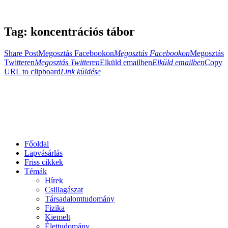
Tag: koncentrációs tábor
Share Post
Megosztás Facebookon
Megosztás Facebookon
Megosztás
Twitteren
Megosztás Twitteren
Elküld emailben
Elküld emailben
Copy
URL to clipboard
Link küldése
Főoldal
Lapvásárlás
Friss cikkek
Témák
Hírek
Csillagászat
Társadalomtudomány
Fizika
Kiemelt
Élettudomány