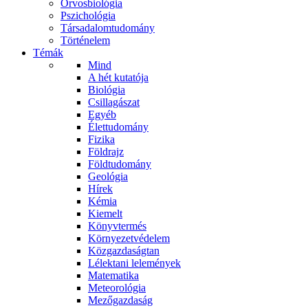
Orvosbiológia
Pszichológia
Társadalomtudomány
Történelem
Témák
Mind
A hét kutatója
Biológia
Csillagászat
Egyéb
Élettudomány
Fizika
Földrajz
Földtudomány
Geológia
Hírek
Kémia
Kiemelt
Könyvtermés
Környezetvédelem
Közgazdaságtan
Lélektani lelemények
Matematika
Meteorológia
Mezőgazdaság