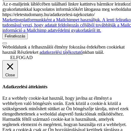
Az e-mailjeink láblécében található linkre kattintva bármikor leiratko
gyakorlatunkkal kapcsolatos információkért látogassa meg weboldalu
https://eletestudomany.hu/adatkezelesi-tajekoztato/
Marketingplatformunkként a Mailchimpet használjuk. A lenti feliratko
tudomásul veszi, hogy adatait feldolgozás céljából továbbítják a Mai
információ a Mailchimp adatvédelmi gyakorlatáról itt.
Weboldalunk a felhasználói élmény fokozása érdekében cookiekat
használ Részleteket
adatkezelési tájékoztató
nkban talál.
ELFOGAD
Close
Adatkezelési áttekintés
Ez a webhely cookie-kat használ, hogy javítsa az élményt a
webhelyen való böngészés során. Ezek közül a cookie-k közül a
szükségesnek minősített sütiket az Ön böngészője tárolja, mivel ezek
elengedhetetlenek a weboldal alapvető funkcióinak működéséhez.
Harmadik féltől származó cookie-kat is használunk, amelyek
segítenek elemezni és megérteni, hogyan használja ezt a webhelyet.
Ezek a cookie-k csak az Ön hozzájárulásával kerülnek tárolásra a