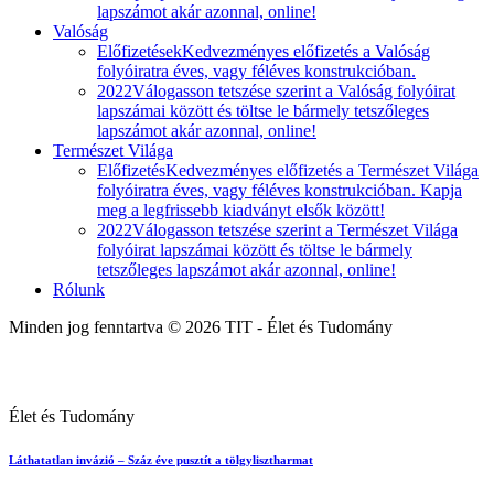
lapszámot akár azonnal, online!
Valóság
Előfizetések
Kedvezményes előfizetés a Valóság
folyóiratra éves, vagy féléves konstrukcióban.
2022
Válogasson tetszése szerint a Valóság folyóirat
lapszámai között és töltse le bármely tetszőleges
lapszámot akár azonnal, online!
Természet Világa
Előfizetés
Kedvezményes előfizetés a Természet Világa
folyóiratra éves, vagy féléves konstrukcióban. Kapja
meg a legfrissebb kiadványt elsők között!
2022
Válogasson tetszése szerint a Természet Világa
folyóirat lapszámai között és töltse le bármely
tetszőleges lapszámot akár azonnal, online!
Rólunk
Minden jog fenntartva © 2026 TIT - Élet és Tudomány
Élet és Tudomány
Láthatatlan invázió – Száz éve pusztít a tölgylisztharmat