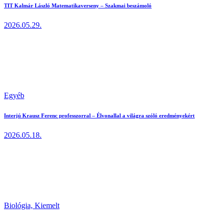
TIT Kalmár László Matematikaverseny – Szakmai beszámoló
2026.05.29.
Egyéb
Interjú Krausz Ferenc professzorral – Élvonallal a világra szóló eredményekért
2026.05.18.
Biológia,
Kiemelt