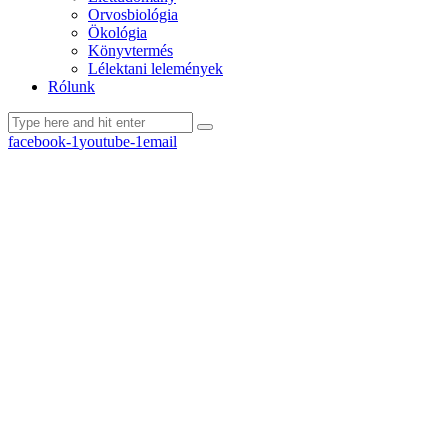
Orvosbiológia
Ökológia
Könyvtermés
Lélektani lelemények
Rólunk
facebook-1
youtube-1
email