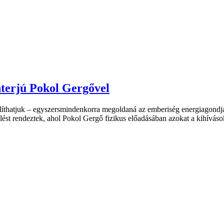
nterjú Pokol Gergővel
állíthatjuk – egyszersmindenkorra megoldaná az emberiség energiagondj
lést rendeztek, ahol Pokol Gergő fizikus előadásában azokat a kihíváso