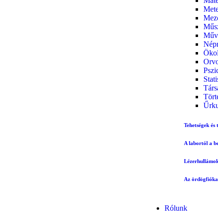
Mate
Mete
Mez
Műs
Művé
Népr
Ökol
Orvo
Pszi
Stati
Tár
Tört
Űrku
Tehetségek és
A labortól a b
Lézerhullámoko
Az ördögfióka 
Rólunk