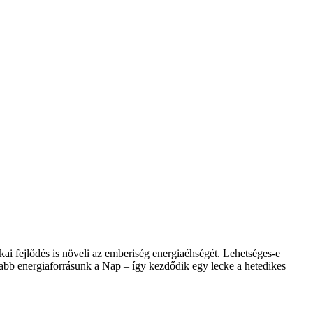
ai fejlődés is növeli az emberiség energiaéhségét. Lehetséges-e
abb energiaforrásunk a Nap – így kezdődik egy lecke a hetedikes