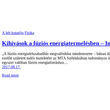
A hét kutatója
Fizika
Kihívások a fúziós energiatermelésben – I
„A fúziós energiafelszabadítás megvalósítása mindenesetre – bátran 
ezelőtt született tudós tiszteletére az MTA Székházában tudományos ü
egyszer valóban fúziós energiaforráshoz…
2017.08.17.
Read more