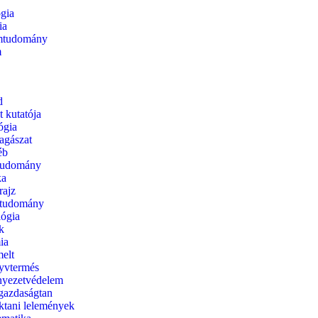
gia
ia
mtudomány
m
d
t kutatója
ógia
lagászat
éb
tudomány
ka
rajz
dtudomány
ógia
k
ia
elt
yvtermés
yezetvédelem
azdaságtan
ktani lelemények