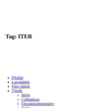
Tag: ITER
Főoldal
Lapvásárlás
Friss cikkek
Témák
Hírek
Csillagászat
Társadalomtudomány