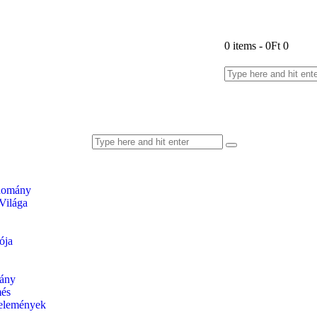
0 items
-
0Ft
0
udomány
Világa
ója
ány
és
lelemények