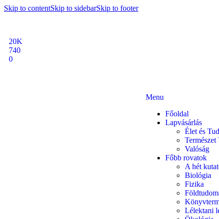
Skip to content
Skip to sidebar
Skip to footer
20K
740
0
Menu
Főoldal
Lapvásárlás
Élet és T
Természet 
Valóság
Főbb rovatok
A hét kutat
Biológia
Fizika
Földtudom
Könyvterm
Lélektani 