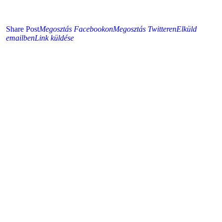
Share Post
Megosztás Facebookon
Megosztás Twitteren
Elküld
emailben
Link küldése