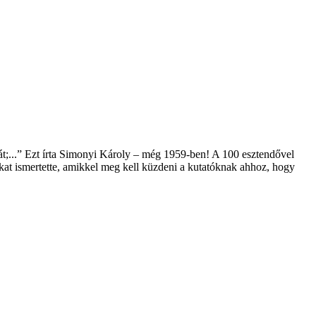
át;...” Ezt írta Simonyi Károly – még 1959-ben! A 100 esztendővel
kat ismertette, amikkel meg kell küzdeni a kutatóknak ahhoz, hogy