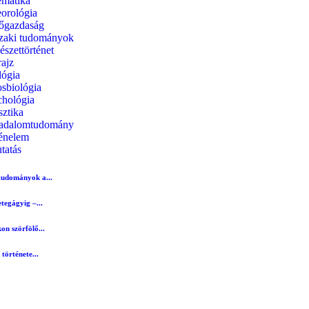
matika
orológia
őgazdaság
zaki tudományok
szettörténet
ajz
ógia
sbiológia
chológia
sztika
sadalomtudomány
énelem
tatás
 tudományok a...
etegágyig –...
n szörfölő...
története...