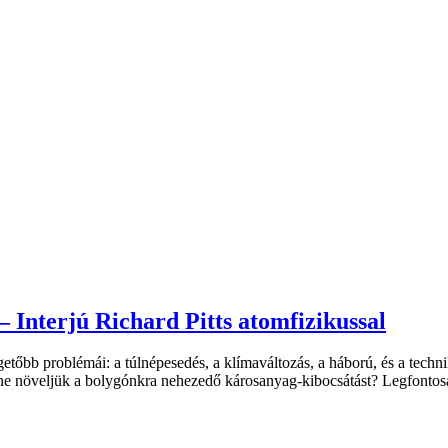
– Interjú Richard Pitts atomfizikussal
tőbb problémái: a túlnépesedés, a klímaváltozás, a háború, és a technik
 ne növeljük a bolygónkra nehezedő károsanyag-kibocsátást? Legfontos