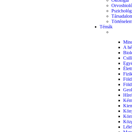
Ökológia
Orvosbioló
Pszichológ
Társadalo
Történele
Témák
Min
A hé
Biol
Csil
Egy
Élet
Fizi
Föld
Föl
Geol
Híre
Kém
Kiem
Kön
Körn
Közg
Léle