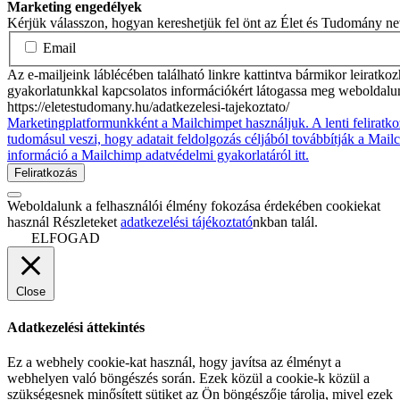
Marketing engedélyek
Kérjük válasszon, hogyan kereshetjük fel önt az Élet és Tudomány n
Email
Az e-mailjeink láblécében található linkre kattintva bármikor leiratko
gyakorlatunkkal kapcsolatos információkért látogassa meg weboldalu
https://eletestudomany.hu/adatkezelesi-tajekoztato/
Marketingplatformunkként a Mailchimpet használjuk. A lenti feliratko
tudomásul veszi, hogy adatait feldolgozás céljából továbbítják a Mai
információ a Mailchimp adatvédelmi gyakorlatáról itt.
Weboldalunk a felhasználói élmény fokozása érdekében cookiekat
használ Részleteket
adatkezelési tájékoztató
nkban talál.
ELFOGAD
Close
Adatkezelési áttekintés
Ez a webhely cookie-kat használ, hogy javítsa az élményt a
webhelyen való böngészés során. Ezek közül a cookie-k közül a
szükségesnek minősített sütiket az Ön böngészője tárolja, mivel ezek