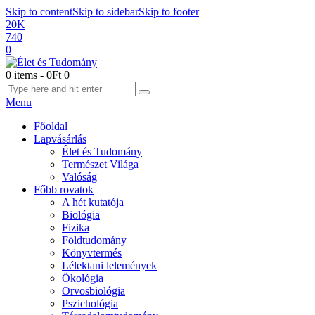
Skip to content
Skip to sidebar
Skip to footer
20K
740
0
0 items
-
0Ft
0
Menu
Főoldal
Lapvásárlás
Élet és Tudomány
Természet Világa
Valóság
Főbb rovatok
A hét kutatója
Biológia
Fizika
Földtudomány
Könyvtermés
Lélektani lelemények
Ökológia
Orvosbiológia
Pszichológia