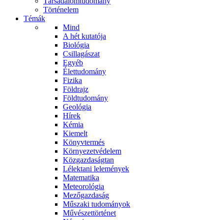
Társadalomtudomány
Történelem
Témák
Mind
A hét kutatója
Biológia
Csillagászat
Egyéb
Élettudomány
Fizika
Földrajz
Földtudomány
Geológia
Hírek
Kémia
Kiemelt
Könyvtermés
Környezetvédelem
Közgazdaságtan
Lélektani lelemények
Matematika
Meteorológia
Mezőgazdaság
Műszaki tudományok
Művészettörténet