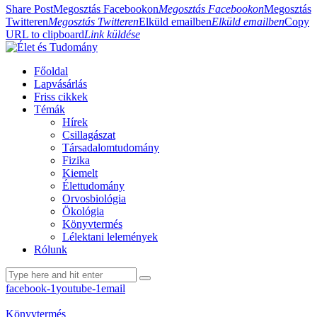
Share Post
Megosztás Facebookon
Megosztás Facebookon
Megosztás
Twitteren
Megosztás Twitteren
Elküld emailben
Elküld emailben
Copy
URL to clipboard
Link küldése
Főoldal
Lapvásárlás
Friss cikkek
Témák
Hírek
Csillagászat
Társadalomtudomány
Fizika
Kiemelt
Élettudomány
Orvosbiológia
Ökológia
Könyvtermés
Lélektani lelemények
Rólunk
facebook-1
youtube-1
email
Könyvtermés