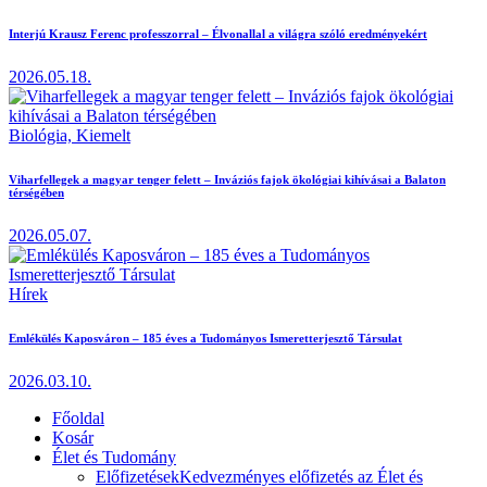
Interjú Krausz Ferenc professzorral – Élvonallal a világra szóló eredményekért
2026.05.18.
Biológia,
Kiemelt
Viharfellegek a magyar tenger felett – Inváziós fajok ökológiai kihívásai a Balaton
térségében
2026.05.07.
Hírek
Emlékülés Kaposváron – 185 éves a Tudományos Ismeretterjesztő Társulat
2026.03.10.
Főoldal
Kosár
Élet és Tudomány
Előfizetések
Kedvezményes előfizetés az Élet és