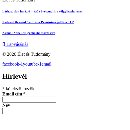
Láthatatlan invázió – Száz éve pusztít a tölgylisztharmat
Kedves Olvasónk! – Prima Primissima jelölt a TIT!
Kémiai Nobel-díj génkarbantartásért
Lapvásárlás
© 2026 Élet és Tudomány
facebook-1
youtube-1
email
Hírlevél
*
kötelező mezők
Email cím
*
Név