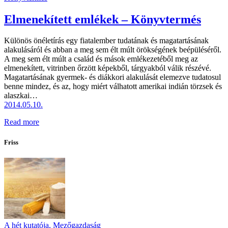
Elmenekített emlékek – Könyvtermés
Különös önéletírás egy fiatalember tudatának és magatartásának
alakulásáról és abban a meg sem élt múlt örökségének beépüléséről.
A meg sem élt múlt a család és mások emlékezetéből meg az
elmenekített, vitrinben őrzött képekből, tárgyakból válik részévé.
Magatartásának gyermek- és diákkori alakulását elemezve tudatosul
benne mindez, és az, hogy miért válhatott amerikai indián törzsek és
alaszkai…
2014.05.10.
Read more
Friss
A hét kutatója,
Mezőgazdaság