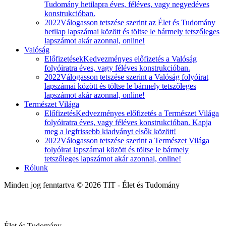
Tudomány hetilapra éves, féléves, vagy negyedéves
konstrukcióban.
2022
Válogasson tetszése szerint az Élet és Tudomány
hetilap lapszámai között és töltse le bármely tetszőleges
lapszámot akár azonnal, online!
Valóság
Előfizetések
Kedvezményes előfizetés a Valóság
folyóiratra éves, vagy féléves konstrukcióban.
2022
Válogasson tetszése szerint a Valóság folyóirat
lapszámai között és töltse le bármely tetszőleges
lapszámot akár azonnal, online!
Természet Világa
Előfizetés
Kedvezményes előfizetés a Természet Világa
folyóiratra éves, vagy féléves konstrukcióban. Kapja
meg a legfrissebb kiadványt elsők között!
2022
Válogasson tetszése szerint a Természet Világa
folyóirat lapszámai között és töltse le bármely
tetszőleges lapszámot akár azonnal, online!
Rólunk
Minden jog fenntartva © 2026 TIT - Élet és Tudomány
Élet és Tudomány