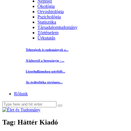
Néprajz
Ökológia
Orvosbiológia
Pszichológia
Statisztika
Társadalomtudomány
Történelem
Űrkutatás
Tehetségek és tudományok a...
A labortól a betegágyig –...
Lézerhullámokon szörfölő...
Az ördögfióka története...
Rólunk
Tag: Háttér Kiadó