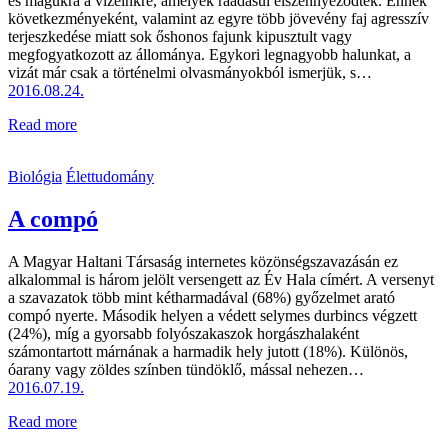
és magukra a vizeinkre, amelyek ráadásul elszennyeződtek. Ennek
következményeként, valamint az egyre több jövevény faj agresszív
terjeszkedése miatt sok őshonos fajunk kipusztult vagy
megfogyatkozott az állománya. Egykori legnagyobb halunkat, a
vizát már csak a történelmi olvasmányokból ismerjük, s…
2016.08.24.
Read more
Biológia
Élettudomány
A compó
A Magyar Haltani Társaság internetes közönségszavazásán ez
alkalommal is három jelölt versengett az Év Hala címért. A versenyt
a szavazatok több mint kétharmadával (68%) győzelmet arató
compó nyerte. Második helyen a védett selymes durbincs végzett
(24%), míg a gyorsabb folyószakaszok horgászhalaként
számontartott márnának a harmadik hely jutott (18%). Különös,
óarany vagy zöldes színben tündöklő, mással nehezen…
2016.07.19.
Read more