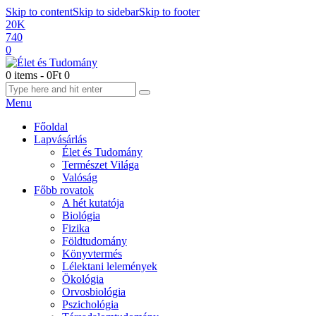
Skip to content
Skip to sidebar
Skip to footer
20K
740
0
0 items
-
0Ft
0
Menu
Főoldal
Lapvásárlás
Élet és Tudomány
Természet Világa
Valóság
Főbb rovatok
A hét kutatója
Biológia
Fizika
Földtudomány
Könyvtermés
Lélektani lelemények
Ökológia
Orvosbiológia
Pszichológia