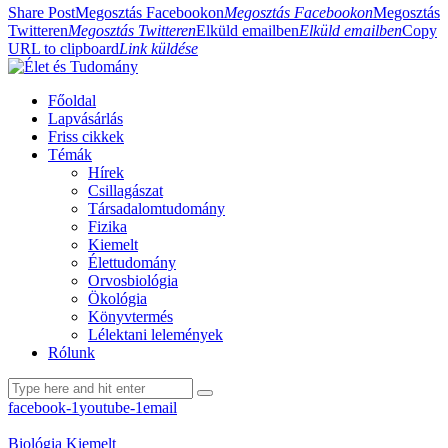
Share Post
Megosztás Facebookon
Megosztás Facebookon
Megosztás
Twitteren
Megosztás Twitteren
Elküld emailben
Elküld emailben
Copy
URL to clipboard
Link küldése
Főoldal
Lapvásárlás
Friss cikkek
Témák
Hírek
Csillagászat
Társadalomtudomány
Fizika
Kiemelt
Élettudomány
Orvosbiológia
Ökológia
Könyvtermés
Lélektani lelemények
Rólunk
facebook-1
youtube-1
email
Biológia
Kiemelt