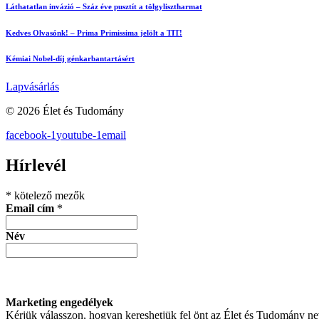
Láthatatlan invázió – Száz éve pusztít a tölgylisztharmat
Kedves Olvasónk! – Prima Primissima jelölt a TIT!
Kémiai Nobel-díj génkarbantartásért
Lapvásárlás
© 2026 Élet és Tudomány
facebook-1
youtube-1
email
Hírlevél
*
kötelező mezők
Email cím
*
Név
Marketing engedélyek
Kérjük válasszon, hogyan kereshetjük fel önt az Élet és Tudomány n