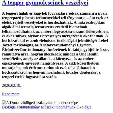
A tenger gyümölcseinek veszélyei
A tengeri halak és kagylók fogyasztása sokak számára a nyári
tengerparti pihenés ízélményekkel teli fénypontja – ám ezek az
ételek rejtett veszélyeket is hordozhatnak. A mikroszkopikus
algák által termelt, természetes eredetű biotoxinok
felhalmozódhatnak az emberi fogyasztásra szánt élőlényekben,
és akár súlyos, olykor életveszélyes mérgezést is okozhatnak. A
kockázatokat és azok élelmiszer-toxikológiai jelentőségét Lehel
József toxikológus, az Állatorvostudományi Egyetem
Élelmiszerlánc-tudományi Intézetének kutatója gyűjtötte össze,
rámutatva arra, hogyan illeszkedik mindez a One Health
szemléletbe, amely az állatok, a környezet és az ember
egészségének egységét hangsúlyozza. A cikk közérthetően
mutatja be, mit érdemes tudnunk ezekről a láthatatlan
kockázatokról, és hogyan hozhatunk tudatos döntéseket a
tengeri ételek fogyasztása során.
2026.02.19.
Read more
Biológia
Földtudomány
Műszaki tudományok
Ökológia