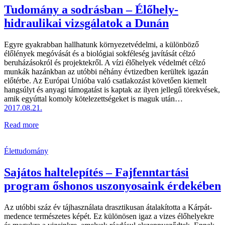
Tudomány a sodrásban – Élőhely-
hidraulikai vizsgálatok a Dunán
Egyre gyakrabban hallhatunk környezetvédelmi, a különböző
élőlények megóvását és a biológiai sokféleség javítását célzó
beruházásokról és projektekről. A vízi élőhelyek védelmét célzó
munkák hazánkban az utóbbi néhány évtizedben kerültek igazán
előtérbe. Az Európai Unióba való csatlakozást követően kiemelt
hangsúlyt és anyagi támogatást is kaptak az ilyen jellegű törekvések,
amik egyúttal komoly kötelezettségeket is maguk után…
2017.08.21.
Read more
Élettudomány
Sajátos haltelepítés – Fajfenntartási
program őshonos uszonyosaink érdekében
Az utóbbi száz év tájhasználata drasztikusan átalakította a Kárpát-
medence természetes képét. Ez különösen igaz a vizes élőhelyekre