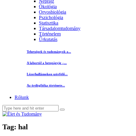
Néprajz
Ökológia
Orvosbiológia
Pszichológia
Statisztika
Társadalomtudomány
Történelem
Űrkutatás
Tehetségek és tudományok a...
A labortól a betegágyig –...
Lézerhullámokon szörfölő...
Az ördögfióka története...
Rólunk
Tag: hal