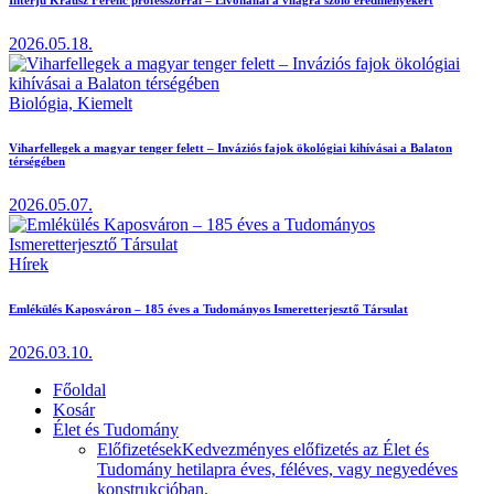
2026.05.18.
Biológia,
Kiemelt
Viharfellegek a magyar tenger felett – Inváziós fajok ökológiai kihívásai a Balaton
térségében
2026.05.07.
Hírek
Emlékülés Kaposváron – 185 éves a Tudományos Ismeretterjesztő Társulat
2026.03.10.
Főoldal
Kosár
Élet és Tudomány
Előfizetések
Kedvezményes előfizetés az Élet és
Tudomány hetilapra éves, féléves, vagy negyedéves
konstrukcióban.