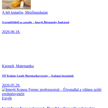
A hét kutatója,
Mezőgazdaság
A termőföldtől az asztalig – Interjú Bittsánszky Andrással
2026.06.18.
Kiemelt,
Matematika
TIT Kalmár László Matematikaverseny – Szakmai beszámoló
2026.05.29.
Egyéb
Interjú Krausz Ferenc professzorral – Élvonallal a világra szóló eredményekért