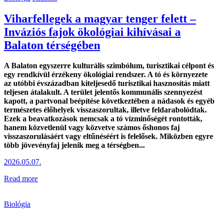
Viharfellegek a magyar tenger felett –
Inváziós fajok ökológiai kihívásai a
Balaton térségében
A Balaton egyszerre kulturális szimbólum, turisztikai célpont és
egy rendkívül érzékeny ökológiai rendszer. A tó és környezete
az utóbbi évszázadban kiteljesedő turisztikai hasznosítás miatt
teljesen átalakult. A terület jelentős kommunális szennyezést
kapott, a partvonal beépítése következtében a nádasok és egyéb
természetes élőhelyek visszaszorultak, illetve feldarabolódtak.
Ezek a beavatkozások nemcsak a tó vízminőségét rontották,
hanem közvetlenül vagy közvetve számos őshonos faj
visszaszorulásáért vagy eltűnéséért is felelősek. Miközben egyre
több jövevényfaj jelenik meg a térségben...
2026.05.07.
Read more
Biológia