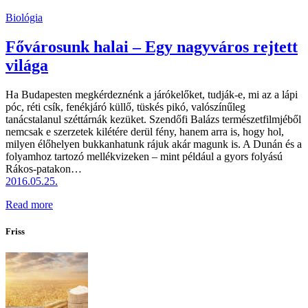
Biológia
Fővárosunk halai – Egy nagyváros rejtett
világa
Ha Budapesten megkérdeznénk a járókelőket, tudják-e, mi az a lápi
póc, réti csík, fenékjáró küllő, tüskés pikó, valószínűleg
tanácstalanul széttárnák kezüket. Szendőfi Balázs természetfilmjéből
nemcsak e szerzetek kilétére derül fény, hanem arra is, hogy hol,
milyen élőhelyen bukkanhatunk rájuk akár magunk is. A Dunán és a
folyamhoz tartozó mellékvizeken – mint például a gyors folyású
Rákos-patakon…
2016.05.25.
Read more
Friss