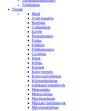
Társadalomtudomány
Történelem
Témák
Mind
A hét kutatója
Biológia
Csillagászat
Egyéb
Élettudomány
Fizika
Földrajz
Földtudomány
Geológia
Hírek
Kémia
Kiemelt
Könyvtermés
Környezetvédelem
Közgazdaságtan
Lélektani lelemények
Matematika
Meteorológia
Mezőgazdaság
Műszaki tudományok
Művészettörténet