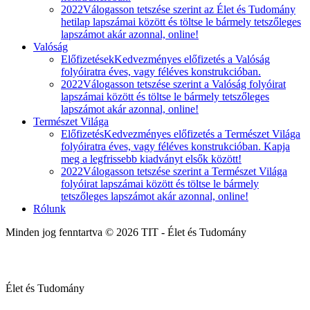
2022
Válogasson tetszése szerint az Élet és Tudomány
hetilap lapszámai között és töltse le bármely tetszőleges
lapszámot akár azonnal, online!
Valóság
Előfizetések
Kedvezményes előfizetés a Valóság
folyóiratra éves, vagy féléves konstrukcióban.
2022
Válogasson tetszése szerint a Valóság folyóirat
lapszámai között és töltse le bármely tetszőleges
lapszámot akár azonnal, online!
Természet Világa
Előfizetés
Kedvezményes előfizetés a Természet Világa
folyóiratra éves, vagy féléves konstrukcióban. Kapja
meg a legfrissebb kiadványt elsők között!
2022
Válogasson tetszése szerint a Természet Világa
folyóirat lapszámai között és töltse le bármely
tetszőleges lapszámot akár azonnal, online!
Rólunk
Minden jog fenntartva © 2026 TIT - Élet és Tudomány
Élet és Tudomány