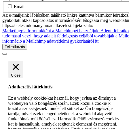
Email
Az e-mailjeink láblécében található linkre kattintva bármikor leiratko
gyakorlatunkkal kapcsolatos információkért látogassa meg weboldalu
https://eletestudomany.hu/adatkezelesi-tajekoztato/
Marketingplatformunkként a Mailchimpet használjuk. A lenti feliratko
tudomásul veszi, hogy adatait feldolgozás céljából továbbítják a Mai
információ a Mailchimp adatvédelmi gyakorlatáról itt.
Close
Adatkezelési áttekintés
Ez a webhely cookie-kat használ, hogy javítsa az élményt a
webhelyen való böngészés során. Ezek közül a cookie-k
közül a szükségesnek minősített sütiket az Ön böngészője
tárolja, mivel ezek elengedhetetlenek a weboldal alapvető
funkcióinak működéséhez. Harmadik féltől származó cookie-
kat is használunk, amelyek segítenek elemezni és megérteni,