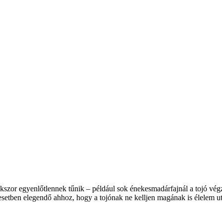
szor egyenlőtlennek tűnik – például sok énekesmadárfajnál a tojó végzi 
setben elegendő ahhoz, hogy a tojónak ne kelljen magának is élelem u