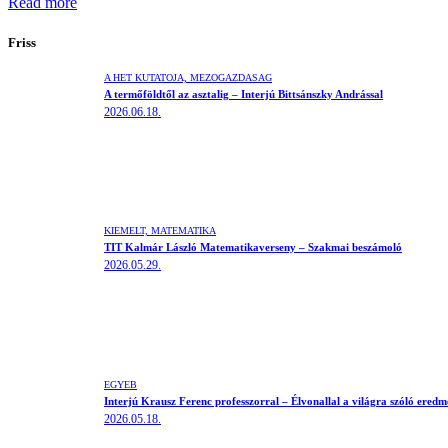
Read more
Friss
A HÉT KUTATÓJA,
MEZŐGAZDASÁG
A termőföldtől az asztalig – Interjú Bittsánszky Andrással
2026.06.18.
KIEMELT,
MATEMATIKA
TIT Kalmár László Matematikaverseny – Szakmai beszámoló
2026.05.29.
EGYÉB
Interjú Krausz Ferenc professzorral – Élvonallal a világra szóló ered
2026.05.18.