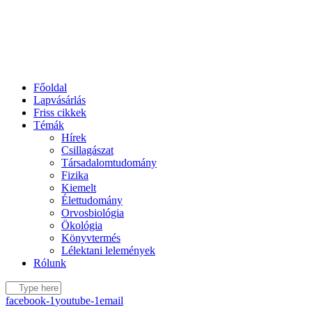
Főoldal
Lapvásárlás
Friss cikkek
Témák
Hírek
Csillagászat
Társadalomtudomány
Fizika
Kiemelt
Élettudomány
Orvosbiológia
Ökológia
Könyvtermés
Lélektani lelemények
Rólunk
facebook-1
youtube-1
email