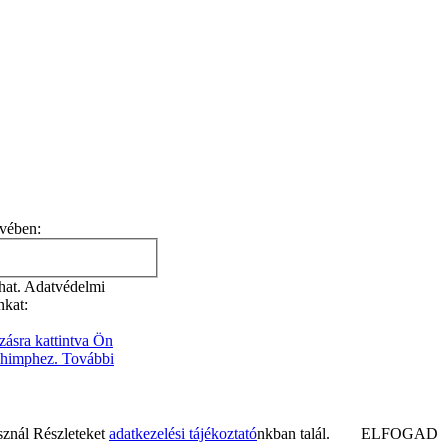
evében:
zhat. Adatvédelmi
nkat:
zásra kattintva Ön
lchimphez. További
sznál Részleteket
adatkezelési tájékoztató
nkban talál.
ELFOGAD