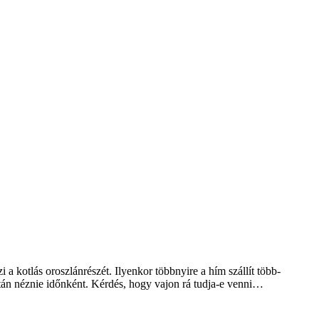
a kotlás oroszlánrészét. Ilyenkor többnyire a hím szállít több-
tán néznie időnként. Kérdés, hogy vajon rá tudja-e venni…