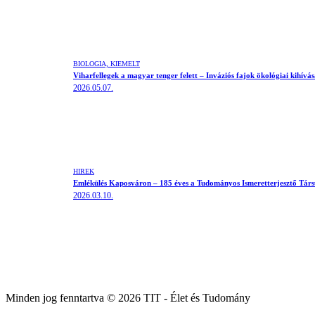
BIOLÓGIA,
KIEMELT
Viharfellegek a magyar tenger felett – Inváziós fajok ökológiai kihívá
2026.05.07.
HÍREK
Emlékülés Kaposváron – 185 éves a Tudományos Ismeretterjesztő Társ
2026.03.10.
Minden jog fenntartva © 2026 TIT - Élet és Tudomány