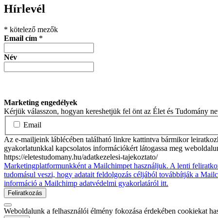
Hírlevél
*
kötelező mezők
Email cím
*
Név
Marketing engedélyek
Kérjük válasszon, hogyan kereshetjük fel önt az Élet és Tudomány n
Email
Az e-mailjeink láblécében található linkre kattintva bármikor leiratko
gyakorlatunkkal kapcsolatos információkért látogassa meg weboldalu
https://eletestudomany.hu/adatkezelesi-tajekoztato/
Marketingplatformunkként a Mailchimpet használjuk. A lenti feliratko
tudomásul veszi, hogy adatait feldolgozás céljából továbbítják a Mai
információ a Mailchimp adatvédelmi gyakorlatáról itt.
Weboldalunk a felhasználói élmény fokozása érdekében cookiekat ha