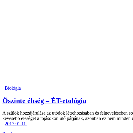
Biológia
Őszinte éhség – ÉT-etológia
A szülők hozzájárulása az utódok létrehozásában és felnevelésében sok
kevesebb eleséget a tojásokon ülő párjának, azonban ez nem minden e
2017.01.11.