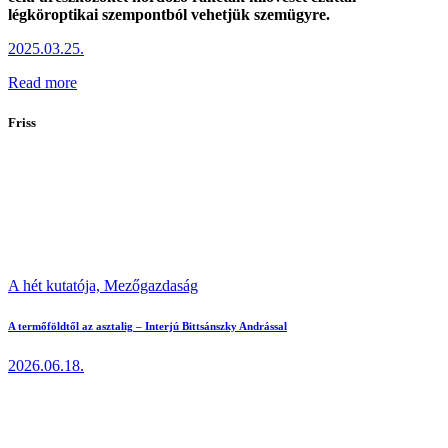
légköroptikai szempontból vehetjük szemügyre.
2025.03.25.
Read more
Friss
A hét kutatója,
Mezőgazdaság
A termőföldtől az asztalig – Interjú Bittsánszky Andrással
2026.06.18.