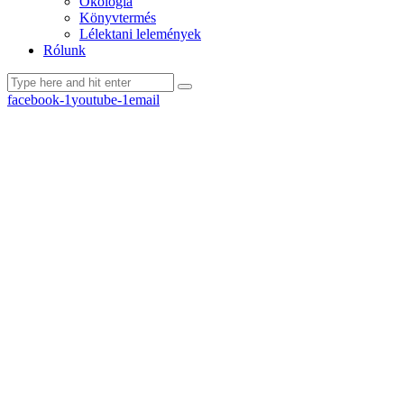
Ökológia
Könyvtermés
Lélektani lelemények
Rólunk
facebook-1
youtube-1
email