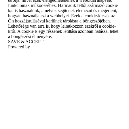
tárolja, mivel ezek elengedhetetlenek a weboldal alapvető
funkcióinak működéséhez. Harmadik féltől származó cookie-
kat is használunk, amelyek segítenek elemezni és megérteni,
hogyan használja ezt a webhelyet. Ezek a cookie-k csak az
Ön hozzájárulásával kerülnek tárolásra a böngészőjében.
Lehetősége van arra is, hogy leiratkozzon ezekről a cookie-
król. A cookie-k egy részének letiltása azonban hatással lehet
a böngészési élményére.
SAVE & ACCEPT
Powered by