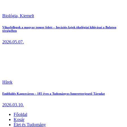
Biológia,
Kiemelt
Viharfellegek a magyar tenger felett – Inváziós fajok ökológiai kihívásai a Balaton
térségében
2026.05.07.
Hírek
Emlékülés Kaposváron – 185 éves a Tudományos Ismeretterjesztő Társulat
2026.03.10.
Főoldal
Kosár
Élet és Tudomány