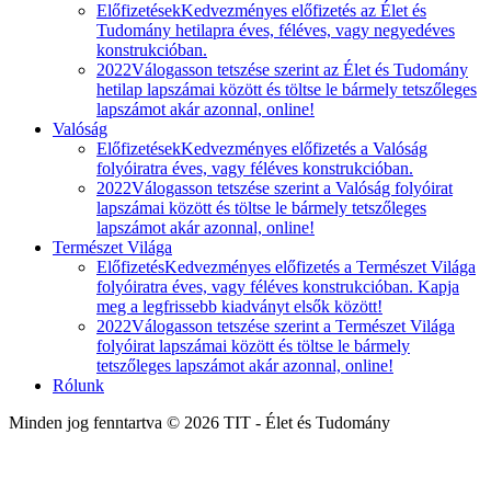
Előfizetések
Kedvezményes előfizetés az Élet és
Tudomány hetilapra éves, féléves, vagy negyedéves
konstrukcióban.
2022
Válogasson tetszése szerint az Élet és Tudomány
hetilap lapszámai között és töltse le bármely tetszőleges
lapszámot akár azonnal, online!
Valóság
Előfizetések
Kedvezményes előfizetés a Valóság
folyóiratra éves, vagy féléves konstrukcióban.
2022
Válogasson tetszése szerint a Valóság folyóirat
lapszámai között és töltse le bármely tetszőleges
lapszámot akár azonnal, online!
Természet Világa
Előfizetés
Kedvezményes előfizetés a Természet Világa
folyóiratra éves, vagy féléves konstrukcióban. Kapja
meg a legfrissebb kiadványt elsők között!
2022
Válogasson tetszése szerint a Természet Világa
folyóirat lapszámai között és töltse le bármely
tetszőleges lapszámot akár azonnal, online!
Rólunk
Minden jog fenntartva © 2026 TIT - Élet és Tudomány