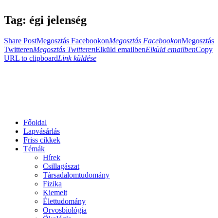
Tag: égi jelenség
Share Post
Megosztás Facebookon
Megosztás Facebookon
Megosztás
Twitteren
Megosztás Twitteren
Elküld emailben
Elküld emailben
Copy
URL to clipboard
Link küldése
Főoldal
Lapvásárlás
Friss cikkek
Témák
Hírek
Csillagászat
Társadalomtudomány
Fizika
Kiemelt
Élettudomány
Orvosbiológia