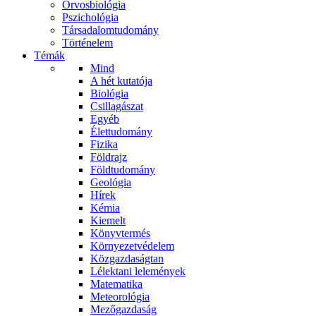
Orvosbiológia
Pszichológia
Társadalomtudomány
Történelem
Témák
Mind
A hét kutatója
Biológia
Csillagászat
Egyéb
Élettudomány
Fizika
Földrajz
Földtudomány
Geológia
Hírek
Kémia
Kiemelt
Könyvtermés
Környezetvédelem
Közgazdaságtan
Lélektani lelemények
Matematika
Meteorológia
Mezőgazdaság