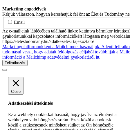
Marketing engedélyek
Kérjük válasszon, hogyan kereshetjük fel önt az Élet és Tudomány n
Email
Az e-mailjeink láblécében található linkre kattintva bármikor leiratko
gyakorlatunkkal kapcsolatos információkért látogassa meg weboldalu
https://eletestudomany.hu/adatkezelesi-tajekoztato/
Marketingplatformunkként a Mailchimpet használjuk. A lenti feliratko
tudomásul veszi, hogy adatait feldolgozás céljából továbbítják a Mai
információ a Mailchimp adatvédelmi gyakorlatáról itt.
Close
Adatkezelési áttekintés
Ez a webhely cookie-kat használ, hogy javítsa az élményt a
webhelyen való böngészés során. Ezek közül a cookie-k
közül a szükségesnek minősített sütiket az Ön böngészője