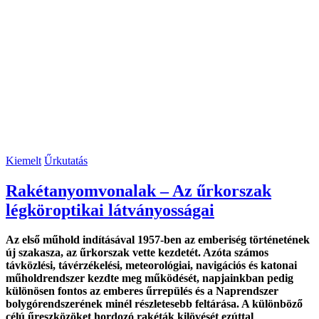
Kiemelt
Űrkutatás
Rakétanyomvonalak – Az űrkorszak
légköroptikai látványosságai
Az első műhold indításával 1957-ben az emberiség történetének
új szakasza, az űrkorszak vette kezdetét. Azóta számos
távközlési, távérzékelési, meteorológiai, navigációs és katonai
műholdrendszer kezdte meg működését, napjainkban pedig
különösen fontos az emberes űrrepülés és a Naprendszer
bolygórendszerének minél részletesebb feltárása. A különböző
célú űreszközöket hordozó rakéták kilövését ezúttal