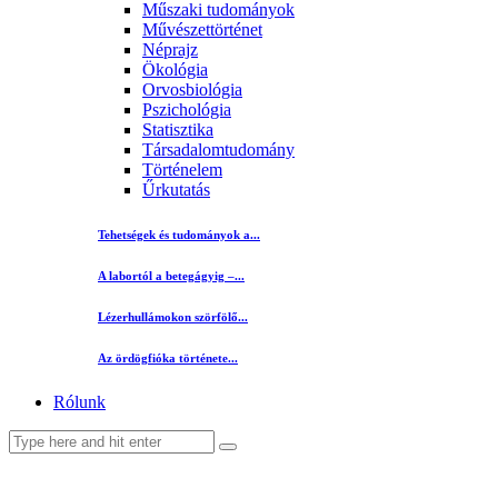
Műszaki tudományok
Művészettörténet
Néprajz
Ökológia
Orvosbiológia
Pszichológia
Statisztika
Társadalomtudomány
Történelem
Űrkutatás
Tehetségek és tudományok a...
A labortól a betegágyig –...
Lézerhullámokon szörfölő...
Az ördögfióka története...
Rólunk