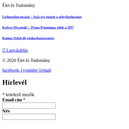
Élet és Tudomány
Láthatatlan invázió – Száz éve pusztít a tölgylisztharmat
Kedves Olvasónk! – Prima Primissima jelölt a TIT!
Kémiai Nobel-díj génkarbantartásért
Lapvásárlás
© 2026 Élet és Tudomány
facebook-1
youtube-1
email
Hírlevél
*
kötelező mezők
Email cím
*
Név