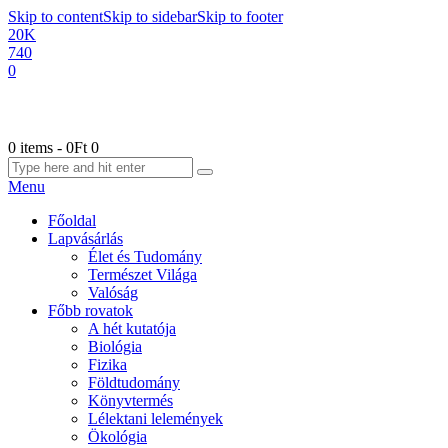
Skip to content
Skip to sidebar
Skip to footer
20K
740
0
0 items
-
0Ft
0
Menu
Főoldal
Lapvásárlás
Élet és Tudomány
Természet Világa
Valóság
Főbb rovatok
A hét kutatója
Biológia
Fizika
Földtudomány
Könyvtermés
Lélektani lelemények
Ökológia