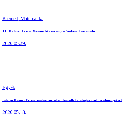
Kiemelt,
Matematika
TIT Kalmár László Matematikaverseny – Szakmai beszámoló
2026.05.29.
Egyéb
Interjú Krausz Ferenc professzorral – Élvonallal a világra szóló eredményekért
2026.05.18.