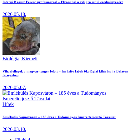
Interjú Krausz Ferenc professzorral – Élvonallal a világra szóló eredményekért
2026.05.18.
Biológia,
Kiemelt
Viharfellegek a magyar tenger felett – Inváziós fajok ökológiai kihívásai a Balaton
térségében
2026.05.07.
Hírek
Emlékülés Kaposváron – 185 éves a Tudományos Ismeretterjesztő Társulat
2026.03.10.
Főoldal