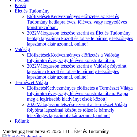
Kosár
Élet és Tudomány
Előfizetések
Kedvezményes előfizetés az Élet és
Tudomány hetilapra éves, féléves, vagy negyedéves
konstrukcióban.
2022
Válogasson tetszése szerint az Élet és Tudomány
hetilap lapszámai között és töltse le bármely tetszőleges
lapszámot akár azonnal, online!
Valóság
Előfizetések
Kedvezményes előfizetés a Valóság
folyóiratra éves, vagy féléves konstrukcióban.
2022
Válogasson tetszése szerint a Valóság folyóirat
lapszámai között és töltse le bármely tetszőleges
lapszámot akár azonnal, online!
Természet Világa
Előfizetés
Kedvezményes előfizetés a Természet Világa
folyóiratra éves, vagy féléves konstrukcióban. Kapja
meg a legfrissebb kiadványt elsők között!
2022
Válogasson tetszése szerint a Természet Világa
folyóirat lapszámai között és töltse le bármely
tetszőleges lapszámot akár azonnal, online!
Rólunk
Minden jog fenntartva © 2026 TIT - Élet és Tudomány