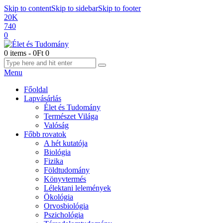
Skip to content
Skip to sidebar
Skip to footer
20K
740
0
0 items
-
0Ft
0
Menu
Főoldal
Lapvásárlás
Élet és Tudomány
Természet Világa
Valóság
Főbb rovatok
A hét kutatója
Biológia
Fizika
Földtudomány
Könyvtermés
Lélektani lelemények
Ökológia
Orvosbiológia
Pszichológia