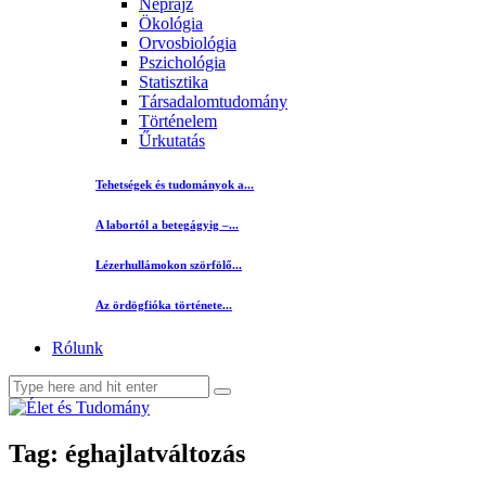
Néprajz
Ökológia
Orvosbiológia
Pszichológia
Statisztika
Társadalomtudomány
Történelem
Űrkutatás
Tehetségek és tudományok a...
A labortól a betegágyig –...
Lézerhullámokon szörfölő...
Az ördögfióka története...
Rólunk
Tag: éghajlatváltozás