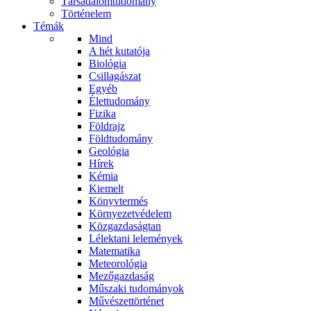
Társadalomtudomány
Történelem
Témák
Mind
A hét kutatója
Biológia
Csillagászat
Egyéb
Élettudomány
Fizika
Földrajz
Földtudomány
Geológia
Hírek
Kémia
Kiemelt
Könyvtermés
Környezetvédelem
Közgazdaságtan
Lélektani lelemények
Matematika
Meteorológia
Mezőgazdaság
Műszaki tudományok
Művészettörténet