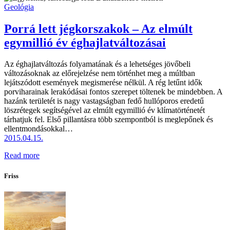
Geológia
Porrá lett jégkorszakok – Az elmúlt
egymillió év éghajlatváltozásai
Az éghajlatváltozás folyamatának és a lehetséges jövőbeli
változásoknak az előrejelzése nem történhet meg a múltban
lejátszódott események megismerése nélkül. A rég letűnt idők
porviharainak lerakódásai fontos szerepet töltenek be mindebben. A
hazánk területét is nagy vastagságban fedő hullóporos eredetű
löszrétegek segítségével az elmúlt egymillió év klímatörténetét
tárhatjuk fel. Első pillantásra több szempontból is meglepőnek és
ellentmondásokkal…
2015.04.15.
Read more
Friss