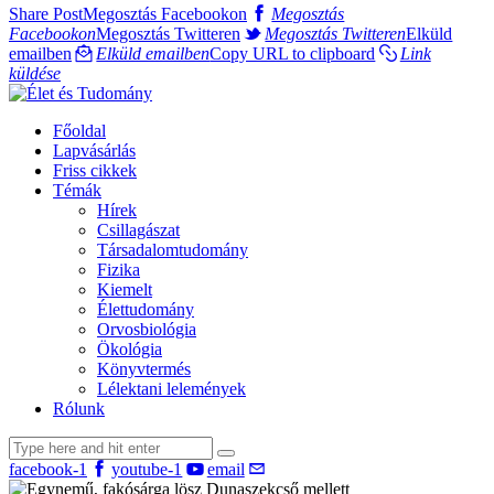
Share Post
Megosztás Facebookon
Megosztás
Facebookon
Megosztás Twitteren
Megosztás Twitteren
Elküld
emailben
Elküld emailben
Copy URL to clipboard
Link
küldése
Főoldal
Lapvásárlás
Friss cikkek
Témák
Hírek
Csillagászat
Társadalomtudomány
Fizika
Kiemelt
Élettudomány
Orvosbiológia
Ökológia
Könyvtermés
Lélektani lelemények
Rólunk
facebook-1
youtube-1
email