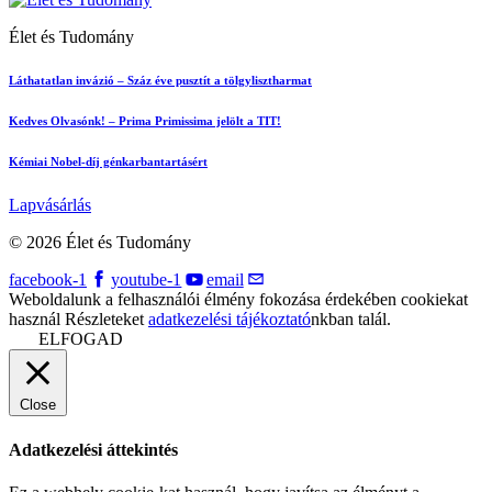
Élet és Tudomány
Láthatatlan invázió – Száz éve pusztít a tölgylisztharmat
Kedves Olvasónk! – Prima Primissima jelölt a TIT!
Kémiai Nobel-díj génkarbantartásért
Lapvásárlás
© 2026 Élet és Tudomány
facebook-1
youtube-1
email
Weboldalunk a felhasználói élmény fokozása érdekében cookiekat
használ Részleteket
adatkezelési tájékoztató
nkban talál.
ELFOGAD
Close
Adatkezelési áttekintés