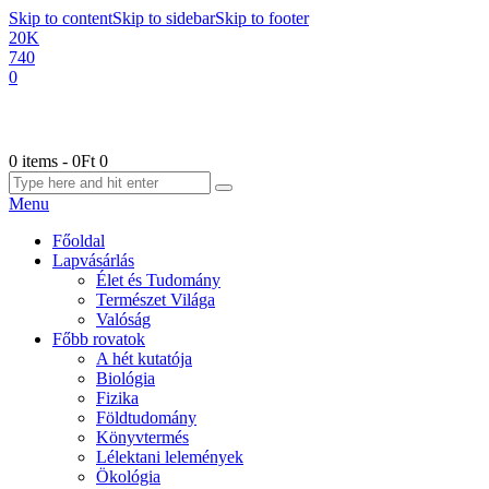
Skip to content
Skip to sidebar
Skip to footer
20K
740
0
0 items
-
0Ft
0
Menu
Főoldal
Lapvásárlás
Élet és Tudomány
Természet Világa
Valóság
Főbb rovatok
A hét kutatója
Biológia
Fizika
Földtudomány
Könyvtermés
Lélektani lelemények
Ökológia