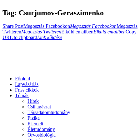
Tag: Csurjumov-Geraszimenko
Share Post
Megosztás Facebookon
Megosztás Facebookon
Megosztás
Twitteren
Megosztás Twitteren
Elküld emailben
Elküld emailben
Copy
URL to clipboard
Link küldése
Főoldal
Lapvásárlás
Friss cikkek
Témák
Hírek
Csillagászat
Társadalomtudomány
Fizika
Kiemelt
Élettudomány
Orvosbiológia