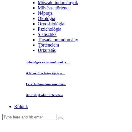
Műszaki tudományok
Művészettörténet
Néprajz
Ökológia
Orvosbiológia
Pszichológia
Statisztika
Társadalomtudomány
Történelem
Űrkutatás
Tehetségek és tudományok a...
A labortól a betegágyig –...
Lézerhullámokon szörfölő...
Az ördögfióka története...
Rólunk