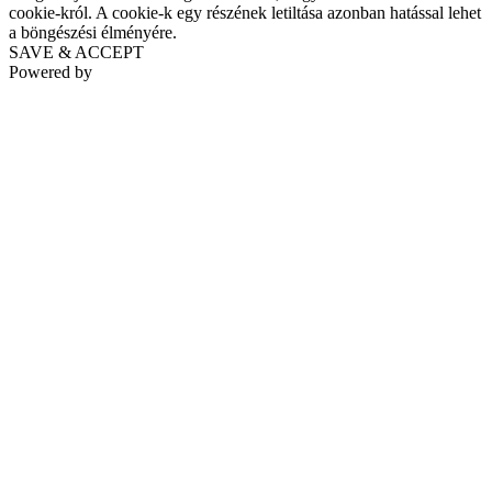
cookie-król. A cookie-k egy részének letiltása azonban hatással lehet
a böngészési élményére.
SAVE & ACCEPT
Powered by