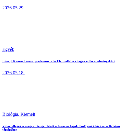
2026.05.29.
Egyéb
Interjú Krausz Ferenc professzorral – Élvonallal a világra szóló eredményekért
2026.05.18.
Biológia,
Kiemelt
Viharfellegek a magyar tenger felett – Inváziós fajok ökológiai kihívásai a Balaton
térségében