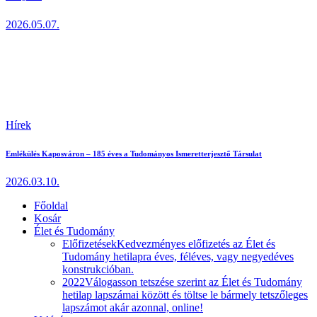
2026.05.07.
Hírek
Emlékülés Kaposváron – 185 éves a Tudományos Ismeretterjesztő Társulat
2026.03.10.
Főoldal
Kosár
Élet és Tudomány
Előfizetések
Kedvezményes előfizetés az Élet és
Tudomány hetilapra éves, féléves, vagy negyedéves
konstrukcióban.
2022
Válogasson tetszése szerint az Élet és Tudomány
hetilap lapszámai között és töltse le bármely tetszőleges
lapszámot akár azonnal, online!