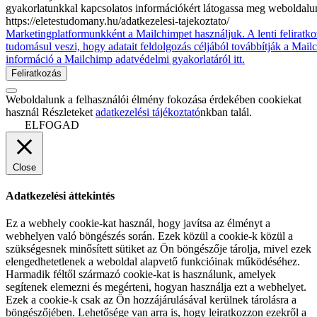
gyakorlatunkkal kapcsolatos információkért látogassa meg weboldalu
https://eletestudomany.hu/adatkezelesi-tajekoztato/
Marketingplatformunkként a Mailchimpet használjuk. A lenti feliratko
tudomásul veszi, hogy adatait feldolgozás céljából továbbítják a Mai
információ a Mailchimp adatvédelmi gyakorlatáról itt.
Weboldalunk a felhasználói élmény fokozása érdekében cookiekat
használ Részleteket
adatkezelési tájékoztató
nkban talál.
ELFOGAD
Close
Adatkezelési áttekintés
Ez a webhely cookie-kat használ, hogy javítsa az élményt a
webhelyen való böngészés során. Ezek közül a cookie-k közül a
szükségesnek minősített sütiket az Ön böngészője tárolja, mivel ezek
elengedhetetlenek a weboldal alapvető funkcióinak működéséhez.
Harmadik féltől származó cookie-kat is használunk, amelyek
segítenek elemezni és megérteni, hogyan használja ezt a webhelyet.
Ezek a cookie-k csak az Ön hozzájárulásával kerülnek tárolásra a
böngészőjében. Lehetősége van arra is, hogy leiratkozzon ezekről a