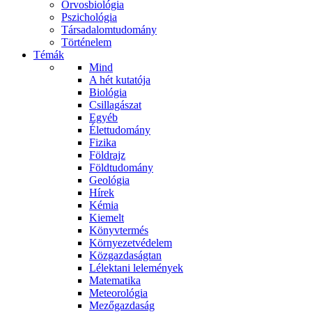
Orvosbiológia
Pszichológia
Társadalomtudomány
Történelem
Témák
Mind
A hét kutatója
Biológia
Csillagászat
Egyéb
Élettudomány
Fizika
Földrajz
Földtudomány
Geológia
Hírek
Kémia
Kiemelt
Könyvtermés
Környezetvédelem
Közgazdaságtan
Lélektani lelemények
Matematika
Meteorológia
Mezőgazdaság