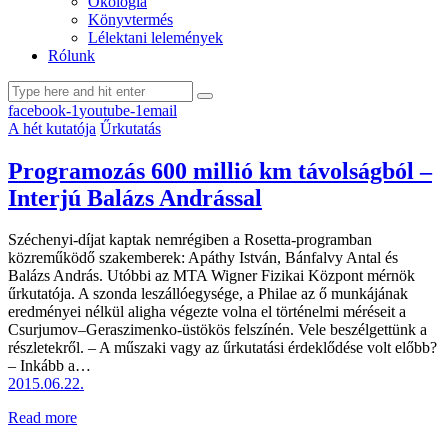
Ökológia
Könyvtermés
Lélektani lelemények
Rólunk
facebook-1
youtube-1
email
A hét kutatója
Űrkutatás
Programozás 600 millió km távolságból –
Interjú Balázs Andrással
Széchenyi-díjat kaptak nemrégiben a Rosetta-programban
közreműködő szakemberek: Apáthy István, Bánfalvy Antal és
Balázs András. Utóbbi az MTA Wigner Fizikai Központ mérnök
űrkutatója. A szonda leszállóegysége, a Philae az ő munkájának
eredményei nélkül aligha végezte volna el történelmi méréseit a
Csurjumov–Geraszimenko-üstökös felszínén. Vele beszélgettünk a
részletekről. – A műszaki vagy az űrkutatási érdeklődése volt előbb?
– Inkább a…
2015.06.22.
Read more