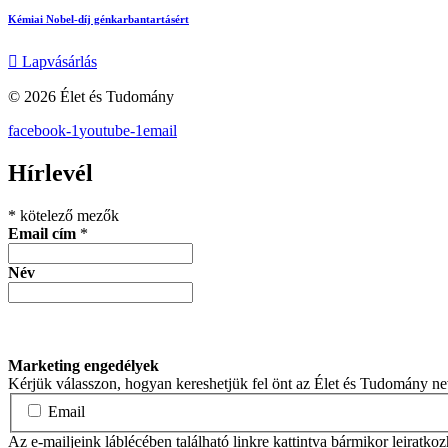
Kémiai Nobel-díj génkarbantartásért
Lapvásárlás
© 2026 Élet és Tudomány
facebook-1
youtube-1
email
Hírlevél
*
kötelező mezők
Email cím
*
Név
Marketing engedélyek
Kérjük válasszon, hogyan kereshetjük fel önt az Élet és Tudomány n
Email
Az e-mailjeink láblécében található linkre kattintva bármikor leiratko