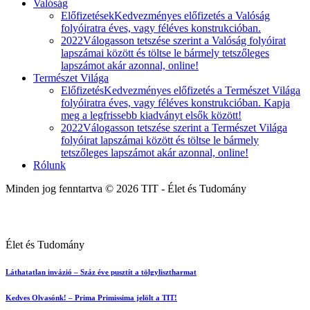
Valóság
Előfizetések
Kedvezményes előfizetés a Valóság
folyóiratra éves, vagy féléves konstrukcióban.
2022
Válogasson tetszése szerint a Valóság folyóirat
lapszámai között és töltse le bármely tetszőleges
lapszámot akár azonnal, online!
Természet Világa
Előfizetés
Kedvezményes előfizetés a Természet Világa
folyóiratra éves, vagy féléves konstrukcióban. Kapja
meg a legfrissebb kiadványt elsők között!
2022
Válogasson tetszése szerint a Természet Világa
folyóirat lapszámai között és töltse le bármely
tetszőleges lapszámot akár azonnal, online!
Rólunk
Minden jog fenntartva © 2026 TIT - Élet és Tudomány
Élet és Tudomány
Láthatatlan invázió – Száz éve pusztít a tölgylisztharmat
Kedves Olvasónk! – Prima Primissima jelölt a TIT!