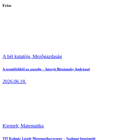
Friss
A hét kutatója,
Mezőgazdaság
A termőföldtől az asztalig – Interjú Bittsánszky Andrással
2026.06.18.
Kiemelt,
Matematika
TIT Kalmár László Matematikaverseny – Szakmai beszámoló