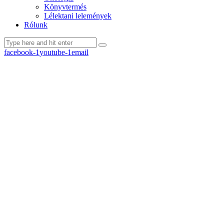
Könyvtermés
Lélektani lelemények
Rólunk
facebook-1
youtube-1
email