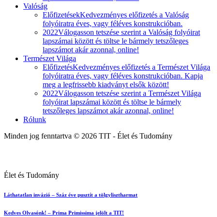
Valóság
Előfizetések
Kedvezményes előfizetés a Valóság
folyóiratra éves, vagy féléves konstrukcióban.
2022
Válogasson tetszése szerint a Valóság folyóirat
lapszámai között és töltse le bármely tetszőleges
lapszámot akár azonnal, online!
Természet Világa
Előfizetés
Kedvezményes előfizetés a Természet Világa
folyóiratra éves, vagy féléves konstrukcióban. Kapja
meg a legfrissebb kiadványt elsők között!
2022
Válogasson tetszése szerint a Természet Világa
folyóirat lapszámai között és töltse le bármely
tetszőleges lapszámot akár azonnal, online!
Rólunk
Minden jog fenntartva © 2026 TIT - Élet és Tudomány
Élet és Tudomány
Láthatatlan invázió – Száz éve pusztít a tölgylisztharmat
Kedves Olvasónk! – Prima Primissima jelölt a TIT!