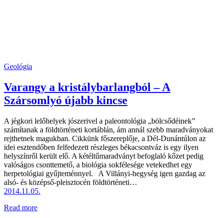
Geológia
Varangy a kristálybarlangból – A
Szársomlyó újabb kincse
A jégkori lelőhelyek jószerivel a paleontológia „bölcsődéinek”
számítanak a földtörténeti kortáblán, ám annál szebb maradványokat
rejthetnek magukban. Cikkünk főszereplője, a Dél-Dunántúlon az
idei esztendőben felfedezett részleges békacsontváz is egy ilyen
helyszínről került elő. A kétéltűmaradványt befoglaló kőzet pedig
valóságos csonttemető, a biológia sokfélesége vetekedhet egy
herpetológiai gyűjteménnyel. A Villányi-hegység igen gazdag az
alsó- és középső-pleisztocén földtörténeti…
2014.11.05.
Read more