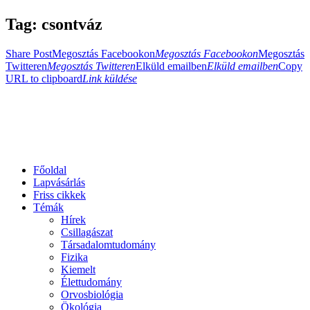
Tag: csontváz
Share Post
Megosztás Facebookon
Megosztás Facebookon
Megosztás
Twitteren
Megosztás Twitteren
Elküld emailben
Elküld emailben
Copy
URL to clipboard
Link küldése
Főoldal
Lapvásárlás
Friss cikkek
Témák
Hírek
Csillagászat
Társadalomtudomány
Fizika
Kiemelt
Élettudomány
Orvosbiológia
Ökológia