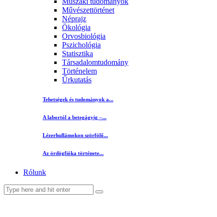
Műszaki tudományok
Művészettörténet
Néprajz
Ökológia
Orvosbiológia
Pszichológia
Statisztika
Társadalomtudomány
Történelem
Űrkutatás
Tehetségek és tudományok a...
A labortól a betegágyig –...
Lézerhullámokon szörfölő...
Az ördögfióka története...
Rólunk