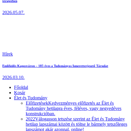
térségében
2026.05.07.
Hírek
Emlékülés Kaposváron – 185 éves a Tudományos Ismeretterjesztő Társulat
2026.03.10.
Főoldal
Kosár
Élet és Tudomány
Előfizetések
Kedvezményes előfizetés az Élet és
Tudomány hetilapra éves, féléves, vagy negyedéves
konstrukcióban.
2022
Válogasson tetszése szerint az Élet és Tudomány
hetilap lapszámai között és töltse le bármely tetszőleges
lapszámot akár azonnal, online!