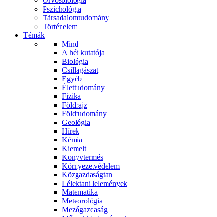
Orvosbiológia
Pszichológia
Társadalomtudomány
Történelem
Témák
Mind
A hét kutatója
Biológia
Csillagászat
Egyéb
Élettudomány
Fizika
Földrajz
Földtudomány
Geológia
Hírek
Kémia
Kiemelt
Könyvtermés
Környezetvédelem
Közgazdaságtan
Lélektani lelemények
Matematika
Meteorológia
Mezőgazdaság