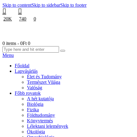
Skip to content
Skip to sidebar
Skip to footer
20K
740
0
0 items
-
0Ft
0
Menu
Főoldal
Lapvásárlás
Élet és Tudomány
Természet Világa
Valóság
Főbb rovatok
A hét kutatója
Biológia
Fizika
Földtudomány
Könyvtermés
Lélektani lelemények
Ökológia