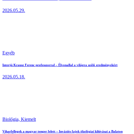
2026.05.29.
Egyéb
Interjú Krausz Ferenc professzorral – Élvonallal a világra szóló eredményekért
2026.05.18.
Biológia,
Kiemelt
Viharfellegek a magyar tenger felett – Inváziós fajok ökológiai kihívásai a Balaton