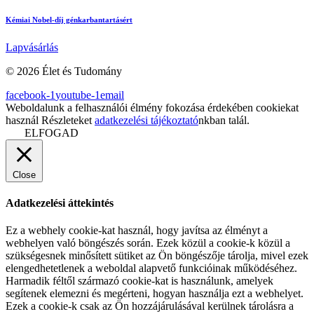
Kémiai Nobel-díj génkarbantartásért
Lapvásárlás
© 2026 Élet és Tudomány
facebook-1
youtube-1
email
Weboldalunk a felhasználói élmény fokozása érdekében cookiekat
használ Részleteket
adatkezelési tájékoztató
nkban talál.
ELFOGAD
Close
Adatkezelési áttekintés
Ez a webhely cookie-kat használ, hogy javítsa az élményt a
webhelyen való böngészés során. Ezek közül a cookie-k közül a
szükségesnek minősített sütiket az Ön böngészője tárolja, mivel ezek
elengedhetetlenek a weboldal alapvető funkcióinak működéséhez.
Harmadik féltől származó cookie-kat is használunk, amelyek
segítenek elemezni és megérteni, hogyan használja ezt a webhelyet.
Ezek a cookie-k csak az Ön hozzájárulásával kerülnek tárolásra a