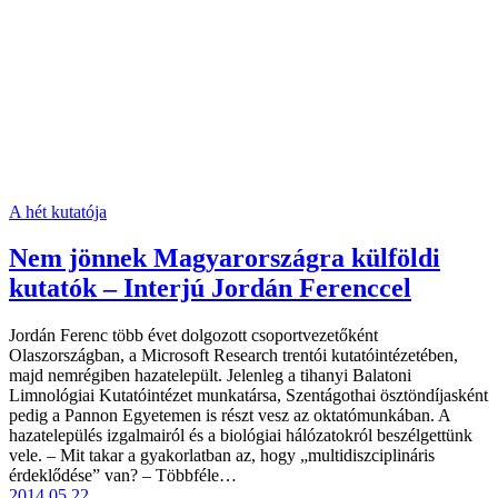
A hét kutatója
Nem jönnek Magyarországra külföldi
kutatók – Interjú Jordán Ferenccel
Jordán Ferenc több évet dolgozott csoportvezetőként
Olaszországban, a Microsoft Research trentói kutatóintézetében,
majd nemrégiben hazatelepült. Jelenleg a tihanyi Balatoni
Limnológiai Kutatóintézet munkatársa, Szentágothai ösztöndíjasként
pedig a Pannon Egyetemen is részt vesz az oktatómunkában. A
hazatelepülés izgalmairól és a biológiai hálózatokról beszélgettünk
vele. – Mit takar a gyakorlatban az, hogy „multidiszciplináris
érdeklődése” van? – Többféle…
2014.05.22.