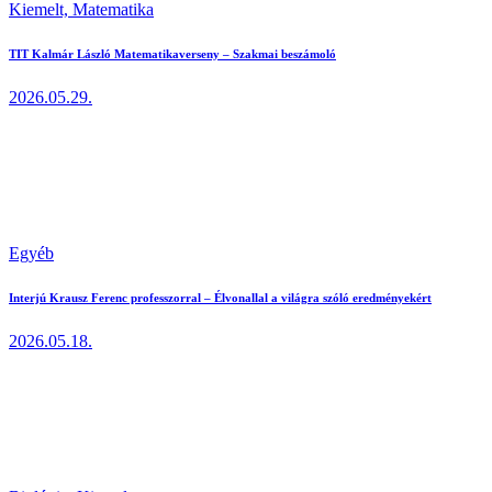
Kiemelt,
Matematika
TIT Kalmár László Matematikaverseny – Szakmai beszámoló
2026.05.29.
Egyéb
Interjú Krausz Ferenc professzorral – Élvonallal a világra szóló eredményekért
2026.05.18.