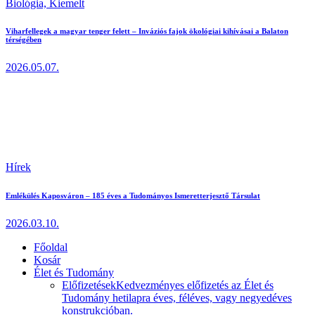
Biológia,
Kiemelt
Viharfellegek a magyar tenger felett – Inváziós fajok ökológiai kihívásai a Balaton
térségében
2026.05.07.
Hírek
Emlékülés Kaposváron – 185 éves a Tudományos Ismeretterjesztő Társulat
2026.03.10.
Főoldal
Kosár
Élet és Tudomány
Előfizetések
Kedvezményes előfizetés az Élet és
Tudomány hetilapra éves, féléves, vagy negyedéves
konstrukcióban.