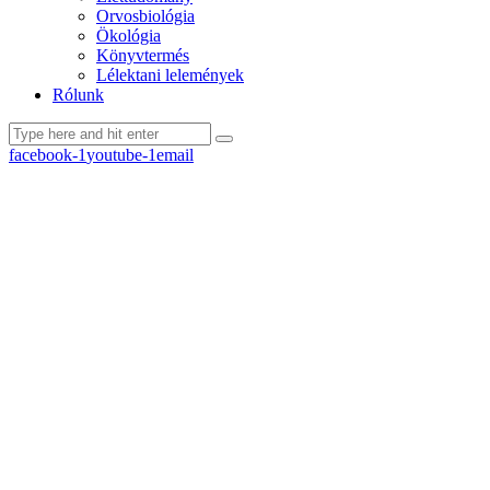
Orvosbiológia
Ökológia
Könyvtermés
Lélektani lelemények
Rólunk
facebook-1
youtube-1
email