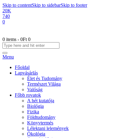
Skip to content
Skip to sidebar
Skip to footer
20K
740
0
0 items
-
0Ft
0
Menu
Főoldal
Lapvásárlás
Élet és Tudomány
Természet Világa
Valóság
Főbb rovatok
A hét kutatója
Biológia
Fizika
Földtudomány
Könyvtermés
Lélektani lelemények
Ökológia