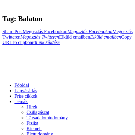
Tag: Balaton
Share Post
Megosztás Facebookon
Megosztás Facebookon
Megosztás
Twitteren
Megosztás Twitteren
Elküld emailben
Elküld emailben
Copy
URL to clipboard
Link küldése
Főoldal
Lapvásárlás
Friss cikkek
Témák
Hírek
Csillagászat
Társadalomtudomány
Fizika
Kiemelt
Élettudomány