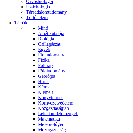
Orvosbiológia
Pszichológia
Társadalomtudomány
Történelem
Témák
Mind
A hét kutatója
Biológia
Csillagászat
Egyéb
Élettudomány
Fizika
Földrajz
Földtudomány
Geológia
Hírek
Kémia
Kiemelt
Könyvtermés
Környezetvédelem
Közgazdaságtan
Lélektani lelemények
Matematika
Meteorológia
Mezőgazdaság