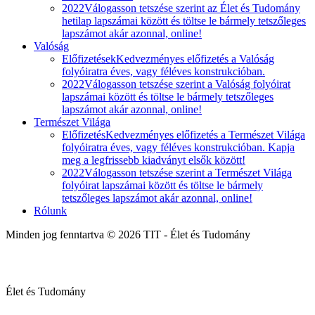
2022
Válogasson tetszése szerint az Élet és Tudomány
hetilap lapszámai között és töltse le bármely tetszőleges
lapszámot akár azonnal, online!
Valóság
Előfizetések
Kedvezményes előfizetés a Valóság
folyóiratra éves, vagy féléves konstrukcióban.
2022
Válogasson tetszése szerint a Valóság folyóirat
lapszámai között és töltse le bármely tetszőleges
lapszámot akár azonnal, online!
Természet Világa
Előfizetés
Kedvezményes előfizetés a Természet Világa
folyóiratra éves, vagy féléves konstrukcióban. Kapja
meg a legfrissebb kiadványt elsők között!
2022
Válogasson tetszése szerint a Természet Világa
folyóirat lapszámai között és töltse le bármely
tetszőleges lapszámot akár azonnal, online!
Rólunk
Minden jog fenntartva © 2026 TIT - Élet és Tudomány
Élet és Tudomány