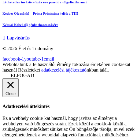
Láthatatlan invázió – Száz éve pusztít a tölgylisztharmat
Kedves Olvasónk! – Prima Primissima jelölt a TIT!
Kémiai Nobel-díj génkarbantartásért
Lapvásárlás
© 2026 Élet és Tudomány
facebook-1
youtube-1
email
Weboldalunk a felhasználói élmény fokozása érdekében cookiekat
használ Részleteket
adatkezelési tájékoztató
nkban talál.
ELFOGAD
Close
Adatkezelési áttekintés
Ez a webhely cookie-kat használ, hogy javítsa az élményt a
webhelyen való böngészés során. Ezek közül a cookie-k közül a
szükségesnek minősített sütiket az Ön böngészője tárolja, mivel ezek
elengedhetetlenek a weboldal alapvető funkcióinak működéséhez.