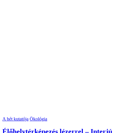
A hét kutatója
Ökológia
Élőhelytérképezés lézerrel – Interjú