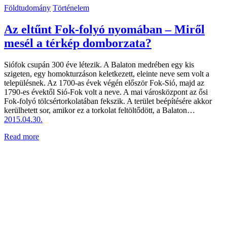
Földtudomány
Történelem
Az eltűnt Fok-folyó nyomában – Miről
mesél a térkép domborzata?
Siófok csupán 300 éve létezik. A Balaton medrében egy kis
szigeten, egy homokturzáson keletkezett, eleinte neve sem volt a
településnek. Az 1700-as évek végén először Fok-Sió, majd az
1790-es évektől Sió-Fok volt a neve. A mai városközpont az ősi
Fok-folyó tölcsértorkolatában fekszik. A terület beépítésére akkor
kerülhetett sor, amikor ez a torkolat feltöltődött, a Balaton…
2015.04.30.
Read more