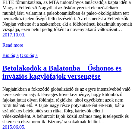
ELTE főmunkatársa, az MTA tudományos tanácsadója kapta idén a
Magyar Felfedező Nagydíjat az őskörnyezetet elemző-feltáró
munkájáért, valamint a paleobotanikában és paleo-ökológiában tett
nemzetközi jelentőségű felfedezéseiért. Az elismerést a Felfedezők
Napján vehette át a szakember, aki a földtörténeti közelmúlt nyomait
vizsgálja, ezen belül pedig főként a növénytakaró változásait…
2017.10.03.
Read more
Biológia
Ökológia
Betolakodók a Balatonba – Őshonos és
inváziós kagylófajok versengése
Napjainkban a fokozódó globalizáció és az egyre intenzívebbé váló
kereskedelem egyik lényeges következménye, hogy különböző
fajokat juttat olyan földrajzi régiókba, ahol egyébként azok nem
fordulnának elő. A fajok nagy része potyautasként érkezik, bár a
szándékos betelepítés sem ritka, főleg kártevők elleni
védekezésként. A behurcolt fajok közül számos meg is telepszik és
sikeresen elszaporodik. Bizonyára sokaknak feltűnt…
2015.06.05.