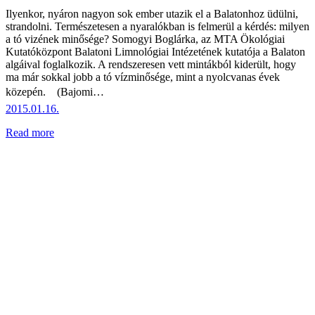
Ilyenkor, nyáron nagyon sok ember utazik el a Balatonhoz üdülni,
strandolni. Természetesen a nyaralókban is felmerül a kérdés: milyen
a tó vizének minősége? Somogyi Boglárka, az MTA Ökológiai
Kutatóközpont Balatoni Limnológiai Intézetének kutatója a Balaton
algáival foglalkozik. A rendszeresen vett mintákból kiderült, hogy
ma már sokkal jobb a tó vízminősége, mint a nyolcvanas évek
közepén.  (Bajomi…
2015.01.16.
Read more