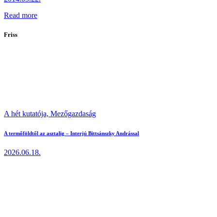
Read more
Friss
A hét kutatója,
Mezőgazdaság
A termőföldtől az asztalig – Interjú Bittsánszky Andrással
2026.06.18.