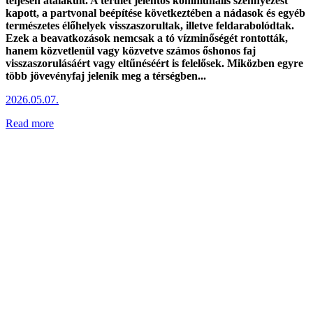
teljesen átalakult. A terület jelentős kommunális szennyezést
kapott, a partvonal beépítése következtében a nádasok és egyéb
természetes élőhelyek visszaszorultak, illetve feldarabolódtak.
Ezek a beavatkozások nemcsak a tó vízminőségét rontották,
hanem közvetlenül vagy közvetve számos őshonos faj
visszaszorulásáért vagy eltűnéséért is felelősek. Miközben egyre
több jövevényfaj jelenik meg a térségben...
2026.05.07.
Read more