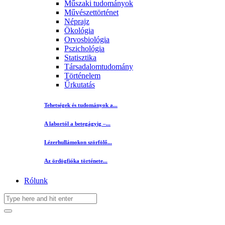
Műszaki tudományok
Művészettörténet
Néprajz
Ökológia
Orvosbiológia
Pszichológia
Statisztika
Társadalomtudomány
Történelem
Űrkutatás
Tehetségek és tudományok a...
A labortól a betegágyig –...
Lézerhullámokon szörfölő...
Az ördögfióka története...
Rólunk