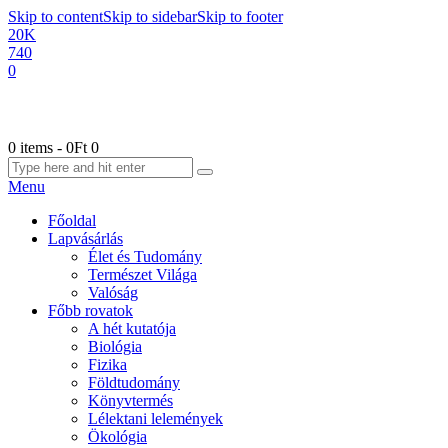
Skip to content
Skip to sidebar
Skip to footer
20K
740
0
0 items
-
0Ft
0
Menu
Főoldal
Lapvásárlás
Élet és Tudomány
Természet Világa
Valóság
Főbb rovatok
A hét kutatója
Biológia
Fizika
Földtudomány
Könyvtermés
Lélektani lelemények
Ökológia