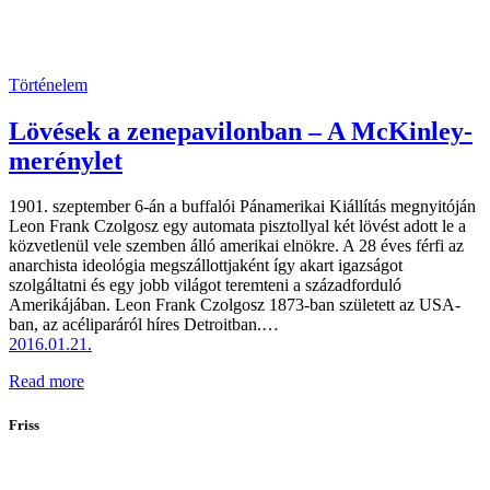
Történelem
Lövések a zenepavilonban – A McKinley-
merénylet
1901. szeptember 6-án a buffalói Pánamerikai Kiállítás megnyitóján
Leon Frank Czolgosz egy automata pisztollyal két lövést adott le a
közvetlenül vele szemben álló amerikai elnökre. A 28 éves férfi az
anarchista ideológia megszállottjaként így akart igazságot
szolgáltatni és egy jobb világot teremteni a századforduló
Amerikájában. Leon Frank Czolgosz 1873-ban született az USA-
ban, az acéliparáról híres Detroitban.…
2016.01.21.
Read more
Friss