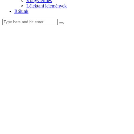
Könyvtermés
Lélektani lelemények
Rólunk
facebook-
youtube-
email
1
1