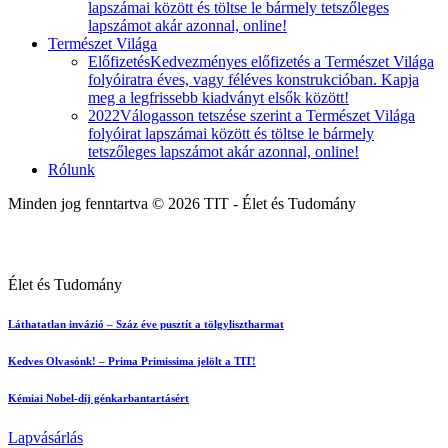
lapszámai között és töltse le bármely tetszőleges
lapszámot akár azonnal, online!
Természet Világa
Előfizetés
Kedvezményes előfizetés a Természet Világa
folyóiratra éves, vagy féléves konstrukcióban. Kapja
meg a legfrissebb kiadványt elsők között!
2022
Válogasson tetszése szerint a Természet Világa
folyóirat lapszámai között és töltse le bármely
tetszőleges lapszámot akár azonnal, online!
Rólunk
Minden jog fenntartva © 2026 TIT - Élet és Tudomány
Élet és Tudomány
Láthatatlan invázió – Száz éve pusztít a tölgylisztharmat
Kedves Olvasónk! – Prima Primissima jelölt a TIT!
Kémiai Nobel-díj génkarbantartásért
Lapvásárlás