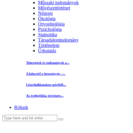
Műszaki tudományok
Művészettörténet
Néprajz
Ökológia
Orvosbiológia
Pszichológia
Statisztika
Társadalomtudomány
Történelem
Űrkutatás
Tehetségek és tudományok a...
A labortól a betegágyig –...
Lézerhullámokon szörfölő...
Az ördögfióka története...
Rólunk