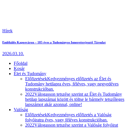
Hírek
Emlékülés Kaposváron – 185 éves a Tudományos Ismeretterjesztő Társulat
2026.03.10.
Főoldal
Kosár
Élet és Tudomány
Előfizetések
Kedvezményes előfizetés az Élet és
Tudomány hetilapra éves, féléves, vagy negyedéves
konstrukcióban.
2022
Válogasson tetszése szerint az Élet és Tudomány
hetilap lapszámai között és töltse le bármely tetszőleges
lapszámot akár azonnal, online!
Valóság
Előfizetések
Kedvezményes előfizetés a Valóság
folyóiratra éves, vagy féléves konstrukcióban.
2022
Válogasson tetszése szerint a Valóság folyóirat