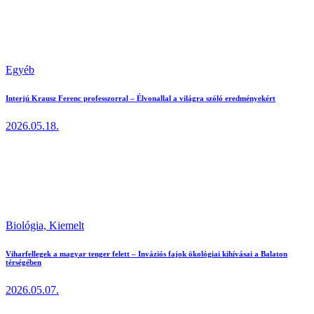
Egyéb
Interjú Krausz Ferenc professzorral – Élvonallal a világra szóló eredményekért
2026.05.18.
Biológia,
Kiemelt
Viharfellegek a magyar tenger felett – Inváziós fajok ökológiai kihívásai a Balaton
térségében
2026.05.07.