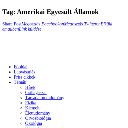
Tag: Amerikai Egyesült Államok
Megosztás
Megosztás
Elküld
Share Post
Megosztás Facebookon
Megosztás Twitteren
Elküld
Copy
Facebookon
Twitteren
emailben
emailben
Link küldése
URL
to
clipboard
Főoldal
Lapvásárlás
Friss cikkek
Témák
Hírek
Csillagászat
Társadalomtudomány
Fizika
Kiemelt
Élettudomány
Orvosbiológia
Ökológia