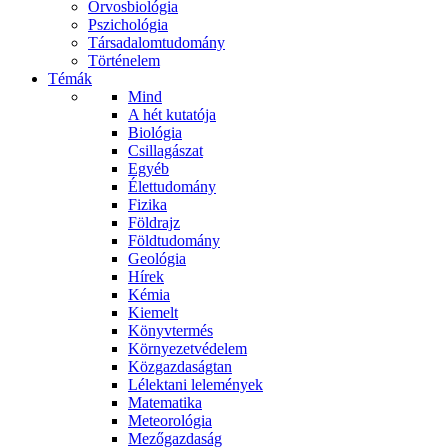
Orvosbiológia
Pszichológia
Társadalomtudomány
Történelem
Témák
Mind
A hét kutatója
Biológia
Csillagászat
Egyéb
Élettudomány
Fizika
Földrajz
Földtudomány
Geológia
Hírek
Kémia
Kiemelt
Könyvtermés
Környezetvédelem
Közgazdaságtan
Lélektani lelemények
Matematika
Meteorológia
Mezőgazdaság