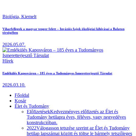
Biológia,
Kiemelt
Viharfellegek a magyar tenger felett – Inváziós fajok ökológiai kihívásai a Balaton
térségében
2026.05.07.
Hírek
Emlékülés Kaposváron – 185 éves a Tudományos Ismeretterjesztő Társulat
2026.03.10.
Főoldal
Kosár
Élet és Tudomány
Előfizetések
Kedvezményes előfizetés az Élet és
Tudomány hetilapra éves, féléves, vagy negyedéves
konstrukcióban.
2022
Válogasson tetszése szerint az Élet és Tudomány
hetilap lapszámai között és töltse le bármely tetszőleges