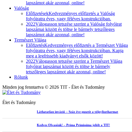
lapszámot akár azonnal, online!
Valóság
Előfizetések
Kedvezményes előfizetés a Valóság
folyóiratra éves, vagy féléves konstrukcióban.
2022
Válogasson tetszése szerint a Valóság folyóirat
lapszámai között és töltse le bármely tetszőleges
lapszámot akár azonnal, online!
Természet Világa
Előfizetés
Kedvezményes előfizetés a Természet Világa
folyóiratra éves, vagy féléves konstrukcióban. Kapja
meg a legfrissebb kiadványt elsők között!
2022
Válogasson tetszése szerint a Természet Világa
folyóirat lapszámai között és töltse le bármely
tetszőleges lapszámot akár azonnal, online!
Rólunk
Minden jog fenntartva © 2026 TIT - Élet és Tudomány
Élet és Tudomány
Láthatatlan invázió – Száz éve pusztít a tölgylisztharmat
Kedves Olvasónk! – Prima Primissima jelölt a TIT!