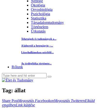
Néprajz
Ökológia
Orvosbiológia
Pszichológia
Statisztika
Társadalomtudomány
Történelem
Űrkutatás
Tehetségek és tudományok a...
A labortól a betegágyig –...
Lézerhullámokon szörfölő...
Az ördögfióka története...
Rólunk
Tag: állat
Megosztás
Megosztás
Elküld
Share Post
Megosztás Facebookon
Megosztás Twitteren
Elküld
Copy
Facebookon
Twitteren
emailben
emailben
Link küldése