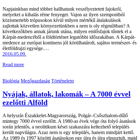
Napjainkban mind többet hallhatunk veszélyeztetett fajokról,
melyeket a kihalás réme fenyeget. Vajon az ilyen szempontból
közismertebb trópusokon kívül milyen mértékű átalakulások
zajlottak közvetlen környezetünkben a nem is oly régmúltban? A
következőkben annak járunk utána, milyen emlősfajok tűntek el a
Kárpát-medencéből a földtörténet legutóbbi időszakában. A Kárpát-
medence az európai kontinens jól körülhatárolt, sajátos természet- és
életföldrajzi egysége.…
2016.05.09.
Read more
Biológia
Mezőgazdaság
Történelem
Nyájak, állatok, lakomák – A 7000 évvel
ezelőtti Alföld
A helyszín Északkelet-Magyarország, Polgár–Csőszhalom-dűlő
mintegy 7000 évvel ezelőtt. A 1980-as évek vége óta folyó ásatások
során jelentős, a neolitikum kései szakaszára keltezhető település
került napvilágra. Azaz nem is egy település, hanem mindjárt kettő.
Az 1989 és 1997 közötti ásatásokon egy újra és újra elpusztult, majd