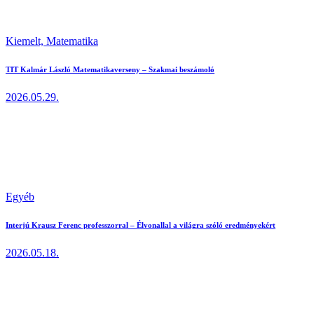
Kiemelt,
Matematika
TIT Kalmár László Matematikaverseny – Szakmai beszámoló
2026.05.29.
Egyéb
Interjú Krausz Ferenc professzorral – Élvonallal a világra szóló eredményekért
2026.05.18.