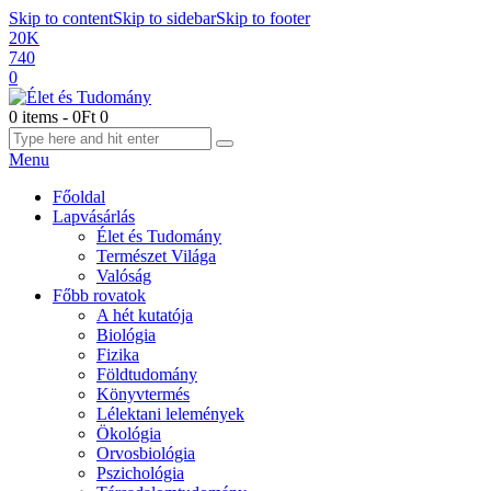
Skip to content
Skip to sidebar
Skip to footer
20K
740
0
0 items
-
0Ft
0
Menu
Főoldal
Lapvásárlás
Élet és Tudomány
Természet Világa
Valóság
Főbb rovatok
A hét kutatója
Biológia
Fizika
Földtudomány
Könyvtermés
Lélektani lelemények
Ökológia
Orvosbiológia
Pszichológia