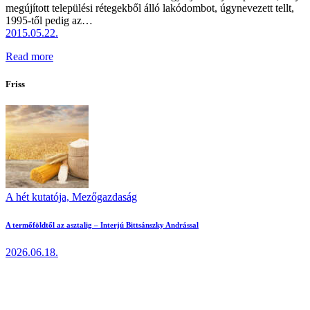
megújított települési rétegekből álló lakódombot, úgynevezett tellt,
1995-től pedig az…
2015.05.22.
Read more
Friss
A hét kutatója,
Mezőgazdaság
A termőföldtől az asztalig – Interjú Bittsánszky Andrással
2026.06.18.