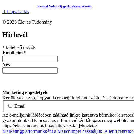
Kémiai Nobel-díj génkarbantartásért
Lapvásárlás
© 2026 Élet és Tudomány
facebook-
youtube-
email
Hírlevél
1
1
*
kötelező mezők
Email cím
*
Név
Marketing engedélyek
Kérjük válasszon, hogyan kereshetjük fel önt az Élet és Tudomány n
Email
Az e-mailjeink láblécében található linkre kattintva bármikor leiratko
gyakorlatunkkal kapcsolatos információkért látogassa meg weboldalu
https://eletestudomany.hu/adatkezelesi-tajekoztato/
Marketingplatformunkként a Mailchimpet használjuk. A lenti feliratko