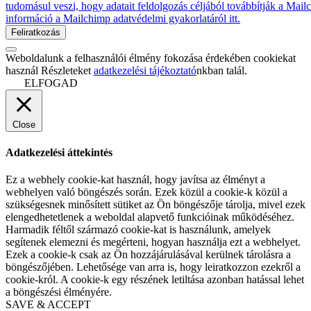
tudomásul veszi, hogy adatait feldolgozás céljából továbbítják a Mai
információ a Mailchimp adatvédelmi gyakorlatáról itt.
Weboldalunk a felhasználói élmény fokozása érdekében cookiekat
használ Részleteket
adatkezelési tájékoztató
nkban talál.
ELFOGAD
Close
Adatkezelési áttekintés
Ez a webhely cookie-kat használ, hogy javítsa az élményt a
webhelyen való böngészés során. Ezek közül a cookie-k közül a
szükségesnek minősített sütiket az Ön böngészője tárolja, mivel ezek
elengedhetetlenek a weboldal alapvető funkcióinak működéséhez.
Harmadik féltől származó cookie-kat is használunk, amelyek
segítenek elemezni és megérteni, hogyan használja ezt a webhelyet.
Ezek a cookie-k csak az Ön hozzájárulásával kerülnek tárolásra a
böngészőjében. Lehetősége van arra is, hogy leiratkozzon ezekről a
cookie-król. A cookie-k egy részének letiltása azonban hatással lehet
a böngészési élményére.
SAVE & ACCEPT