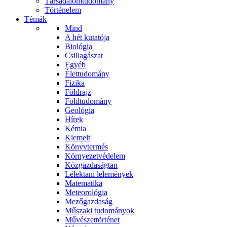
Társadalomtudomány
Történelem
Témák
Mind
A hét kutatója
Biológia
Csillagászat
Egyéb
Élettudomány
Fizika
Földrajz
Földtudomány
Geológia
Hírek
Kémia
Kiemelt
Könyvtermés
Környezetvédelem
Közgazdaságtan
Lélektani lelemények
Matematika
Meteorológia
Mezőgazdaság
Műszaki tudományok
Művészettörténet