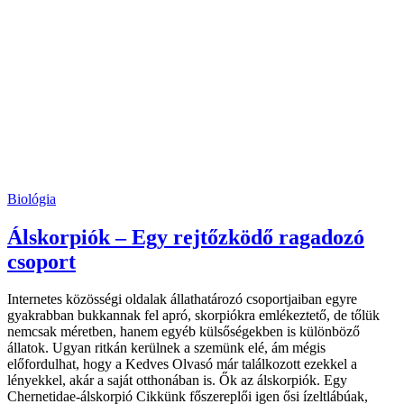
Biológia
Álskorpiók – Egy rejtőzködő ragadozó
csoport
Internetes közösségi oldalak állathatározó csoportjaiban egyre
gyakrabban bukkannak fel apró, skorpiókra emlékeztető, de tőlük
nemcsak méretben, hanem egyéb külsőségekben is különböző
állatok. Ugyan ritkán kerülnek a szemünk elé, ám mégis
előfordulhat, hogy a Kedves Olvasó már találkozott ezekkel a
lényekkel, akár a saját otthonában is. Ők az álskorpiók. Egy
Chernetidae-álskorpió Cikkünk főszereplői igen ősi ízeltlábúak,