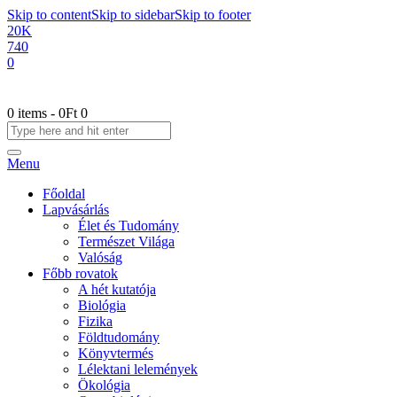
Skip to content
Skip to sidebar
Skip to footer
20K
740
0
0 items
-
0Ft
0
Menu
Főoldal
Lapvásárlás
Élet és Tudomány
Természet Világa
Valóság
Főbb rovatok
A hét kutatója
Biológia
Fizika
Földtudomány
Könyvtermés
Lélektani lelemények
Ökológia