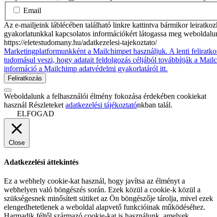
Email
Az e-mailjeink láblécében található linkre kattintva bármikor leiratko
gyakorlatunkkal kapcsolatos információkért látogassa meg weboldalu
https://eletestudomany.hu/adatkezelesi-tajekoztato/
Marketingplatformunkként a Mailchimpet használjuk. A lenti feliratko
tudomásul veszi, hogy adatait feldolgozás céljából továbbítják a Mai
információ a Mailchimp adatvédelmi gyakorlatáról itt.
Weboldalunk a felhasználói élmény fokozása érdekében cookiekat
használ Részleteket
adatkezelési tájékoztató
nkban talál.
ELFOGAD
Close
Adatkezelési áttekintés
Ez a webhely cookie-kat használ, hogy javítsa az élményt a
webhelyen való böngészés során. Ezek közül a cookie-k közül a
szükségesnek minősített sütiket az Ön böngészője tárolja, mivel ezek
elengedhetetlenek a weboldal alapvető funkcióinak működéséhez.
Harmadik féltől származó cookie-kat is használunk, amelyek