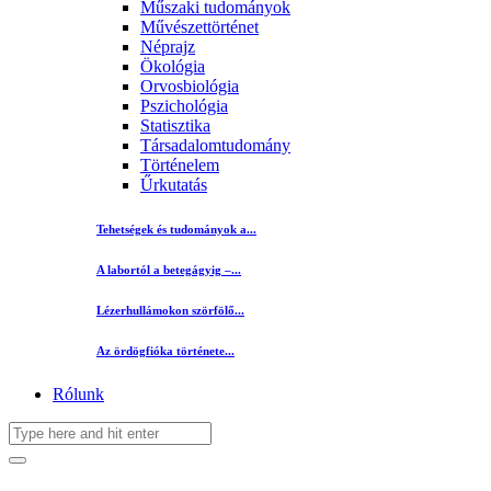
Műszaki tudományok
Művészettörténet
Néprajz
Ökológia
Orvosbiológia
Pszichológia
Statisztika
Társadalomtudomány
Történelem
Űrkutatás
Tehetségek és tudományok a...
A labortól a betegágyig –...
Lézerhullámokon szörfölő...
Az ördögfióka története...
Rólunk