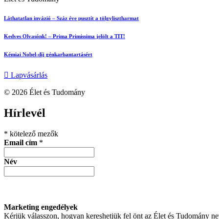
Láthatatlan invázió – Száz éve pusztít a tölgylisztharmat
Kedves Olvasónk! – Prima Primissima jelölt a TIT!
Kémiai Nobel-díj génkarbantartásért
Lapvásárlás
© 2026 Élet és Tudomány
facebook-
youtube-
email
Hírlevél
1
1
*
kötelező mezők
Email cím
*
Név
Marketing engedélyek
Kérjük válasszon, hogyan kereshetjük fel önt az Élet és Tudomány n