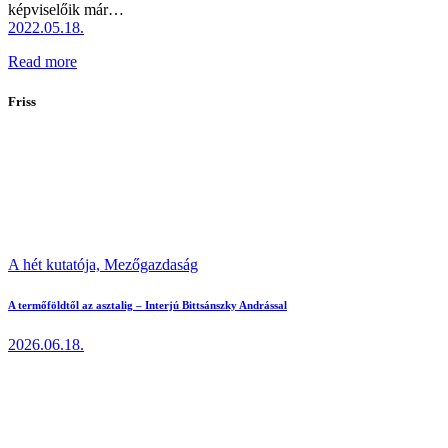
képviselőik már…
2022.05.18.
Read more
Friss
A hét kutatója,
Mezőgazdaság
A termőföldtől az asztalig – Interjú Bittsánszky Andrással
2026.06.18.