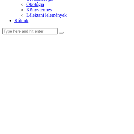
Ökológia
Könyvtermés
Lélektani lelemények
Rólunk
facebook-
youtube-
email
1
1