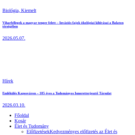
Biológia,
Kiemelt
Viharfellegek a magyar tenger felett – Inváziós fajok ökológiai kihívásai a Balaton
térségében
2026.05.07.
Hírek
Emlékülés Kaposváron – 185 éves a Tudományos Ismeretterjesztő Társulat
2026.03.10.
Főoldal
Kosár
Élet és Tudomány
Előfizetések
Kedvezményes előfizetés az Élet és