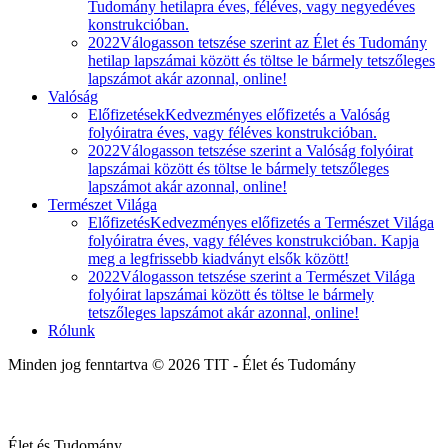
Tudomány hetilapra éves, féléves, vagy negyedéves
konstrukcióban.
2022
Válogasson tetszése szerint az Élet és Tudomány
hetilap lapszámai között és töltse le bármely tetszőleges
lapszámot akár azonnal, online!
Valóság
Előfizetések
Kedvezményes előfizetés a Valóság
folyóiratra éves, vagy féléves konstrukcióban.
2022
Válogasson tetszése szerint a Valóság folyóirat
lapszámai között és töltse le bármely tetszőleges
lapszámot akár azonnal, online!
Természet Világa
Előfizetés
Kedvezményes előfizetés a Természet Világa
folyóiratra éves, vagy féléves konstrukcióban. Kapja
meg a legfrissebb kiadványt elsők között!
2022
Válogasson tetszése szerint a Természet Világa
folyóirat lapszámai között és töltse le bármely
tetszőleges lapszámot akár azonnal, online!
Rólunk
Minden jog fenntartva © 2026 TIT - Élet és Tudomány
Élet és Tudomány