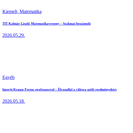
Kiemelt,
Matematika
TIT Kalmár László Matematikaverseny – Szakmai beszámoló
2026.05.29.
Egyéb
Interjú Krausz Ferenc professzorral – Élvonallal a világra szóló eredményekért
2026.05.18.