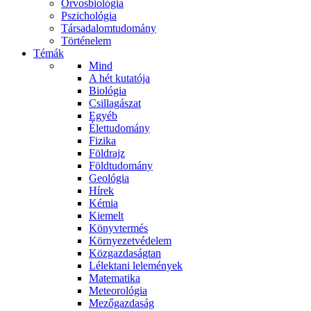
Orvosbiológia
Pszichológia
Társadalomtudomány
Történelem
Témák
Mind
A hét kutatója
Biológia
Csillagászat
Egyéb
Élettudomány
Fizika
Földrajz
Földtudomány
Geológia
Hírek
Kémia
Kiemelt
Könyvtermés
Környezetvédelem
Közgazdaságtan
Lélektani lelemények
Matematika
Meteorológia
Mezőgazdaság