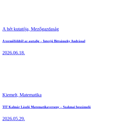
A hét kutatója,
Mezőgazdaság
A termőföldtől az asztalig – Interjú Bittsánszky Andrással
2026.06.18.
Kiemelt,
Matematika
TIT Kalmár László Matematikaverseny – Szakmai beszámoló
2026.05.29.