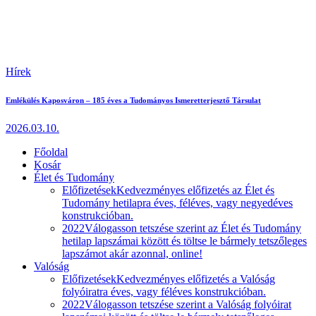
Hírek
Emlékülés Kaposváron – 185 éves a Tudományos Ismeretterjesztő Társulat
2026.03.10.
Főoldal
Kosár
Élet és Tudomány
Előfizetések
Kedvezményes előfizetés az Élet és
Tudomány hetilapra éves, féléves, vagy negyedéves
konstrukcióban.
2022
Válogasson tetszése szerint az Élet és Tudomány
hetilap lapszámai között és töltse le bármely tetszőleges
lapszámot akár azonnal, online!
Valóság
Előfizetések
Kedvezményes előfizetés a Valóság
folyóiratra éves, vagy féléves konstrukcióban.
2022
Válogasson tetszése szerint a Valóság folyóirat