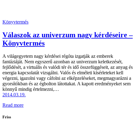
Könyvtermés
Válaszok az univerzum nagy kérdéseire –
Könyvtermés
A világegyetem nagy kérdései régóta izgatják az emberek
fantáziáját. Nem egyszerű azonban az univerzum keletkezését,
fejlődését, a virtuális és valódi tér és idő összefüggéseit, az anyag és
energia kapcsolatát vizsgálni. Valós és elméleti kísérleteket kell
végezni, igazolni vagy cáfolni az elképzeléseket, megmagyarázni a
gyorsítókban és az égbolton látottakat. A kapott eredményeket sem
könnyű mindig értelmezni,…
2014.03.19.
Read more
Friss