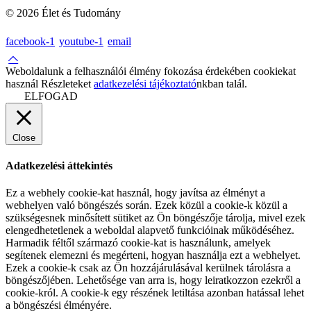
© 2026 Élet és Tudomány
facebook-1
youtube-1
email
Weboldalunk a felhasználói élmény fokozása érdekében cookiekat
használ Részleteket
adatkezelési tájékoztató
nkban talál.
ELFOGAD
Close
Adatkezelési áttekintés
Ez a webhely cookie-kat használ, hogy javítsa az élményt a
webhelyen való böngészés során. Ezek közül a cookie-k közül a
szükségesnek minősített sütiket az Ön böngészője tárolja, mivel ezek
elengedhetetlenek a weboldal alapvető funkcióinak működéséhez.
Harmadik féltől származó cookie-kat is használunk, amelyek
segítenek elemezni és megérteni, hogyan használja ezt a webhelyet.
Ezek a cookie-k csak az Ön hozzájárulásával kerülnek tárolásra a
böngészőjében. Lehetősége van arra is, hogy leiratkozzon ezekről a
cookie-król. A cookie-k egy részének letiltása azonban hatással lehet
a böngészési élményére.