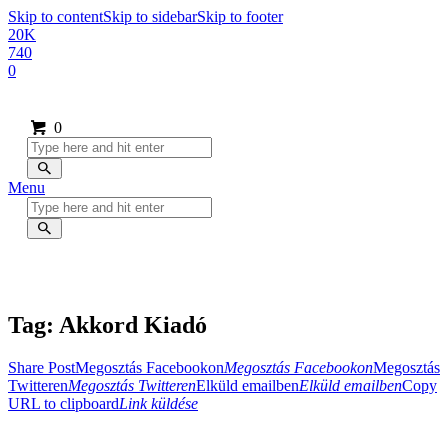
Skip to content
Skip to sidebar
Skip to footer
20K
740
0
0
Menu
Tag: Akkord Kiadó
Share Post
Megosztás Facebookon
Megosztás Facebookon
Megosztás
Twitteren
Megosztás Twitteren
Elküld emailben
Elküld emailben
Copy
URL to clipboard
Link küldése