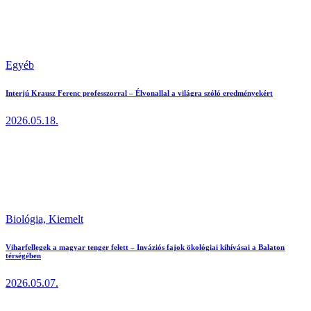
Egyéb
Interjú Krausz Ferenc professzorral – Élvonallal a világra szóló eredményekért
2026.05.18.
Biológia,
Kiemelt
Viharfellegek a magyar tenger felett – Inváziós fajok ökológiai kihívásai a Balaton
térségében
2026.05.07.