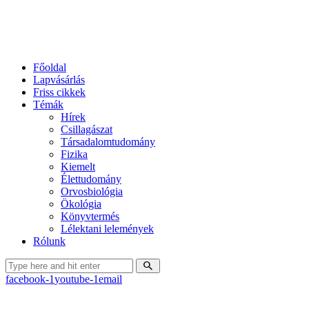
Főoldal
Lapvásárlás
Friss cikkek
Témák
Hírek
Csillagászat
Társadalomtudomány
Fizika
Kiemelt
Élettudomány
Orvosbiológia
Ökológia
Könyvtermés
Lélektani lelemények
Rólunk
facebook-1
youtube-1
email