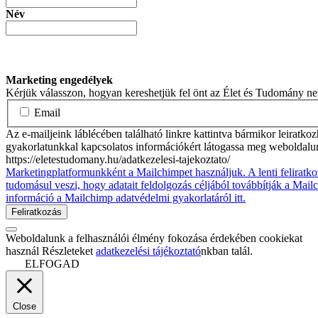
Név
Marketing engedélyek
Kérjük válasszon, hogyan kereshetjük fel önt az Élet és Tudomány n
Email
Az e-mailjeink láblécében található linkre kattintva bármikor leiratko
gyakorlatunkkal kapcsolatos információkért látogassa meg weboldalu
https://eletestudomany.hu/adatkezelesi-tajekoztato/
Marketingplatformunkként a Mailchimpet használjuk. A lenti feliratko
tudomásul veszi, hogy adatait feldolgozás céljából továbbítják a Mai
információ a Mailchimp adatvédelmi gyakorlatáról itt.
Weboldalunk a felhasználói élmény fokozása érdekében cookiekat
használ Részleteket
adatkezelési tájékoztató
nkban talál.
ELFOGAD
Close