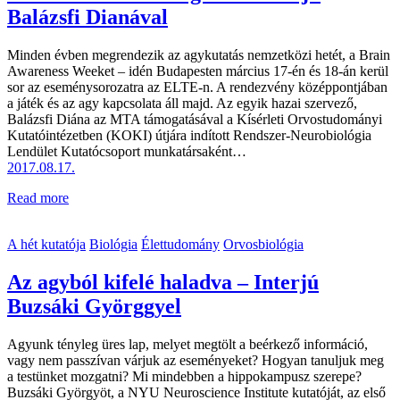
Balázsfi Dianával
Minden évben megrendezik az agykutatás nemzetközi hetét, a Brain
Awareness Weeket – idén Budapesten március 17-én és 18-án kerül
sor az eseménysorozatra az ELTE-n. A rendezvény középpontjában
a játék és az agy kapcsolata áll majd. Az egyik hazai szervező,
Balázsfi Diána az MTA támogatásával a Kísérleti Orvostudományi
Kutatóintézetben (KOKI) útjára indított Rendszer-Neurobiológia
Lendület Kutatócsoport munkatársaként…
2017.08.17.
Read more
A hét kutatója
Biológia
Élettudomány
Orvosbiológia
Az agyból kifelé haladva – Interjú
Buzsáki Györggyel
Agyunk tényleg üres lap, melyet megtölt a beérkező információ,
vagy nem passzívan várjuk az eseményeket? Hogyan tanuljuk meg
a testünket mozgatni? Mi mindebben a hippokampusz szerepe?
Buzsáki Györgyöt, a NYU Neuroscience Institute kutatóját, az első