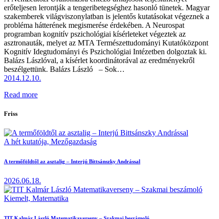
erőteljesen lerontják a tengeribetegséghez hasonló tünetek. Magyar
szakemberek világviszonylatban is jelentős kutatásokat végeznek a
probléma hátterének megismerése érdekében. A Neurospat
programban kognitív pszichológiai kísérleteket végeztek az
asztronauták, melyet az MTA Természettudományi Kutatóközpont
Kognitív Idegtudományi és Pszichológiai Intézetben dolgoztak ki.
Balázs Lászlóval, a kísérlet koordinátorával az eredményekről
beszélgettünk. Balázs László – Sok…
2014.12.10.
Read more
Friss
A hét kutatója,
Mezőgazdaság
A termőföldtől az asztalig – Interjú Bittsánszky Andrással
2026.06.18.
Kiemelt,
Matematika
TIT Kalmár László Matematikaverseny – Szakmai beszámoló