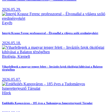
2026.05.29.
Egyéb
Interjú Krausz Ferenc professzorral – Élvonallal a világra szóló eredményekért
2026.05.18.
Biológia,
Kiemelt
Viharfellegek a magyar tenger felett – Inváziós fajok ökológiai kihívásai a Balaton
térségében
2026.05.07.
Hírek
Emlékülés Kaposváron – 185 éves a Tudományos Ismeretterjesztő Társulat