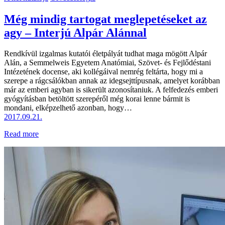
Még mindig tartogat meglepetéseket az
agy – Interjú Alpár Alánnal
Rendkívül izgalmas kutatói életpályát tudhat maga mögött Alpár
Alán, a Semmelweis Egyetem Anatómiai, Szövet- és Fejlődéstani
Intézetének docense, aki kollégáival nemrég feltárta, hogy mi a
szerepe a rágcsálókban annak az idegsejttípusnak, amelyet korábban
már az emberi agyban is sikerült azonosítaniuk. A felfedezés emberi
gyógyításban betöltött szerepéről még korai lenne bármit is
mondani, elképzelhető azonban, hogy…
2017.09.21.
Read more