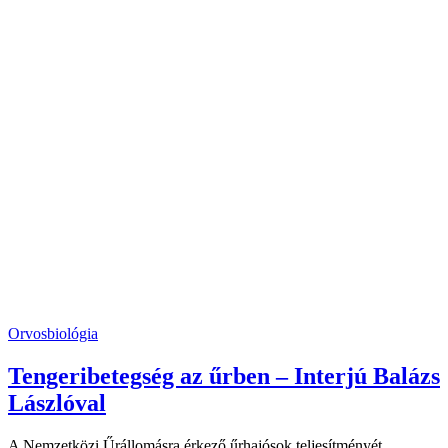
Orvosbiológia
Tengeribetegség az űrben – Interjú Balázs
Lászlóval
A Nemzetközi Űrállomásra érkező űrhajósok teljesítményét