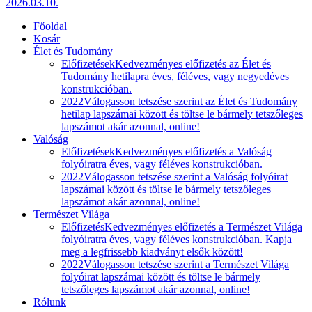
2026.03.10.
Főoldal
Kosár
Élet és Tudomány
Előfizetések
Kedvezményes előfizetés az Élet és
Tudomány hetilapra éves, féléves, vagy negyedéves
konstrukcióban.
2022
Válogasson tetszése szerint az Élet és Tudomány
hetilap lapszámai között és töltse le bármely tetszőleges
lapszámot akár azonnal, online!
Valóság
Előfizetések
Kedvezményes előfizetés a Valóság
folyóiratra éves, vagy féléves konstrukcióban.
2022
Válogasson tetszése szerint a Valóság folyóirat
lapszámai között és töltse le bármely tetszőleges
lapszámot akár azonnal, online!
Természet Világa
Előfizetés
Kedvezményes előfizetés a Természet Világa
folyóiratra éves, vagy féléves konstrukcióban. Kapja
meg a legfrissebb kiadványt elsők között!
2022
Válogasson tetszése szerint a Természet Világa
folyóirat lapszámai között és töltse le bármely
tetszőleges lapszámot akár azonnal, online!
Rólunk