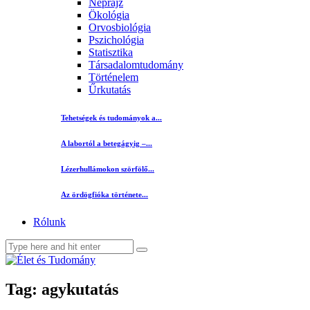
Néprajz
Ökológia
Orvosbiológia
Pszichológia
Statisztika
Társadalomtudomány
Történelem
Űrkutatás
Tehetségek és tudományok a...
A labortól a betegágyig –...
Lézerhullámokon szörfölő...
Az ördögfióka története...
Rólunk
Tag: agykutatás