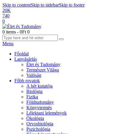
Skip to content
Skip to sidebar
Skip to footer
20K
740
0
0 items
-
0Ft
0
Menu
Főoldal
Lapvásárlás
Élet és Tudomány
Természet Világa
Valóság
Főbb rovatok
A hét kutatója
Biológia
Fizika
Földtudomány
Könyvtermés
Lélektani lelemények
Ökológia
Orvosbiológia
Pszichológia