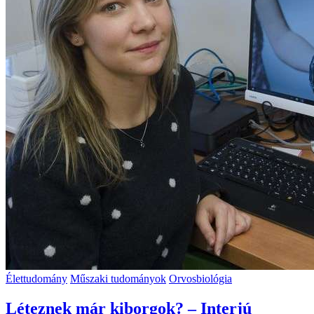
Élettudomány
Műszaki tudományok
Orvosbiológia
Léteznek már kiborgok? – Interjú