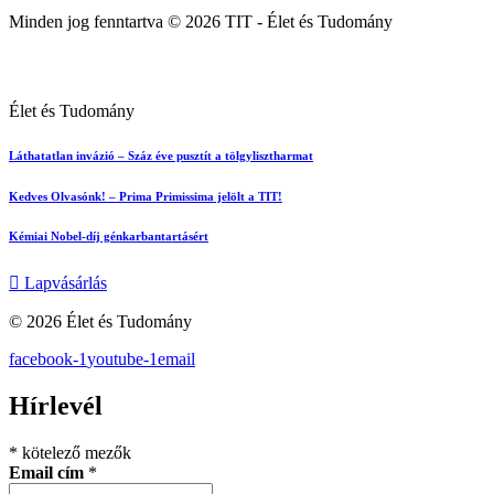
Minden jog fenntartva © 2026 TIT - Élet és Tudomány
Élet és Tudomány
Láthatatlan invázió – Száz éve pusztít a tölgylisztharmat
Kedves Olvasónk! – Prima Primissima jelölt a TIT!
Kémiai Nobel-díj génkarbantartásért
Lapvásárlás
© 2026 Élet és Tudomány
facebook-1
youtube-1
email
Hírlevél
*
kötelező mezők
Email cím
*