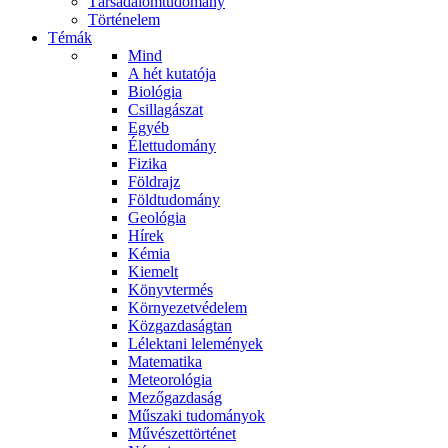
Társadalomtudomány
Történelem
Témák
Mind
A hét kutatója
Biológia
Csillagászat
Egyéb
Élettudomány
Fizika
Földrajz
Földtudomány
Geológia
Hírek
Kémia
Kiemelt
Könyvtermés
Környezetvédelem
Közgazdaságtan
Lélektani lelemények
Matematika
Meteorológia
Mezőgazdaság
Műszaki tudományok
Művészettörténet