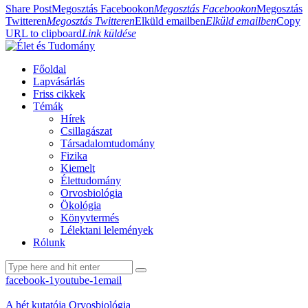
Share Post
Megosztás Facebookon
Megosztás Facebookon
Megosztás
Twitteren
Megosztás Twitteren
Elküld emailben
Elküld emailben
Copy
URL to clipboard
Link küldése
Főoldal
Lapvásárlás
Friss cikkek
Témák
Hírek
Csillagászat
Társadalomtudomány
Fizika
Kiemelt
Élettudomány
Orvosbiológia
Ökológia
Könyvtermés
Lélektani lelemények
Rólunk
facebook-1
youtube-1
email
A hét kutatója
Orvosbiológia