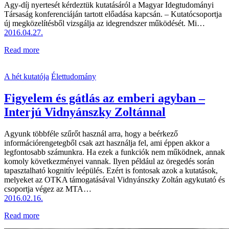
Agy-díj nyertesét kérdeztük kutatásáról a Magyar Idegtudományi
Társaság konferenciáján tartott előadása kapcsán. – Kutatócsoportja
új megközelítésből vizsgálja az idegrendszer működését. Mi…
2016.04.27.
Read more
A hét kutatója
Élettudomány
Figyelem és gátlás az emberi agyban –
Interjú Vidnyánszky Zoltánnal
Agyunk többféle szűrőt használ arra, hogy a beérkező
információrengetegből csak azt használja fel, ami éppen akkor a
legfontosabb számunkra. Ha ezek a funkciók nem működnek, annak
komoly következményei vannak. Ilyen például az öregedés során
tapasztalható kognitív leépülés. Ezért is fontosak azok a kutatások,
melyeket az OTKA támogatásával Vidnyánszky Zoltán agykutató és
csoportja végez az MTA…
2016.02.16.
Read more