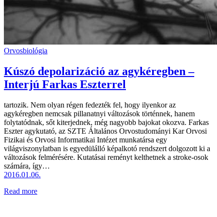
Orvosbiológia
Kúszó depolarizáció az agykéregben –
Interjú Farkas Eszterrel
tartozik. Nem olyan régen fedezték fel, hogy ilyenkor az
agykéregben nemcsak pillanatnyi változások történnek, hanem
folytatódnak, sőt kiterjednek, még nagyobb bajokat okozva. Farkas
Eszter agykutató, az SZTE Általános Orvostudományi Kar Orvosi
Fizikai és Orvosi Informatikai Intézet munkatársa egy
világviszonylatban is egyedülálló képalkotó rendszert dolgozott ki a
változások felmérésére. Kutatásai reményt kelthetnek a stroke-osok
számára, így…
2016.01.06.
Read more