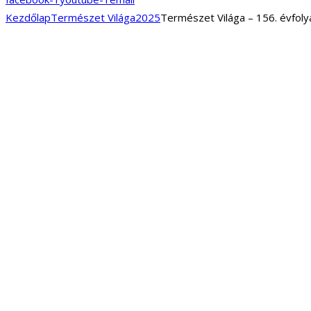
Kezdőlap
Természet Világa
2025
Természet Világa – 156. évfol