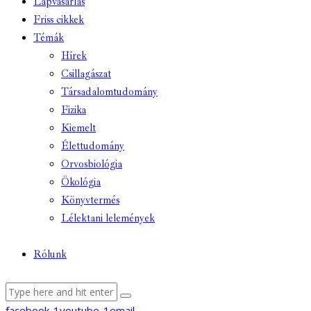
Lapvásárlás
Friss cikkek
Témák
Hírek
Csillagászat
Társadalomtudomány
Fizika
Kiemelt
Élettudomány
Orvosbiológia
Ökológia
Könyvtermés
Lélektani lelemények
Rólunk
facebook-1
youtube-1
email