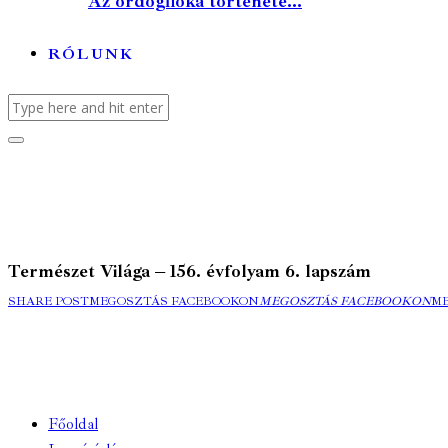
Az ördögfióka története...
RÓLUNK
Természet Világa – 156. évfolyam 6. lapszám
SHARE POST
MEGOSZTÁS FACEBOOKON
MEGOSZTÁS FACEBOOKON
M
Főoldal