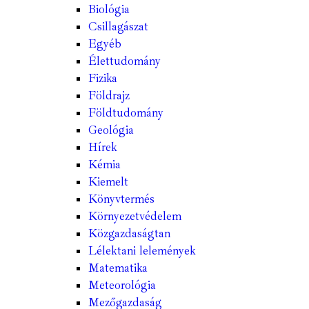
Biológia
Csillagászat
Egyéb
Élettudomány
Fizika
Földrajz
Földtudomány
Geológia
Hírek
Kémia
Kiemelt
Könyvtermés
Környezetvédelem
Közgazdaságtan
Lélektani lelemények
Matematika
Meteorológia
Mezőgazdaság