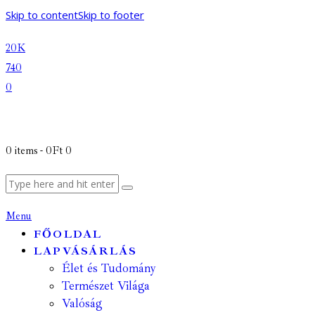
Skip to content
Skip to footer
20K
740
0
0 items
-
0Ft
0
Menu
FŐOLDAL
LAPVÁSÁRLÁS
Élet és Tudomány
Természet Világa
Valóság