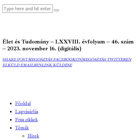
Élet és Tudomány – LXXVIII. évfolyam – 46. szám
– 2023. november 16. (digitális)
MEGOSZTÁS
MEGOSZTÁS
ELK
SHARE POST
MEGOSZTÁS FACEBOOKON
MEGOSZTÁS TWITTEREN
FACEBOOKON
COPY
TWITTEREN
EMA
ELKÜLD EMAILBEN
LINK KÜLDÉSE
URL
TO
CLIPBOARD
Főoldal
Lapvásárlás
Friss cikkek
Témák
Hírek