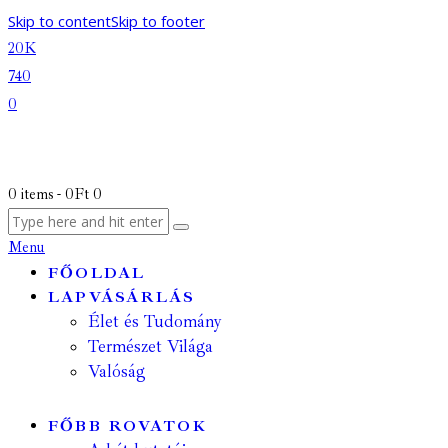
Skip to content
Skip to footer
20K
740
0
0 items
-
0Ft
0
Menu
FŐOLDAL
LAPVÁSÁRLÁS
Élet és Tudomány
Természet Világa
Valóság
FŐBB ROVATOK