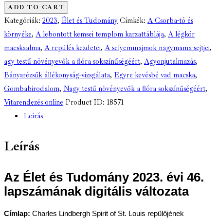
és
ADD TO CART
Tudomány
Kategóriák:
2023
,
Élet és Tudomány
Címkék:
A Csorba-tó és
-
környéke
,
A lebontott kemsei templom karzattáblája
,
A légkör
LXXVIII.
macskaalma
,
A repülés kezdetei
,
A selyemmajmok nagymama-sejtjei
,
évfolyam
agy testű növényevők a flóra sokszínűségéért
,
Agyonjutalmazás
,
-
Bányarézsűk állékonyság-vizsgálata
,
Egyre kevésbé vad macska
,
46.
Gombabirodalom
,
Nagy testű növényevők a flóra sokszínűségéért
,
szám
Vitarendezés online
Product ID:
18571
-
Leírás
2023.
november
Leírás
16.
(digitális)
mennyiség
Az Élet és Tudomány 2023. évi 46.
lapszámának digitális változata
Címlap:
Charles Lindbergh Spirit of St. Louis repülőjének