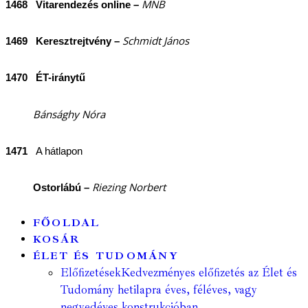
MNB
1468 Vitarendezés online –
Schmidt János
1469 Keresztrejtvény
–
1470
ÉT-iránytű
Bánsághy Nóra
1471
A hátlapon
Riezing Norbert
Ostorlábú –
FŐOLDAL
KOSÁR
ÉLET ÉS TUDOMÁNY
Előfizetések
Kedvezményes előfizetés az Élet és
Tudomány hetilapra éves, féléves, vagy
negyedéves konstrukcióban.