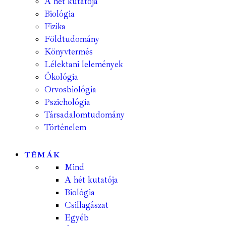
A hét kutatója
Biológia
Fizika
Földtudomány
Könyvtermés
Lélektani lelemények
Ökológia
Orvosbiológia
Pszichológia
Társadalomtudomány
Történelem
TÉMÁK
Mind
A hét kutatója
Biológia
Csillagászat
Egyéb