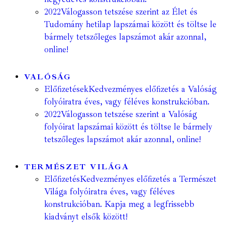
2022
Válogasson tetszése szerint az Élet és
Tudomány hetilap lapszámai között és töltse le
bármely tetszőleges lapszámot akár azonnal,
online!
VALÓSÁG
Előfizetések
Kedvezményes előfizetés a Valóság
folyóiratra éves, vagy féléves konstrukcióban.
2022
Válogasson tetszése szerint a Valóság
folyóirat lapszámai között és töltse le bármely
tetszőleges lapszámot akár azonnal, online!
TERMÉSZET VILÁGA
Előfizetés
Kedvezményes előfizetés a Természet
Világa folyóiratra éves, vagy féléves
konstrukcióban. Kapja meg a legfrissebb
kiadványt elsők között!