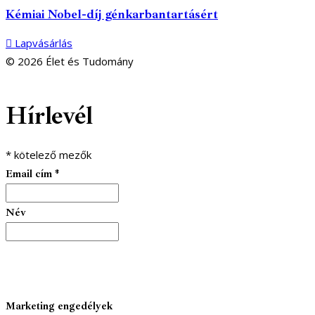
Kémiai Nobel-díj génkarbantartásért
Lapvásárlás
© 2026 Élet és Tudomány
facebook-
youtube-
email
Hírlevél
1
1
*
kötelező mezők
Email cím
*
Név
Marketing engedélyek