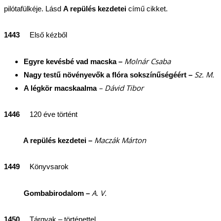
pilótafülkéje. Lásd
A repülés kezdetei
című cikket.
1443
Első kézből
Molnár Csaba
Egyre kevésbé vad macska –
Sz. M.
Nagy testű növényevők a flóra sokszínűségéért –
– Dávid Tibor
A légkör macskaalma
1446
120 éve történt
Maczák Márton
A repülés kezdetei –
1449
Könyvsarok
A. V.
Gombabirodalom –
1450
Tárgyak – történettel