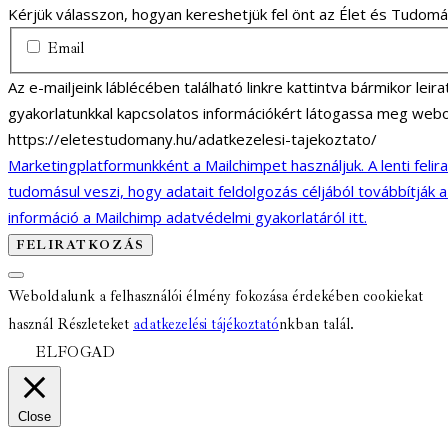
Kérjük válasszon, hogyan kereshetjük fel önt az Élet és Tudom
Email
Az e-mailjeink láblécében található linkre kattintva bármikor lei
gyakorlatunkkal kapcsolatos információkért látogassa meg webo
https://eletestudomany.hu/adatkezelesi-tajekoztato/
Marketingplatformunkként a Mailchimpet használjuk. A lenti felir
tudomásul veszi, hogy adatait feldolgozás céljából továbbítják 
információ a Mailchimp adatvédelmi gyakorlatáról itt.
Weboldalunk a felhasználói élmény fokozása érdekében cookiekat
használ Részleteket
adatkezelési tájékoztató
nkban talál.
ELFOGAD
Close