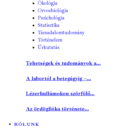
Ökológia
Orvosbiológia
Pszichológia
Statisztika
Társadalomtudomány
Történelem
Űrkutatás
Tehetségek és tudományok a...
A labortól a betegágyig –...
Lézerhullámokon szörfölő...
Az ördögfióka története...
RÓLUNK