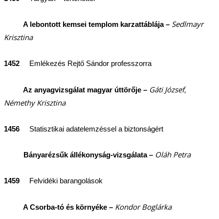
Sedlmayr
A lebontott kemsei templom karzattáblája –
Krisztina
1452
Emlékezés Rejtő Sándor professzorra
Gáti József,
Az anyagvizsgálat magyar úttörője –
Némethy Krisztina
1456
Statisztikai adatelemzéssel a biztonságért
Oláh Petra
Bányarézsűk állékonyság-vizsgálata –
1459
Felvidéki barangolások
Kondor Boglárka
A Csorba-tó és környéke –