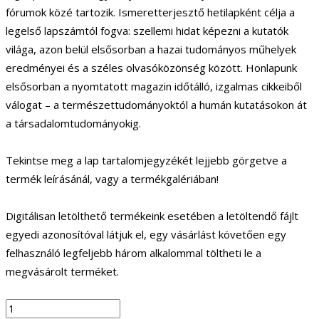
fórumok közé tartozik. Ismeretterjesztő hetilapként célja a
legelső lapszámtól fogva: szellemi hidat képezni a kutatók
világa, azon belül elsősorban a hazai tudományos műhelyek
eredményei és a széles olvasóközönség között. Honlapunk
elsősorban a nyomtatott magazin időtálló, izgalmas cikkeiből
válogat – a természettudományoktól a humán kutatásokon át
a társadalomtudományokig.
Tekintse meg a lap tartalomjegyzékét lejjebb görgetve a
termék leírásánál, vagy a termékgalériában!
Digitálisan letölthető termékeink esetében a letöltendő fájlt
egyedi azonosítóval látjuk el, egy vásárlást követően egy
felhasználó legfeljebb három alkalommal töltheti le a
megvásárolt terméket.
Élet