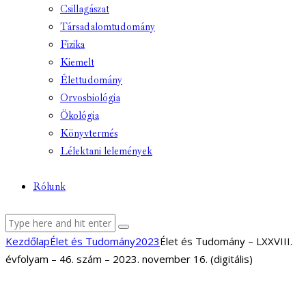
Csillagászat
Társadalomtudomány
Fizika
Kiemelt
Élettudomány
Orvosbiológia
Ökológia
Könyvtermés
Lélektani lelemények
Rólunk
facebook-
youtube-
email
Kezdőlap
Élet és Tudomány
2023
Élet és Tudomány – LXXVIII.
1
1
évfolyam – 46. szám – 2023. november 16. (digitális)