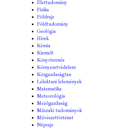
Élettudomány
Fizika
Földrajz
Földtudomány
Geológia
Hírek
Kémia
Kiemelt
Könyvtermés
Környezetvédelem
Közgazdaságtan
Lélektani lelemények
Matematika
Meteorológia
Mezőgazdaság
Műszaki tudományok
Művészettörténet
Néprajz