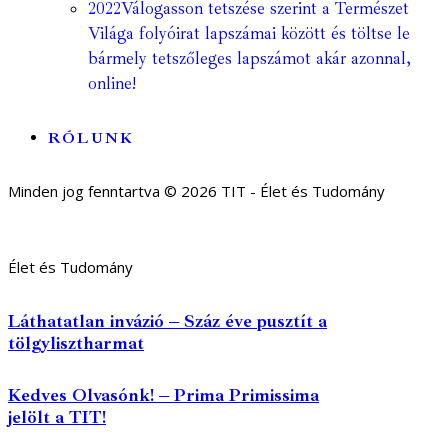
2022
Válogasson tetszése szerint a Természet
Világa folyóirat lapszámai között és töltse le
bármely tetszőleges lapszámot akár azonnal,
online!
RÓLUNK
Minden jog fenntartva © 2026 TIT - Élet és Tudomány
Élet és Tudomány
Láthatatlan invázió – Száz éve pusztít a
tölgylisztharmat
Kedves Olvasónk! – Prima Primissima
jelölt a TIT!