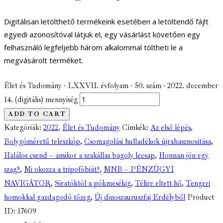
Digitálisan letölthető termékeink esetében a letöltendő fájlt
egyedi azonosítóval látjuk el, egy vásárlást követően egy
felhasználó legfeljebb három alkalommal töltheti le a
megvásárolt terméket.
Élet és Tudomány - LXXVII. évfolyam - 50. szám - 2022. december
14. (digitális) mennyiség
ADD TO CART
Kategóriák:
2022
,
Élet és Tudomány
Címkék:
Az első lépés
,
Bolygóméretű teleszkóp
,
Csomagolási hulladékok újrahasznosítása
,
Halálos csend – amikor a szakállas bagoly lecsap
,
Honnan jön egy
szag?
,
Mi okozza a tripofóbiát?
,
MNB – PÉNZÜGYI
NAVIGÁTOR
,
Siratóktól a pókmesékig
,
Télire eltett hő
,
Tengeri
homokkal gazdagodó tőzeg
,
Új dinoszauruszfaj Erdélyből
Product
ID:
17609