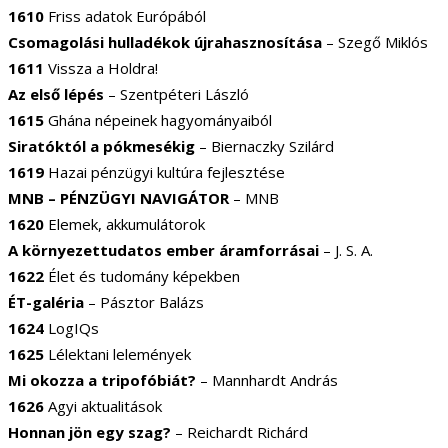
1610
Friss adatok Európából
Csomagolási hulladékok újrahasznosítása
– Szegő Miklós
1611
Vissza a Holdra!
Az első lépés
– Szentpéteri László
1615
Ghána népeinek hagyományaiból
Siratóktól a pókmesékig
– Biernaczky Szilárd
1619
Hazai pénzügyi kultúra fejlesztése
MNB – PÉNZÜGYI NAVIGÁTOR
– MNB
1620
Elemek, akkumulátorok
A környezettudatos ember áramforrásai
– J. S. A.
1622
Élet és tudomány képekben
ÉT-galéria
– Pásztor Balázs
1624
LogIQs
1625
Lélektani lelemények
Mi okozza a tripofóbiát?
– Mannhardt András
1626
Agyi aktualitások
Honnan jön egy szag?
– Reichardt Richárd