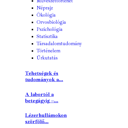
Művészettörténet
Néprajz
Ökológia
Orvosbiológia
Pszichológia
Statisztika
Társadalomtudomány
Történelem
Űrkutatás
Tehetségek és
tudományok a...
A labortól a
betegágyig –...
Lézerhullámokon
szörfölő...