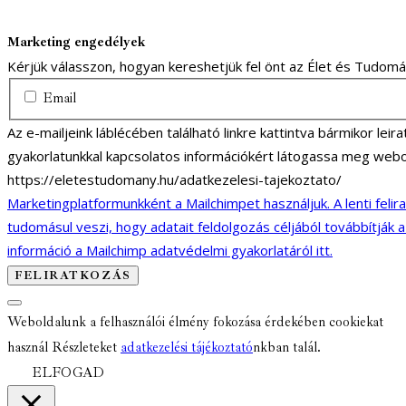
Marketing engedélyek
Kérjük válasszon, hogyan kereshetjük fel önt az Élet és Tudom
Email
Az e-mailjeink láblécében található linkre kattintva bármikor lei
gyakorlatunkkal kapcsolatos információkért látogassa meg webo
https://eletestudomany.hu/adatkezelesi-tajekoztato/
Marketingplatformunkként a Mailchimpet használjuk. A lenti felir
tudomásul veszi, hogy adatait feldolgozás céljából továbbítják 
információ a Mailchimp adatvédelmi gyakorlatáról itt.
Weboldalunk a felhasználói élmény fokozása érdekében cookiekat
használ Részleteket
adatkezelési tájékoztató
nkban talál.
ELFOGAD