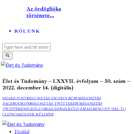
Az ördögfióka
története...
RÓLUNK
Élet és Tudomány – LXXVII. évfolyam – 50. szám –
2022. december 14. (digitális)
SHARE POST
MEGOSZTÁS FACEBOOKON
MEGOSZTÁS
FACEBOOKON
MEGOSZTÁS TWITTEREN
MEGOSZTÁS
TWITTEREN
ELKÜLD EMAILBEN
ELKÜLD EMAILBEN
COPY URL TO
CLIPBOARD
LINK KÜLDÉSE
Főoldal