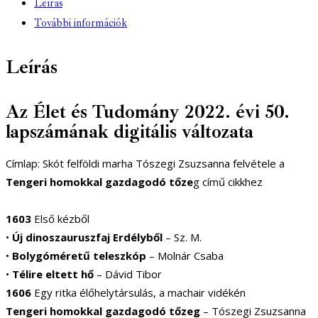
Leírás
További információk
Leírás
Az Élet és Tudomány 2022. évi 50.
lapszámának digitális változata
Címlap: Skót felföldi marha Tószegi Zsuzsanna felvétele a
Tengeri homokkal gazdagodó tőze
g című cikkhez
1603
Első kézből
•
Új dinoszauruszfaj Erdélyből
– Sz. M.
•
Bolygóméretű teleszkóp
– Molnár Csaba
•
Télire eltett hő
– Dávid Tibor
1606
Egy ritka élőhelytársulás, a machair vidékén
Tengeri homokkal gazdagodó tőzeg
– Tószegi Zsuzsanna