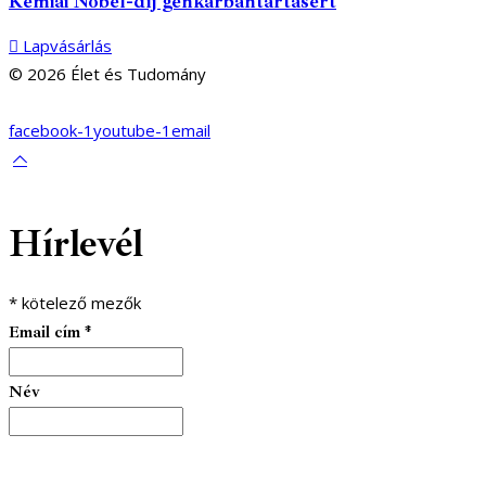
Kémiai Nobel-díj génkarbantartásért
Lapvásárlás
© 2026 Élet és Tudomány
facebook-1
youtube-1
email
Hírlevél
*
kötelező mezők
Email cím
*
Név