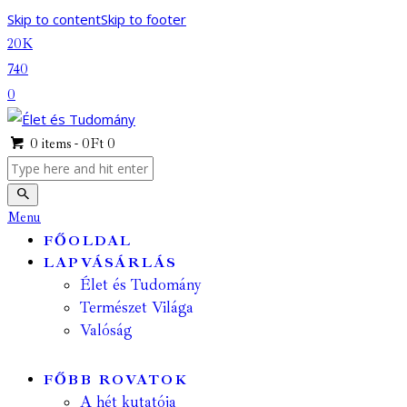
Skip to content
Skip to footer
20K
740
0
0 items
-
0Ft
0
Menu
FŐOLDAL
LAPVÁSÁRLÁS
Élet és Tudomány
Természet Világa
Valóság
FŐBB ROVATOK
A hét kutatója