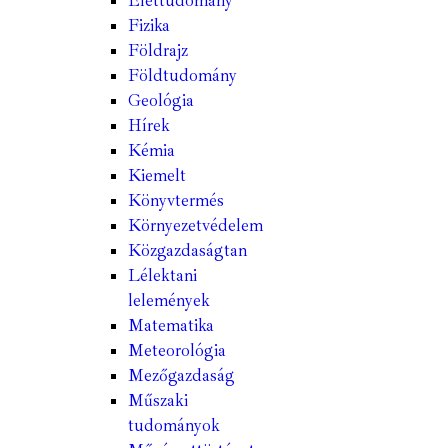
Élettudomány
Fizika
Földrajz
Földtudomány
Geológia
Hírek
Kémia
Kiemelt
Könyvtermés
Környezetvédelem
Közgazdaságtan
Lélektani
lelemények
Matematika
Meteorológia
Mezőgazdaság
Műszaki
tudományok