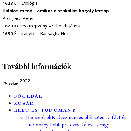
1628
ÉT-Etológia
Halálos csend – amikor a szakállas bagoly lecsap
–
Pongrácz Péter
1629
Keresztrejtvény – Schmidt János
1630
ÉT-iránytű – Bánsághy Nóra
További információk
2022
Évszám
FŐOLDAL
KOSÁR
ÉLET ÉS TUDOMÁNY
Előfizetések
Kedvezményes előfizetés az Élet és
Tudomány hetilapra éves, féléves, vagy