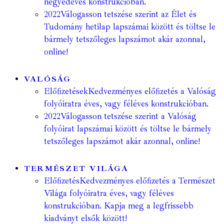
negyedéves konstrukcióban.
2022
Válogasson tetszése szerint az Élet és
Tudomány hetilap lapszámai között és töltse le
bármely tetszőleges lapszámot akár azonnal,
online!
VALÓSÁG
Előfizetések
Kedvezményes előfizetés a Valóság
folyóiratra éves, vagy féléves konstrukcióban.
2022
Válogasson tetszése szerint a Valóság
folyóirat lapszámai között és töltse le bármely
tetszőleges lapszámot akár azonnal, online!
TERMÉSZET VILÁGA
Előfizetés
Kedvezményes előfizetés a Természet
Világa folyóiratra éves, vagy féléves
konstrukcióban. Kapja meg a legfrissebb
kiadványt elsők között!