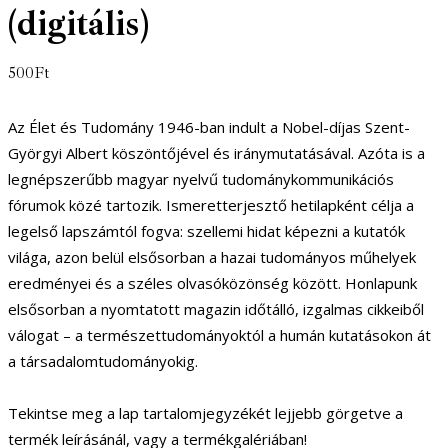
(digitális)
500
Ft
Az Élet és Tudomány 1946-ban indult a Nobel-díjas Szent-
Györgyi Albert köszöntőjével és iránymutatásával. Azóta is a
legnépszerűbb magyar nyelvű tudománykommunikációs
fórumok közé tartozik. Ismeretterjesztő hetilapként célja a
legelső lapszámtól fogva: szellemi hidat képezni a kutatók
világa, azon belül elsősorban a hazai tudományos műhelyek
eredményei és a széles olvasóközönség között. Honlapunk
elsősorban a nyomtatott magazin időtálló, izgalmas cikkeiből
válogat – a természettudományoktól a humán kutatásokon át
a társadalomtudományokig.
Tekintse meg a lap tartalomjegyzékét lejjebb görgetve a
termék leírásánál, vagy a termékgalériában!