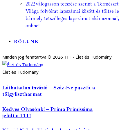
2022
Válogasson tetszése szerint a Természet
Világa folyóirat lapszámai között és töltse le
bármely tetszőleges lapszámot akár azonnal,
online!
RÓLUNK
Minden jog fenntartva © 2026 TIT - Élet és Tudomány
Élet és Tudomány
Láthatatlan invázió – Száz éve pusztít a
tölgylisztharmat
Kedves Olvasónk! – Prima Primissima
jelölt a TIT!