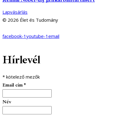
Lapvásárlás
© 2026 Élet és Tudomány
facebook-1
youtube-1
email
Hírlevél
*
kötelező mezők
Email cím
*
Név