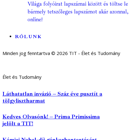
Világa folyóirat lapszámai között és töltse le
bármely tetszőleges lapszámot akár azonnal,
online!
RÓLUNK
Minden jog fenntartva © 2026 TIT - Élet és Tudomány
Élet és Tudomány
Láthatatlan invázió – Száz éve pusztít a
tölgylisztharmat
Kedves Olvasónk! – Prima Primissima
jelölt a TIT!
Kémiai Nobel-díj génkarbantartásért