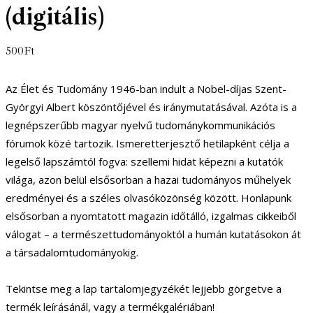
(digitális)
500
Ft
Az Élet és Tudomány 1946-ban indult a Nobel-díjas Szent-
Györgyi Albert köszöntőjével és iránymutatásával. Azóta is a
legnépszerűbb magyar nyelvű tudománykommunikációs
fórumok közé tartozik. Ismeretterjesztő hetilapként célja a
legelső lapszámtól fogva: szellemi hidat képezni a kutatók
világa, azon belül elsősorban a hazai tudományos műhelyek
eredményei és a széles olvasóközönség között. Honlapunk
elsősorban a nyomtatott magazin időtálló, izgalmas cikkeiből
válogat – a természettudományoktól a humán kutatásokon át
a társadalomtudományokig.
Tekintse meg a lap tartalomjegyzékét lejjebb görgetve a
termék leírásánál, vagy a termékgalériában!