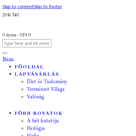
Skip to content
Skip to footer
20K
740
0 items
-
0Ft
0
Menu
FŐOLDAL
LAPVÁSÁRLÁS
Élet és Tudomány
Természet Világa
Valóság
FŐBB ROVATOK
A hét kutatója
Biológia
Fizika