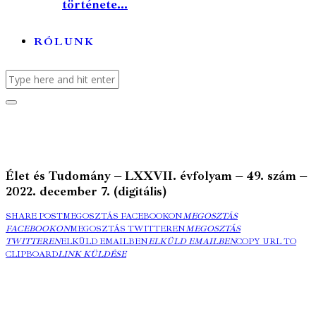
története...
RÓLUNK
Élet és Tudomány – LXXVII. évfolyam – 49. szám –
2022. december 7. (digitális)
SHARE POST
MEGOSZTÁS FACEBOOKON
MEGOSZTÁS
FACEBOOKON
MEGOSZTÁS TWITTEREN
MEGOSZTÁS
TWITTEREN
ELKÜLD EMAILBEN
ELKÜLD EMAILBEN
COPY URL TO
CLIPBOARD
LINK KÜLDÉSE