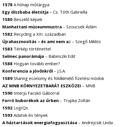
1578
A hónap műtárgya
Egy díszbaba életútja
– Cs. Tóth Gabriella
1580
Beszélő képek
Manhattani múzeummustra
– Szoucsek Ádám
1582
Recycling a XXI. században
Újrahasznosítás – és ami nem a
z – Szegő Miklós
1583
Térkép történettel
Selmec panorámája
– Babinszki Edit
1588
Hogyan tovább ember?
Konferencia a jövőnkről
– J.S.A.
1589
Sharing economy és földkímélő fizetési módok
AZ MNB KÖRNYEZETBARÁT ESZKÖZEI
– MNB
1590
Interjú Facskó Gáborral
Forró buborékok az űrben
– Trupka Zoltán
1592
LogIQs
1593
Adatok és tények
A háztartások energiafogyasztása
– Andrejcsik Linda