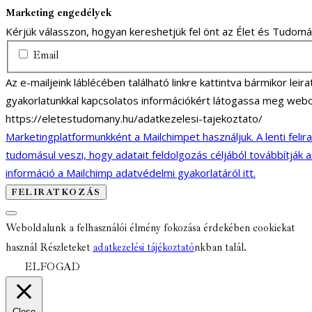
Marketing engedélyek
Kérjük válasszon, hogyan kereshetjük fel önt az Élet és Tudom
Email
Az e-mailjeink láblécében található linkre kattintva bármikor lei
gyakorlatunkkal kapcsolatos információkért látogassa meg webo
https://eletestudomany.hu/adatkezelesi-tajekoztato/
Marketingplatformunkként a Mailchimpet használjuk. A lenti felir
tudomásul veszi, hogy adatait feldolgozás céljából továbbítják 
információ a Mailchimp adatvédelmi gyakorlatáról itt.
Weboldalunk a felhasználói élmény fokozása érdekében cookiekat
használ Részleteket
adatkezelési tájékoztató
nkban talál.
ELFOGAD
Close