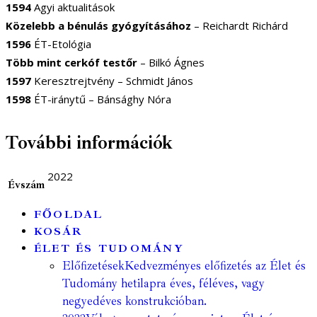
1594
Agyi aktualitások
Közelebb a bénulás gyógyításához
– Reichardt Richárd
1596
ÉT-Etológia
Több mint cerkóf testőr
– Bilkó Ágnes
1597
Keresztrejtvény – Schmidt János
1598
ÉT-iránytű – Bánsághy Nóra
További információk
2022
Évszám
FŐOLDAL
KOSÁR
ÉLET ÉS TUDOMÁNY
Előfizetések
Kedvezményes előfizetés az Élet és
Tudomány hetilapra éves, féléves, vagy
negyedéves konstrukcióban.