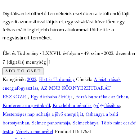
Digitálisan letölthető termékeink esetében a letöltendő fájlt
egyedi azonosítóval látjuk el, egy vásárlást követően egy
felhasználó legfeljebb három alkalommal töltheti le a
megvásárolt terméket.
Élet és Tudomány - LXXVII. évfolyam - 49. szám - 2022. december
7. (digitális) mennyiség
ADD TO CART
Kategóriák:
2022
,
Élet és Tudomány
Címkék:
A háztartások
energiafogyasztása
,
AZ MNB KÖRNYEZETBARÁT
ESZKÖZEI
,
Egy díszbaba életútja
,
Forró buborékok az űrben
,
Konferencia a jövőnkről
,
Közelebb a bénulás gyógyításához
,
Mesterséges nap adhatja a jövő energiáját
,
Őshangya a balti
borostyánban
,
Selmec panorámája
,
Selmecbánya
,
Több mint cerkóf
testőr
,
Vérszívó mintavétel
Product ID:
17651