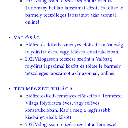
2022
Válogasson tetszése szerint az Élet és
Tudomány hetilap lapszámai között és töltse le
bármely tetszőleges lapszámot akár azonnal,
online!
VALÓSÁG
Előfizetések
Kedvezményes előfizetés a Valóság
folyóiratra éves, vagy féléves konstrukcióban.
2022
Válogasson tetszése szerint a Valóság
folyóirat lapszámai között és töltse le bármely
tetszőleges lapszámot akár azonnal, online!
TERMÉSZET VILÁGA
Előfizetés
Kedvezményes előfizetés a Természet
Világa folyóiratra éves, vagy féléves
konstrukcióban. Kapja meg a legfrissebb
kiadványt elsők között!
2022
Válogasson tetszése szerint a Természet