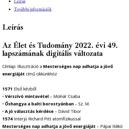
Leírás
További információk
Leírás
Az Élet és Tudomány 2022. évi 49.
lapszámának digitális változata
Címlap: Illusztráció a
Mesterséges nap adhatja a jövő
energiáját
című cikkünkhöz
1571
Első kézből
•
Vérszívó mintavétel
– Molnár Csaba
•
Őshangya a balti borostyánban
– Sz. M.
•
A jó választás kérdése
– Dávid Tibor
1574
Interjú Richard Pitt atomfizikussal
Mesterséges nap adhatja a jövő energiáját
– Pápai Ildikó