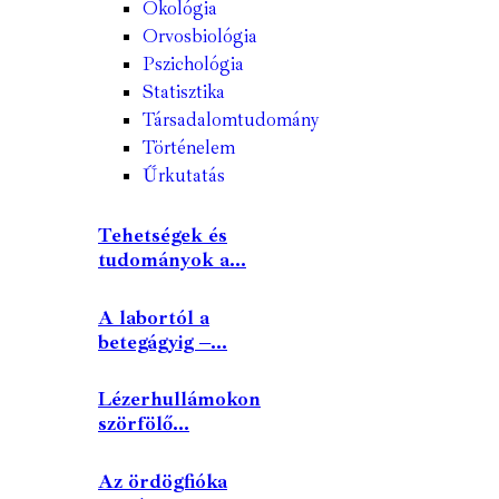
Ökológia
Orvosbiológia
Pszichológia
Statisztika
Társadalomtudomány
Történelem
Űrkutatás
Tehetségek és
tudományok a...
A labortól a
betegágyig –...
Lézerhullámokon
szörfölő...
Az ördögfióka