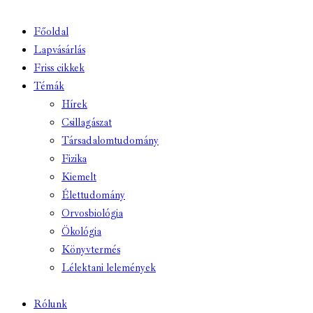
Főoldal
Lapvásárlás
Friss cikkek
Témák
Hírek
Csillagászat
Társadalomtudomány
Fizika
Kiemelt
Élettudomány
Orvosbiológia
Ökológia
Könyvtermés
Lélektani lelemények
Rólunk