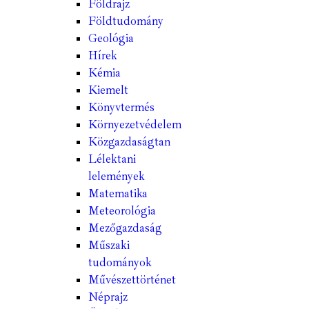
Földrajz
Földtudomány
Geológia
Hírek
Kémia
Kiemelt
Könyvtermés
Környezetvédelem
Közgazdaságtan
Lélektani
lelemények
Matematika
Meteorológia
Mezőgazdaság
Műszaki
tudományok
Művészettörténet
Néprajz