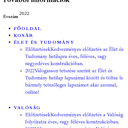
2022
Évszám
FŐOLDAL
KOSÁR
ÉLET ÉS TUDOMÁNY
Előfizetések
Kedvezményes előfizetés az Élet és
Tudomány hetilapra éves, féléves, vagy
negyedéves konstrukcióban.
2022
Válogasson tetszése szerint az Élet és
Tudomány hetilap lapszámai között és töltse le
bármely tetszőleges lapszámot akár azonnal,
online!
VALÓSÁG
Előfizetések
Kedvezményes előfizetés a Valóság
folyóiratra éves, vagy féléves konstrukcióban.