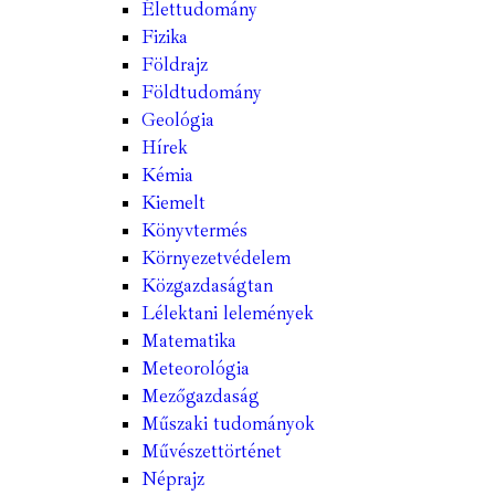
Élettudomány
Fizika
Földrajz
Földtudomány
Geológia
Hírek
Kémia
Kiemelt
Könyvtermés
Környezetvédelem
Közgazdaságtan
Lélektani lelemények
Matematika
Meteorológia
Mezőgazdaság
Műszaki tudományok
Művészettörténet
Néprajz