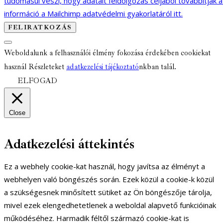
tudomásul veszi, hogy adatait feldolgozás céljából továbbítják 
információ a Mailchimp adatvédelmi gyakorlatáról itt.
Weboldalunk a felhasználói élmény fokozása érdekében cookiekat
használ Részleteket
adatkezelési tájékoztató
nkban talál.
ELFOGAD
Close
Adatkezelési áttekintés
Ez a webhely cookie-kat használ, hogy javítsa az élményt a
webhelyen való böngészés során. Ezek közül a cookie-k közül
a szükségesnek minősített sütiket az Ön böngészője tárolja,
mivel ezek elengedhetetlenek a weboldal alapvető funkcióinak
működéséhez. Harmadik féltől származó cookie-kat is