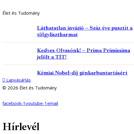
Élet és Tudomány
Láthatatlan invázió – Száz éve pusztít a
tölgylisztharmat
Kedves Olvasónk! – Prima Primissima
jelölt a TIT!
Kémiai Nobel-díj génkarbantartásért
Lapvásárlás
© 2026 Élet és Tudomány
facebook-1
youtube-1
email
Hírlevél