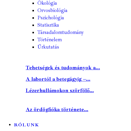
Ökológia
Orvosbiológia
Pszichológia
Statisztika
Társadalomtudomány
Történelem
Űrkutatás
Tehetségek és tudományok a...
A labortól a betegágyig –...
Lézerhullámokon szörfölő...
Az ördögfióka története...
RÓLUNK