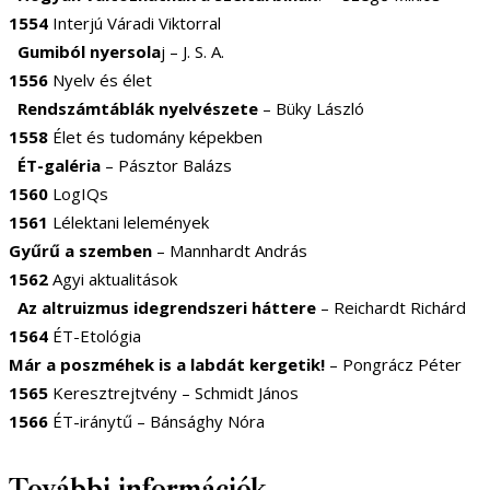
1554
Interjú Váradi Viktorral
Gumiból nyersola
j – J. S. A.
1556
Nyelv és élet
Rendszámtáblák nyelvészete
– Büky László
1558
Élet és tudomány képekben
ÉT-galéria
– Pásztor Balázs
1560
LogIQs
1561
Lélektani lelemények
Gyűrű a szemben
– Mannhardt András
1562
Agyi aktualitások
Az altruizmus idegrendszeri háttere
– Reichardt Richárd
1564
ÉT-Etológia
Már a poszméhek is a labdát kergetik!
– Pongrácz Péter
1565
Keresztrejtvény – Schmidt János
1566
ÉT-iránytű – Bánsághy Nóra
További információk