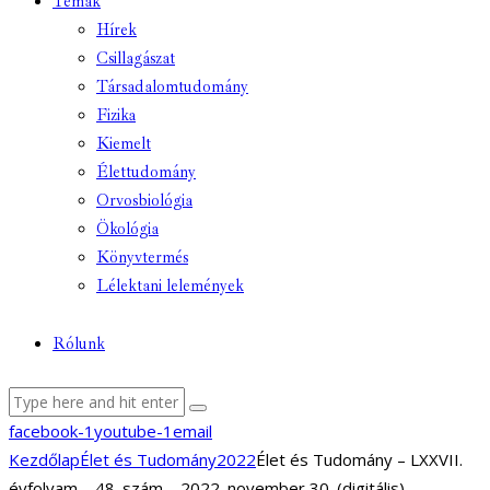
Témák
Hírek
Csillagászat
Társadalomtudomány
Fizika
Kiemelt
Élettudomány
Orvosbiológia
Ökológia
Könyvtermés
Lélektani lelemények
Rólunk
facebook-1
youtube-1
email
Kezdőlap
Élet és Tudomány
2022
Élet és Tudomány – LXXVII.
évfolyam – 48. szám – 2022. november 30. (digitális)