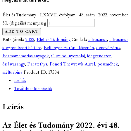
Élet és Tudomány - LXXVII. évfolyam - 48. szám - 2022. november
30. (digitális) mennyiség
ADD TO CART
Kategóriák:
2022
,
Élet és Tudomány
Címkék:
altruizmus
,
altruizmus
idegrendszeri háttere
,
Beltenger Európa közepén
,
denevérvírus
,
Formamemóriás anyagok
,
Gumiból nyersolaj
,
idegrendszer
,
óriásvarangy
,
Paratethys
,
Ponori Thewrewk Aurél
,
poszméhek
,
szélturbina
Product ID:
17584
Leírás
További információk
Leírás
Az Élet és Tudomány 2022. évi 48.