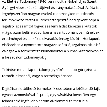
Az Élet és Tudomány 1946-ban indult a Nobel-díjas Szent-
Györgyi Albert köszöntőjével és iránymutatásával. Azóta is a
legnépszerűbb magyar nyelvű tudománykommunikációs
fórumok közé tartozik. Ismeretterjesztő hetilapként célja a
legelső lapszámtól fogva: szellemi hidat képezni a kutatók
világa, azon belül elsősorban a hazai tudományos műhelyek
eredményei és a széles olvasóközönség között. Honlapunk
elsősorban a nyomtatott magazin időtálló, izgalmas cikkeiből
válogat – a természettudományoktól a humán kutatásokon át
a társadalomtudományokig.
Tekintse meg a lap tartalomjegyzékét lejjebb görgetve a
termék leírásánál, vagy a termékgalériában!
Digitálisan letölthető termékeink esetében a letöltendő fájlt
egyedi azonosítóval látjuk el, egy vásárlást követően egy
felhasználó legfeljebb három alkalommal töltheti le a
megvásárolt terméket.