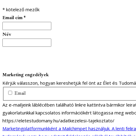
*
kötelező mezők
Email cím
*
Név
Marketing engedélyek
Kérjük válasszon, hogyan kereshetjük fel önt az Élet és Tudom
Email
Az e-mailjeink láblécében található linkre kattintva bármikor lei
gyakorlatunkkal kapcsolatos információkért látogassa meg webo
https://eletestudomany.hu/adatkezelesi-tajekoztato/
Marketingplatformunkként a Mailchimpet használjuk. A lenti felir