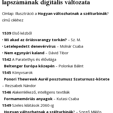
lapszámának digitális változata
Címlap: Illusztráció a
Hogyan változhatnak a szélturbinák
?
című cikkhez
1539
Első kézből
•
Mi akad az óriásvarangy torkán?
– Sz. M.
•
Letelepedett denevérvírus
– Molnár Csaba
•
Nem egynyári kaland
– Dávid Tibor
1542
A Paratethys és élővilága
Beltenger Európa közepén
– Polonkai Bálint
1545
Könyvsarok
Ponori Thewrewk Aurél posztumusz Szaturnusz-kötete
– Rezsabek Nándor
1546
Alakemlékező, intelligens textíliák
Formamemóriás anyagok
– Kutasi Csaba
1549
Szeles kilátások 2060-ig
Hogyan változhatnak a szélturbinák
? – Szegő Miklós