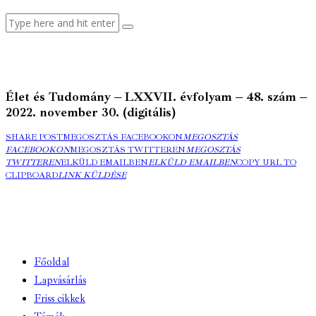
Élet és Tudomány – LXXVII. évfolyam – 48. szám –
2022. november 30. (digitális)
SHARE POST
MEGOSZTÁS FACEBOOKON
MEGOSZTÁS
FACEBOOKON
MEGOSZTÁS TWITTEREN
MEGOSZTÁS
TWITTEREN
ELKÜLD EMAILBEN
ELKÜLD EMAILBEN
COPY URL TO
CLIPBOARD
LINK KÜLDÉSE
Főoldal
Lapvásárlás
Friss cikkek