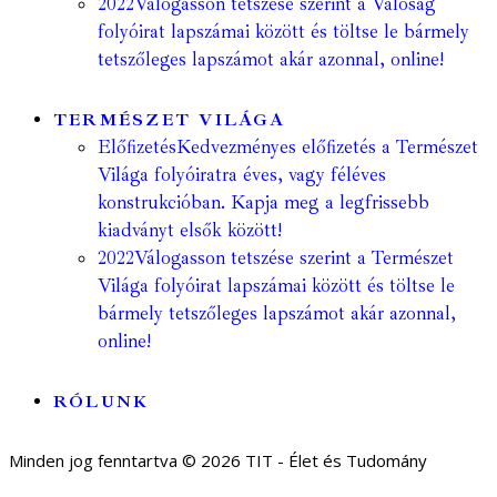
2022
Válogasson tetszése szerint a Valóság
folyóirat lapszámai között és töltse le bármely
tetszőleges lapszámot akár azonnal, online!
TERMÉSZET VILÁGA
Előfizetés
Kedvezményes előfizetés a Természet
Világa folyóiratra éves, vagy féléves
konstrukcióban. Kapja meg a legfrissebb
kiadványt elsők között!
2022
Válogasson tetszése szerint a Természet
Világa folyóirat lapszámai között és töltse le
bármely tetszőleges lapszámot akár azonnal,
online!
RÓLUNK
Minden jog fenntartva © 2026 TIT - Élet és Tudomány