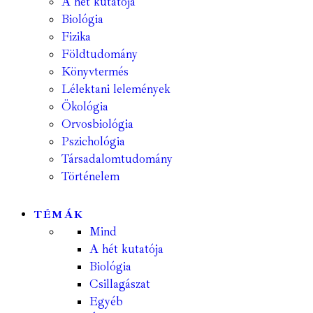
A hét kutatója
Biológia
Fizika
Földtudomány
Könyvtermés
Lélektani lelemények
Ökológia
Orvosbiológia
Pszichológia
Társadalomtudomány
Történelem
TÉMÁK
Mind
A hét kutatója
Biológia
Csillagászat
Egyéb