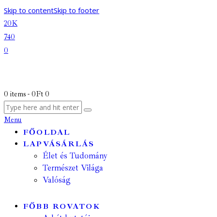
Skip to content
Skip to footer
20K
740
0
0 items
-
0Ft
0
Menu
FŐOLDAL
LAPVÁSÁRLÁS
Élet és Tudomány
Természet Világa
Valóság
FŐBB ROVATOK