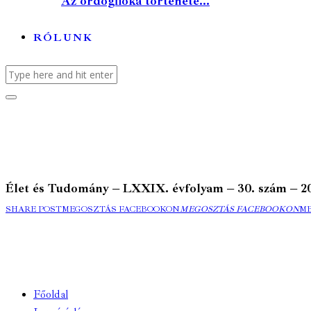
Az ördögfióka története...
RÓLUNK
Élet és Tudomány – LXXIX. évfolyam – 30. szám – 2024.
SHARE POST
MEGOSZTÁS FACEBOOKON
MEGOSZTÁS FACEBOOKON
M
Főoldal