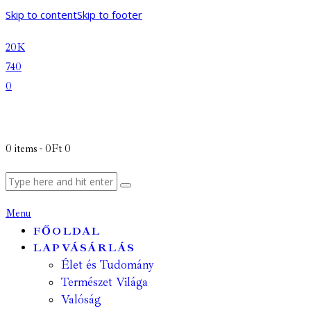
Skip to content
Skip to footer
20K
740
0
0 items
-
0Ft
0
Menu
FŐOLDAL
LAPVÁSÁRLÁS
Élet és Tudomány
Természet Világa
Valóság