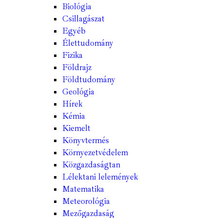
Biológia
Csillagászat
Egyéb
Élettudomány
Fizika
Földrajz
Földtudomány
Geológia
Hírek
Kémia
Kiemelt
Könyvtermés
Környezetvédelem
Közgazdaságtan
Lélektani lelemények
Matematika
Meteorológia
Mezőgazdaság