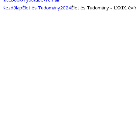
Kezdőlap
Élet és Tudomány
2024
Élet és Tudomány – LXXIX. évfol