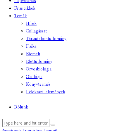
Lapvásárlás
Friss cikkek
Témák
Hírek
Csillagászat
Társadalomtudomány
Fizika
Kiemelt
Élettudomány
Orvosbiológia
Ökológia
Könyvtermés
Lélektani lelemények
Rólunk
facebook-1
youtube-1
email