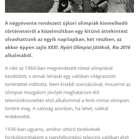
A négyévente rendezett újkori olimpiák kiemelkedő
történeteiről a közelmúltban egy kitűnő áttekintést
olvashattunk az egyik napilapban, két részben, az
akkor éppen zajló
XXXI. Nyári Olimpiai Játékok, Rio 2016
alkalmából.
A cikk az 1960-ban megrendezett
római olimpiá
val
kezdődött, s annak leírását egy valóban világraszóló
történettel indította. Nem kisebb szenzációval, miszerint az
olimpiai mozgalom jövőjét meghatározó élő
televízióközvetítés első alkalommal a fenti római olimpián
történt meg. A valóság azonban, ha lehet, sokkal
érdekesebb.
1936-ban ugyanis, amikor úttörő törekvések
fordulópontjaként a nagyfelbontású televízió valóban első