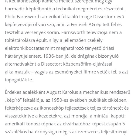
A két ikonoszkóp kamera mellett szerepelt még egy
harmadik képfelbontó a technikai megméretés részeként.
Philo Farnsworth amerikai feltaláló Image Dissector nevű
képfelvevőjéről van szó, amit a Fernseh AG épített fel és
tesztelt a versenyek során. Farnsworth televíziója nem a
töltéstárolásra épült, s így a jellemzően csekély
elektronkibocsátás mint meghatározó tényező óriási
hátrányt jelentett. 1936-ban jó, de drágának bizonyuló
alternatívaként a Dissectort közbensőfilm-eljárással
alkalmazták – vagyis az eseményeket filmre vették fel, s azt
tapogatták le.
Érdekes adalékként August Karolus a mechanikus rendszerű
„képíró” feltalálója, az 1950-es években publikált cikkében,
feltérképezve az ikonoszkóp fejlesztések teljes történetét és
visszatekintve a kezdetekre, azt mondja: a mintául kapott
amerikai ikonoszkópnak az elvárhatóhoz képest csupán 5
százalékos hatékonysága mégis az ezerszeres teljesítményt