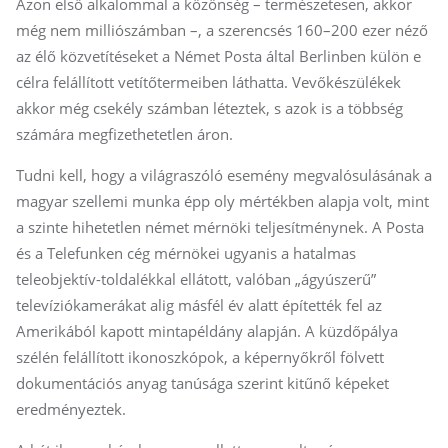
Azon első alkalommal a közönség – természetesen, akkor
még nem milliószámban –, a szerencsés 160–200 ezer néző
az élő közvetítéseket a Német Posta által Berlinben külön e
célra felállított vetítőtermeiben láthatta. Vevőkészülékek
akkor még csekély számban léteztek, s azok is a többség
számára megfizethetetlen áron.
Tudni kell, hogy a világraszóló esemény megvalósulásának a
magyar szellemi munka épp oly mértékben alapja volt, mint
a szinte hihetetlen német mérnöki teljesítménynek. A Posta
és a Telefunken cég mérnökei ugyanis a hatalmas
teleobjektív-toldalékkal ellátott, valóban „ágyúszerű”
televíziókamerákat alig másfél év alatt építették fel az
Amerikából kapott mintapéldány alapján. A küzdőpálya
szélén felállított ikonoszkópok, a képernyőkről fölvett
dokumentációs anyag tanúsága szerint kitűnő képeket
eredményeztek.