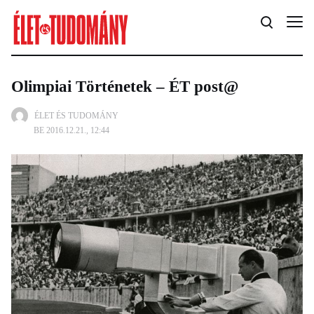
Olimpiai Történetek – ÉT post@
ÉLET ÉS TUDOMÁNY
BE 2016.12.21., 12:44