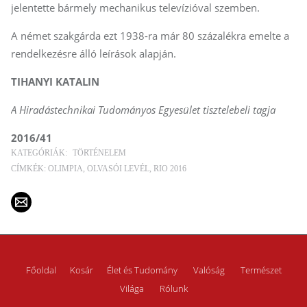
jelentette bármely mechanikus televízióval szemben.
A német szakgárda ezt 1938-ra már 80 százalékra emelte a
rendelkezésre álló leírások alapján.
TIHANYI KATALIN
A Hiradástechnikai Tudományos Egyesület tisztelebeli tagja
2016/41
KATEGÓRIÁK:
TÖRTÉNELEM
CÍMKÉK:
OLIMPIA
OLVASÓI LEVÉL
RIO 2016
Főoldal
Kosár
Élet és Tudomány
Valóság
Természet
Világa
Rólunk