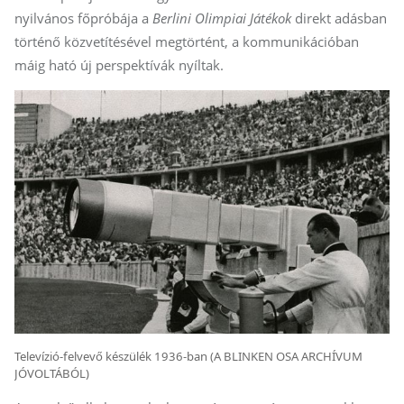
nyilvános főpróbája a
Berlini Olimpiai Játékok
direkt adásban
történő közvetítésével megtörtént, a kommunikációban
máig ható új perspektívák nyíltak.
Televízió-felvevő készülék 1936-ban (A BLINKEN OSA ARCHÍVUM
JÓVOLTÁBÓL)