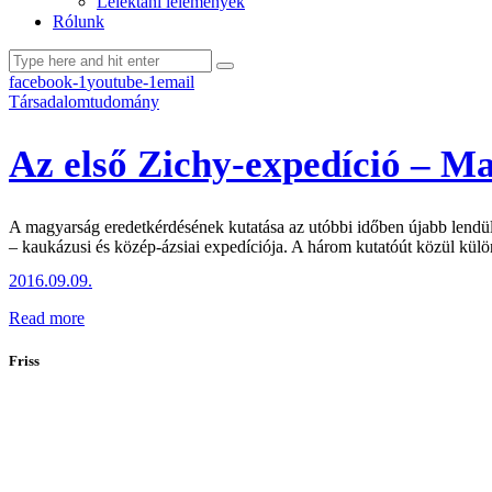
Lélektani lelemények
Rólunk
facebook-1
youtube-1
email
Társadalomtudomány
Az első Zichy-expedíció – M
A magyarság eredetkérdésének kutatása az utóbbi időben újabb lendüle
– kaukázusi és közép-ázsiai expedíciója. A három kutatóút közül külö
2016.09.09.
Read more
Friss