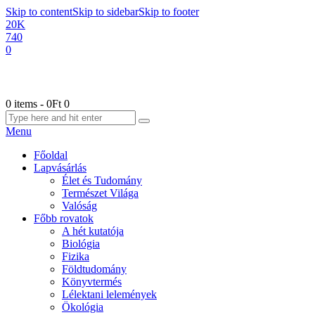
Skip to content
Skip to sidebar
Skip to footer
20K
740
0
0 items
-
0Ft
0
Menu
Főoldal
Lapvásárlás
Élet és Tudomány
Természet Világa
Valóság
Főbb rovatok
A hét kutatója
Biológia
Fizika
Földtudomány
Könyvtermés
Lélektani lelemények
Ökológia