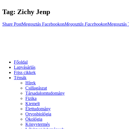
Tag: Zichy Jenp
Share Post
Megosztás Facebookon
Megosztás Facebookon
Megosztás 
Főoldal
Lapvásárlás
Friss cikkek
Témák
Hírek
Csillagászat
Társadalomtudomány
Fizika
Kiemelt
Élettudomány
Orvosbiológia
Ökológia
Könyvtermés