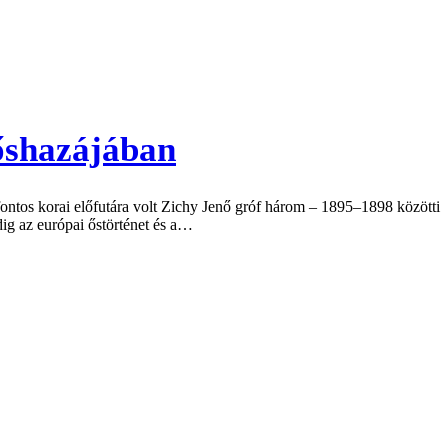
 őshazájában
fontos korai előfutára volt Zichy Jenő gróf három – 1895–1898 közötti
ig az európai őstörténet és a…