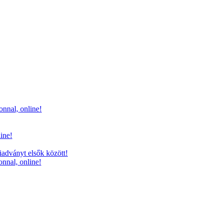
onnal, online!
line!
iadványt elsők között!
onnal, online!