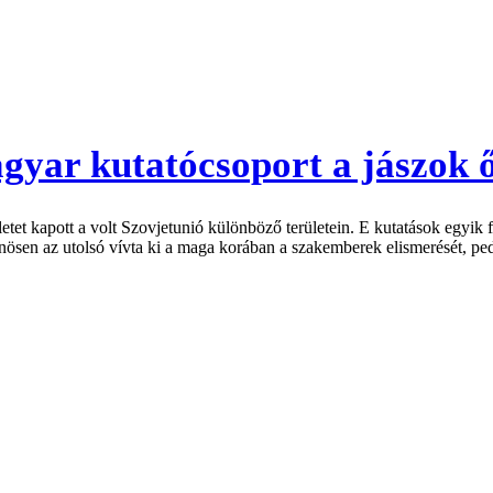
agyar kutatócsoport a jászok
tet kapott a volt Szovjet­unió különböző területein. E kutatások egyik 
nösen az utolsó vívta ki a maga korában a szakemberek elismerését, ped