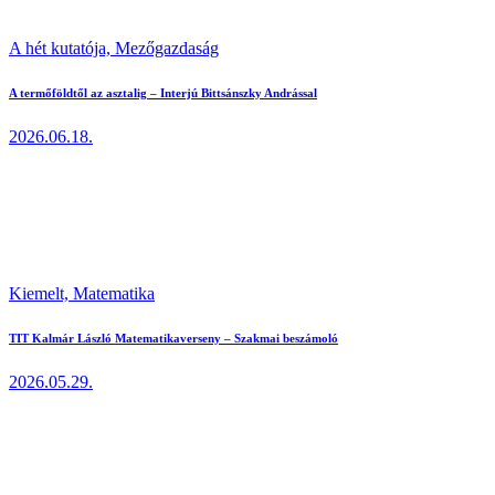
A hét kutatója,
Mezőgazdaság
A termőföldtől az asztalig – Interjú Bittsánszky Andrással
2026.06.18.
Kiemelt,
Matematika
TIT Kalmár László Matematikaverseny – Szakmai beszámoló
2026.05.29.