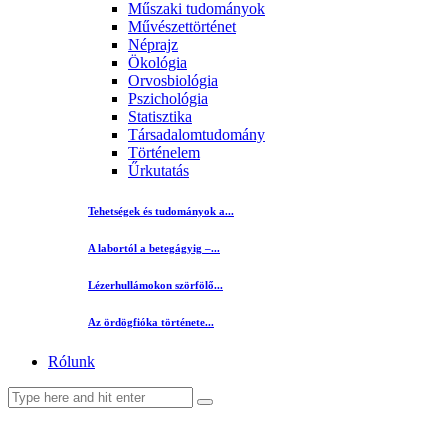
Műszaki tudományok
Művészettörténet
Néprajz
Ökológia
Orvosbiológia
Pszichológia
Statisztika
Társadalomtudomány
Történelem
Űrkutatás
Tehetségek és tudományok a...
A labortól a betegágyig –...
Lézerhullámokon szörfölő...
Az ördögfióka története...
Rólunk