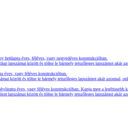
y hetilapra éves, féléves, vagy negyedéves konstrukcióban.
lap lapszámai között és töltse le bármely tetszőleges lapszámot akár az
ra éves, vagy féléves konstrukcióban.
zámai között és töltse le bármely tetszőleges lapszámot akár azonnal, on
yóiratra éves, vagy féléves konstrukcióban. Kapja meg a legfrissebb k
irat lapszámai között és töltse le bármely tetszőleges lapszámot akár az