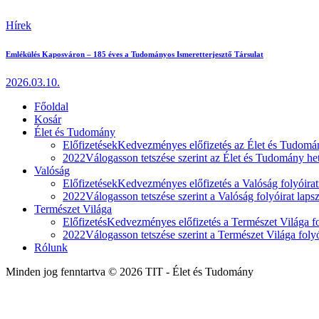
Hírek
Emlékülés Kaposváron – 185 éves a Tudományos Ismeretterjesztő Társulat
2026.03.10.
Főoldal
Kosár
Élet és Tudomány
Előfizetések
Kedvezményes előfizetés az Élet és Tudomán
2022
Válogasson tetszése szerint az Élet és Tudomány heti
Valóság
Előfizetések
Kedvezményes előfizetés a Valóság folyóirat
2022
Válogasson tetszése szerint a Valóság folyóirat laps
Természet Világa
Előfizetés
Kedvezményes előfizetés a Természet Világa fol
2022
Válogasson tetszése szerint a Természet Világa folyó
Rólunk
Minden jog fenntartva © 2026 TIT - Élet és Tudomány