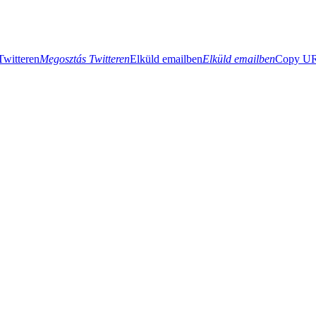
Twitteren
Megosztás Twitteren
Elküld emailben
Elküld emailben
Copy URL