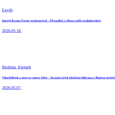
Egyéb
Interjú Krausz Ferenc professzorral – Élvonallal a világra szóló eredményekért
2026.05.18.
Biológia,
Kiemelt
Viharfellegek a magyar tenger felett – Inváziós fajok ökológiai kihívásai a Balaton térség
2026.05.07.