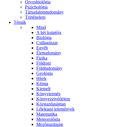
Orvosbiológia
Pszichológia
Társadalomtudomány
Történelem
Témák
Mind
A hét kutatója
Biológia
Csillagászat
Egyéb
Élettudomány
Fizika
Földrajz
Földtudomány
Geológia
Hírek
Kémia
Kiemelt
Könyvtermés
Környezetvédelem
Közgazdaságtan
Lélektani lelemények
Matematika
Meteorológia
Mezőgazdaság