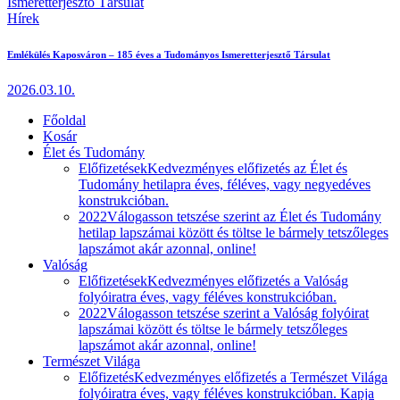
Hírek
Emlékülés Kaposváron – 185 éves a Tudományos Ismeretterjesztő Társulat
2026.03.10.
Főoldal
Kosár
Élet és Tudomány
Előfizetések
Kedvezményes előfizetés az Élet és
Tudomány hetilapra éves, féléves, vagy negyedéves
konstrukcióban.
2022
Válogasson tetszése szerint az Élet és Tudomány
hetilap lapszámai között és töltse le bármely tetszőleges
lapszámot akár azonnal, online!
Valóság
Előfizetések
Kedvezményes előfizetés a Valóság
folyóiratra éves, vagy féléves konstrukcióban.
2022
Válogasson tetszése szerint a Valóság folyóirat
lapszámai között és töltse le bármely tetszőleges
lapszámot akár azonnal, online!
Természet Világa
Előfizetés
Kedvezményes előfizetés a Természet Világa
folyóiratra éves, vagy féléves konstrukcióban. Kapja