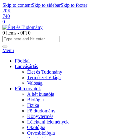
Skip to content
Skip to sidebar
Skip to footer
20K
740
0
0 items
-
0Ft
0
Menu
Főoldal
Lapvásárlás
Élet és Tudomány
Természet Világa
Valóság
Főbb rovatok
A hét kutatója
Biológia
Fizika
Földtudomány
Könyvtermés
Lélektani lelemények
Ökológia
Orvosbiológia