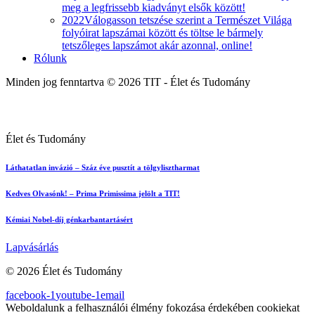
meg a legfrissebb kiadványt elsők között!
2022
Válogasson tetszése szerint a Természet Világa
folyóirat lapszámai között és töltse le bármely
tetszőleges lapszámot akár azonnal, online!
Rólunk
Minden jog fenntartva © 2026 TIT - Élet és Tudomány
Élet és Tudomány
Láthatatlan invázió – Száz éve pusztít a tölgylisztharmat
Kedves Olvasónk! – Prima Primissima jelölt a TIT!
Kémiai Nobel-díj génkarbantartásért
Lapvásárlás
© 2026 Élet és Tudomány
facebook-1
youtube-1
email
Weboldalunk a felhasználói élmény fokozása érdekében cookiekat