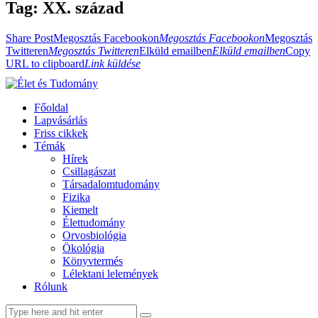
Tag: XX. század
Share Post
Megosztás Facebookon
Megosztás Facebookon
Megosztás
Twitteren
Megosztás Twitteren
Elküld emailben
Elküld emailben
Copy
URL to clipboard
Link küldése
Főoldal
Lapvásárlás
Friss cikkek
Témák
Hírek
Csillagászat
Társadalomtudomány
Fizika
Kiemelt
Élettudomány
Orvosbiológia
Ökológia
Könyvtermés
Lélektani lelemények
Rólunk