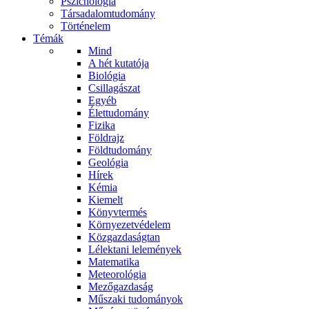
Pszichológia
Társadalomtudomány
Történelem
Témák
Mind
A hét kutatója
Biológia
Csillagászat
Egyéb
Élettudomány
Fizika
Földrajz
Földtudomány
Geológia
Hírek
Kémia
Kiemelt
Könyvtermés
Környezetvédelem
Közgazdaságtan
Lélektani lelemények
Matematika
Meteorológia
Mezőgazdaság
Műszaki tudományok