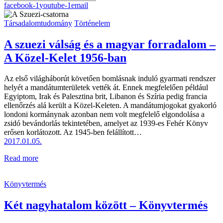
facebook-1
youtube-1
email
Társadalomtudomány
Történelem
A szuezi válság és a magyar forradalom –
A Közel-Kelet 1956-ban
Az első világháborút követően bomlásnak induló gyarmati rendszer
helyét a mandátumterületek vették át. Ennek megfelelően például
Egyiptom, Irak és Palesztina brit, Libanon és Szíria pedig francia
ellenőrzés alá került a Közel-Keleten. A mandátumjogokat gyakorló
londoni kormánynak azonban nem volt megfelelő elgondolása a
zsidó bevándorlás tekintetében, amelyet az 1939-es Fehér Könyv
erősen korlátozott. Az 1945-ben felállított…
2017.01.05.
Read more
Könyvtermés
Két nagyhatalom között – Könyvtermés