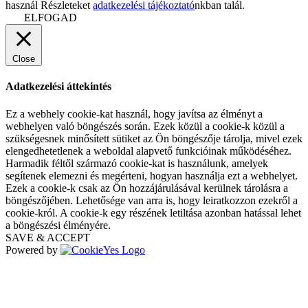
használ Részleteket
adatkezelési tájékoztató
nkban talál.
ELFOGAD
Close
Adatkezelési áttekintés
Ez a webhely cookie-kat használ, hogy javítsa az élményt a
webhelyen való böngészés során. Ezek közül a cookie-k közül a
szükségesnek minősített sütiket az Ön böngészője tárolja, mivel ezek
elengedhetetlenek a weboldal alapvető funkcióinak működéséhez.
Harmadik féltől származó cookie-kat is használunk, amelyek
segítenek elemezni és megérteni, hogyan használja ezt a webhelyet.
Ezek a cookie-k csak az Ön hozzájárulásával kerülnek tárolásra a
böngészőjében. Lehetősége van arra is, hogy leiratkozzon ezekről a
cookie-król. A cookie-k egy részének letiltása azonban hatással lehet
a böngészési élményére.
SAVE & ACCEPT
Powered by