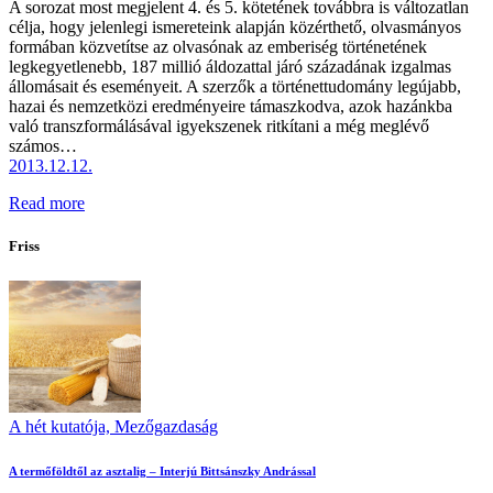
A sorozat most megjelent 4. és 5. kötetének továbbra is változatlan
célja, hogy jelenlegi ismereteink alapján közérthető, olvasmányos
formában közvetítse az olvasónak az emberiség történetének
legkegyetlenebb, 187 millió áldozattal járó századának izgalmas
állomásait és eseményeit. A szerzők a történettudomány legújabb,
hazai és nemzetközi eredményeire támaszkodva, azok hazánkba
való transzformálásával igyekszenek ritkítani a még meglévő
számos…
2013.12.12.
Read more
Friss
A hét kutatója,
Mezőgazdaság
A termőföldtől az asztalig – Interjú Bittsánszky Andrással