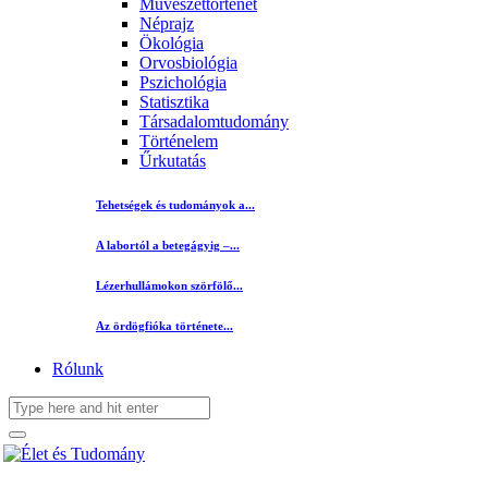
Művészettörténet
Néprajz
Ökológia
Orvosbiológia
Pszichológia
Statisztika
Társadalomtudomány
Történelem
Űrkutatás
Tehetségek és tudományok a...
A labortól a betegágyig –...
Lézerhullámokon szörfölő...
Az ördögfióka története...
Rólunk