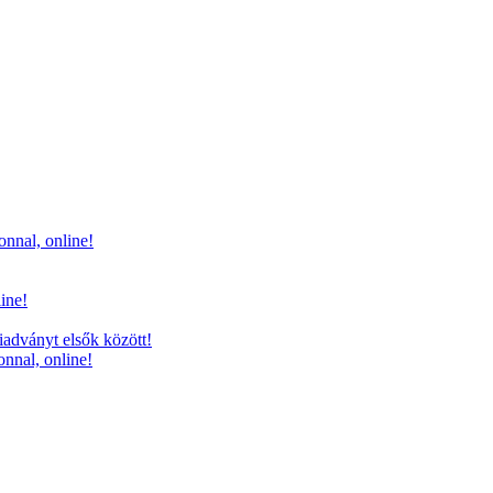
onnal, online!
line!
iadványt elsők között!
onnal, online!