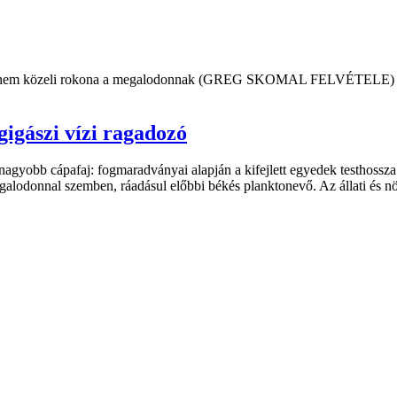
gigászi vízi ragadozó
gyobb cápafaj: fogmaradványai alapján a kifejlett egyedek testhossza 
galodonnal szemben, ráadásul előbbi békés planktonevő. Az állati és 