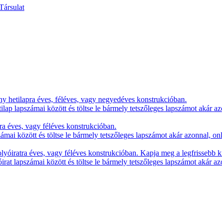
y hetilapra éves, féléves, vagy negyedéves konstrukcióban.
lap lapszámai között és töltse le bármely tetszőleges lapszámot akár az
ra éves, vagy féléves konstrukcióban.
zámai között és töltse le bármely tetszőleges lapszámot akár azonnal, on
yóiratra éves, vagy féléves konstrukcióban. Kapja meg a legfrissebb k
irat lapszámai között és töltse le bármely tetszőleges lapszámot akár az