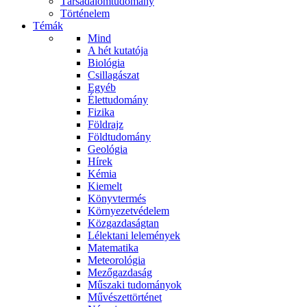
Társadalomtudomány
Történelem
Témák
Mind
A hét kutatója
Biológia
Csillagászat
Egyéb
Élettudomány
Fizika
Földrajz
Földtudomány
Geológia
Hírek
Kémia
Kiemelt
Könyvtermés
Környezetvédelem
Közgazdaságtan
Lélektani lelemények
Matematika
Meteorológia
Mezőgazdaság
Műszaki tudományok
Művészettörténet