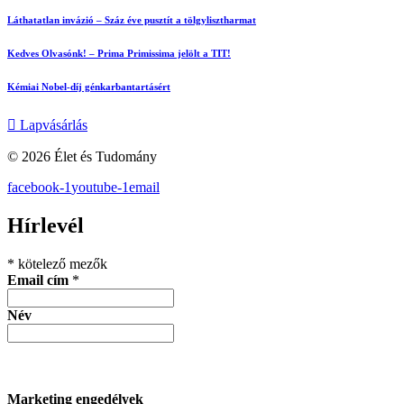
Láthatatlan invázió – Száz éve pusztít a tölgylisztharmat
Kedves Olvasónk! – Prima Primissima jelölt a TIT!
Kémiai Nobel-díj génkarbantartásért
Lapvásárlás
© 2026 Élet és Tudomány
facebook-1
youtube-1
email
Hírlevél
*
kötelező mezők
Email cím
*
Név
Marketing engedélyek