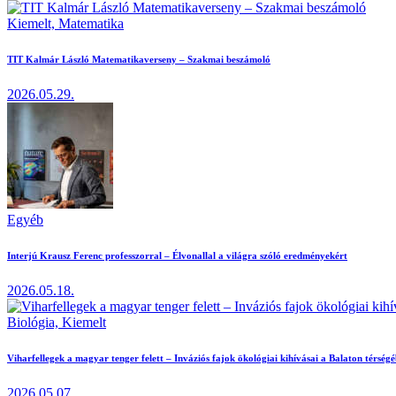
Kiemelt,
Matematika
TIT Kalmár László Matematikaverseny – Szakmai beszámoló
2026.05.29.
Egyéb
Interjú Krausz Ferenc professzorral – Élvonallal a világra szóló eredményekért
2026.05.18.
Biológia,
Kiemelt
Viharfellegek a magyar tenger felett – Inváziós fajok ökológiai kihívásai a Balaton térség
2026.05.07.