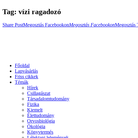
Tag: vízi ragadozó
Share Post
Megosztás Facebookon
Megosztás Facebookon
Megosztás 
Főoldal
Lapvásárlás
Friss cikkek
Témák
Hírek
Csillagászat
Társadalomtudomány
Fizika
Kiemelt
Élettudomány
Orvosbiológia
Ökológia
Könyvtermés
Lélektani lelemények