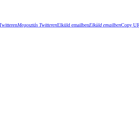
Twitteren
Megosztás Twitteren
Elküld emailben
Elküld emailben
Copy URL