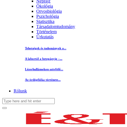
Néprajz
Ökológia
Orvosbiológia
Pszichológia
Statisztika
Társadalomtudomány
Történelem
Űrkutatás
Tehetségek és tudományok a...
A labortól a betegágyig –...
Lézerhullámokon szörfölő...
Az ördögfióka története...
Rólunk