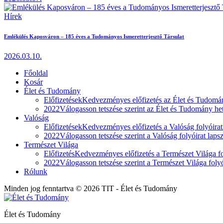
Hírek
Emlékülés Kaposváron – 185 éves a Tudományos Ismeretterjesztő Társulat
2026.03.10.
Főoldal
Kosár
Élet és Tudomány
Előfizetések
Kedvezményes előfizetés az Élet és Tudomán
2022
Válogasson tetszése szerint az Élet és Tudomány heti
Valóság
Előfizetések
Kedvezményes előfizetés a Valóság folyóirat
2022
Válogasson tetszése szerint a Valóság folyóirat laps
Természet Világa
Előfizetés
Kedvezményes előfizetés a Természet Világa fol
2022
Válogasson tetszése szerint a Természet Világa folyó
Rólunk
Minden jog fenntartva © 2026 TIT - Élet és Tudomány
Élet és Tudomány