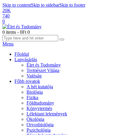
Skip to content
Skip to sidebar
Skip to footer
20K
740
0
0 items
-
0Ft
0
Menu
Főoldal
Lapvásárlás
Élet és Tudomány
Természet Világa
Valóság
Főbb rovatok
A hét kutatója
Biológia
Fizika
Földtudomány
Könyvtermés
Lélektani lelemények
Ökológia
Orvosbiológia
Pszichológia