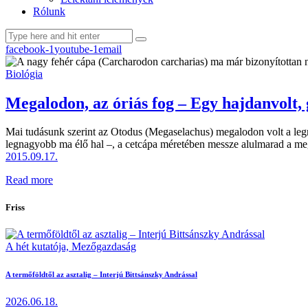
Rólunk
facebook-1
youtube-1
email
Biológia
Megalodon, az óriás fog – Egy hajdanvolt, 
Mai tudásunk szerint az Otodus (Megaselachus) megalodon volt a legna
legnagyobb ma élő hal –, a cetcápa méretében messze alulmarad a me
2015.09.17.
Read more
Friss
A hét kutatója,
Mezőgazdaság
A termőföldtől az asztalig – Interjú Bittsánszky Andrással
2026.06.18.