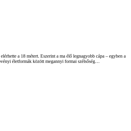
elérhette a 18 métert. Eszerint a ma élő legnagyobb cápa – egyben a
növényi életformák között megannyi formai szélsőség…