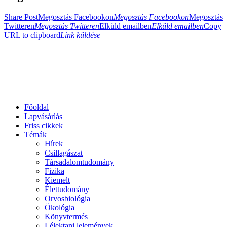
Share Post
Megosztás Facebookon
Megosztás Facebookon
Megosztás
Twitteren
Megosztás Twitteren
Elküld emailben
Elküld emailben
Copy
URL to clipboard
Link küldése
Főoldal
Lapvásárlás
Friss cikkek
Témák
Hírek
Csillagászat
Társadalomtudomány
Fizika
Kiemelt
Élettudomány
Orvosbiológia
Ökológia
Könyvtermés
Lélektani lelemények