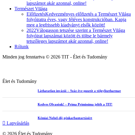
lapszámot akár azonnal, online!
Természet Világa
Előfizetés
Kedvezményes előfizetés a Természet Világa
folyóiratra éves, vagy féléves konstrukcióban. Kapja
meg a legfrissebb kiadványt elsők között!
2022
Válogasson tetszése szerint a Természet Világa
folyóirat lapszámai között és töltse le bármely
tetszőleges lapszámot akár azonnal, online!
Rólunk
Minden jog fenntartva © 2026 TIT - Élet és Tudomány
Élet és Tudomány
Láthatatlan invázió – Száz éve pusztít a tölgylisztharmat
Kedves Olvasónk! – Prima Primissima jelölt a TIT!
Kémiai Nobel-díj génkarbantartásért
Lapvásárlás
© 2026 Élet és Tudomány