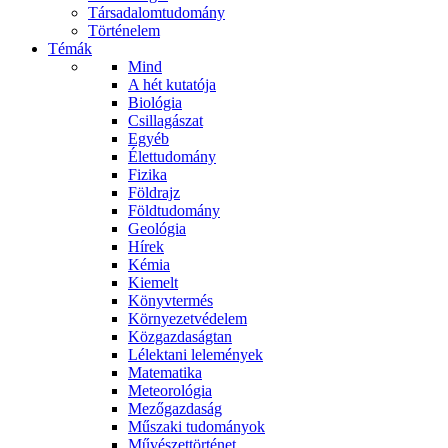
Társadalomtudomány
Történelem
Témák
Mind
A hét kutatója
Biológia
Csillagászat
Egyéb
Élettudomány
Fizika
Földrajz
Földtudomány
Geológia
Hírek
Kémia
Kiemelt
Könyvtermés
Környezetvédelem
Közgazdaságtan
Lélektani lelemények
Matematika
Meteorológia
Mezőgazdaság
Műszaki tudományok
Művészettörténet