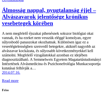
Álmosság nappal, nyugtalanság éjjel –
Alvászavarok jelentősége krónikus
vesebetegek körében
A nem megfelelő éjszakai pihenésnek sokszor biológiai okai
vannak, és ha ezeket nem vesszük eléggé komolyan, egyre
súlyosbodó panaszokat okozhatnak. Különösen igaz ez a
veseelégtelenségben szenvedő betegekre, akiknél nagyobb az
alvászavar kockázata, és súlyosabb következményekkel kell
számolni. Megfelelő vizsgálatokkal azonban ez idejében
diagnosztizálható. A Semmelweis Egyetem Magatartástudományi
Intézetének Alvásmedicina és Pszichonefrológia Munkacsoportja
kutatásai felhívják a…
2014.07.16.
Read more
Friss