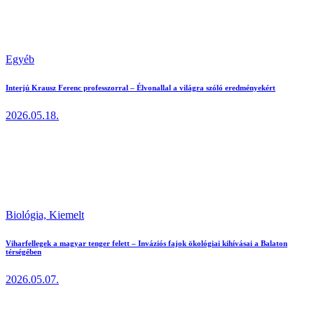
Egyéb
Interjú Krausz Ferenc professzorral – Élvonallal a világra szóló eredményekért
2026.05.18.
Biológia,
Kiemelt
Viharfellegek a magyar tenger felett – Inváziós fajok ökológiai kihívásai a Balaton
térségében
2026.05.07.