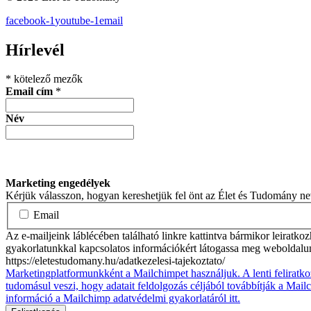
facebook-1
youtube-1
email
Hírlevél
*
kötelező mezők
Email cím
*
Név
Marketing engedélyek
Kérjük válasszon, hogyan kereshetjük fel önt az Élet és Tudomány n
Email
Az e-mailjeink láblécében található linkre kattintva bármikor leiratko
gyakorlatunkkal kapcsolatos információkért látogassa meg weboldalu
https://eletestudomany.hu/adatkezelesi-tajekoztato/
Marketingplatformunkként a Mailchimpet használjuk. A lenti feliratko
tudomásul veszi, hogy adatait feldolgozás céljából továbbítják a Mai
információ a Mailchimp adatvédelmi gyakorlatáról itt.