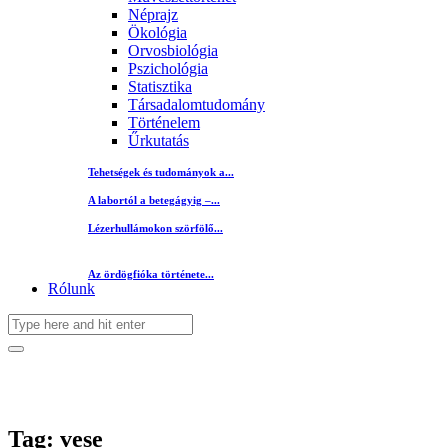
Néprajz
Ökológia
Orvosbiológia
Pszichológia
Statisztika
Társadalomtudomány
Történelem
Űrkutatás
Tehetségek és tudományok a...
A labortól a betegágyig –...
Lézerhullámokon szörfölő...
Az ördögfióka története...
Rólunk
Tag: vese