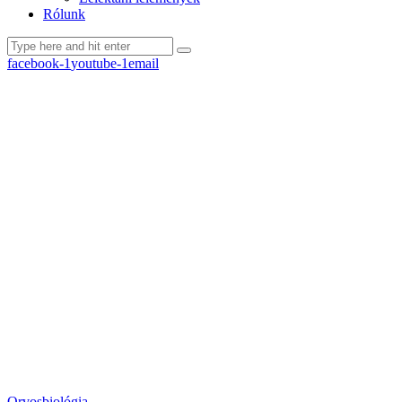
Rólunk
facebook-1
youtube-1
email
Orvosbiológia