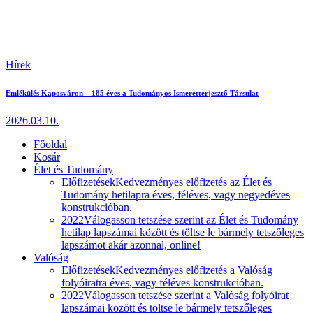
Hírek
Emlékülés Kaposváron – 185 éves a Tudományos Ismeretterjesztő Társulat
2026.03.10.
Főoldal
Kosár
Élet és Tudomány
Előfizetések
Kedvezményes előfizetés az Élet és
Tudomány hetilapra éves, féléves, vagy negyedéves
konstrukcióban.
2022
Válogasson tetszése szerint az Élet és Tudomány
hetilap lapszámai között és töltse le bármely tetszőleges
lapszámot akár azonnal, online!
Valóság
Előfizetések
Kedvezményes előfizetés a Valóság
folyóiratra éves, vagy féléves konstrukcióban.
2022
Válogasson tetszése szerint a Valóság folyóirat
lapszámai között és töltse le bármely tetszőleges