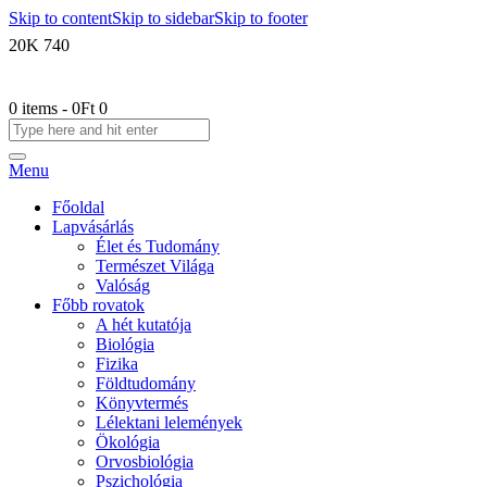
Skip to content
Skip to sidebar
Skip to footer
20K
740
0 items
-
0Ft
0
Menu
Főoldal
Lapvásárlás
Élet és Tudomány
Természet Világa
Valóság
Főbb rovatok
A hét kutatója
Biológia
Fizika
Földtudomány
Könyvtermés
Lélektani lelemények
Ökológia
Orvosbiológia
Pszichológia