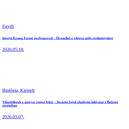
Egyéb
Interjú Krausz Ferenc professzorral – Élvonallal a világra szóló eredményekért
2026.05.18.
Biológia,
Kiemelt
Viharfellegek a magyar tenger felett – Inváziós fajok ökológiai kihívásai a Balaton
térségében
2026.05.07.