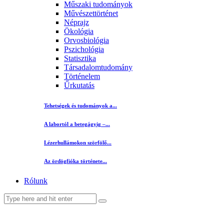
Műszaki tudományok
Művészettörténet
Néprajz
Ökológia
Orvosbiológia
Pszichológia
Statisztika
Társadalomtudomány
Történelem
Űrkutatás
Tehetségek és tudományok a...
A labortól a betegágyig –...
Lézerhullámokon szörfölő...
Az ördögfióka története...
Rólunk