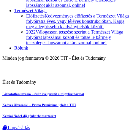
lapszámot akár azonnal, online!
Természet Világa
Előfizetés
Kedvezményes előfizetés a Természet Világa
folyóiratra éves, vagy féléves konstrukcióban. Kapja
meg a legfrissebb kiadványt elsők között!
2022
Válogasson tetszése szerint a Természet Világa
folyóirat lapszámai között és töltse le bármely
tetszőleges lapszámot akár azonnal, online!
Rólunk
Minden jog fenntartva © 2026 TIT - Élet és Tudomány
Élet és Tudomány
Láthatatlan invázió – Száz éve pusztít a tölgylisztharmat
Kedves Olvasónk! – Prima Primissima jelölt a TIT!
Kémiai Nobel-díj génkarbantartásért
Lapvásárlás