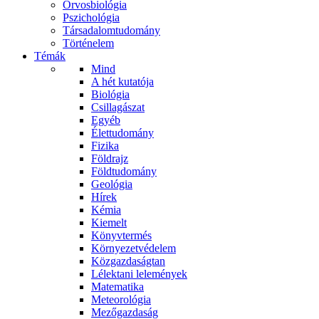
Orvosbiológia
Pszichológia
Társadalomtudomány
Történelem
Témák
Mind
A hét kutatója
Biológia
Csillagászat
Egyéb
Élettudomány
Fizika
Földrajz
Földtudomány
Geológia
Hírek
Kémia
Kiemelt
Könyvtermés
Környezetvédelem
Közgazdaságtan
Lélektani lelemények
Matematika
Meteorológia
Mezőgazdaság