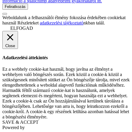
információ a Mailchimp adatvédelmi gyakorlatáról itt.
Weboldalunk a felhasználói élmény fokozása érdekében cookiekat
használ Részleteket
adatkezelési tájékoztató
nkban talál.
ELFOGAD
Close
Adatkezelési áttekintés
Ez a webhely cookie-kat használ, hogy javítsa az élményt a
webhelyen való böngészés során. Ezek közül a cookie-k közül a
szükségesnek minősített sütiket az Ön böngészője tárolja, mivel ezek
elengedhetetlenek a weboldal alapvető funkcióinak működéséhez.
Harmadik féltől származó cookie-kat is használunk, amelyek
segítenek elemezni és megérteni, hogyan használja ezt a webhelyet.
Ezek a cookie-k csak az Ön hozzájárulásával kerülnek tárolásra a
böngészőjében. Lehetősége van arra is, hogy leiratkozzon ezekről a
cookie-król. A cookie-k egy részének letiltása azonban hatással lehet
a böngészési élményére.
SAVE & ACCEPT
Powered by