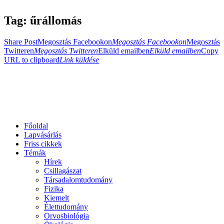
Tag: űrállomás
Share Post
Megosztás Facebookon
Megosztás Facebookon
Megosztás
Twitteren
Megosztás Twitteren
Elküld emailben
Elküld emailben
Copy
URL to clipboard
Link küldése
Főoldal
Lapvásárlás
Friss cikkek
Témák
Hírek
Csillagászat
Társadalomtudomány
Fizika
Kiemelt
Élettudomány
Orvosbiológia