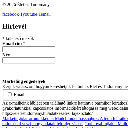
© 2026 Élet és Tudomány
facebook-1
youtube-1
email
Hírlevél
*
kötelező mezők
Email cím
*
Név
Marketing engedélyek
Kérjük válasszon, hogyan kereshetjük fel önt az Élet és Tudomány n
Email
Az e-mailjeink láblécében található linkre kattintva bármikor leiratko
gyakorlatunkkal kapcsolatos információkért látogassa meg weboldalu
https://eletestudomany.hu/adatkezelesi-tajekoztato/
Marketingplatformunkként a Mailchimpet használjuk. A lenti feliratko
tudomásul veszi, hogy adatait feldolgozás céljából továbbítják a Mai