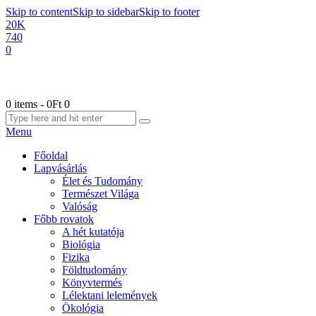
Skip to content
Skip to sidebar
Skip to footer
20K
740
0
0 items
-
0Ft
0
Menu
Főoldal
Lapvásárlás
Élet és Tudomány
Természet Világa
Valóság
Főbb rovatok
A hét kutatója
Biológia
Fizika
Földtudomány
Könyvtermés
Lélektani lelemények
Ökológia