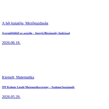
A hét kutatója,
Mezőgazdaság
A termőföldtől az asztalig – Interjú Bittsánszky Andrással
2026.06.18.
Kiemelt,
Matematika
TIT Kalmár László Matematikaverseny – Szakmai beszámoló
2026.05.29.