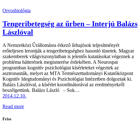
Orvosbiológia
Tengeribetegség az űrben – Interjú Balázs
Lászlóval
A Nemzetközi Űrállomásra érkező űrhajósok teljesítményét
erőteljesen lerontják a tengeribetegséghez hasonló tünetek. Magyar
szakemberek világviszonylatban is jelentős kutatásokat végeznek a
probléma hátterének megismerése érdekében. A Neurospat
programban kognitív pszichológiai kísérleteket végeztek az
asztronauták, melyet az MTA Természettudományi Kutatóközpont
Kognitív Idegtudományi és Pszichológiai Intézetben dolgoztak ki.
Balázs Lászlóval, a kísérlet koordinátorával az eredményekről
beszélgettünk. Balázs László – Sok…
2014.12.10.
Read more
Friss