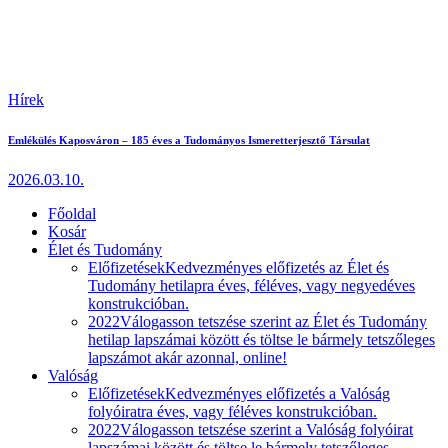
Hírek
Emlékülés Kaposváron – 185 éves a Tudományos Ismeretterjesztő Társulat
2026.03.10.
Főoldal
Kosár
Élet és Tudomány
Előfizetések
Kedvezményes előfizetés az Élet és
Tudomány hetilapra éves, féléves, vagy negyedéves
konstrukcióban.
2022
Válogasson tetszése szerint az Élet és Tudomány
hetilap lapszámai között és töltse le bármely tetszőleges
lapszámot akár azonnal, online!
Valóság
Előfizetések
Kedvezményes előfizetés a Valóság
folyóiratra éves, vagy féléves konstrukcióban.
2022
Válogasson tetszése szerint a Valóság folyóirat
lapszámai között és töltse le bármely tetszőleges